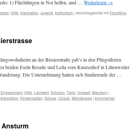
redo: 1) Flüchtlingen in Not helfen, und …
Weiterlesen
→
lobal
,
Hilfe
,
Integration
,
Jugend
,
Katholisch
|
Verschlagwortet mit
Flüchtling
,
ierstrasse
lingswohnheim an der Bissierstraße gab’s in den Pfingstferien
en beiden Eseln Rosalie und Leila vom Kunzenhof in Littenweiler
 Wanderung. Die Unternehmung hatten sich Studierende der …
,
Engagement
,
Hilfe
,
Landwirt
,
Schulen
,
Tiere
,
Umwelt
,
Wandern
|
,
Integration
,
Kindergarten
,
Schule
,
Urlaub
,
Wanderweg
|
Kommentar
n Ansturm