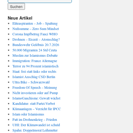
Wenn die Ergebnisse der automatischen Vervollständigung verfügbar sind, benutze die P
Neue Artikel
Eliteaspiranten – Job – Spaltung
Nullsumme – Zero Sum Mindset
Corona Impfbetrug Fauci WHO
Drohnen – Eiszeit – Atomschlag?
Bundeswehr Gelöbnis 20.7.2026
50.000 Migranten 24 Std Ceuta
Muslim zur Islamismus-Debatte
Immigration: France Allemagne
Terror zu 94 Prozent islamistisch
Staat: frei statt links oder rechts
Islamist Anschlag CSD Berlin
Ultra Bike – Schwarzwald
Freedom Of Speech – Meinung
Nicht investieren oder auf Pump
IslamoGauchisme: Gewalt wächst
Kandidatur- statt Partei-Verbot
Klimaanlagen – Verzicht für IPCC
Islam oder Islamismus
Patt im Drohnenkrieg – Frieden
UHI: Der Klimawandel ist schuld
Spahn: Doppelmoral Leihmutter