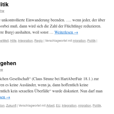
itik
chw
e unkontrollierte Einwanderung beenden. …. wenn jeder, der über
 vorbei muß, dann wird sich die Zahl der Flüchtlinge reduzieren.
ere Burg) aushalten, weil sonst …
Weiterlesen
→
neWelt
,
Hilfe
,
Integration
,
Regio
|
Verschlagwortet mit
migration
,
Politik
|
ergehen
hw
ichen Gesellschaft“ (Claus Strunz bei HartAberFair 18.1.) zur
en es keine Ausländer, wenn ja, dann hoffentlich keine
ntlich kein sexuellen Überfälle“ wurde diskutiert. Nun darf man
esen
→
tion
,
Zukunft
|
Verschlagwortet mit
Arbeit
,
EU
,
Integration
,
migration
,
Politik
,