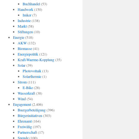
Buchhandel
(53)
Handwerk
(150)
Imker
(7)
Industrie
(138)
Markt
(58)
Stiftungen
(10)
Energie
(518)
AKW
(132)
Biomasse
(41)
Energiepolitik
(121)
Kraft-Waerme-Kopplung
(35)
Solar
(39)
Photovoltaik
(13)
Solarthermie
(1)
Strom
(111)
E-Bike
(28)
Wasserkraft
(38)
Wind
(54)
Engagement
(2.406)
Buergerbeteiligung
(396)
Bürgerinitiativen
(303)
Ehrenamt
(164)
Freiwillig
(197)
Partnerschaft
(17)
Spende
(100)