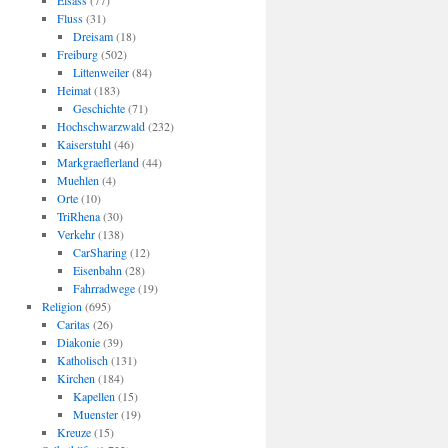
Elsass
(77)
Fluss
(31)
Dreisam
(18)
Freiburg
(502)
Littenweiler
(84)
Heimat
(183)
Geschichte
(71)
Hochschwarzwald
(232)
Kaiserstuhl
(46)
Markgraeflerland
(44)
Muehlen
(4)
Orte
(10)
TriRhena
(30)
Verkehr
(138)
CarSharing
(12)
Eisenbahn
(28)
Fahrradwege
(19)
Religion
(695)
Caritas
(26)
Diakonie
(39)
Katholisch
(131)
Kirchen
(184)
Kapellen
(15)
Muenster
(19)
Kreuze
(15)