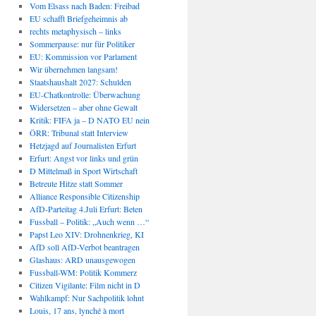
Vom Elsass nach Baden: Freibad
EU schafft Briefgeheimnis ab
rechts metaphysisch – links
Sommerpause: nur für Politiker
EU: Kommission vor Parlament
Wir übernehmen langsam!
Staatshaushalt 2027: Schulden
EU-Chatkontrolle: Überwachung
Widersetzen – aber ohne Gewalt
Kritik: FIFA ja – D NATO EU nein
ÖRR: Tribunal statt Interview
Hetzjagd auf Journalisten Erfurt
Erfurt: Angst vor links und grün
D Mittelmaß in Sport Wirtschaft
Betreute Hitze statt Sommer
Alliance Responsible Citizenship
AfD-Parteitag 4.Juli Erfurt: Beten
Fussball – Politik: „Auch wenn …“
Papst Leo XIV: Drohnenkrieg, KI
AfD soll AfD-Verbot beantragen
Glashaus: ARD unausgewogen
Fussball-WM: Politik Kommerz
Citizen Vigilante: Film nicht in D
Wahlkampf: Nur Sachpolitik lohnt
Louis, 17 ans, lynché à mort