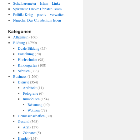
Schulbarometer – Islam – Linke
Spirituelle Lücke: Christen Islam
Politik: Krieg – passiv – verwalten
Nmecha: Das Christentum leben
Kategorien
Allgemein
(160)
Bildung
(1.790)
Duale Bildung
(55)
Forschung
(70)
Hochschulen
(98)
Kindergarten
(108)
Schulen
(333)
Business
(1.260)
Dienste
(354)
Architekt
(11)
Fotografie
(6)
Immobilien
(154)
Bebauung
(40)
Wohnen
(78)
Genossenschaften
(30)
Gesund
(368)
Arzt
(137)
Zahnarzt
(5)
Handel
(154)