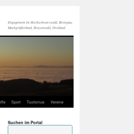
Engagement im Hochschwarzwald, Breisgau,
Markgräflerland, Hotzenwald, Dreiland
ilfe
Sport
Tourismus
Vereine
Suchen im Portal