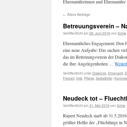
Ehrenamtlerinnen und Ehrenamtler
←
Ältere Beiträge
Betreuungsverein – 
Veröffentlicht am
26. Juni 2016
von
Schw
Ehrenamtliches Engagement: Den Ho
eine neue Aufgabe: Das suchen vie
das im Betreuungsverein der Diakoni
die ihre Angelegenheiten …
Weiter
Veröffentlicht unter
Diakonie
,
Ehrenamt
,
E
Freizeit
,
hilfe
,
Pflege
,
Selbsthilfe
|
Komment
Neudeck tot – Fluechtl
Veröffentlicht am
31. Mai 2016
von
Schw
Rupert Neudeck starb ab 31.5.201
größter Helfer der „Flüchtlinge in 