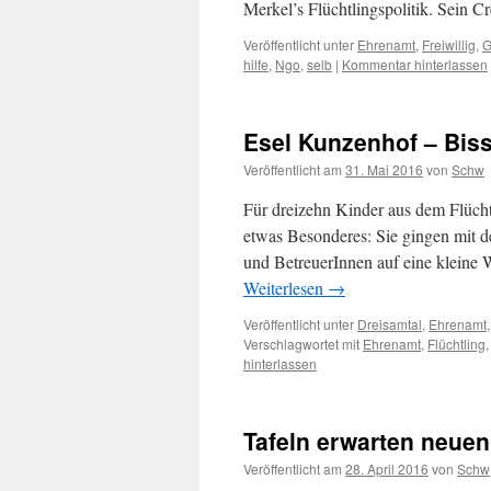
Merkel’s Flüchtlingspolitik. Sein C
Veröffentlicht unter
Ehrenamt
,
Freiwillig
,
G
hilfe
,
Ngo
,
selb
|
Kommentar hinterlassen
Esel Kunzenhof – Biss
Veröffentlicht am
31. Mai 2016
von
Schw
Für dreizehn Kinder aus dem Flücht
etwas Besonderes: Sie gingen mit d
und BetreuerInnen auf eine kleine
Weiterlesen
→
Veröffentlicht unter
Dreisamtal
,
Ehrenamt
Verschlagwortet mit
Ehrenamt
,
Flüchtling
hinterlassen
Tafeln erwarten neue
Veröffentlicht am
28. April 2016
von
Schw