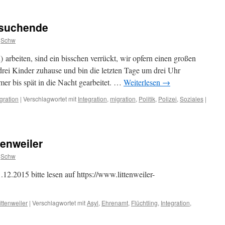
zsuchende
Schw
) arbeiten, sind ein bisschen verrückt, wir opfern einen großen
 drei Kinder zuhause und bin die letzten Tage um drei Uhr
er bis spät in die Nacht gearbeitet. …
Weiterlesen
→
egration
|
Verschlagwortet mit
Integration
,
migration
,
Politik
,
Polizei
,
Soziales
|
tenweiler
Schw
2.2015 bitte lesen auf https://www.littenweiler-
ittenweiler
|
Verschlagwortet mit
Asyl
,
Ehrenamt
,
Flüchtling
,
Integration
,