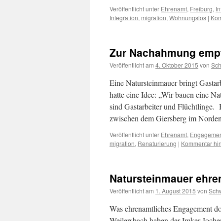
Veröffentlicht unter
Ehrenamt
,
Freiburg
,
In
Integration
,
migration
,
Wohnungslos
|
Kom
Zur Nachahmung emp
Veröffentlicht am
4. Oktober 2015
von
Sc
Eine Natursteinmauer bringt Gasta
hatte eine Idee: „Wir bauen eine N
sind Gastarbeiter und Flüchtlinge.
zwischen dem Giersberg im Nord
Veröffentlicht unter
Ehrenamt
,
Engagemen
migration
,
Renaturierung
|
Kommentar hin
Natursteinmauer ehre
Veröffentlicht am
1. August 2015
von
Sch
Was ehrenamtliches Engagement do
Weilersbach haben der Imker Joche