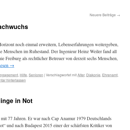
Neuere Beiträge
→
Nachwuchs
rizont noch einmal erweitern, Lebenserfahrungen weitergeben,
le Menschen im Ruhestand. Der Ingenieur Heinz Weiler fand all
e Freiburg als rechtlicher Betreuer von derzeit sechs Menschen,
lesen
→
ngagement
,
Hilfe
,
Senioren
|
Verschlagwortet mit
Alter
,
Diakonie
,
Ehrenamt
,
ar hinterlassen
inge in Not
6 mit 77 Jahren. Er war nach Cap Anamur 1979 Deutschlands
Not“ und nach Budapest 2015 einer der schärfsten Kritiker von