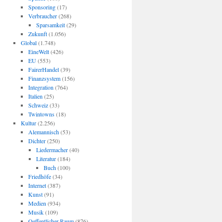
Sponsoring
(17)
Verbraucher
(268)
Sparsamkeit
(29)
Zukunft
(1.056)
Global
(1.748)
EineWelt
(426)
EU
(553)
FairerHandel
(39)
Finanzsystem
(156)
Integration
(764)
Italien
(25)
Schweiz
(33)
Twintowns
(18)
Kultur
(2.256)
Alemannisch
(53)
Dichter
(250)
Liedermacher
(40)
Literatur
(184)
Buch
(100)
Friedhöfe
(34)
Internet
(387)
Kunst
(91)
Medien
(934)
Musik
(109)
Oeffentlicher Raum
(876)