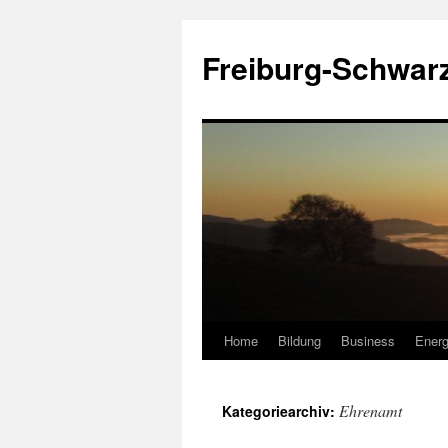
Zum
Inhalt
Freiburg-Schwar
springen
Home
Bildung
Business
Energ
Ehrenamt
Kategoriearchiv: