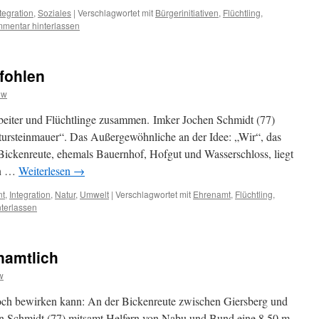
tegration
,
Soziales
|
Verschlagwortet mit
Bürgerinitiativen
,
Flüchtling
,
mentar hinterlassen
fohlen
hw
rbeiter und Flüchtlinge zusammen. Imker Jochen Schmidt (77)
atursteinmauer“. Das Außergewöhnliche an der Idee: „Wir“, das
 Bickenreute, ehemals Bauernhof, Hofgut und Wasserschloss, liegt
en …
Weiterlesen
→
t
,
Integration
,
Natur
,
Umwelt
|
Verschlagwortet mit
Ehrenamt
,
Flüchtling
,
terlassen
namtlich
w
ch bewirken kann: An der Bickenreute zwischen Giersberg und
n Schmidt (77) mitsamt Helfern von Nabu und Bund eine 8,50 m