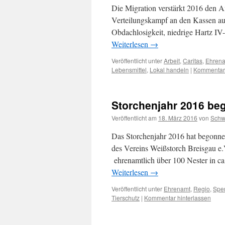
Die Migration verstärkt 2016 den A
Verteilungskampf an den Kassen auc
Obdachlosigkeit, niedrige Hartz IV
Weiterlesen
→
Veröffentlicht unter
Arbeit
,
Caritas
,
Ehren
Lebensmittel
,
Lokal handeln
|
Kommentar 
Storchenjahr 2016 beg
Veröffentlicht am
18. März 2016
von
Sch
Das Storchenjahr 2016 hat begonnen
des Vereins Weißstorch Breisgau e.
ehrenamtlich über 100 Nester in ca
Weiterlesen
→
Veröffentlicht unter
Ehrenamt
,
Regio
,
Spe
Tierschutz
|
Kommentar hinterlassen