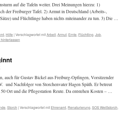
nsturm auf die Tafeln weiter. Drei Meinungen hierzu: 1)
h der Freiburger Tafel. 2) Armut in Deutschland (Arbeits-,
-Sätze) und Flüchtlinge haben nichts miteinander zu tun. 3) Die …
amt
,
Hilfe
|
Verschlagwortet mit
Arbeit
,
Armut
,
Ernte
,
Flüchtling
,
Job
,
hinterlassen
innt
w
, auch für Gustav Bickel aus Freiburg-Opfingen, Vorsitzender
V. und Nachfolger von Storchenvater Hagen Späth. Er betreut
 50 Ort und die Pflegestation Reute. Da entstehen Kosten – …
nde
,
Storch
|
Verschlagwortet mit
Ehrenamt
,
Renaturierung
,
SOS Weißstorch
,