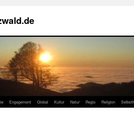
zwald.de
ie
Engagement
Global
Kultur
Natur
Regio
Religion
Selbsth