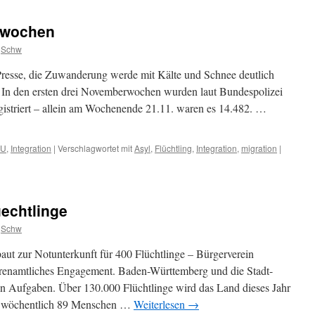
rwochen
Schw
esse, die Zuwanderung werde mit Kälte und Schnee deutlich
. In den ersten drei Novemberwochen wurden laut Bundespolizei
egistriert – allein am Wochenende 21.11. waren es 14.482. …
EU
,
Integration
|
Verschlagwortet mit
Asyl
,
Flüchtling
,
Integration
,
migration
|
uechtlinge
Schw
aut zur Notunterkunft für 400 Flüchtlinge – Bürgerverein
renamtliches Engagement. Baden-Württemberg und die Stadt-
n Aufgaben. Über 130.000 Flüchtlinge wird das Land dieses Jahr
t wöchentlich 89 Menschen …
Weiterlesen
→