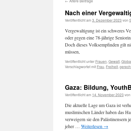
←
Ältere Beiträge
Nach einer Vergewaltig
Veröffentlicht am
3. Dezember 2023
von
Vergewaltigung ist ein schweres V
oder gegen eine 78-jährige Seniorin
Doch dieses Volksempfinden gilt ni
müssen,
Veröffentlicht unter
Frauen
,
Gewalt
,
Globa
Verschlagwortet mit
Frau
,
Freiheit
,
gerech
Gaza: Bildung, Youth
Veröffentlicht am
14. November 2023
von
Die aktuelle Lage um Gaza ist verhe
muslimischen Länder haben das Ham
verweigern sie den Palästinensern j
jeher …
Weiterlesen
→