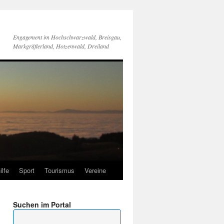
Engagement im Hochschwarzwald, Breisgau,
Markgräflerland, Hotzenwald, Dreiland
ilfe
Sport
Tourismus
Vereine
Suchen im Portal