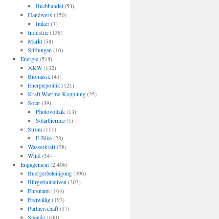
Buchhandel
(53)
Handwerk
(150)
Imker
(7)
Industrie
(138)
Markt
(58)
Stiftungen
(10)
Energie
(518)
AKW
(132)
Biomasse
(41)
Energiepolitik
(121)
Kraft-Waerme-Kopplung
(35)
Solar
(39)
Photovoltaik
(13)
Solarthermie
(1)
Strom
(111)
E-Bike
(28)
Wasserkraft
(38)
Wind
(54)
Engagement
(2.406)
Buergerbeteiligung
(396)
Bürgerinitiativen
(303)
Ehrenamt
(164)
Freiwillig
(197)
Partnerschaft
(17)
Spende
(100)