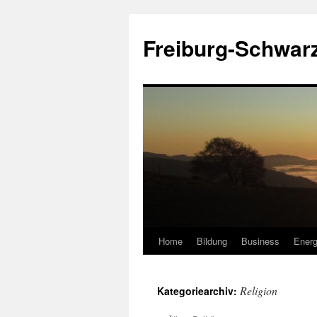
Zum
Inhalt
Freiburg-Schwar
springen
Home
Bildung
Business
Energ
Religion
Kategoriearchiv: