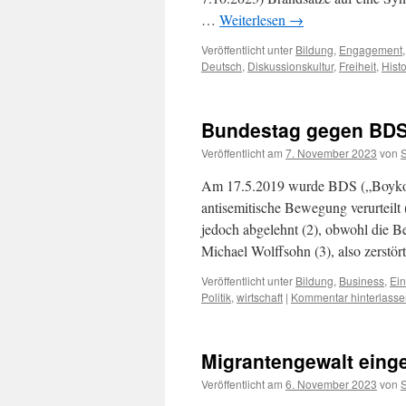
…
Weiterlesen
→
Veröffentlicht unter
Bildung
,
Engagement
Deutsch
,
Diskussionskultur
,
Freiheit
,
Histo
Bundestag gegen BDS
Veröffentlicht am
7. November 2023
von
Am 17.5.2019 wurde BDS („Boykott
antisemitische Bewegung verurtei
jedoch abgelehnt (2), obwohl die B
Michael Wolffsohn (3), also zerstö
Veröffentlicht unter
Bildung
,
Business
,
Ei
Politik
,
wirtschaft
|
Kommentar hinterlasse
Migrantengewalt eing
Veröffentlicht am
6. November 2023
von