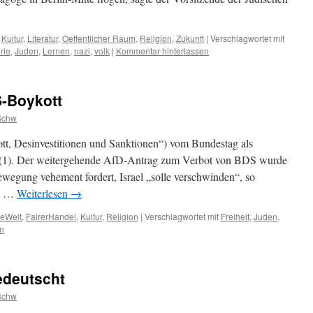
,
Kultur
,
Literatur
,
Oeffentlicher Raum
,
Religion
,
Zukunft
|
Verschlagwortet mit
rie
,
Juden
,
Lernen
,
nazi
,
volk
|
Kommentar hinterlassen
-Boykott
Schw
, Desinvestitionen und Sanktionen“) vom Bundestag als
lt (1). Der weitergehende AfD-Antrag zum Verbot von BDS wurde
ewegung vehement fordert, Israel „solle verschwinden“, so
rt …
Weiterlesen
→
neWelt
,
FairerHandel
,
Kultur
,
Religion
|
Verschlagwortet mit
Freiheit
,
Juden
,
n
edeutscht
Schw