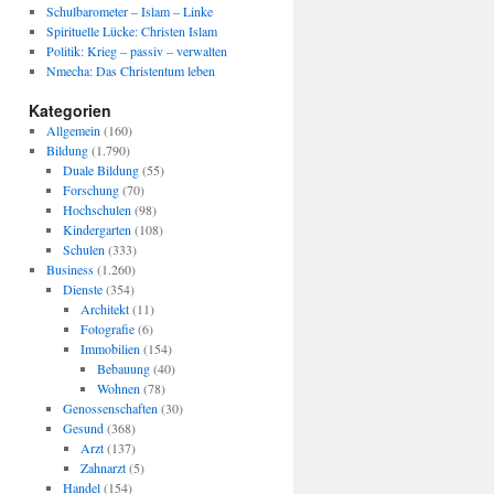
Schulbarometer – Islam – Linke
Spirituelle Lücke: Christen Islam
Politik: Krieg – passiv – verwalten
Nmecha: Das Christentum leben
Kategorien
Allgemein
(160)
Bildung
(1.790)
Duale Bildung
(55)
Forschung
(70)
Hochschulen
(98)
Kindergarten
(108)
Schulen
(333)
Business
(1.260)
Dienste
(354)
Architekt
(11)
Fotografie
(6)
Immobilien
(154)
Bebauung
(40)
Wohnen
(78)
Genossenschaften
(30)
Gesund
(368)
Arzt
(137)
Zahnarzt
(5)
Handel
(154)