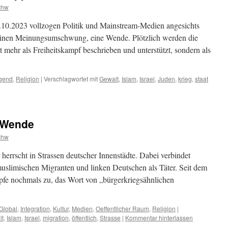
chw
10.2023 vollzogen Politik und Mainstream-Medien angesichts
einen Meinungsumschwung, eine Wende. Plötzlich werden die
 mehr als Freiheitskampf beschrieben und unterstützt, sondern als
gend
,
Religion
|
Verschlagwortet mit
Gewalt
,
Islam
,
Israel
,
Juden
,
krieg
,
staat
 Wende
chw
errscht in Strassen deutscher Innenstädte. Dabei verbindet
muslimischen Migranten und linken Deutschen als Täter. Seit dem
fe nochmals zu, das Wort von „bürgerkriegsähnlichen
Global
,
Integration
,
Kultur
,
Medien
,
Oeffentlicher Raum
,
Religion
|
lt
,
Islam
,
Israel
,
migration
,
öffentlich
,
Strasse
|
Kommentar hinterlassen