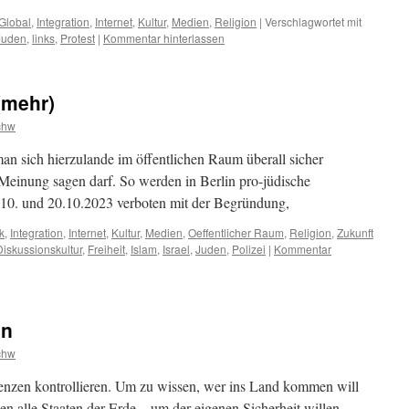
Global
,
Integration
,
Internet
,
Kultur
,
Medien
,
Religion
|
Verschlagwortet mit
Juden
,
links
,
Protest
|
Kommentar hinterlassen
(mehr)
chw
man sich hierzulande im öffentlichen Raum überall sicher
Meinung sagen darf. So werden in Berlin pro-jüdische
10. und 20.10.2023 verboten mit der Begründung,
k
,
Integration
,
Internet
,
Kultur
,
Medien
,
Oeffentlicher Raum
,
Religion
,
Zukunft
Diskussionskultur
,
Freiheit
,
Islam
,
Israel
,
Juden
,
Polizei
|
Kommentar
en
chw
renzen kontrollieren. Um zu wissen, wer ins Land kommen will
en alle Staaten der Erde – um der eigenen Sicherheit willen.