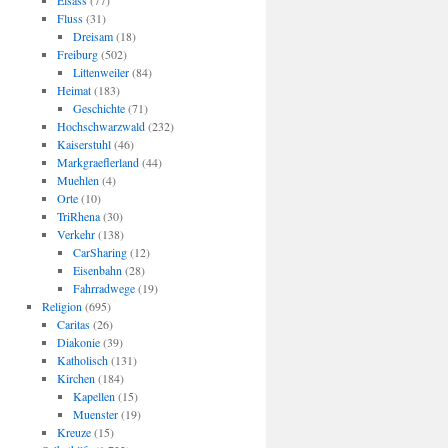
Elsass
(77)
Fluss
(31)
Dreisam
(18)
Freiburg
(502)
Littenweiler
(84)
Heimat
(183)
Geschichte
(71)
Hochschwarzwald
(232)
Kaiserstuhl
(46)
Markgraeflerland
(44)
Muehlen
(4)
Orte
(10)
TriRhena
(30)
Verkehr
(138)
CarSharing
(12)
Eisenbahn
(28)
Fahrradwege
(19)
Religion
(695)
Caritas
(26)
Diakonie
(39)
Katholisch
(131)
Kirchen
(184)
Kapellen
(15)
Muenster
(19)
Kreuze
(15)