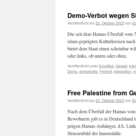
Demo-Verbot wegen Si
Veröffentlicht am
22. Oktober 2023
von
S
Die seit dem Hamas-Überfall vom 7
islam-geprägten Kulturkreisen nach
bietet dem Staat einen scheinbar w
oder links, ob unten oder oben.
Veröffentlicht unter
EineWelt
,
Gewalt
,
Inte
Demo
,
demokratie
,
Freiheit
,
Integration
,
m
Free Palestine from G
Veröffentlicht am
20. Oktober 2023
von
S
Nach dem Überfall der Hamas vom 7
Bewohnern gab es in Deutschland n
prägen Hamas-Anhänger, d.h. Linke
Strassenbild der Innenstädte.