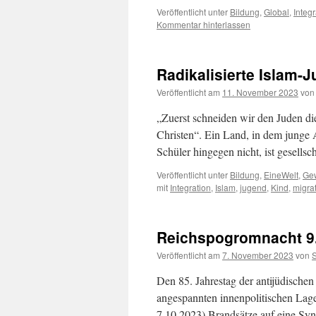
Veröffentlicht unter
Bildung
,
Global
,
Integr
Kommentar hinterlassen
Radikalisierte Islam-
Veröffentlicht am
11. November 2023
von
„Zuerst schneiden wir den Juden d
Christen“. Ein Land, in dem junge A
Schüler hingegen nicht, ist gesells
Veröffentlicht unter
Bildung
,
EineWelt
,
Gew
mit
Integration
,
Islam
,
jugend
,
Kind
,
migra
Reichspogromnacht 9
Veröffentlicht am
7. November 2023
von
Den 85. Jahrestag der antijüdisch
angespannten innenpolitischen Lage
7.10.2023) Brandsätze auf eine Syna