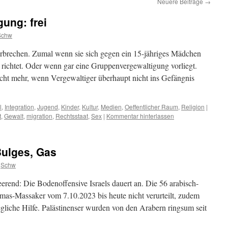
Neuere Beiträge
→
ung: frei
Schw
erbrechen. Zumal wenn sie sich gegen ein 15-jähriges Mädchen
 richtet. Oder wenn gar eine Gruppenvergewaltigung vorliegt.
cht mehr, wenn Vergewaltiger überhaupt nicht ins Gefängnis
l
,
Integration
,
Jugend
,
Kinder
,
Kultur
,
Medien
,
Oeffentlicher Raum
,
Religion
|
t
,
Gewalt
,
migration
,
Rechtsstaat
,
Sex
|
Kommentar hinterlassen
Bulges, Gas
Schw
erend: Die Bodenoffensive Israels dauert an. Die 56 arabisch-
as-Massaker vom 7.10.2023 bis heute nicht verurteilt, zudem
egliche Hilfe. Palästinenser wurden von den Arabern ringsum seit