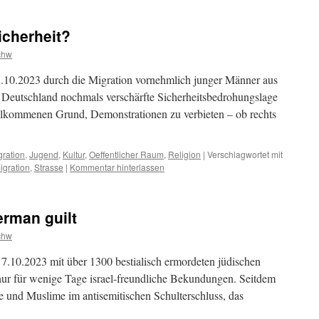
cherheit?
chw
.10.2023 durch die Migration vornehmlich junger Männer aus
 Deutschland nochmals verschärfte Sicherheitsbedrohungslage
illkommenen Grund, Demonstrationen zu verbieten – ob rechts
gration
,
Jugend
,
Kultur
,
Oeffentlicher Raum
,
Religion
|
Verschlagwortet mit
igration
,
Strasse
|
Kommentar hinterlassen
erman guilt
chw
.10.2023 mit über 1300 bestialisch ermordeten jüdischen
ur für wenige Tage israel-freundliche Bekundungen. Seitdem
 und Muslime im antisemitischen Schulterschluss, das