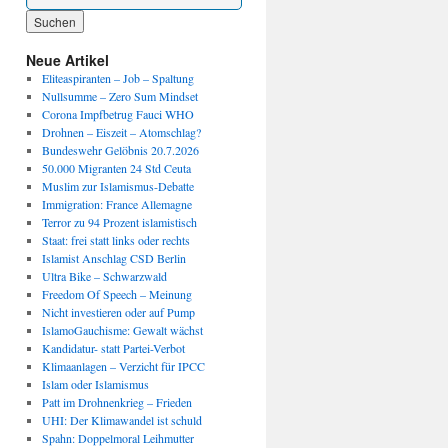
Wenn die Ergebnisse der automatischen Vervollständigung verfügbar sind, benutze die P
Neue Artikel
Eliteaspiranten – Job – Spaltung
Nullsumme – Zero Sum Mindset
Corona Impfbetrug Fauci WHO
Drohnen – Eiszeit – Atomschlag?
Bundeswehr Gelöbnis 20.7.2026
50.000 Migranten 24 Std Ceuta
Muslim zur Islamismus-Debatte
Immigration: France Allemagne
Terror zu 94 Prozent islamistisch
Staat: frei statt links oder rechts
Islamist Anschlag CSD Berlin
Ultra Bike – Schwarzwald
Freedom Of Speech – Meinung
Nicht investieren oder auf Pump
IslamoGauchisme: Gewalt wächst
Kandidatur- statt Partei-Verbot
Klimaanlagen – Verzicht für IPCC
Islam oder Islamismus
Patt im Drohnenkrieg – Frieden
UHI: Der Klimawandel ist schuld
Spahn: Doppelmoral Leihmutter