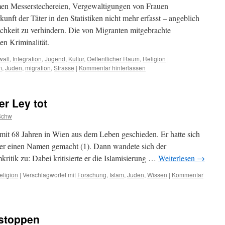
en Messerstechereien, Vergewaltigungen von Frauen
unft der Täter in den Statistiken nicht mehr erfasst – angeblich
chkeit zu verhindern. Die von Migranten mitgebrachte
en Kriminalität.
alt
,
Integration
,
Jugend
,
Kultur
,
Oeffentlicher Raum
,
Religion
|
m
,
Juden
,
migration
,
Strasse
|
Kommentar hinterlassen
r Ley tot
Schw
mit 68 Jahren in Wien aus dem Leben geschieden. Er hatte sich
her einen Namen gemacht (1). Dann wandete sich der
kritik zu: Dabei kritisierte er die Islamisierung …
Weiterlesen
→
eligion
|
Verschlagwortet mit
Forschung
,
Islam
,
Juden
,
Wissen
|
Kommentar
stoppen