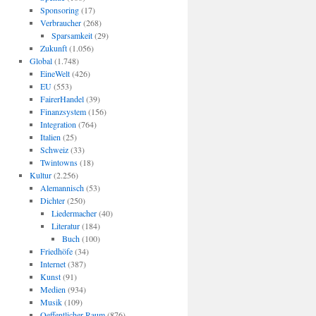
Sponsoring
(17)
Verbraucher
(268)
Sparsamkeit
(29)
Zukunft
(1.056)
Global
(1.748)
EineWelt
(426)
EU
(553)
FairerHandel
(39)
Finanzsystem
(156)
Integration
(764)
Italien
(25)
Schweiz
(33)
Twintowns
(18)
Kultur
(2.256)
Alemannisch
(53)
Dichter
(250)
Liedermacher
(40)
Literatur
(184)
Buch
(100)
Friedhöfe
(34)
Internet
(387)
Kunst
(91)
Medien
(934)
Musik
(109)
Oeffentlicher Raum
(876)