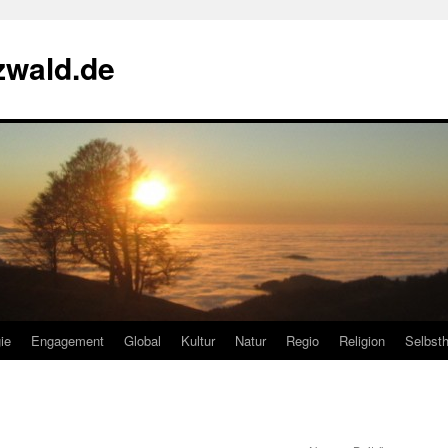
zwald.de
ie
Engagement
Global
Kultur
Natur
Regio
Religion
Selbsth