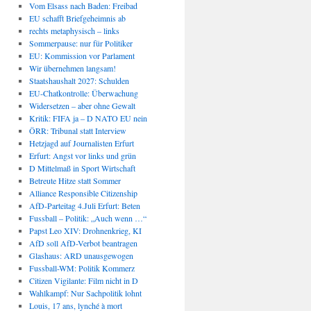
Vom Elsass nach Baden: Freibad
EU schafft Briefgeheimnis ab
rechts metaphysisch – links
Sommerpause: nur für Politiker
EU: Kommission vor Parlament
Wir übernehmen langsam!
Staatshaushalt 2027: Schulden
EU-Chatkontrolle: Überwachung
Widersetzen – aber ohne Gewalt
Kritik: FIFA ja – D NATO EU nein
ÖRR: Tribunal statt Interview
Hetzjagd auf Journalisten Erfurt
Erfurt: Angst vor links und grün
D Mittelmaß in Sport Wirtschaft
Betreute Hitze statt Sommer
Alliance Responsible Citizenship
AfD-Parteitag 4.Juli Erfurt: Beten
Fussball – Politik: „Auch wenn …“
Papst Leo XIV: Drohnenkrieg, KI
AfD soll AfD-Verbot beantragen
Glashaus: ARD unausgewogen
Fussball-WM: Politik Kommerz
Citizen Vigilante: Film nicht in D
Wahlkampf: Nur Sachpolitik lohnt
Louis, 17 ans, lynché à mort