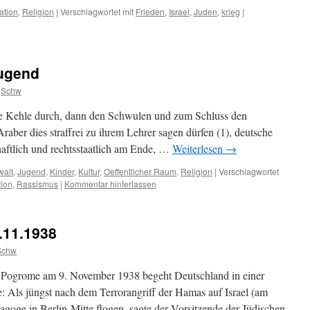
ation
,
Religion
|
Verschlagwortet mit
Frieden
,
Israel
,
Juden
,
krieg
|
Jugend
Schw
ie Kehle durch, dann den Schwulen und zum Schluss den
raber dies straffrei zu ihrem Lehrer sagen dürfen (1), deutsche
chaftlich und rechtsstaatlich am Ende, …
Weiterlesen
→
alt
,
Jugend
,
Kinder
,
Kultur
,
Oeffentlicher Raum
,
Religion
|
Verschlagwortet
tion
,
Rassismus
|
Kommentar hinterlassen
.11.1938
Schw
en Pogrome am 9. November 1938 begeht Deutschland in einer
: Als jüngst nach dem Terrorangriff der Hamas auf Israel (am
goge in Berlin-Mitte flogen, sagte der Vorsitzende der Jüdischen