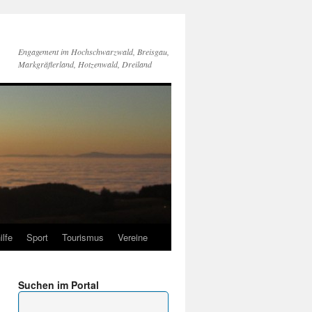
Engagement im Hochschwarzwald, Breisgau,
Markgräflerland, Hotzenwald, Dreiland
ilfe
Sport
Tourismus
Vereine
Suchen im Portal