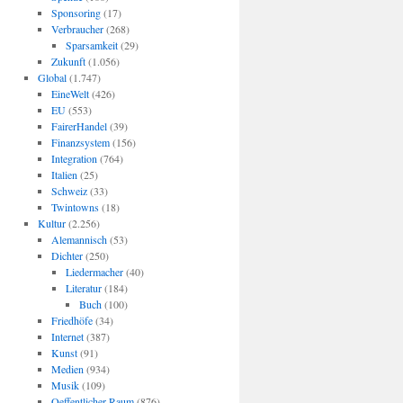
Sponsoring
(17)
Verbraucher
(268)
Sparsamkeit
(29)
Zukunft
(1.056)
Global
(1.747)
EineWelt
(426)
EU
(553)
FairerHandel
(39)
Finanzsystem
(156)
Integration
(764)
Italien
(25)
Schweiz
(33)
Twintowns
(18)
Kultur
(2.256)
Alemannisch
(53)
Dichter
(250)
Liedermacher
(40)
Literatur
(184)
Buch
(100)
Friedhöfe
(34)
Internet
(387)
Kunst
(91)
Medien
(934)
Musik
(109)
Oeffentlicher Raum
(876)