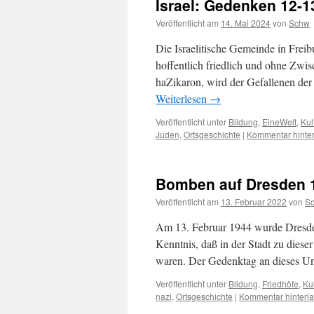
Israel: Gedenken 12-1
Veröffentlicht am
14. Mai 2024
von
Schw
Die Israelitische Gemeinde in Freib
hoffentlich friedlich und ohne Zw
haZikaron, wird der Gefallenen der
Weiterlesen
→
Veröffentlicht unter
Bildung
,
EineWelt
,
Kul
Juden
,
Ortsgeschichte
|
Kommentar hinte
Bomben auf Dresden 1
Veröffentlicht am
13. Februar 2022
von
S
Am 13. Februar 1944 wurde Dresden
Kenntnis, daß in der Stadt zu diese
waren. Der Gedenktag an dieses Un
Veröffentlicht unter
Bildung
,
Friedhöfe
,
Kul
nazi
,
Ortsgeschichte
|
Kommentar hinterl