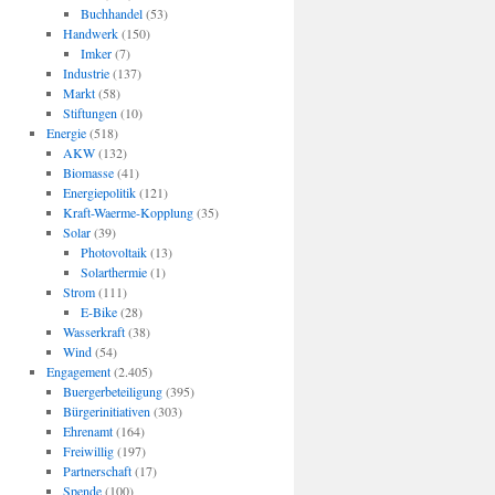
Buchhandel
(53)
Handwerk
(150)
Imker
(7)
Industrie
(137)
Markt
(58)
Stiftungen
(10)
Energie
(518)
AKW
(132)
Biomasse
(41)
Energiepolitik
(121)
Kraft-Waerme-Kopplung
(35)
Solar
(39)
Photovoltaik
(13)
Solarthermie
(1)
Strom
(111)
E-Bike
(28)
Wasserkraft
(38)
Wind
(54)
Engagement
(2.405)
Buergerbeteiligung
(395)
Bürgerinitiativen
(303)
Ehrenamt
(164)
Freiwillig
(197)
Partnerschaft
(17)
Spende
(100)