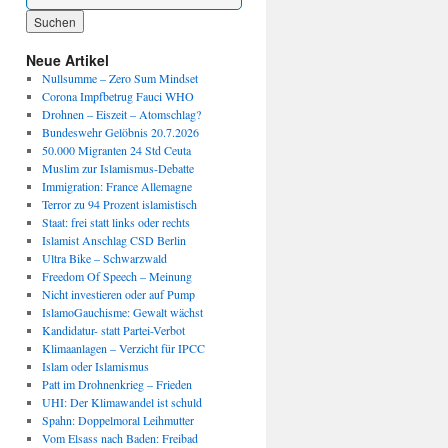
Wenn die Ergebnisse der automatischen Vervollständigung verfügbar sind, benutze die P
Neue Artikel
Nullsumme – Zero Sum Mindset
Corona Impfbetrug Fauci WHO
Drohnen – Eiszeit – Atomschlag?
Bundeswehr Gelöbnis 20.7.2026
50.000 Migranten 24 Std Ceuta
Muslim zur Islamismus-Debatte
Immigration: France Allemagne
Terror zu 94 Prozent islamistisch
Staat: frei statt links oder rechts
Islamist Anschlag CSD Berlin
Ultra Bike – Schwarzwald
Freedom Of Speech – Meinung
Nicht investieren oder auf Pump
IslamoGauchisme: Gewalt wächst
Kandidatur- statt Partei-Verbot
Klimaanlagen – Verzicht für IPCC
Islam oder Islamismus
Patt im Drohnenkrieg – Frieden
UHI: Der Klimawandel ist schuld
Spahn: Doppelmoral Leihmutter
Vom Elsass nach Baden: Freibad