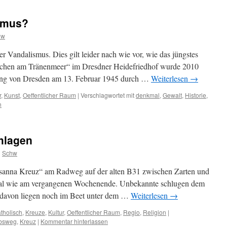
smus?
hw
her Vandalismus. Dies gilt leider nach wie vor, wie das jüngstes
ädchen am Tränenmeer“ im Dresdner Heidefriedhof wurde 2010
ung von Dresden am 13. Februar 1945 durch …
Weiterlesen
→
r
,
Kunst
,
Oeffentlicher Raum
|
Verschlagwortet mit
denkmal
,
Gewalt
,
Historie
,
n
hlagen
n
Schw
usanna Kreuz“ am Radweg auf der alten B31 zwischen Zarten und
ksal wie am vergangenen Wochenende. Unbekannte schlugen dem
e davon liegen noch im Beet unter dem …
Weiterlesen
→
tholisch
,
Kreuze
,
Kultur
,
Oeffentlicher Raum
,
Regio
,
Religion
|
bsweg
,
Kreuz
|
Kommentar hinterlassen