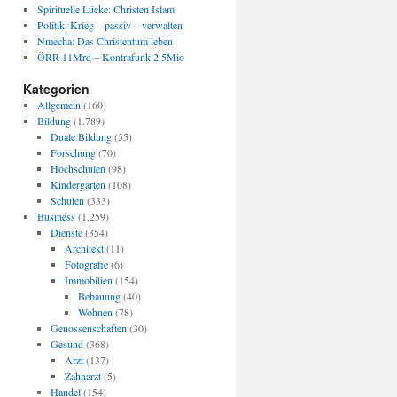
Spirituelle Lücke: Christen Islam
Politik: Krieg – passiv – verwalten
Nmecha: Das Christentum leben
ÖRR 11Mrd – Kontrafunk 2,5Mio
Kategorien
Allgemein
(160)
Bildung
(1.789)
Duale Bildung
(55)
Forschung
(70)
Hochschulen
(98)
Kindergarten
(108)
Schulen
(333)
Business
(1.259)
Dienste
(354)
Architekt
(11)
Fotografie
(6)
Immobilien
(154)
Bebauung
(40)
Wohnen
(78)
Genossenschaften
(30)
Gesund
(368)
Arzt
(137)
Zahnarzt
(5)
Handel
(154)