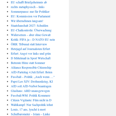
EU schafft Briefgeheimnis ab
rechts metaphysisch – links
Sommerpause: nur für Politiker
EU: Kommission vor Parlament
Wir übernehmen langsam!
Staatshaushalt 2027: Schulden
EU-Chatkontrolle: Überwachung
Widersetzen – aber ohne Gewalt
Kritik: FIFA ja – D NATO EU nein
ÖRR: Tribunal statt Interview
Hetzjagd auf Journalisten Erfurt
Erfurt: Angst vor links und grün
D Mittelmaß in Sport Wirtschaft
Betreute Hitze statt Sommer
Alliance Responsible Citizenship
AfD-Parteitag 4.Juli Erfurt: Beten
Fussball – Politik: „Auch wenn …“
Papst Leo XIV: Drohnenkrieg, KI
AfD soll AfD-Verbot beantragen
Glashaus: ARD unausgewogen
Fussball-WM: Politik Kommerz
Citizen Vigilante: Film nicht in D
Wahlkampf: Nur Sachpolitik lohnt
Louis, 17 ans, lynché à mort
Schulbarometer – Islam – Linke