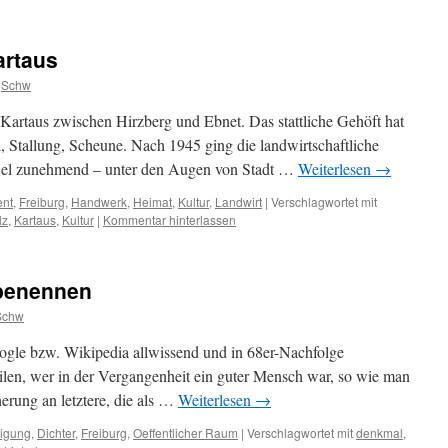
artaus
Schw
 Kartaus zwischen Hirzberg und Ebnet. Das stattliche Gehöft hat
, Stallung, Scheune. Nach 1945 ging die landwirtschaftliche
iel zunehmend – unter den Augen von Stadt …
Weiterlesen
→
nt
,
Freiburg
,
Handwerk
,
Heimat
,
Kultur
,
Landwirt
|
Verschlagwortet mit
lz
,
Kartaus
,
Kultur
|
Kommentar hinterlassen
benennen
Schw
gle bzw. Wikipedia allwissend und in 68er-Nachfolge
 urteilen, wer in der Vergangenheit ein guter Mensch war, so wie man
nerung an letztere, die als …
Weiterlesen
→
ligung
,
Dichter
,
Freiburg
,
Oeffentlicher Raum
|
Verschlagwortet mit
denkmal
,