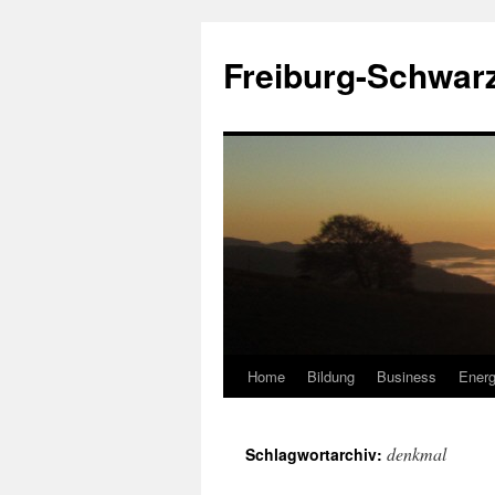
Zum
Inhalt
Freiburg-Schwar
springen
Home
Bildung
Business
Energ
denkmal
Schlagwortarchiv: