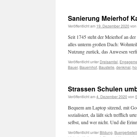
Sanierung Meierhof K
Veröffentlicht am
19. Dezember 2020
von
Seit 1745 steht der Meierhof an der
alles unterm großen Dach: Wohnteil
Nutzung zurück, das Anwesen verf
Veröffentlicht unter
Dreisamtal
,
Engageme
Bauer
,
Bauernhof
,
Baustelle
,
denkmal
,
ho
Strassen Schulen um
Veröffentlicht am
4. Dezember 2020
von
Bequem am Laptop sitzend, mit Goo
sozialisiert, da läßt sich trefflich
selbst, und wer nicht. Und die Erin
Veröffentlicht unter
Bildung
,
Buergerbetei