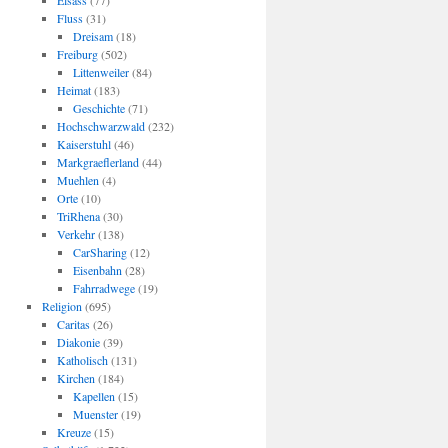
Elsass
(77)
Fluss
(31)
Dreisam
(18)
Freiburg
(502)
Littenweiler
(84)
Heimat
(183)
Geschichte
(71)
Hochschwarzwald
(232)
Kaiserstuhl
(46)
Markgraeflerland
(44)
Muehlen
(4)
Orte
(10)
TriRhena
(30)
Verkehr
(138)
CarSharing
(12)
Eisenbahn
(28)
Fahrradwege
(19)
Religion
(695)
Caritas
(26)
Diakonie
(39)
Katholisch
(131)
Kirchen
(184)
Kapellen
(15)
Muenster
(19)
Kreuze
(15)