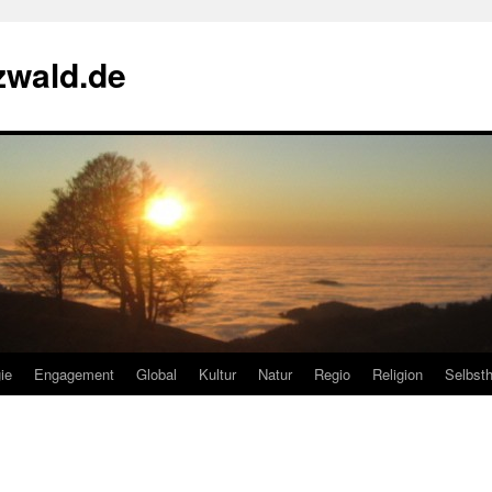
zwald.de
ie
Engagement
Global
Kultur
Natur
Regio
Religion
Selbsth