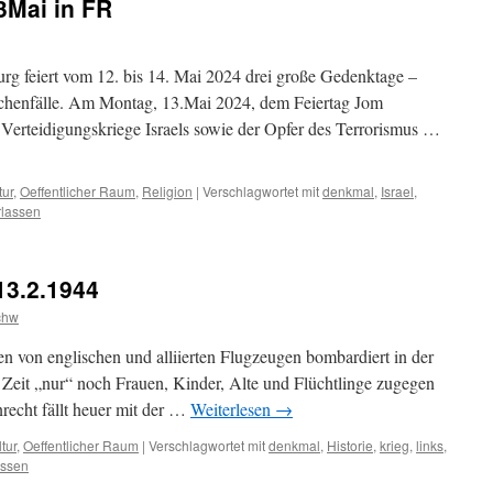
3Mai in FR
urg feiert vom 12. bis 14. Mai 2024 drei große Gedenktage –
ischenfälle. Am Montag, 13.Mai 2024, dem Feiertag Jom
 Verteidigungskriege Israels sowie der Opfer des Terrorismus …
tur
,
Oeffentlicher Raum
,
Religion
|
Verschlagwortet mit
denkmal
,
Israel
,
rlassen
3.2.1944
chw
 von englischen und alliierten Flugzeugen bombardiert in der
r Zeit „nur“ noch Frauen, Kinder, Alte und Flüchtlinge zugegen
recht fällt heuer mit der …
Weiterlesen
→
tur
,
Oeffentlicher Raum
|
Verschlagwortet mit
denkmal
,
Historie
,
krieg
,
links
,
assen