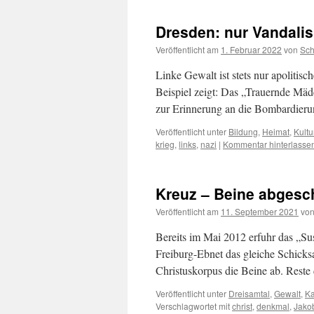
Dresden: nur Vandali
Veröffentlicht am
1. Februar 2022
von
Sc
Linke Gewalt ist stets nur apolitisc
Beispiel zeigt: Das „Trauernde M
zur Erinnerung an die Bombardier
Veröffentlicht unter
Bildung
,
Heimat
,
Kultu
krieg
,
links
,
nazi
|
Kommentar hinterlasse
Kreuz – Beine abgesc
Veröffentlicht am
11. September 2021
vo
Bereits im Mai 2012 erfuhr das „S
Freiburg-Ebnet das gleiche Schic
Christuskorpus die Beine ab. Rest
Veröffentlicht unter
Dreisamtal
,
Gewalt
,
Ka
Verschlagwortet mit
christ
,
denkmal
,
Jako