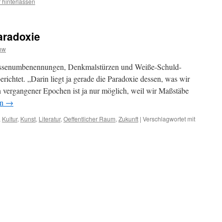
hinterlassen
aradoxie
hw
assenumbenennungen, Denkmalstürzen und Weiße-Schuld-
erichtet. „Darin liegt ja gerade die Paradoxie dessen, was wir
 vergangener Epochen ist ja nur möglich, weil wir Maßstäbe
en
→
,
Kultur
,
Kunst
,
Literatur
,
Oeffentlicher Raum
,
Zukunft
|
Verschlagwortet mit