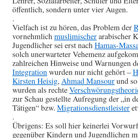
Lehrer, Sozialarbeiter, Schüler und Elte
öffentlich, sondern unter vier Augen.
.
Vielfach ist zu hören, das Problem der
R
vornehmlich
muslimischer
arabischer K
Jugendlicher sei erst nach
Hamas-Massa
solch unerwarteter Vehemenz aufgekom
zahlreichen Hinweise und Warnungen d
Integration
wurden nur nicht gehört –
H
Kirsten Heisig
,
Ahmad Mansour
und so 
wurden als rechte
Verschwörungstheori
zur Schau gestellte Aufregung der „in de
Tätigen“ bzw.
Migrationsdienstleister
et
.
Übrigens: Es soll hier keinerlei Vorwu
gegenüber Kindern und Jugendlichen m