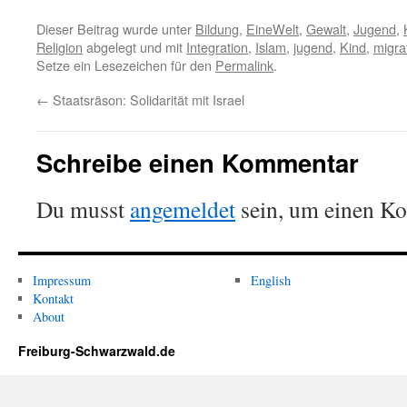
Dieser Beitrag wurde unter
Bildung
,
EineWelt
,
Gewalt
,
Jugend
,
Religion
abgelegt und mit
Integration
,
Islam
,
jugend
,
Kind
,
migra
Setze ein Lesezeichen für den
Permalink
.
←
Staatsräson: Solidarität mit Israel
Schreibe einen Kommentar
Du musst
angemeldet
sein, um einen K
Impressum
English
Kontakt
About
Freiburg-Schwarzwald.de