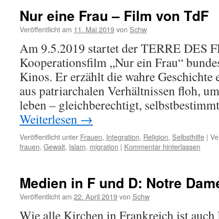
Nur eine Frau – Film von TdF
Veröffentlicht am
11. Mai 2019
von
Schw
Am 9.5.2019 startet der TERRE DES
Kooperationsfilm „Nur ein Frau“ bundes
Kinos. Er erzählt die wahre Geschichte 
aus patriarchalen Verhältnissen floh, u
leben – gleichberechtigt, selbstbestimm
Weiterlesen
→
Veröffentlicht unter
Frauen
,
Integration
,
Religion
,
Selbsthilfe
|
Ve
frauen
,
Gewalt
,
Islam
,
migration
|
Kommentar hinterlassen
Medien in F und D: Notre Dam
Veröffentlicht am
22. April 2019
von
Schw
Wie alle Kirchen in Frankreich ist auch