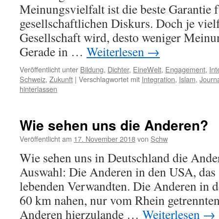
Meinungsvielfalt ist die beste Garantie
gesellschaftlichen Diskurs. Doch je vielf
Gesellschaft wird, desto weniger Meinun
Gerade in …
Weiterlesen
→
Veröffentlicht unter
Bildung
,
Dichter
,
EineWelt
,
Engagement
,
Int
Schweiz
,
Zukunft
|
Verschlagwortet mit
Integration
,
Islam
,
Journa
hinterlassen
Wie sehen uns die Anderen?
Veröffentlicht am
17. November 2018
von
Schw
Wie sehen uns in Deutschland die Ande
Auswahl: Die Anderen in den USA, das 
lebenden Verwandten. Die Anderen in d
60 km nahen, nur vom Rhein getrennte
Anderen hierzulande …
Weiterlesen
→