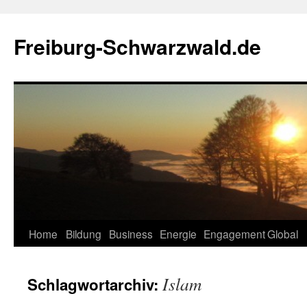
Zum
Inhalt
Freiburg-Schwarzwald.de
springen
Home
Bildung
Business
Energie
Engagement
Global
Islam
Schlagwortarchiv: