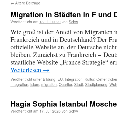
←
Ältere Beiträge
Migration in Städten in F und 
Veröffentlicht am
18. Juli 2020
von
Schw
Wie groß ist der Anteil von Migranten i
Frankreich und in Deutschland? Der Fra
offizielle Website an, der Deutsche nicht
bleiben. Zunächst zu Frankreich – Deu
staatliche Website „France Strategie“ 
Weiterlesen
→
Veröffentlicht unter
Bildung
,
EU
,
Integration
,
Kultur
,
Oeffentlich
Integration
,
Islam
,
migration
,
Quartier
,
Stadt
,
Stadtplanung
,
Woh
Hagia Sophia Istanbul Mosch
Veröffentlicht am
17. Juli 2020
von
Schw