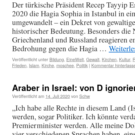
Der türkische Präsident Recep Tayyip E
2020 die Hagia Sophia in Istanbul in e
umgewandelt – ein Dekret von gewaltig
historischer Bedeutung. Besonders die
Griechenland und Russland reagieren 
Bedrohung gegen die Hagia …
Weiterl
Veröffentlicht unter
Bildung
,
EineWelt
,
Gewalt
,
Kirchen
,
Kultur
,
R
Frieden
,
Islam
,
Kirche
,
moschee
,
Politik
|
Kommentar hinterlass
Araber in Israel: von D ignorie
Veröffentlicht am
14. Juli 2020
von
Schw
„Ich habe alle Rechte in diesem Land (Is
werden, sogar Politiker. Ich könnte ve
Premierminister werden. Alle meine Do
vier verschiedenen Sprachen haben, eins