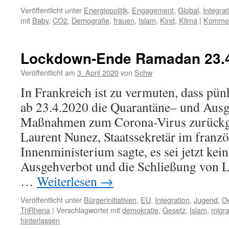
Veröffentlicht unter
Energiepolitik
,
Engagement
,
Global
,
Integrat
mit
Baby
,
CO2
,
Demografie
,
frauen
,
Islam
,
Kind
,
Klima
|
Komment
Lockdown-Ende Ramadan 23.
Veröffentlicht am
3. April 2020
von
Schw
In Frankreich ist zu vermuten, dass p
ab 23.4.2020 die Quarantäne– und Ausg
Maßnahmen zum Corona-Virus zurückg
Laurent Nunez, Staatssekretär im franz
Innenministerium sagte, es sei jetzt kein
Ausgehverbot und die Schließung von 
…
Weiterlesen
→
Veröffentlicht unter
Bürgerinitiativen
,
EU
,
Integration
,
Jugend
,
Oe
TriRhena
|
Verschlagwortet mit
demokratie
,
Gesetz
,
Islam
,
migra
hinterlassen