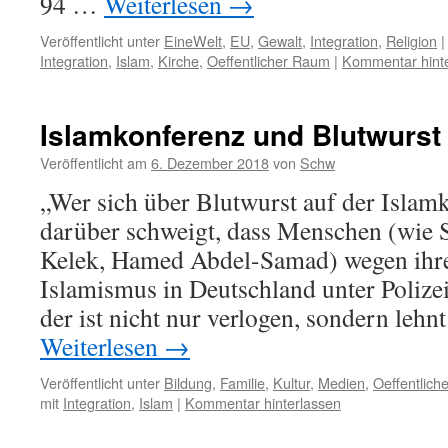
94 …
Weiterlesen
→
Veröffentlicht unter
EineWelt
,
EU
,
Gewalt
,
Integration
,
Religion
|
Integration
,
Islam
,
Kirche
,
Oeffentlicher Raum
|
Kommentar hint
Islamkonferenz und Blutwurst
Veröffentlicht am
6. Dezember 2018
von
Schw
„Wer sich über Blutwurst auf der Islamk
darüber schweigt, dass Menschen (wie S
Kelek, Hamed Abdel-Samad) wegen ihre
Islamismus in Deutschland unter Polize
der ist nicht nur verlogen, sondern lehn
Weiterlesen
→
Veröffentlicht unter
Bildung
,
Familie
,
Kultur
,
Medien
,
Oeffentlic
mit
Integration
,
Islam
|
Kommentar hinterlassen