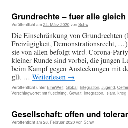
Grundrechte – fuer alle gleich
Veröffentlicht am
24. März 2020
von
Schw
Die Einschränkung von Grundrechten (
Freizügigkeit, Demonstrationsrecht, …
sie von allen befolgt wird. Corona-Party
kleiner Runde sind vorbei, die jungen L
beim Kampf gegen Ansteckungen mit d
gllt …
Weiterlesen
→
Veröffentlicht unter
EineWelt
,
Global
,
Integration
,
Jugend
,
Oeffe
Verschlagwortet mit
fluechtling
,
Gewalt
,
Integration
,
Islam
,
krieg
Gesellschaft: offen und tolera
Veröffentlicht am
26. Februar 2020
von
Schw