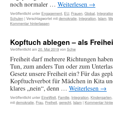
noch normaler …
Weiterlesen
→
Veröffentlicht unter
Engagement
,
EU
,
Frauen
,
Global
,
Integratio
Schulen
|
Verschlagwortet mit
demokratie
,
Integration
,
Islam
,
Me
Kommentar hinterlassen
Kopftuch ablegen – als Freihei
Veröffentlicht am
20. Mai 2019
von
Schw
Freiheit darf mehrere Richtungen haben
Tun, zum anders Tun oder zum Unterlas
Gesetz unsere Freiheit ein? Für das gep
Kopftuchverbot für Mädchen in Kita un
klares „nein“, denn …
Weiterlesen
→
Veröffentlicht unter
EineWelt
,
Familie
,
Integration
,
Kindergarten
mit
demokratie
,
Frau
,
Freiheit
,
gerecht
,
Islam
|
Kommentar hinte