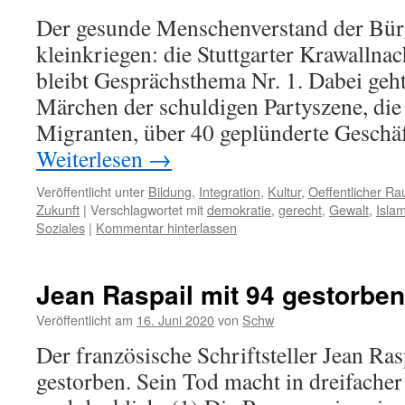
Der gesunde Menschenverstand der Bürge
kleinkriegen: die Stuttgarter Krawallna
bleibt Gesprächsthema Nr. 1. Dabei geh
Märchen der schuldigen Partyszene, die
Migranten, über 40 geplünderte Gesch
Weiterlesen
→
Veröffentlicht unter
Bildung
,
Integration
,
Kultur
,
Oeffentlicher R
Zukunft
|
Verschlagwortet mit
demokratie
,
gerecht
,
Gewalt
,
Isla
Soziales
|
Kommentar hinterlassen
Jean Raspail mit 94 gestorben
Veröffentlicht am
16. Juni 2020
von
Schw
Der französische Schriftsteller Jean Ras
gestorben. Sein Tod macht in dreifacher