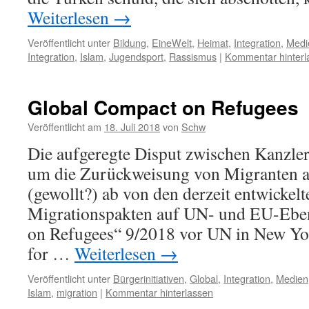
Weiterlesen
→
Veröffentlicht unter
Bildung
,
EineWelt
,
Heimat
,
Integration
,
Medi
Integration
,
Islam
,
Jugendsport
,
Rassismus
|
Kommentar hinterl
Global Compact on Refugees
Veröffentlicht am
18. Juli 2018
von
Schw
Die aufgeregte Disput zwischen Kanzle
um die Zurückweisung von Migranten a
(gewollt?) ab von den derzeit entwickel
Migrationspakten auf UN- und EU-Ebe
on Refugees“ 9/2018 vor UN in New Yo
for …
Weiterlesen
→
Veröffentlicht unter
Bürgerinitiativen
,
Global
,
Integration
,
Medien
Islam
,
migration
|
Kommentar hinterlassen