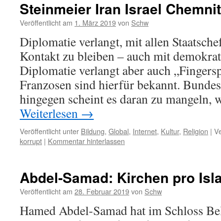
Steinmeier Iran Israel Chemni
Veröffentlicht am
1. März 2019
von
Schw
Diplomatie verlangt, mit allen Staatsche
Kontakt zu bleiben – auch mit demokra
Diplomatie verlangt aber auch „Fingersp
Franzosen sind hierfür bekannt. Bundes
hingegen scheint es daran zu mangeln, 
Weiterlesen
→
Veröffentlicht unter
Bildung
,
Global
,
Internet
,
Kultur
,
Religion
|
Ve
korrupt
|
Kommentar hinterlassen
Abdel-Samad: Kirchen pro Isl
Veröffentlicht am
28. Februar 2019
von
Schw
Hamed Abdel-Samad hat im Schloss Be