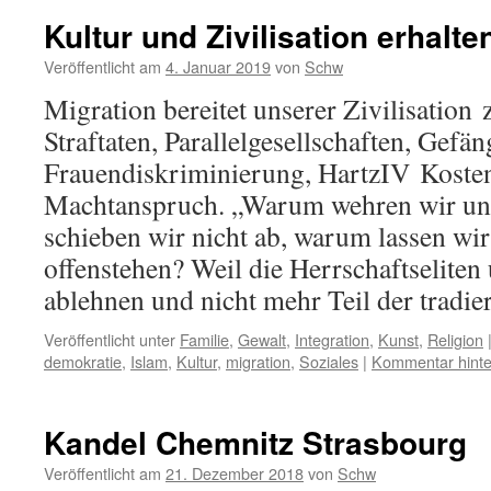
Kultur und Zivilisation erhalte
Veröffentlicht am
4. Januar 2019
von
Schw
Migration bereitet unserer Zivilisatio
Straftaten, Parallelgesellschaften, Gef
Frauendiskriminierung, HartzIV Kosten
Machtanspruch. „Warum wehren wir un
schieben wir nicht ab, warum lassen wi
offenstehen? Weil die Herrschaftseliten
ablehnen und nicht mehr Teil der tradi
Veröffentlicht unter
Familie
,
Gewalt
,
Integration
,
Kunst
,
Religion
demokratie
,
Islam
,
Kultur
,
migration
,
Soziales
|
Kommentar hinte
Kandel Chemnitz Strasbourg
Veröffentlicht am
21. Dezember 2018
von
Schw