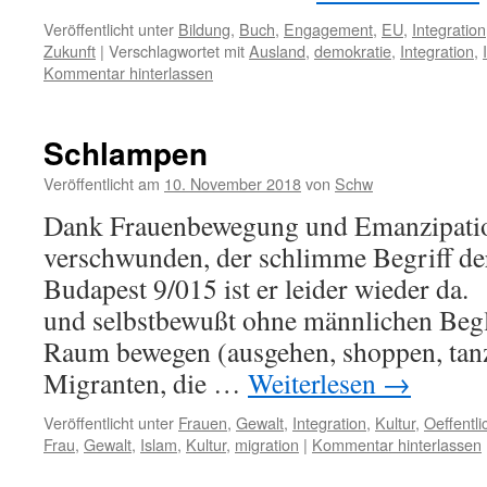
Veröffentlicht unter
Bildung
,
Buch
,
Engagement
,
EU
,
Integration
Zukunft
|
Verschlagwortet mit
Ausland
,
demokratie
,
Integration
,
Kommentar hinterlassen
Schlampen
Veröffentlicht am
10. November 2018
von
Schw
Dank Frauenbewegung und Emanzipatio
verschwunden, der schlimme Begriff de
Budapest 9/015 ist er leider wieder da. 
und selbstbewußt ohne männlichen Begle
Raum bewegen (ausgehen, shoppen, tanze
Migranten, die …
Weiterlesen
→
Veröffentlicht unter
Frauen
,
Gewalt
,
Integration
,
Kultur
,
Oeffentl
Frau
,
Gewalt
,
Islam
,
Kultur
,
migration
|
Kommentar hinterlassen