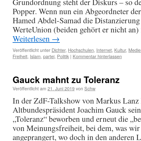
Grundordnung steht der Diskurs – so de
Popper. Wenn nun ein Abgeordneter de
Hamed Abdel-Samad die Distanzierung
WerteUnion (beiden gehört er nicht an)
Weiterlesen
→
Veröffentlicht unter
Dichter
,
Hochschulen
,
Internet
,
Kultur
,
Medie
Freiheit
,
Islam
,
partei
,
Politik
|
Kommentar hinterlassen
Gauck mahnt zu Toleranz
Veröffentlicht am
21. Juni 2019
von
Schw
In der ZdF-Talkshow von Markus Lanz 
Altbundespräsident Joachim Gauck sei
„Toleranz“ beworben und erneut die „b
von Meinungsfreiheit, bei dem, was wir
angeprangert, wo doch in den anderen 