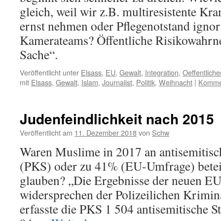
gleich, weil wir z.B. multiresistente K
ernst nehmen oder Pflegenotstand igno
Kamerateams? Öffentliche Risikowahrne
Sache“.
Veröffentlicht unter
Elsass
,
EU
,
Gewalt
,
Integration
,
Oeffentlich
mit
Elsass
,
Gewalt
,
Islam
,
Journalist
,
Politik
,
Weihnacht
|
Kommen
Judenfeindlichkeit nach 2015
Veröffentlicht am
11. Dezember 2018
von
Schw
Waren Muslime in 2017 an antisemitisc
(PKS) oder zu 41% (EU-Umfrage) betei
glauben? „Die Ergebnisse der neuen E
widersprechen der Polizeilichen Krimina
erfasste die PKS 1 504 antisemitische S