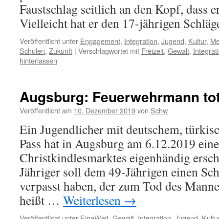
Faustschlag seitlich an den Kopf, dass er
Vielleicht hat er den 17-jährigen Schlä
Veröffentlicht unter
Engagement
,
Integration
,
Jugend
,
Kultur
,
Me
Schulen
,
Zukunft
|
Verschlagwortet mit
Freizeit
,
Gewalt
,
Integrat
hinterlassen
Augsburg: Feuerwehrmann to
Veröffentlicht am
10. Dezember 2019
von
Schw
Ein Jugendlicher mit deutschem, türkis
Pass hat in Augsburg am 6.12.2019 ein
Christkindlesmarktes eigenhändig ersch
Jähriger soll dem 49-Jährigen einen Sc
verpasst haben, der zum Tod des Mann
heißt …
Weiterlesen
→
Veröffentlicht unter
EineWelt
,
Gewalt
,
Integration
,
Jugend
,
Kultu