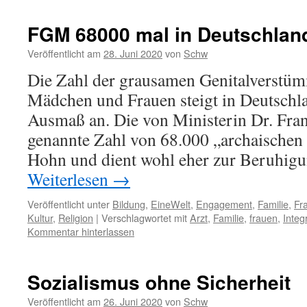
FGM 68000 mal in Deutschlan
Veröffentlicht am
28. Juni 2020
von
Schw
Die Zahl der grausamen Genitalverstü
Mädchen und Frauen steigt in Deutschl
Ausmaß an. Die von Ministerin Dr. Fran
genannte Zahl von 68.000 „archaischen S
Hohn und dient wohl eher zur Beruhig
Weiterlesen
→
Veröffentlicht unter
Bildung
,
EineWelt
,
Engagement
,
Familie
,
Fr
Kultur
,
Religion
|
Verschlagwortet mit
Arzt
,
Familie
,
frauen
,
Integ
Kommentar hinterlassen
Sozialismus ohne Sicherheit
Veröffentlicht am
26. Juni 2020
von
Schw