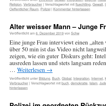
Religion
,
Verbraucher
|
Verschlagwortet mit
fluechtling
,
Gewalt
,
Oeffentlicher Raum
,
Polizei
|
Kommentar hinterlassen
Alter weisser Mann – Junge F
Veröffentlicht am
6. Dezember 2019
von
Schw
Eine junge Frau interviewt einen „alten
über 50 min ist das Video nicht langwei
zeigen, wie ein guter Diskurs geht: Intel
ausreden lassen und stets langsam reden
…
Weiterlesen
→
Veröffentlicht unter
Bildung
,
Buch
,
Global
,
Integration
,
Internet
,
Verbraucher
|
Verschlagwortet mit
buch
,
demokratie
,
Islam
,
Jud
hinterlassen
Polizei im geordneten Rückzu