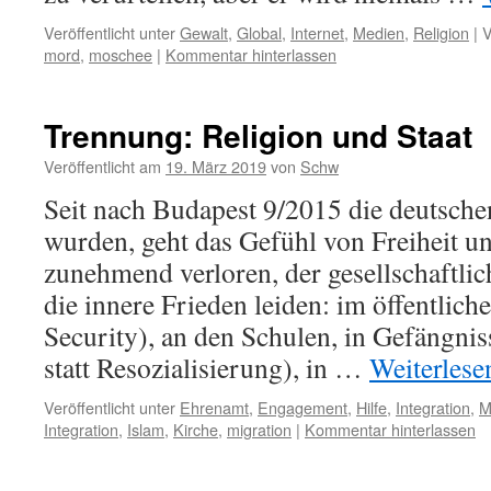
Veröffentlicht unter
Gewalt
,
Global
,
Internet
,
Medien
,
Religion
|
V
mord
,
moschee
|
Kommentar hinterlassen
Trennung: Religion und Staat
Veröffentlicht am
19. März 2019
von
Schw
Seit nach Budapest 9/2015 die deutsche
wurden, geht das Gefühl von Freiheit un
zunehmend verloren, der gesellschaftl
die innere Frieden leiden: im öffentlich
Security), an den Schulen, in Gefängni
statt Resozialisierung), in …
Weiterles
Veröffentlicht unter
Ehrenamt
,
Engagement
,
Hilfe
,
Integration
,
M
Integration
,
Islam
,
Kirche
,
migration
|
Kommentar hinterlassen