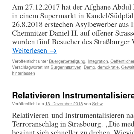
Am 27.12.2017 hat der Afghane Abdul D
in einem Supermarkt in Kandel/Südpfal
26.8.2018 erstechen Asylbewerber aus I
Chemnitzer Daniel H. auf offener Stras
wurden fünf Besucher des Straßburger
Weiterlesen
→
Veröffentlicht unter
Buergerbeteiligung
,
Integration
,
Oeffentlich
Verschlagwortet mit
Bürgerinitiativen
,
Demo
,
demokratie
,
Gewal
hinterlassen
Relativieren Instrumentalisier
Veröffentlicht am
13. Dezember 2018
von
Schw
Relativieren und Instrumentalisieren n
Terroranschlag in Strasbourg. „Die med
beginnt sich schneller zu drehen. Wievie