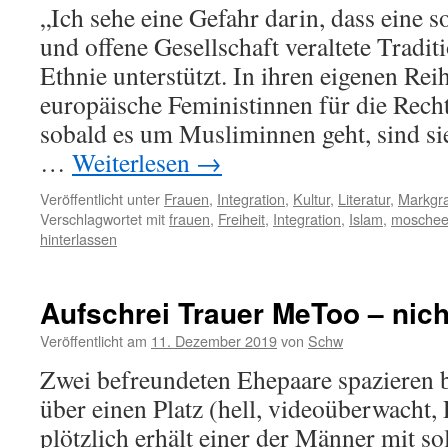
„Ich sehe eine Gefahr darin, dass eine s
und offene Gesellschaft veraltete Tradi
Ethnie unterstützt. In ihren eigenen Re
europäische Feministinnen für die Rech
sobald es um Musliminnen geht, sind si
…
Weiterlesen
→
Veröffentlicht unter
Frauen
,
Integration
,
Kultur
,
Literatur
,
Markgra
Verschlagwortet mit
frauen
,
Freiheit
,
Integration
,
Islam
,
mosche
hinterlassen
Aufschrei Trauer MeToo – nich
Veröffentlicht am
11. Dezember 2019
von
Schw
Zwei befreundeten Ehepaare spazieren
über einen Platz (hell, videoüberwacht,
plötzlich erhält einer der Männer mit s