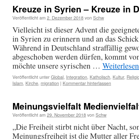
Kreuze in Syrien – Kreuze in 
Veröffentlicht am
2. Dezember 2018
von
Schw
Vielleicht ist dieser Advent die geeignet
in Syrien zu erinnern und an das Schicksa
Während in Deutschland straffällig gew
abgeschoben werden dürfen, kommt von 
möchte unsere syrischen …
Weiterlese
Veröffentlicht unter
Global
,
Integration
,
Katholisch
,
Kultur
,
Religi
Islam
,
Kirche
,
migration
|
Kommentar hinterlassen
Meinungsvielfalt Medienvielfal
Veröffentlicht am
29. November 2018
von
Schw
„Die Freiheit stirbt nicht über Nacht, s
Meinungsfreiheit ist die Mutter aller Fr