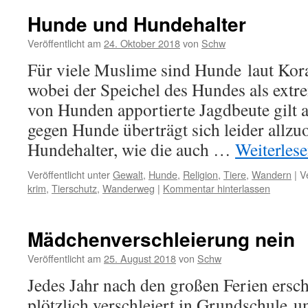
Hunde und Hundehalter
Veröffentlicht am
24. Oktober 2018
von
Schw
Für viele Muslime sind Hunde laut Kora
wobei der Speichel des Hundes als extre
von Hunden apportierte Jagdbeute gilt a
gegen Hunde überträgt sich leider allzuo
Hundehalter, wie die auch …
Weiterles
Veröffentlicht unter
Gewalt
,
Hunde
,
Religion
,
Tiere
,
Wandern
|
V
krim
,
Tierschutz
,
Wanderweg
|
Kommentar hinterlassen
Mädchenverschleierung nein
Veröffentlicht am
25. August 2018
von
Schw
Jedes Jahr nach den großen Ferien ers
plötzlich verschleiert in Grundschule u