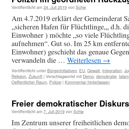
Veröffentlicht am
24. Juli 2019
von
Schw
Am 4.7.2019 erklärt der Gemeinderat 
„sicheren Hafen für Flüchtlinge„, d.h. d
Einwohner ) möchte „so viele Flüchtlin
aufnehmen“. Gut so. Im 25 km entfernte
Einwohner) geschieht das genaue Gegen
verwandeln die …
Weiterlesen
→
Veröffentlicht unter
Bürgerinitiativen
,
EU
,
Gewalt
,
Integration
,
Ju
Religion
,
Zukunft
|
Verschlagwortet mit
Demo
,
demokratie
,
Islam
Oeffentlicher Raum
,
Polizei
|
Kommentar hinterlassen
Freier demokratischer Diskur
Veröffentlicht am
7. Juli 2019
von
Schw
Im Zentrum unserer freiheitlichen dem