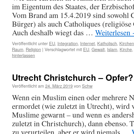
im Eigentum des Staates, der Erzbischof
Vom Brand am 15.4.2019 sind sowohl C
Bürger) als auch Catholiques (religiöse 
Auch deshalb wiegt das …
Weiterlesen
Veröffentlicht unter
EU
,
Integration
,
Internet
,
Katholisch
,
Kirchen
Raum
,
Religion
|
Verschlagwortet mit
EU
,
Gewalt
,
Islam
,
Kirche
hinterlassen
Utrecht Christchurch – Opfer?
Veröffentlicht am
24. März 2019
von
Schw
Wenn ein Muslim einen oder mehrere 
ermordet (wie zuletzt in Utrecht), wird
Muslime gewarnt – und wenn es andersh
zuletzt in Christchurch), dann ebenso. T
zu verurteilen, aber er wird niemals …