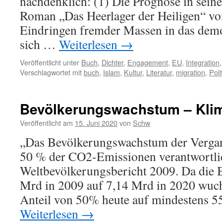
nachdenklich: (1) Die Prognose in sei
Roman „Das Heerlager der Heiligen“ vo
Eindringen fremder Massen in das demo
sich …
Weiterlesen
→
Veröffentlicht unter
Buch
,
Dichter
,
Engagement
,
EU
,
Integration
Verschlagwortet mit
buch
,
Islam
,
Kultur
,
Literatur
,
migration
,
Poli
Bevölkerungswachstum – Kli
Veröffentlicht am
15. Juni 2020
von
Schw
„Das Bevölkerungswachstum der Vergang
50 % der CO2-Emissionen verantwortlic
Weltbevölkerungsbericht 2009. Da die 
Mrd in 2009 auf 7,14 Mrd in 2020 wuch
Anteil von 50% heute auf mindesten
Weiterlesen
→