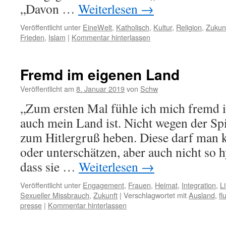
„Davon …
Weiterlesen
→
Veröffentlicht unter
EineWelt
,
Katholisch
,
Kultur
,
Religion
,
Zukun
Frieden
,
Islam
|
Kommentar hinterlassen
Fremd im eigenen Land
Veröffentlicht am
8. Januar 2019
von
Schw
„Zum ersten Mal fühle ich mich fremd 
auch mein Land ist. Nicht wegen der Sp
zum Hitlergruß heben. Diese darf man k
oder unterschätzen, aber auch nicht so 
dass sie …
Weiterlesen
→
Veröffentlicht unter
Engagement
,
Frauen
,
Heimat
,
Integration
,
Li
Sexueller Missbrauch
,
Zukunft
|
Verschlagwortet mit
Ausland
,
fl
presse
|
Kommentar hinterlassen