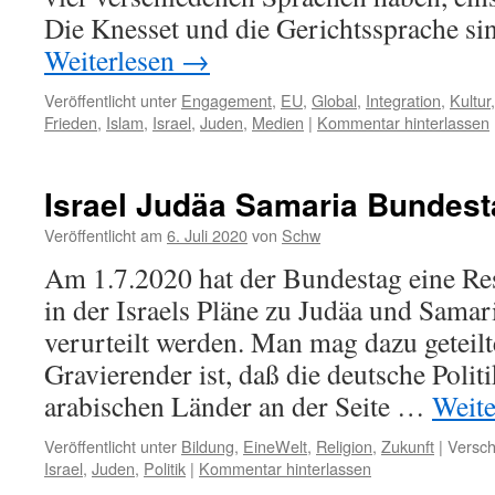
Die Knesset und die Gerichtssprache s
Weiterlesen
→
Veröffentlicht unter
Engagement
,
EU
,
Global
,
Integration
,
Kultur
Frieden
,
Islam
,
Israel
,
Juden
,
Medien
|
Kommentar hinterlassen
Israel Judäa Samaria Bundest
Veröffentlicht am
6. Juli 2020
von
Schw
Am 1.7.2020 hat der Bundestag eine R
in der Israels Pläne zu Judäa und Samari
verurteilt werden. Man mag dazu geteil
Gravierender ist, daß die deutsche Politi
arabischen Länder an der Seite …
Weite
Veröffentlicht unter
Bildung
,
EineWelt
,
Religion
,
Zukunft
|
Versch
Israel
,
Juden
,
Politik
|
Kommentar hinterlassen