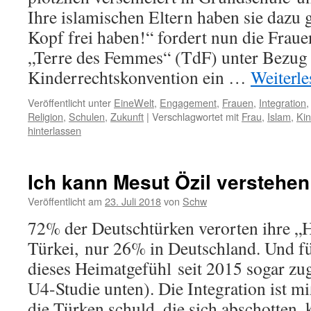
Ihre islamischen Eltern haben sie dazu
Kopf frei haben!“ fordert nun die Fraue
„Terre des Femmes“ (TdF) unter Bezug
Kinderrechtskonvention ein …
Weiterl
Veröffentlicht unter
EineWelt
,
Engagement
,
Frauen
,
Integration
Religion
,
Schulen
,
Zukunft
|
Verschlagwortet mit
Frau
,
Islam
,
Ki
hinterlassen
Ich kann Mesut Özil verstehen
Veröffentlicht am
23. Juli 2018
von
Schw
72% der Deutschtürken verorten ihre „H
Türkei, nur 26% in Deutschland. Und fü
dieses Heimatgefühl seit 2015 sogar z
U4-Studie unten). Die Integration ist m
die Türken schuld, die sich abschotten,