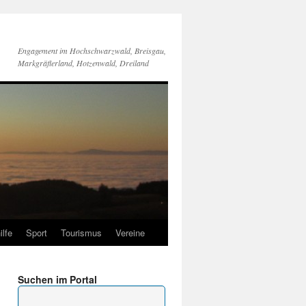
Engagement im Hochschwarzwald, Breisgau,
Markgräflerland, Hotzenwald, Dreiland
ilfe
Sport
Tourismus
Vereine
Suchen im Portal