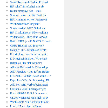
Vom Elsass nach Baden: Freibad
EU schafft Briefgeheimnis ab
rechts metaphysisch – links
Sommerpause: nur für Politiker
EU: Kommission vor Parlament
Wir übernehmen langsam!
Staatshaushalt 2027: Schulden
EU-Chatkontrolle: Überwachung
Widersetzen – aber ohne Gewalt
Kritik: FIFA ja – D NATO EU nein
ÖRR: Tribunal statt Interview
Hetzjagd auf Journalisten Erfurt
Erfurt: Angst vor links und grün
D Mittelmaß in Sport Wirtschaft
Betreute Hitze statt Sommer
Alliance Responsible Citizenship
AfD-Parteitag 4.Juli Erfurt: Beten
Fussball – Politik: „Auch wenn …“
Papst Leo XIV: Drohnenkrieg, KI
AfD soll AfD-Verbot beantragen
Glashaus: ARD unausgewogen
Fussball-WM: Politik Kommerz
Citizen Vigilante: Film nicht in D
Wahlkampf: Nur Sachpolitik lohnt
Louis, 17 ans, lynché à mort