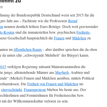
nimmt zu
hw
hnung der Bundesrepublik Deutschland weist seit 2015 für die
ro Jahr aus – Fachleute wie die Professoren
Bernd
nn
nennen deutlich höhere Euro-Beträge. Doch weit gravierender
ts-Kosten
sind die immateriellen bzw. psychischen
Freiheits-
serer Gesellschaft hauptsächlich die
Frauen
und
Mädchen
zu
ranten im
öffentlichen Raum
– aber darüber sprechen die da oben
e da unten (die „schweigende Mehrheit“ der Bürger) kaum.
2015
verfolgen Regierung mitsamt Mainstreammedien die
che junge, alleinstehende Männer aus
Maghreb
, Arabien und
ende“ (Merkel) Frauen und Mädchen ausüben, mittels Political
 verharmlosen. Die
Freiheit von Frauen und Mädchen
im
d
eingeschränkt
.
Frauenproteste
blieben bis heute aus. Der
chtlerInnen und FeministInnen für Freiheitsrechte bzw.
t mit der Willkommenskultur verloren zu sein.