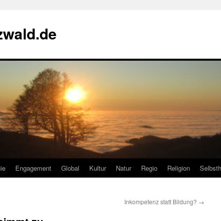
zwald.de
ie
Engagement
Global
Kultur
Natur
Regio
Religion
Selbsth
Inkompetenz statt Bildung?
→