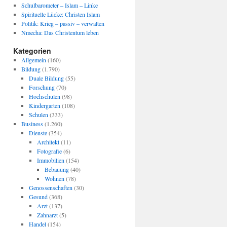
Schulbarometer – Islam – Linke
Spirituelle Lücke: Christen Islam
Politik: Krieg – passiv – verwalten
Nmecha: Das Christentum leben
Kategorien
Allgemein
(160)
Bildung
(1.790)
Duale Bildung
(55)
Forschung
(70)
Hochschulen
(98)
Kindergarten
(108)
Schulen
(333)
Business
(1.260)
Dienste
(354)
Architekt
(11)
Fotografie
(6)
Immobilien
(154)
Bebauung
(40)
Wohnen
(78)
Genossenschaften
(30)
Gesund
(368)
Arzt
(137)
Zahnarzt
(5)
Handel
(154)