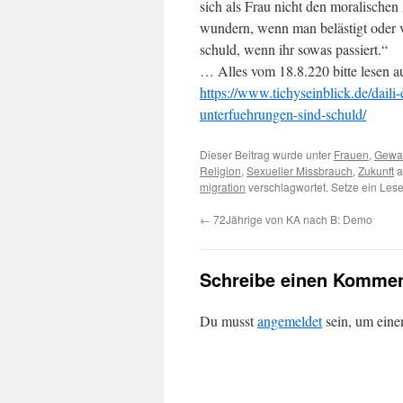
sich als Frau nicht den moralischen
wundern, wenn man belästigt oder ve
schuld, wenn ihr sowas passiert.“
… Alles vom 18.8.220 bitte lesen a
https://www.tichyseinblick.de/daili-
unterfuehrungen-sind-schuld/
Dieser Beitrag wurde unter
Frauen
,
Gewal
Religion
,
Sexueller Missbrauch
,
Zukunft
a
migration
verschlagwortet. Setze ein Les
←
72Jährige von KA nach B: Demo
Schreibe einen Kommen
Du musst
angemeldet
sein, um ein