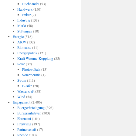
Buchhandel
(53)
Handwerk
(150)
Imker
(7)
Industrie
(138)
Markt
(58)
Stiftungen
(10)
Energie
(518)
AKW
(132)
Biomasse
(41)
Energiepolitik
(121)
Kraft-Waerme-Kopplung
(35)
Solar
(39)
Photovoltaik
(13)
Solarthermie
(1)
Strom
(111)
E-Bike
(28)
Wasserkraft
(38)
Wind
(54)
Engagement
(2.406)
Buergerbeteiligung
(396)
Bürgerinitiativen
(303)
Ehrenamt
(164)
Freiwillig
(197)
Partnerschaft
(17)
Spende
(100)