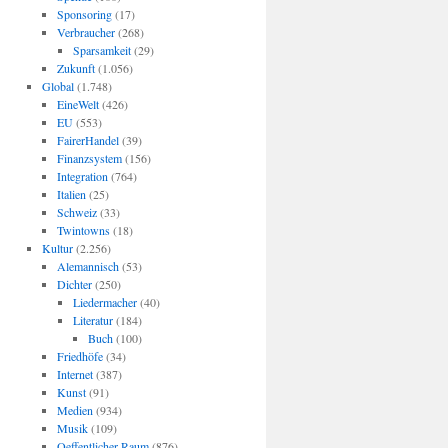
Sponsoring
(17)
Verbraucher
(268)
Sparsamkeit
(29)
Zukunft
(1.056)
Global
(1.748)
EineWelt
(426)
EU
(553)
FairerHandel
(39)
Finanzsystem
(156)
Integration
(764)
Italien
(25)
Schweiz
(33)
Twintowns
(18)
Kultur
(2.256)
Alemannisch
(53)
Dichter
(250)
Liedermacher
(40)
Literatur
(184)
Buch
(100)
Friedhöfe
(34)
Internet
(387)
Kunst
(91)
Medien
(934)
Musik
(109)
Oeffentlicher Raum
(876)