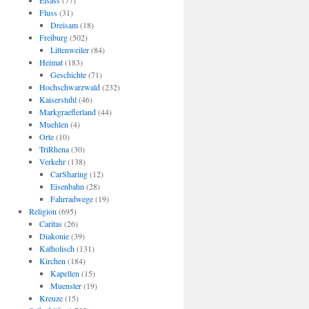
Elsass
(77)
Fluss
(31)
Dreisam
(18)
Freiburg
(502)
Littenweiler
(84)
Heimat
(183)
Geschichte
(71)
Hochschwarzwald
(232)
Kaiserstuhl
(46)
Markgraeflerland
(44)
Muehlen
(4)
Orte
(10)
TriRhena
(30)
Verkehr
(138)
CarSharing
(12)
Eisenbahn
(28)
Fahrradwege
(19)
Religion
(695)
Caritas
(26)
Diakonie
(39)
Katholisch
(131)
Kirchen
(184)
Kapellen
(15)
Muenster
(19)
Kreuze
(15)