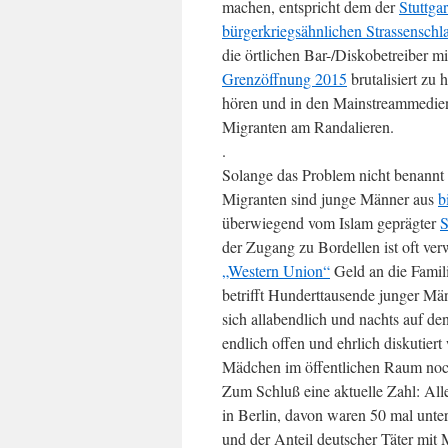
machen, entspricht dem der
Stuttga
bürgerkriegsähnlichen Strassenschla
die örtlichen Bar-/Diskobetreiber m
Grenzöffnung 2015
brutalisiert zu 
hören und in den Mainstreammedien z
Migranten am Randalieren.
.
Solange das Problem nicht benannt 
Migranten sind junge Männer aus
b
überwiegend vom Islam geprägter
S
der Zugang zu Bordellen ist oft ve
„Western Union“
Geld an die Famil
betrifft Hunderttausende junger Mä
sich allabendlich und nachts auf d
endlich offen und ehrlich diskutier
Mädchen im öffentlichen Raum noc
Zum Schluß eine aktuelle Zahl: All
in Berlin, davon waren 50 mal unte
und der Anteil deutscher Täter mit