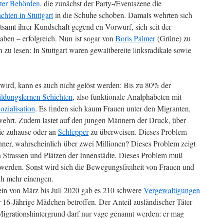
rter Behörden
, die zunächst der Party-/Eventszene die
chten in Stuttgart
in die Schuhe schoben. Damals wehrten sich
itsamt ihrer Kundschaft gegend en Vorwurf, sich seit der
haben – erfolgreich. Nun ist sogar von
Boris Palmer
(Grüne) zu
u lesen: In Stuttgart waren gewaltbereite linksradikale sowie
wird, kann es auch nicht gelöst werden: Bis zu 80% der
ildungsfernen Schichten
, also funktionale Analphabeten mit
ozialisation
. Es finden sich kaum Frauen unter den Migranten,
rwehrt. Zudem lastet auf den jungen Männern der Druck, über
ie zuhause oder an
Schlepper
zu überweisen. Dieses Problem
nner, wahrscheinlich über zwei Millionen? Dieses Problem zeigt
en Strassen und Plätzen der Innenstädte. Dieses Problem muß
t werden. Sonst wird sich die Bewegungsfreiheit von Frauen und
h mehr einengen.
ein von März bis Juli 2020 gab es 210 schwere
Vergewaltigungen
r 16-Jährige Mädchen betroffen. Der Anteil ausländischer Täter
 Migrationshintergrund darf nur vage genannt werden: er mag