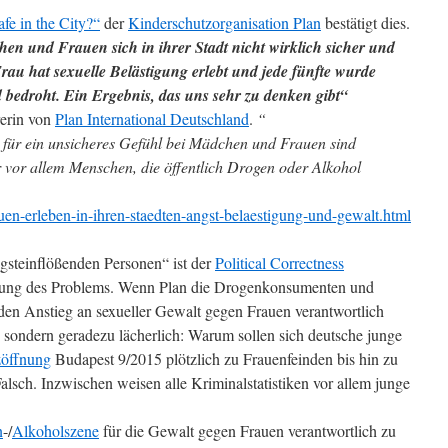
afe in the City?“
der
Kinderschutzorganisation Plan
bestätigt dies.
en und Frauen sich in ihrer Stadt nicht wirklich sicher und
rau hat sexuelle Belästigung erlebt und jede fünfte wurde
d bedroht. Ein Ergebnis, das uns sehr zu denken gibt“
rerin von
Plan International Deutschland
.
“
für ein unsicheres Gefühl bei Mädchen und Frauen sind
 vor allem Menschen, die öffentlich Drogen oder Alkohol
uen-erleben-in-ihren-staedten-angst-belaestigung-und-gewalt.html
steinflößenden Personen“ ist der
Political Correctness
Lösung des Problems. Wenn Plan die Drogenkonsumenten und
en Anstieg an sexueller Gewalt gegen Frauen verantwortlich
t, sondern geradezu lächerlich: Warum sollen sich deutsche junge
öffnung
Budapest 9/2015 plötzlich zu Frauenfeinden bis hin zu
lsch. Inzwischen weisen alle Kriminalstatistiken vor allem junge
n
-/
Alkoholszene
für die Gewalt gegen Frauen verantwortlich zu