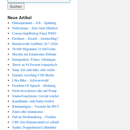
Wenn die Ergebnisse der automatischen Vervollständigung verfügbar sind, benutze die P
Neue Artikel
Eliteaspiranten – Job – Spaltung
Nullsumme – Zero Sum Mindset
Corona Impfbetrug Fauci WHO
Drohnen – Eiszeit – Atomschlag?
Bundeswehr Gelöbnis 20.7.2026
50.000 Migranten 24 Std Ceuta
Muslim zur Islamismus-Debatte
Immigration: France Allemagne
Terror zu 94 Prozent islamistisch
Staat: frei statt links oder rechts
Islamist Anschlag CSD Berlin
Ultra Bike – Schwarzwald
Freedom Of Speech – Meinung
Nicht investieren oder auf Pump
IslamoGauchisme: Gewalt wächst
Kandidatur- statt Partei-Verbot
Klimaanlagen – Verzicht für IPCC
Islam oder Islamismus
Patt im Drohnenkrieg – Frieden
UHI: Der Klimawandel ist schuld
Spahn: Doppelmoral Leihmutter