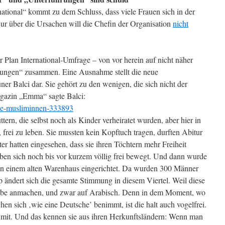
ational“ kommt zu dem Schluss, dass viele Frauen sich in der
 Nur über die Ursachen will die Chefin der Organisation
nicht
 Plan International-Umfrage – von vor herein auf nicht näher
ungen“ zusammen. Eine Ausnahme stellt die neue
r Balci dar. Sie gehört zu den wenigen, die sich nicht der
agazin „Emma“ sagte Balci:
die-musliminnen-333893
ern, die selbst noch als Kinder verheiratet wurden, aber hier in
, frei zu leben. Sie mussten kein Kopftuch tragen, durften Abitur
r hatten eingesehen, dass sie ihren Töchtern mehr Freiheit
ben sich noch bis vor kurzem völlig frei bewegt. Und dann wurde
 in einem alten Warenhaus eingerichtet. Da wurden 300 Männer
ändert sich die gesamte Stimmung in diesem Viertel. Weil diese
erbe anmachen, und zwar auf Arabisch. Denn in dem Moment, wo
hen sich ‚wie eine Deutsche’ benimmt, ist die halt auch vogelfrei.
 mit. Und das kennen sie aus ihren Herkunftsländern: Wenn man