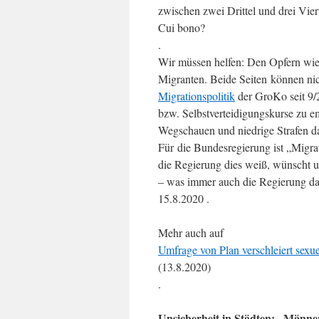
zwischen zwei Drittel und drei Viert
Cui bono?
.
Wir müssen helfen: Den Opfern wie
Migranten. Beide Seiten können nic
Migrationspolitik
der GroKo seit 9/2
bzw. Selbstverteidigungskurse zu e
Wegschauen und niedrige Strafen d
Für die Bundesregierung ist „Migr
die Regierung dies weiß, wünscht und
– was immer auch die Regierung dar
15.8.2020 .
Mehr auch auf
Umfrage von Plan verschleiert sex
(13.8.2020)
.
Unsicherheit in Städten: „Männ