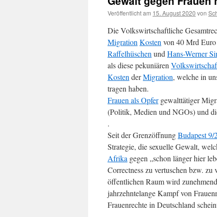
Gewalt gegen Frauen 
Veröffentlicht am
15. August 2020
von
Sc
Die Volkswirtschaftliche Gesamtrec
Migration
Kosten
von 40 Mrd Euro p
Raffelhüschen
und
Hans-Werner Si
als diese pekuniären
Volkswirtschaf
Kosten
der
Migration
,
welche in un
tragen haben.
Frauen als Opfer
gewalttätiger Mig
(Politik, Medien und NGOs) und di
.
Seit der Grenzöffnung
Budapest 9/
Strategie, die sexuelle Gewalt, wel
Afrika
gegen „schon länger hier leb
Correctness zu vertuschen bzw. zu
öffentlichen Raum wird zunehmen
jahrzehntelange Kampf von Frauenre
Frauenrechte in Deutschland schein
.