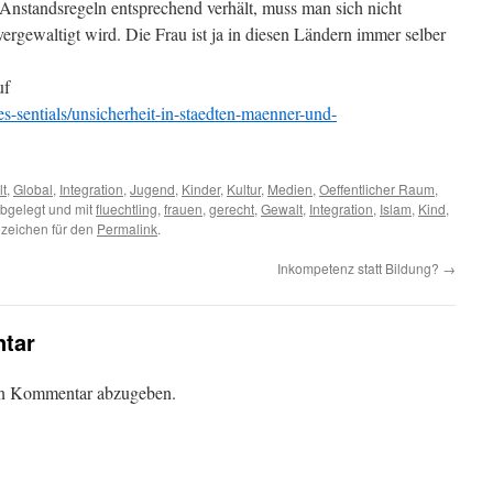
 Anstandsregeln entsprechend verhält, muss man sich nicht
rgewaltigt wird. Die Frau ist ja in diesen Ländern immer selber
uf
es-sentials/unsicherheit-in-staedten-maenner-und-
t
,
Global
,
Integration
,
Jugend
,
Kinder
,
Kultur
,
Medien
,
Oeffentlicher Raum
,
bgelegt und mit
fluechtling
,
frauen
,
gerecht
,
Gewalt
,
Integration
,
Islam
,
Kind
,
ezeichen für den
Permalink
.
Inkompetenz statt Bildung?
→
tar
en Kommentar abzugeben.