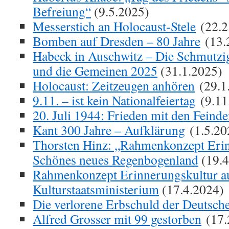
Befreiung“
(9.5.2025)
Messerstich an Holocaust-Stele
(22.2
Bomben auf Dresden – 80 Jahre
(13.
Habeck in Auschwitz – Die Schmutzig
und die Gemeinen 2025
(31.1.2025)
Holocaust: Zeitzeugen anhören
(29.1
9.11. – ist kein Nationalfeiertag
(9.11
20. Juli 1944: Frieden mit den Feind
Kant 300 Jahre – Aufklärung
(1.5.20
Thorsten Hinz: „Rahmenkonzept Erin
Schönes neues Regenbogenland
(19.4
Rahmenkonzept Erinnerungskultur a
Kulturstaatsministerium
(17.4.2024)
Die verlorene Erbschuld der Deutsch
Alfred Grosser mit 99 gestorben
(17.