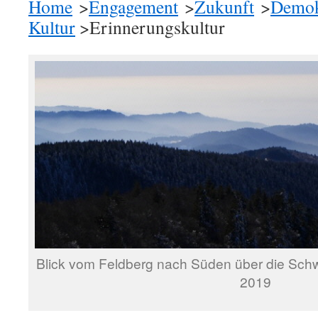
Home
>
Engagement
>
Zukunft
>
Demok
Kultur
>Erinnerungskultur
Blick vom Feldberg nach Süden über die Sch
2019