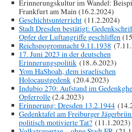
Erinnerungskultur im Wandel: Beisp
Frankfurt am Main (16.2.2024)
Geschichtsunterricht
(11.2.2024)
Stadt Dresden bestätigt: Gedenkschri
Opfer der Luftangriffe geschliffen
(15
Reichspogromnacht 9.11.1938
(7.11.
17. Juni 2023 in der deutschen
Erinnerungspolitik
(18..6.2023)
Yom HaShoah, dem israelischen
Holocaustgedenk
(20.4.2023)
Indubio 270: Aufstand im Gedenkghet
Opferrolle
(2.4.2023)
Erinnerung: Dresden 13.2.1944
(14.
Gedenktafel am Freiburger Jägerbrün
politisch motivierte Tat?
(11.1.2023)
Volkstrauertag – ohne Stadt FR
(21.1