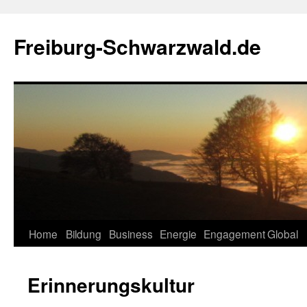
Zum
Inhalt
Freiburg-Schwarzwald.de
springen
Home
Bildung
Business
Energie
Engagement
Global
Erinnerungskultur