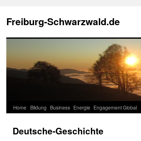
Zum
Inhalt
Freiburg-Schwarzwald.de
springen
Home
Bildung
Business
Energie
Engagement
Global
Deutsche-Geschichte