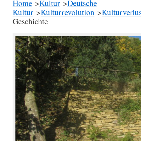
Home
>
Kultur
>
Deutsche
Kultur
>
Kulturrevolution
>
Kulturverlus
Geschichte