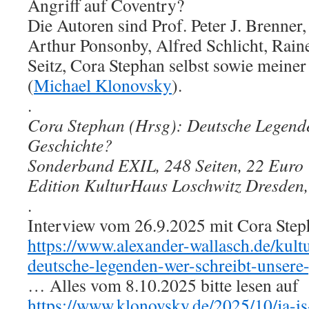
Angriff auf Coventry?
Die Autoren sind Prof. Peter J. Brenner
Arthur Ponsonby, Alfred Schlicht, Raine
Seitz, Cora Stephan selbst sowie meine
(
Michael Klonovsky
).
.
Cora Stephan (Hrsg): Deutsche Legende
Geschichte?
Sonderband EXIL, 248 Seiten, 22 Euro
Edition KulturHaus Loschwitz Dresden,
.
Interview vom 26.9.2025 mit Cora Ste
https://www.alexander-wallasch.de/kult
deutsche-legenden-wer-schreibt-unsere-
… Alles vom 8.10.2025 bitte lesen auf
https://www.klonovsky.de/2025/10/ja-i