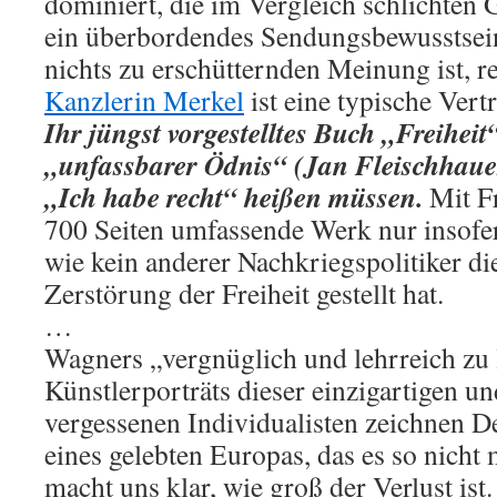
dominiert, die im Vergleich schlichten G
ein überbordendes Sendungsbewusstsein
nichts zu erschütternden Meinung ist, r
Kanzlerin Merkel
ist eine typische Vertr
Ihr jüngst vorgestelltes Buch „Freiheit
„unfassbarer Ödnis“ (Jan Fleischhauer) 
„Ich habe recht“ heißen müssen.
Mit Fr
700 Seiten umfassende Werk nur insofer
wie kein anderer Nachkriegspolitiker di
Zerstörung der Freiheit gestellt hat.
…
Wagners „vergnüglich und lehrreich zu
Künstlerporträts dieser einzigartigen un
vergessenen Individualisten zeichnen 
eines gelebten Europas, das es so nicht
macht uns klar, wie groß der Verlust ist.