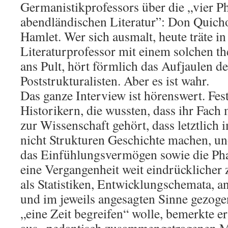
Germanistikprofessors über die „vier P
abendländischen Literatur”: Don Quicho
Hamlet. Wer sich ausmalt, heute träte in
Literaturprofessor mit einem solchen t
ans Pult, hört förmlich das Aufjaulen d
Poststrukturalisten. Aber es ist wahr.
Das ganze Interview ist hörenswert. Fes
Historikern, die wussten, dass ihr Fach 
zur Wissenschaft gehört, dass letztlic
nicht Strukturen Geschichte machen, un
das Einfühlungsvermögen sowie die Phan
eine Vergangenheit weit eindrückliche
als Statistiken, Entwicklungschemata, a
und im jeweils angesagten Sinne gezog
„eine Zeit begreifen“ wolle, bemerkte er
aus „pedantisch zusammengetragenen M