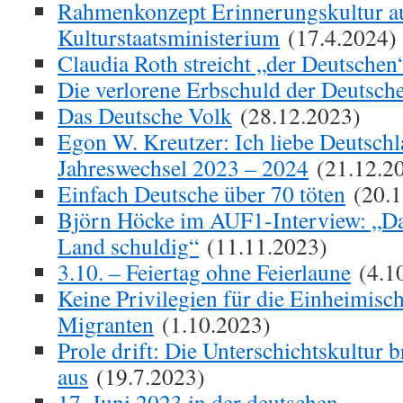
Rahmenkonzept Erinnerungskultur a
Kulturstaatsministerium
(17.4.2024)
Claudia Roth streicht „der Deutschen
Die verlorene Erbschuld der Deutsch
Das Deutsche Volk
(28.12.2023)
Egon W. Kreutzer: Ich liebe Deutsc
Jahreswechsel 2023 – 2024
(21.12.2
Einfach Deutsche über 70 töten
(20.1
Björn Höcke im AUF1-Interview: „Da
Land schuldig“
(11.11.2023)
3.10. – Feiertag ohne Feierlaune
(4.1
Keine Privilegien für die Einheimisc
Migranten
(1.10.2023)
Prole drift: Die Unterschichtskultur br
aus
(19.7.2023)
17. Juni 2023 in der deutschen