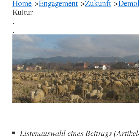
Home
>
Engagement
>
Zukunft
>
Demok
Kultur
.
.
Listenauswahl eines Beitrags (Artike