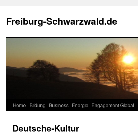
Zum
Inhalt
Freiburg-Schwarzwald.de
springen
Home
Bildung
Business
Energie
Engagement
Global
Deutsche-Kultur