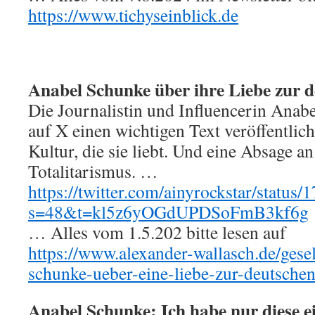
https://www.tichyseinblick.de
Anabel Schunke über ihre Liebe zur 
Die Journalistin und Influencerin Anab
auf X einen wichtigen Text veröffentlich
Kultur, die sie liebt. Und eine Absage 
Totalitarismus. …
https://twitter.com/ainyrockstar/stat
s=48&t=kl5z6yOGdUPDSoFmB3kf6g
… Alles vom 1.5.202 bitte lesen auf
https://www.alexander-wallasch.de/gesel
schunke-ueber-eine-liebe-zur-deutschen
Anabel Schunke: Ich habe nur diese ei