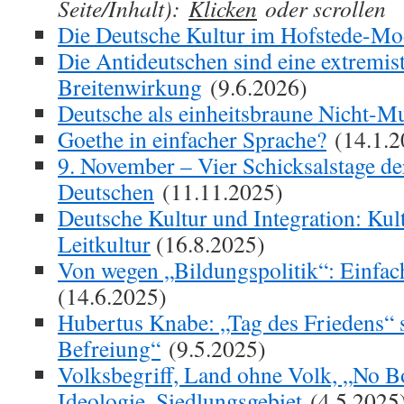
Seite/Inhalt):
Klicken
oder scrollen
Die Deutsche Kultur im Hofstede-Mo
Die Antideutschen sind eine extremis
Breitenwirkung
(9.6.2026)
Deutsche als einheitsbraune Nicht-M
Goethe in einfacher Sprache?
(14.1.2
9. November – Vier Schicksalstage de
Deutschen
(11.11.2025)
Deutsche Kultur und Integration: Kult
Leitkultur
(16.8.2025)
Von wegen „Bildungspolitik“: Einfac
(14.6.2025)
Hubertus Knabe: „Tag des Friedens“ s
Befreiung“
(9.5.2025)
Volksbegriff, Land ohne Volk, „No B
Ideologie, Siedlungsgebiet
(4.5.2025