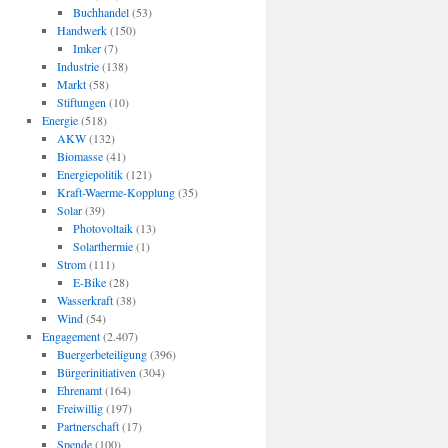
Buchhandel
(53)
Handwerk
(150)
Imker
(7)
Industrie
(138)
Markt
(58)
Stiftungen
(10)
Energie
(518)
AKW
(132)
Biomasse
(41)
Energiepolitik
(121)
Kraft-Waerme-Kopplung
(35)
Solar
(39)
Photovoltaik
(13)
Solarthermie
(1)
Strom
(111)
E-Bike
(28)
Wasserkraft
(38)
Wind
(54)
Engagement
(2.407)
Buergerbeteiligung
(396)
Bürgerinitiativen
(304)
Ehrenamt
(164)
Freiwillig
(197)
Partnerschaft
(17)
Spende
(100)