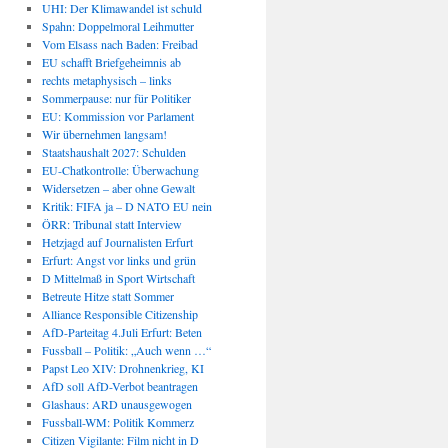
UHI: Der Klimawandel ist schuld
Spahn: Doppelmoral Leihmutter
Vom Elsass nach Baden: Freibad
EU schafft Briefgeheimnis ab
rechts metaphysisch – links
Sommerpause: nur für Politiker
EU: Kommission vor Parlament
Wir übernehmen langsam!
Staatshaushalt 2027: Schulden
EU-Chatkontrolle: Überwachung
Widersetzen – aber ohne Gewalt
Kritik: FIFA ja – D NATO EU nein
ÖRR: Tribunal statt Interview
Hetzjagd auf Journalisten Erfurt
Erfurt: Angst vor links und grün
D Mittelmaß in Sport Wirtschaft
Betreute Hitze statt Sommer
Alliance Responsible Citizenship
AfD-Parteitag 4.Juli Erfurt: Beten
Fussball – Politik: „Auch wenn …“
Papst Leo XIV: Drohnenkrieg, KI
AfD soll AfD-Verbot beantragen
Glashaus: ARD unausgewogen
Fussball-WM: Politik Kommerz
Citizen Vigilante: Film nicht in D