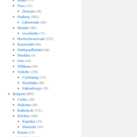
Elsass
(77)
Fluss
(31)
Dreisam
(18)
Freiburg
(502)
Littenweiler
(84)
Heimat
(184)
Geschichte
(71)
Hochschwarzwald
(232)
Kaiserstuhl
(46)
Markgraeflerland
(44)
Muehlen
(4)
Orte
(10)
TriRhena
(30)
Verkehr
(138)
CarSharing
(12)
Eisenbahn
(28)
Fahrradwege
(19)
Religion
(695)
Caritas
(26)
Diakonie
(39)
Katholisch
(131)
Kirchen
(184)
Kapellen
(15)
Muenster
(19)
Kreuze
(15)