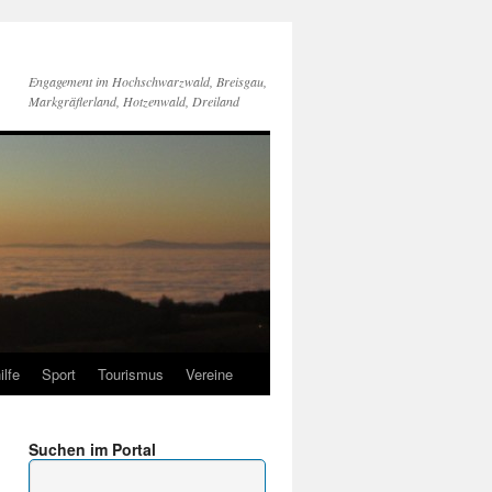
Engagement im Hochschwarzwald, Breisgau,
Markgräflerland, Hotzenwald, Dreiland
ilfe
Sport
Tourismus
Vereine
Suchen im Portal