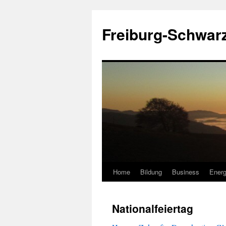
Zum
Inhalt
Freiburg-Schwar
springen
Home
Bildung
Business
Energ
Nationalfeiertag