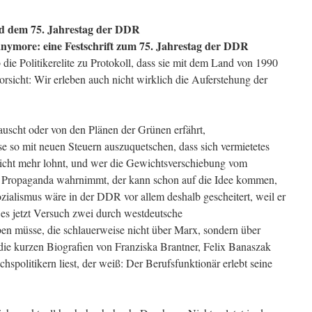
d dem 75. Jahrestag der DDR
anymore: eine Festschrift zum 75. Jahrestag der DDR
 die Politikerelite zu Protokoll, dass sie mit dem Land von 1990
rsicht: Wir erleben auch nicht wirklich die Auferstehung der
cht oder von den Plänen der Grünen erfährt,
e so mit neuen Steuern auszuquetschen, dass sich vermietetes
icht mehr lohnt, und wer die Gewichtsverschiebung vom
n Propaganda wahrnimmt, der kann schon auf die Idee kommen,
zialismus wäre in der DDR vor allem deshalb gescheitert, weil er
 es jetzt Versuch zwei durch westdeutsche
ben müsse, die schlauerweise nicht über Marx, sondern über
e kurzen Biografien von Franziska Brantner, Felix Banaszak
politikern liest, der weiß: Der Berufsfunktionär erlebt seine