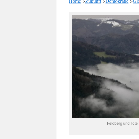
Home
>
Zukunft
>
Demokratie
>
Gl
Feldberg und Tot