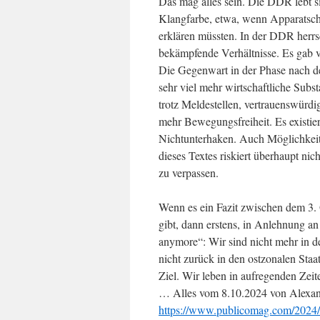
Das mag alles sein. Die DDR lebt si
Klangfarbe, etwa, wenn Apparatschik
erklären müssten. In der DDR herrsc
bekämpfende Verhältnisse. Es gab 
Die Gegenwart in der Phase nach de
sehr viel mehr wirtschaftliche Subst
trotz Meldestellen, vertrauenswürd
mehr Bewegungsfreiheit. Es existie
Nichtunterhaken. Auch Möglichkeite
dieses Textes riskiert überhaupt ni
zu verpassen.
Wenn es ein Fazit zwischen dem 3.
gibt, dann erstens, in Anlehnung a
anymore“: Wir sind nicht mehr in 
nicht zurück in den ostzonalen Staa
Ziel. Wir leben in aufregenden Zeit
… Alles vom 8.10.2024 von Alexand
https://www.publicomag.com/2024/10