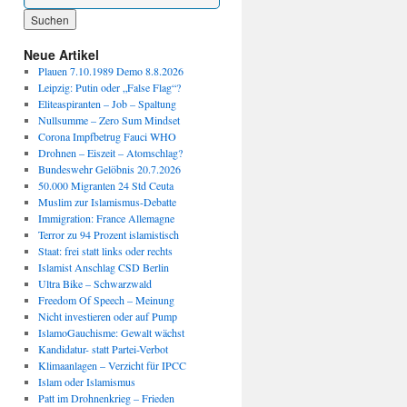
Wenn die Ergebnisse der automatischen Vervollständigung verfügbar sind, benutze die P
Neue Artikel
Plauen 7.10.1989 Demo 8.8.2026
Leipzig: Putin oder „False Flag“?
Eliteaspiranten – Job – Spaltung
Nullsumme – Zero Sum Mindset
Corona Impfbetrug Fauci WHO
Drohnen – Eiszeit – Atomschlag?
Bundeswehr Gelöbnis 20.7.2026
50.000 Migranten 24 Std Ceuta
Muslim zur Islamismus-Debatte
Immigration: France Allemagne
Terror zu 94 Prozent islamistisch
Staat: frei statt links oder rechts
Islamist Anschlag CSD Berlin
Ultra Bike – Schwarzwald
Freedom Of Speech – Meinung
Nicht investieren oder auf Pump
IslamoGauchisme: Gewalt wächst
Kandidatur- statt Partei-Verbot
Klimaanlagen – Verzicht für IPCC
Islam oder Islamismus
Patt im Drohnenkrieg – Frieden