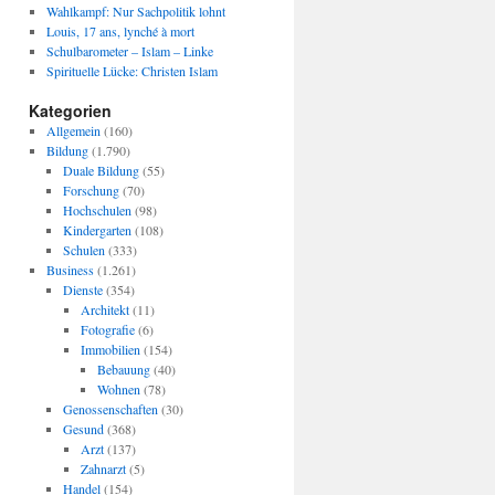
Wahlkampf: Nur Sachpolitik lohnt
Louis, 17 ans, lynché à mort
Schulbarometer – Islam – Linke
Spirituelle Lücke: Christen Islam
Kategorien
Allgemein
(160)
Bildung
(1.790)
Duale Bildung
(55)
Forschung
(70)
Hochschulen
(98)
Kindergarten
(108)
Schulen
(333)
Business
(1.261)
Dienste
(354)
Architekt
(11)
Fotografie
(6)
Immobilien
(154)
Bebauung
(40)
Wohnen
(78)
Genossenschaften
(30)
Gesund
(368)
Arzt
(137)
Zahnarzt
(5)
Handel
(154)