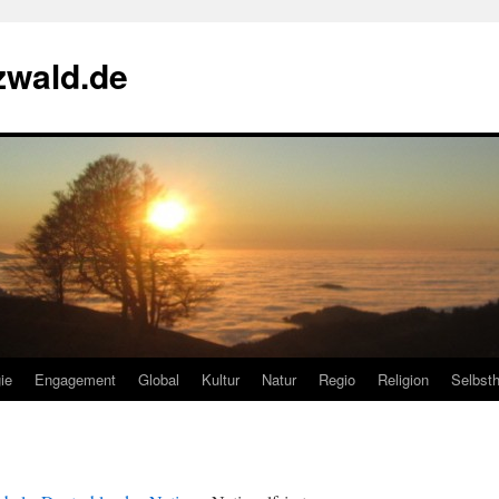
zwald.de
ie
Engagement
Global
Kultur
Natur
Regio
Religion
Selbsth