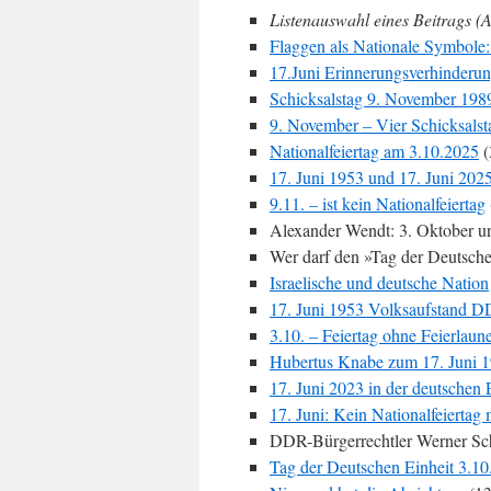
Listenauswahl eines Beitrags (A
Flaggen als Nationale Symbole:
17.Juni Erinnerungsverhinderu
Schicksalstag 9. November 198
9. November – Vier Schicksalst
Nationalfeiertag am 3.10.2025
(
17. Juni 1953 und 17. Juni 202
9.11. – ist kein Nationalfeiertag
Alexander Wendt: 3. Oktober u
Wer darf den »Tag der Deutsche
Israelische und deutsche Nation
17. Juni 1953 Volksaufstand 
3.10. – Feiertag ohne Feierlaun
Hubertus Knabe zum 17. Juni 
17. Juni 2023 in der deutschen 
1
7. Juni: Kein Nationalfeiertag
DDR-Bürgerrechtler Werner Sch
Tag der Deutschen Einheit 3.10