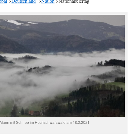
obal
>
Deutschland
>
Nation
>Nationalfeiertag
e Mann mit Schnee im Hochschwarzwald am 18.2.2021