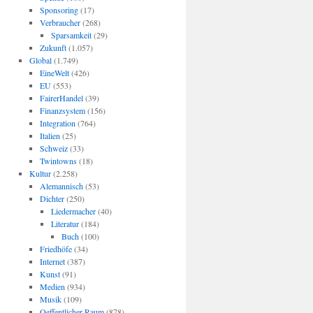
Sponsoring
(17)
Verbraucher
(268)
Sparsamkeit
(29)
Zukunft
(1.057)
Global
(1.749)
EineWelt
(426)
EU
(553)
FairerHandel
(39)
Finanzsystem
(156)
Integration
(764)
Italien
(25)
Schweiz
(33)
Twintowns
(18)
Kultur
(2.258)
Alemannisch
(53)
Dichter
(250)
Liedermacher
(40)
Literatur
(184)
Buch
(100)
Friedhöfe
(34)
Internet
(387)
Kunst
(91)
Medien
(934)
Musik
(109)
Oeffentlicher Raum
(878)