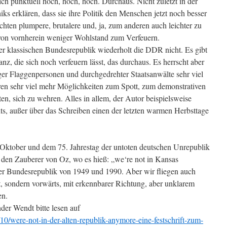
ch punktuell hoch, hoch, hoch. Durchaus. Nicht zuletzt in der
s erklären, dass sie ihre Politik den Menschen jetzt noch besser
hten plumpere, brutalere und, ja, zum anderen auch leichter zu
von vornherein weniger Wohlstand zum Verfeuern.
r klassischen Bundesrepublik wiederholt die DDR nicht. Es gibt
anz, die sich noch verfeuern lässt, das durchaus. Es herrscht aber
iger Flaggenpersonen und durchgedrehter Staatsanwälte sehr viel
ren sehr viel mehr Möglichkeiten zum Spott, zum demonstrativen
n, sich zu wehren. Alles in allem, der Autor beispielsweise
chts, außer über das Schreiben einen der letzten warmen Herbsttage
 Oktober und dem 75. Jahrestag der untoten deutschen Unrepublik
n den Zauberer von Oz, wo es hieß: „we‘re not in Kansas
der Bundesrepublik von 1949 und 1990. Aber wir fliegen auch
t, sondern vorwärts, mit erkennbarer Richtung, aber unklarem
en.
er Wendt bitte lesen auf
/were-not-in-der-alten-republik-anymore-eine-festschrift-zum-