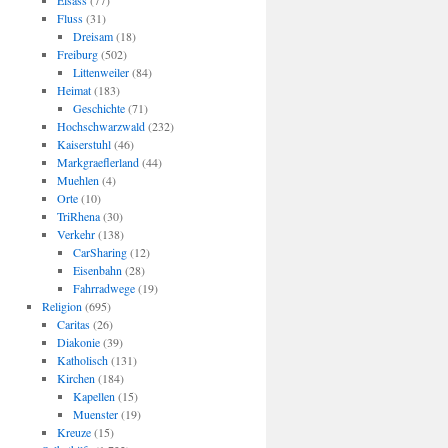
Elsass
(77)
Fluss
(31)
Dreisam
(18)
Freiburg
(502)
Littenweiler
(84)
Heimat
(183)
Geschichte
(71)
Hochschwarzwald
(232)
Kaiserstuhl
(46)
Markgraeflerland
(44)
Muehlen
(4)
Orte
(10)
TriRhena
(30)
Verkehr
(138)
CarSharing
(12)
Eisenbahn
(28)
Fahrradwege
(19)
Religion
(695)
Caritas
(26)
Diakonie
(39)
Katholisch
(131)
Kirchen
(184)
Kapellen
(15)
Muenster
(19)
Kreuze
(15)