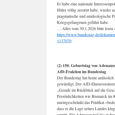
Er habe eine nationale Interessenpol
Hitler völlig zerstört habe, wiede
pragmatische und unideologische Pol
Kriegsgefangenen geführt habe.
… Alles vom 30.1.2026 bitte lesen 
https://www.bundestag.de/dokument
1137070
(2) 150. Geburtstag von Adenau
AfD-Fraktion im Bundestag
Der Bundestag hat heute anlässlic
gewürdigt. Der AfD-Ehrenvorsitzend
„Gerade im Rückblick auf die Gesch
Persönlichkeiten wie Bismarck im 
uneingeschränkt das Prädikat »bede
dass er die Lage seines Landes klug 
vertritt. Für Adenauer traf das in 