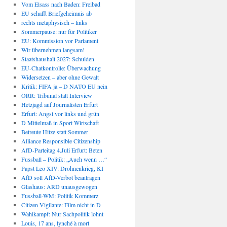
Vom Elsass nach Baden: Freibad
EU schafft Briefgeheimnis ab
rechts metaphysisch – links
Sommerpause: nur für Politiker
EU: Kommission vor Parlament
Wir übernehmen langsam!
Staatshaushalt 2027: Schulden
EU-Chatkontrolle: Überwachung
Widersetzen – aber ohne Gewalt
Kritik: FIFA ja – D NATO EU nein
ÖRR: Tribunal statt Interview
Hetzjagd auf Journalisten Erfurt
Erfurt: Angst vor links und grün
D Mittelmaß in Sport Wirtschaft
Betreute Hitze statt Sommer
Alliance Responsible Citizenship
AfD-Parteitag 4.Juli Erfurt: Beten
Fussball – Politik: „Auch wenn …“
Papst Leo XIV: Drohnenkrieg, KI
AfD soll AfD-Verbot beantragen
Glashaus: ARD unausgewogen
Fussball-WM: Politik Kommerz
Citizen Vigilante: Film nicht in D
Wahlkampf: Nur Sachpolitik lohnt
Louis, 17 ans, lynché à mort