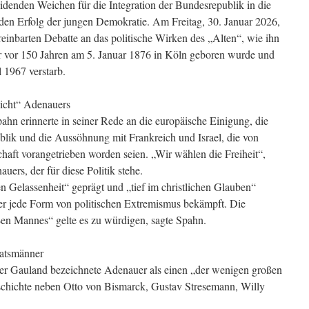
idenden Weichen für die Integration der Bundesrepublik in die
den Erfolg der jungen Demokratie. Am Freitag, 30. Januar 2026,
reinbarten Debatte an das politische Wirken des „Alten“, wie ihn
r vor 150 Jahren am 5. Januar 1876 in Köln geboren wurde und
 1967 verstarb.
icht“ Adenauers
ahn erinnerte in seiner Rede an die europäische Einigung, die
ik und die Aussöhnung mit Frankreich und Israel, die von
aft vorangetrieben worden seien. „Wir wählen die Freiheit“,
ers, der für diese Politik stehe.
n Gelassenheit“ geprägt und „tief im christlichen Glauben“
er jede Form von politischen Extremismus bekämpft. Die
en Mannes“ gelte es zu würdigen, sagte Spahn.
aatsmänner
r Gauland bezeichnete Adenauer als einen „der wenigen großen
schichte neben Otto von Bismarck, Gustav Stresemann, Willy