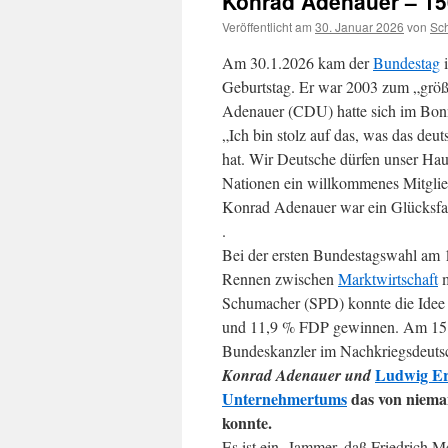
Konrad Adenauer – 15
Veröffentlicht am
30. Januar 2026
von
Sc
Am 30.1.2026 kam der
Bundestag
i
Geburtstag. Er war 2003 zum „größt
Adenauer (CDU) hatte sich im Bonn
„Ich bin stolz auf das, was das deut
hat. Wir Deutsche dürfen unser Hau
Nationen ein willkommenes Mitgli
Konrad Adenauer war ein Glücksfal
.
Bei der ersten Bundestagswahl am 
Rennen zwischen
Marktwirtschaft
m
Schumacher (SPD) konnte die Idee 
und 11,9 % FDP gewinnen. Am 15.
Bundeskanzler im Nachkriegsdeuts
Ludwig E
Konrad Adenauer und
Unternehmertums
das von niema
konnte.
Es ist ein Jammer, daß Friedrich Me