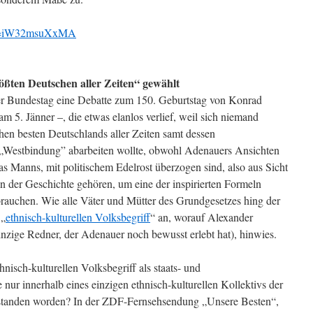
?v=iW32msuXxMA
ßten Deutschen aller Zeiten“ gewählt
e der Bundestag eine Debatte zum 150. Geburtstag von Konrad
am 5. Jänner –, die etwas elanlos verlief, weil sich niemand
hen besten Deutschlands aller Zeiten samt dessen
r „Westbindung” abarbeiten wollte, obwohl Adenauers Ansichten
s Manns, mit politischem Edelrost überzogen sind, also aus Sicht
n der Geschichte gehören, um eine der inspirierten Formeln
brauchen. Wie alle Väter und Mütter des Grundgesetzes hing der
 „
ethnisch-kulturellen Volksbegriff
“ an, worauf Alexander
inzige Redner, der Adenauer noch bewusst erlebt hat), hinwies.
nisch-kulturellen Volksbegriff als staats- und
e nur innerhalb eines einzigen ethnisch-kulturellen Kollektivs der
verstanden worden? In der ZDF-Fernsehsendung „Unsere Besten“,