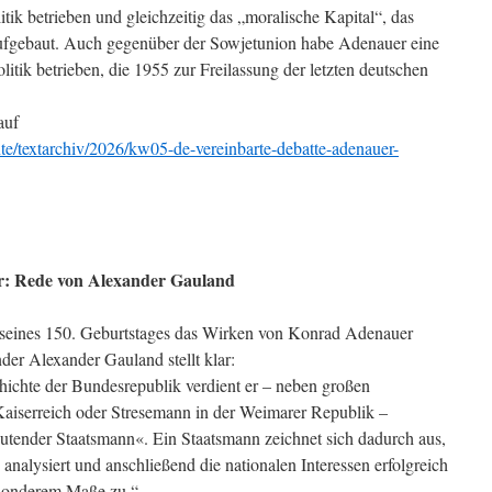
itik betrieben und gleichzeitig das „moralische Kapital“, das
r aufgebaut. Auch gegenüber der Sowjetunion habe Adenauer eine
itik betrieben, die 1955 zur Freilassung der letzten deutschen
auf
e/textarchiv/2026/kw05-de-vereinbarte-debatte-adenauer-
er: Rede von Alexander Gauland
h seines 150. Geburtstages das Wirken von Konrad Adenauer
er Alexander Gauland stellt klar:
ichte der Bundesrepublik verdient er – neben großen
Kaiserreich oder Stresemann in der Weimarer Republik –
utender Staatsmann«. Ein Staatsmann zeichnet sich dadurch aus,
analysiert und anschließend die nationalen Interessen erfolgreich
besonderem Maße zu.“