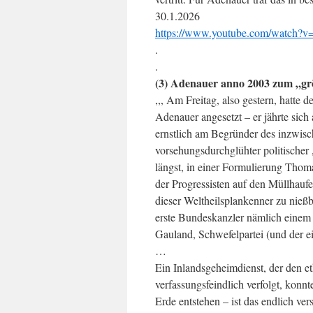
30.1.2026
https://www.youtube.com/watch
.
.
(3) Adenauer anno 2003 zum „grö
,,, Am Freitag, also gestern, hatt
Adenauer angesetzt – er jährte sich 
ernstlich am Begründer des inzwisc
vorsehungsdurchglühter politische
längst, in einer Formulierung Thoma
der Progressisten auf den Müllhaufe
dieser Weltheilsplankenner zu nieß
erste Bundeskanzler nämlich einem
Gauland, Schwefelpartei (und der e
…
Ein Inlandsgeheimdienst, der den eth
verfassungsfeindlich verfolgt, konnt
Erde entstehen – ist das endlich 