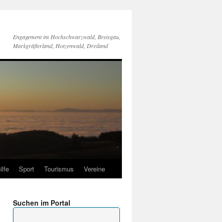
Engagement im Hochschwarzwald, Breisgau,
Markgräflerland, Hotzenwald, Dreiland
ilfe
Sport
Tourismus
Vereine
Suchen im Portal