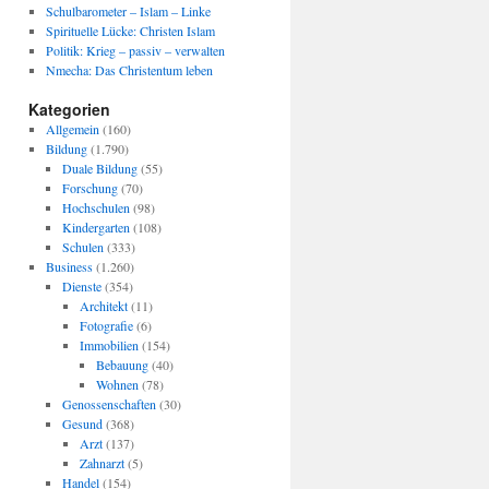
Schulbarometer – Islam – Linke
Spirituelle Lücke: Christen Islam
Politik: Krieg – passiv – verwalten
Nmecha: Das Christentum leben
Kategorien
Allgemein
(160)
Bildung
(1.790)
Duale Bildung
(55)
Forschung
(70)
Hochschulen
(98)
Kindergarten
(108)
Schulen
(333)
Business
(1.260)
Dienste
(354)
Architekt
(11)
Fotografie
(6)
Immobilien
(154)
Bebauung
(40)
Wohnen
(78)
Genossenschaften
(30)
Gesund
(368)
Arzt
(137)
Zahnarzt
(5)
Handel
(154)