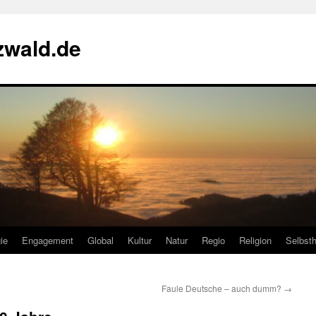
zwald.de
ie
Engagement
Global
Kultur
Natur
Regio
Religion
Selbsth
Faule Deutsche – auch dumm?
→