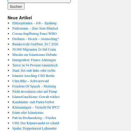
Wenn die Ergebnisse der automatischen Vervollständigung verfügbar sind, benutze die P
Neue Artikel
Eliteaspiranten – Job – Spaltung
Nullsumme – Zero Sum Mindset
Corona Impfbetrug Fauci WHO
Drohnen – Eiszeit – Atomschlag?
Bundeswehr Gelöbnis 20.7.2026
50.000 Migranten 24 Std Ceuta
Muslim zur Islamismus-Debatte
Immigration: France Allemagne
Terror zu 94 Prozent islamistisch
Staat: frei statt links oder rechts
Islamist Anschlag CSD Berlin
Ultra Bike – Schwarzwald
Freedom Of Speech – Meinung
Nicht investieren oder auf Pump
IslamoGauchisme: Gewalt wächst
Kandidatur- statt Partei-Verbot
Klimaanlagen – Verzicht für IPCC
Islam oder Islamismus
Patt im Drohnenkrieg – Frieden
UHI: Der Klimawandel ist schuld
Spahn: Doppelmoral Leihmutter