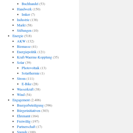
Buchhandel
(53)
Handwerk
(150)
Imker
(7)
Industrie
(138)
Markt
(58)
Stiftungen
(10)
Energie
(518)
AKW
(132)
Biomasse
(41)
Energiepolitik
(121)
Kraft-Waerme-Kopplung
(35)
Solar
(39)
Photovoltaik
(13)
Solarthermie
(1)
Strom
(111)
E-Bike
(28)
Wasserkraft
(38)
Wind
(54)
Engagement
(2.406)
Buergerbeteiligung
(396)
Bürgerinitiativen
(303)
Ehrenamt
(164)
Freiwillig
(197)
Partnerschaft
(17)
Spende
(100)