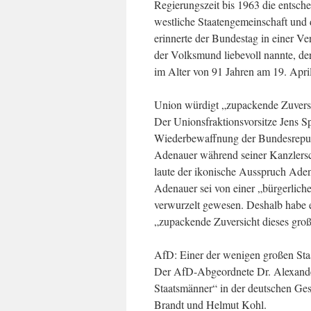
Regierungszeit bis 1963 die entsche
westliche Staatengemeinschaft und 
erinnerte der Bundestag in einer Ve
der Volksmund liebevoll nannte, de
im Alter von 91 Jahren am 19. April
Union würdigt „zupackende Zuvers
Der Unionsfraktionsvorsitze Jens Sp
Wiederbewaffnung der Bundesrepubl
Adenauer während seiner Kanzlersch
laute der ikonische Ausspruch Adenau
Adenauer sei von einer „bürgerliche
verwurzelt gewesen. Deshalb habe 
„zupackende Zuversicht dieses groß
AfD: Einer der wenigen großen St
Der AfD-Abgeordnete Dr. Alexande
Staatsmänner“ in der deutschen Ge
Brandt und Helmut Kohl.