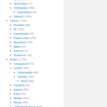
Sponsoring
(17)
Verbraucher
(268)
Sparsamkeit
(29)
Zukunft
(1.056)
Global
(1.748)
EineWelt
(426)
EU
(553)
FairerHandel
(39)
Finanzsystem
(156)
Integration
(764)
Italien
(25)
Schweiz
(33)
Twintowns
(18)
Kultur
(2.256)
Alemannisch
(53)
Dichter
(250)
Liedermacher
(40)
Literatur
(184)
Buch
(100)
Friedhöfe
(34)
Internet
(387)
Kunst
(91)
Medien
(934)
Musik
(109)
Oeffentlicher Raum
(876)