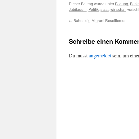
Dieser Beitrag wurde unter
Bildung
,
Busi
Jubilaeum
,
Politik
,
staat
,
wirtschaft
verschl
←
Bahnsteig Migrant Resettlement
Schreibe einen Kommen
Du musst
angemeldet
sein, um ein