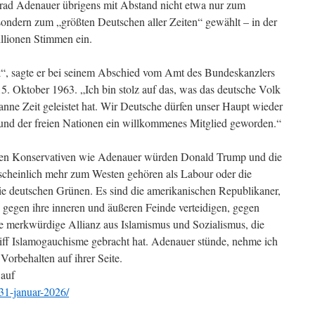
rad Adenauer übrigens mit Abstand nicht etwa nur zum
 sondern zum „größten Deutschen aller Zeiten“ gewählt – in der
llionen Stimmen ein.
lk“, sagte er bei seinem Abschied vom Amt des Bundeskanzlers
. Oktober 1963. „Ich bin stolz auf das, was das deutsche Volk
anne Zeit geleistet hat. Wir Deutsche dürfen unser Haupt wieder
Bund der freien Nationen ein willkommenes Mitglied geworden.“
ischen Konservativen wie Adenauer würden Donald Trump und die
cheinlich mehr zum Westen gehören als Labour oder die
e deutschen Grünen. Es sind die amerikanischen Republikaner,
on gegen ihre inneren und äußeren Feinde verteidigen, gegen
 merkwürdige Allianz aus Islamismus und Sozialismus, die
iff Islamogauchisme gebracht hat. Adenauer stünde, nehme ich
Vorbehalten auf ihrer Seite.
 auf
31-januar-2026/