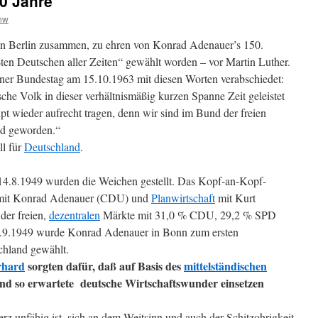
0 Jahre
hw
n Berlin zusammen, zu ehren von Konrad Adenauer’s 150.
en Deutschen aller Zeiten“ gewählt worden – vor Martin Luther.
er Bundestag am 15.10.1963 mit diesen Worten verabschiedet:
sche Volk in dieser verhältnismäßig kurzen Spanne Zeit geleistet
pt wieder aufrecht tragen, denn wir sind im Bund der freien
ed geworden.“
l für
Deutschland
.
14.8.1949 wurden die Weichen gestellt. Das Kopf-an-Kopf-
it Konrad Adenauer (CDU) und
Planwirtschaft
mit Kurt
der freien,
dezentralen
Märkte mit 31,0 % CDU, 29,2 % SPD
9.1949 wurde Konrad Adenauer in Bonn zum ersten
chland gewählt.
rhard
sorgten dafür, daß auf Basis des
mittelständischen
nd so erwartete deutsche Wirtschaftswunder einsetzen
rz unfähig ist, sich an dem Weitsinn und auch der Schitzohrigkeit