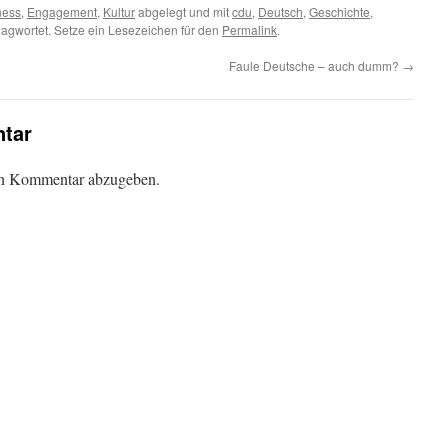
ness
,
Engagement
,
Kultur
abgelegt und mit
cdu
,
Deutsch
,
Geschichte
,
agwortet. Setze ein Lesezeichen für den
Permalink
.
Faule Deutsche – auch dumm?
→
tar
en Kommentar abzugeben.