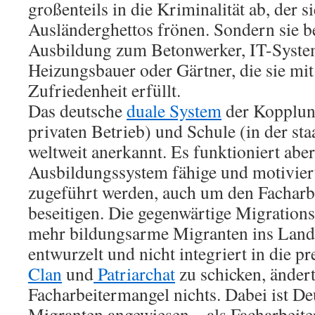
großenteils in die Kriminalität ab, der s
Ausländerghettos frönen. Sondern sie b
Ausbildung zum Betonwerker, IT-Systeme
Heizungsbauer oder Gärtner, die sie mit
Zufriedenheit erfüllt.
Das deutsche
duale System
der Kopplun
privaten Betrieb) und Schule (in der staa
weltweit anerkannt. Es funktioniert abe
Ausbildungssystem fähige und motivie
zugeführt werden, auch um den Facharb
beseitigen. Die gegenwärtige Migrations
mehr bildungsarme Migranten ins Land 
entwurzelt und nicht integriert in die p
Clan
und
Patriarchat
zu schicken, änder
Facharbeitermangel nichts. Dabei ist D
Migranten angewiesen – als Facharbeiter,