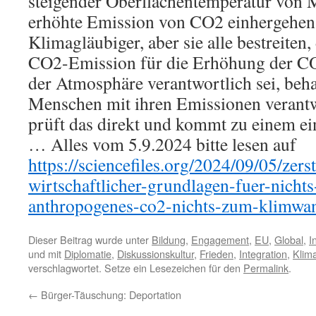
steigender Oberflächentemperatur von 
erhöhte Emission von CO2 einhergehen. 
Klimagläubiger, aber sie alle bestreiten,
CO2-Emission für die Erhöhung der CO
der Atmosphäre verantwortlich sei, beha
Menschen mit ihren Emissionen verantw
prüft das direkt und kommt zu einem e
… Alles vom 5.9.2024 bitte lesen auf
https://sciencefiles.org/2024/09/05/zer
wirtschaftlicher-grundlagen-fuer-nichts
anthropogenes-co2-nichts-zum-klimwand
Dieser Beitrag wurde unter
Bildung
,
Engagement
,
EU
,
Global
,
I
und mit
Diplomatie
,
Diskussionskultur
,
Frieden
,
Integration
,
Klim
verschlagwortet. Setze ein Lesezeichen für den
Permalink
.
←
Bürger-Täuschung: Deportation