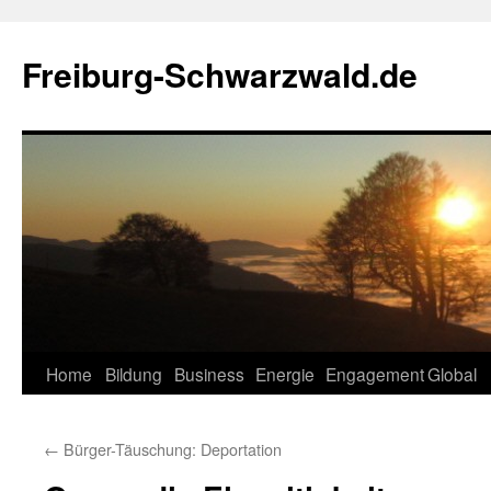
Zum
Inhalt
Freiburg-Schwarzwald.de
springen
Home
Bildung
Business
Energie
Engagement
Global
←
Bürger-Täuschung: Deportation