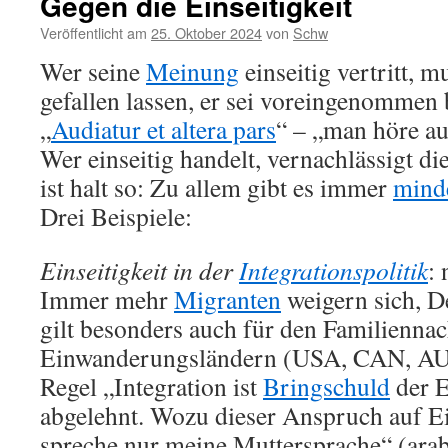
Gegen die Einseitigkeit
Veröffentlicht am
25. Oktober 2024
von
Schw
Wer seine
Meinung
einseitig vertritt, 
gefallen lassen, er sei voreingenommen 
„
Audiatur et altera pars
“ – „man höre au
Wer einseitig handelt, vernachlässigt di
ist halt so: Zu allem gibt es immer
minde
Drei Beispiele:
Einseitigkeit in der
Integrationspolitik
: 
Immer mehr
Migranten
weigern sich, D
gilt besonders auch für den Familiennac
Einwanderungsländern (USA, CAN, AU
Regel „Integration ist
Bringschuld
der E
abgelehnt. Wozu dieser Anspruch auf Ei
spreche nur meine Muttersprache“ (arab