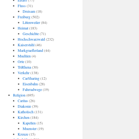
Elsass
(77)
Fluss
(31)
Dreisam
(18)
Freiburg
(502)
Littenweiler
(84)
Heimat
(183)
Geschichte
(71)
Hochschwarzwald
(232)
Kaiserstuhl
(46)
Markgraeflerland
(44)
Muehlen
(4)
Orte
(10)
TriRhena
(30)
Verkehr
(138)
CarSharing
(12)
Eisenbahn
(28)
Fahrradwege
(19)
Religion
(695)
Caritas
(26)
Diakonie
(39)
Katholisch
(131)
Kirchen
(184)
Kapellen
(15)
Muenster
(19)
Kreuze
(15)