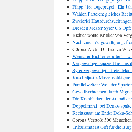
Filipp (16) totgeprügelt: Ein 
Wahlen Parteien: gleiches Rech
Zweierlei Hausdurchsuchungen
Dresden Messer Syrer US-Opfe
Richter wollte Kritiker von Verg
Nach einer Vergewaltigung: fre
C0rona-Ärztin Dr. Bianca Witzs
Weimarer Richter verurteilt – 
Vergewaltiger spaziert frei aus
Syrer vergewaltigt – freier Man
Kuscheljustiz Massenschlägerei
Parallelwelten: Welt der Spazie
Gewaltverbrechen durch Migrant
Die Krankheiten der Attentäte
Doppelmoral bei Demos spalte
Rechtsstaat am Ende: Doku-Sch
Corona-Verstoß: 500 Menschen 
Tribalismus ist Gift für die Bürg