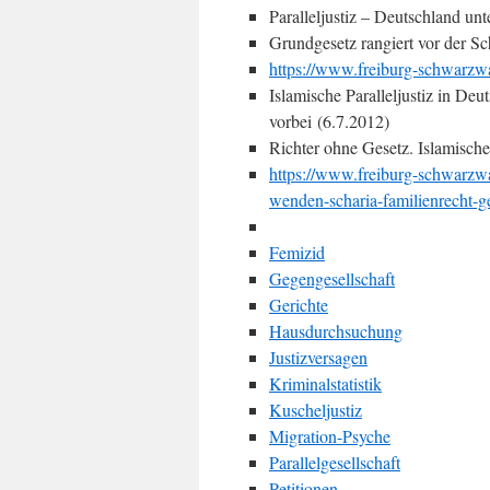
Paralleljustiz – Deutschland un
Grundgesetz rangiert vor der Sc
https://www.freiburg-schwarzwa
Islamische Paralleljustiz in D
vorbei (6.7.2012)
Richter ohne Gesetz. Islamische 
https://www.freiburg-schwarzwal
wenden-scharia-familienrecht-g
Femizid
Gegengesellschaft
Gerichte
Hausdurchsuchung
Justizversagen
Kriminalstatistik
Kuscheljustiz
Migration-Psyche
Parallelgesellschaft
Petitionen