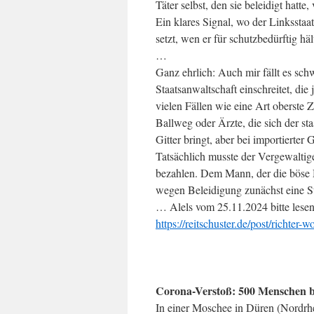
Täter selbst, den sie beleidigt hatte
Ein klares Signal, wo der Linksstaat,
setzt, wen er für schutzbedürftig hä
…
Ganz ehrlich: Auch mir fällt es sch
Staatsanwaltschaft einschreitet, die
vielen Fällen wie eine Art oberste 
Ballweg oder Ärzte, die sich der sta
Gitter bringt, aber bei importierte
Tatsächlich musste der Vergewaltig
bezahlen. Dem Mann, der die böse M
wegen Beleidigung zunächst eine S
… Alels vom 25.11.2024 bitte lesen
https://reitschuster.de/post/richter-w
Corona-Verstoß: 500 Menschen b
In einer Moschee in Düren (Nordrh