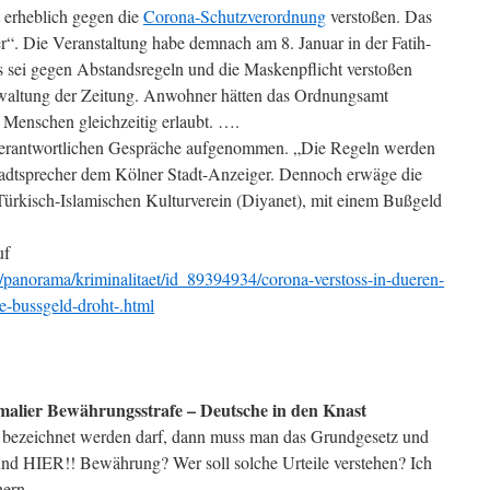
 erheblich gegen die
Corona-Schutzverordnung
verstoßen. Das
er“. Die Veranstaltung habe demnach am 8. Januar in der Fatih-
 sei gegen Abstandsregeln und die Maskenpflicht verstoßen
erwaltung der Zeitung. Anwohner hätten das Ordnungsamt
 Menschen gleichzeitig erlaubt. ….
erantwortlichen Gespräche aufgenommen. „Die Regeln werden
 Stadtsprecher dem Kölner Stadt-Anzeiger. Dennoch erwäge die
Türkisch-Islamischen Kulturverein (Diyanet), mit einem Bußgeld
uf
n/panorama/kriminalitaet/id_89394934/corona-verstoss-in-dueren-
-bussgeld-droht-.html
omalier Bewährungsstrafe – Deutsche in den Knast
 bezeichnet werden darf, dann muss man das Grundgesetz und
d HIER!! Bewährung? Wer soll solche Urteile verstehen? Ich
hern.