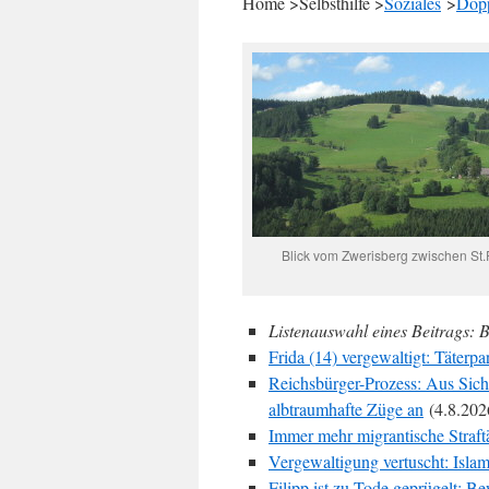
Home >Selbsthilfe >
Soziales
>
Dop
Blick vom Zwerisberg zwischen St
Listenauswahl eines Beitrags: B
Frida (14) vergewaltigt: Täterpa
Reichsbürger-Prozess: Aus Sich
albtraumhafte Züge an
(4.8.202
Immer mehr migrantische Straft
Vergewaltigung vertuscht: Isla
Filipp ist zu Tode geprügelt: B