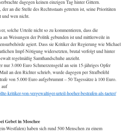
, verbrachte dagegen keinen einzigen Tag hinter Gittern.
 der an die Stelle des Rechtsstaats getreten ist, seine Prioritäten
lt und wen nicht.
wer, solche Urteile nicht so zu kommentieren, dass die
 ja an Weisungen der Politik gebunden ist und mittlerweile in
Zensurbehörde agiert. Dass sie Kritiker der Regierung wie Michael
atlichen Impf-Nötigung widersetzten, brutal verfolgt und hinter
r Gewalt regelmäßig Samthandschuhe anzieht.
er nur 3.000 Euro Schmerzensgeld an sein 15-jähriges Opfer
ail an den Richter schrieb, wurde dagegen per Strafbefehl
trafe von 5.000 Euro aufgebrummt – 50 Tagessätze à 100 Euro.
 auf
ollte-kritiker-von-vergewaltiger-urteil-hoeher-bestrafen-als-taeter/
ei Gebet in Moschee
ein-Westfalen) haben sich rund 500 Menschen zu einem