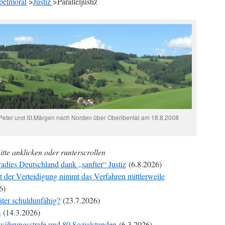
pelmoral
>
Justiz
>Paralleljustiz
.Peter und St.Märgen nach Norden über Oberibental am 18.8.2008
itte anklicken oder runterscrollen
radies Deutschland dank „sanfter“ Justiz
(6.8.2026)
t der Verteidigung nimmt das Verfahren mittlerweile
6)
äter schuldunfähig?
(23.7.2026)
m
(14.3.2026)
ewährungsstrafe und 80 Sozialstunden
(6.3.2026)