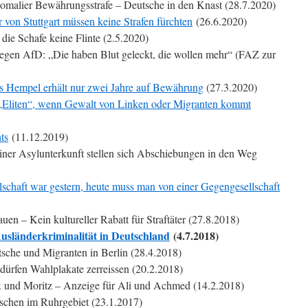
 Somalier Bewährungsstrafe – Deutsche in den Knast (28.7.2020)
r von Stuttgart müssen keine Strafen fürchten
(26.6.2020)
die Schafe keine Flinte (2.5.2020)
egen AfD: „Die haben Blut geleckt, die wollen mehr“ (FAZ zur
s Hempel erhält nur zwei Jahre auf Bewährung
(27.3.2020)
„Eliten“, wenn Gewalt von Linken oder Migranten kommt
ts
(11.12.2019)
iner Asylunterkunft stellen sich Abschiebungen in den Weg
llschaft war gestern, heute muss man von einer Gegengesellschaft
auen – Kein kultureller Rabatt für Straftäter (27.8.2018)
usländerkriminalität in Deutschland
(4.7.2018)
sche und Migranten in Berlin (28.4.2018)
dürfen Wahlplakate zerreissen (20.2.2018)
x und Moritz – Anzeige für Ali und Achmed (14.2.2018)
rschen im Ruhrgebiet (23.1.2017)