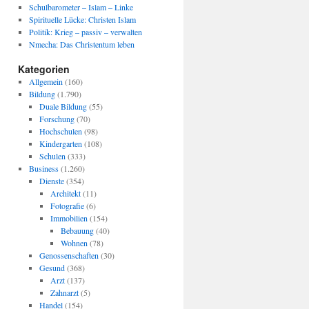
Schulbarometer – Islam – Linke
Spirituelle Lücke: Christen Islam
Politik: Krieg – passiv – verwalten
Nmecha: Das Christentum leben
Kategorien
Allgemein
(160)
Bildung
(1.790)
Duale Bildung
(55)
Forschung
(70)
Hochschulen
(98)
Kindergarten
(108)
Schulen
(333)
Business
(1.260)
Dienste
(354)
Architekt
(11)
Fotografie
(6)
Immobilien
(154)
Bebauung
(40)
Wohnen
(78)
Genossenschaften
(30)
Gesund
(368)
Arzt
(137)
Zahnarzt
(5)
Handel
(154)