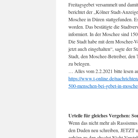
Freitagsgebet versammelt und damit
berichtet der „Kölner Stadt-Anzeig
Moschee in Düren stattgefunden. Es
worden. Das bestätigte die Stadtv
informiert. In der Moschee sind 150
Die Stadt habe mit dem Moschee-V
jetzt auch eingehalten“, sagte der
Stadt, den Moschee-Betreiber, den 
zu belegen.
… Alles vom 2.2.2021 bitte lesen a
https://www.t-online.de/nachrichte
500-menschen-bei-gebet-in-moschee
Urteile für gleiches Vergehen: S
Wenn das nicht mehr als Rassismus
den Duden neu schreiben, JETZT un
gehöre zu den absolut Nicht-Verste