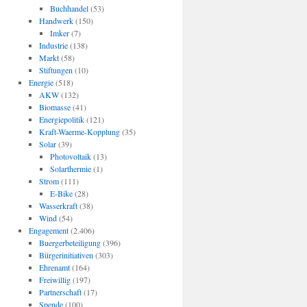
Buchhandel
(53)
Handwerk
(150)
Imker
(7)
Industrie
(138)
Markt
(58)
Stiftungen
(10)
Energie
(518)
AKW
(132)
Biomasse
(41)
Energiepolitik
(121)
Kraft-Waerme-Kopplung
(35)
Solar
(39)
Photovoltaik
(13)
Solarthermie
(1)
Strom
(111)
E-Bike
(28)
Wasserkraft
(38)
Wind
(54)
Engagement
(2.406)
Buergerbeteiligung
(396)
Bürgerinitiativen
(303)
Ehrenamt
(164)
Freiwillig
(197)
Partnerschaft
(17)
Spende
(100)