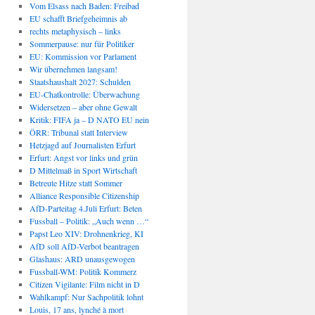
Vom Elsass nach Baden: Freibad
EU schafft Briefgeheimnis ab
rechts metaphysisch – links
Sommerpause: nur für Politiker
EU: Kommission vor Parlament
Wir übernehmen langsam!
Staatshaushalt 2027: Schulden
EU-Chatkontrolle: Überwachung
Widersetzen – aber ohne Gewalt
Kritik: FIFA ja – D NATO EU nein
ÖRR: Tribunal statt Interview
Hetzjagd auf Journalisten Erfurt
Erfurt: Angst vor links und grün
D Mittelmaß in Sport Wirtschaft
Betreute Hitze statt Sommer
Alliance Responsible Citizenship
AfD-Parteitag 4.Juli Erfurt: Beten
Fussball – Politik: „Auch wenn …“
Papst Leo XIV: Drohnenkrieg, KI
AfD soll AfD-Verbot beantragen
Glashaus: ARD unausgewogen
Fussball-WM: Politik Kommerz
Citizen Vigilante: Film nicht in D
Wahlkampf: Nur Sachpolitik lohnt
Louis, 17 ans, lynché à mort