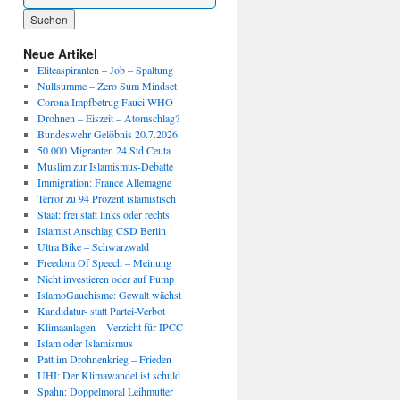
Wenn die Ergebnisse der automatischen Vervollständigung verfügbar sind, benutze die P
Neue Artikel
Eliteaspiranten – Job – Spaltung
Nullsumme – Zero Sum Mindset
Corona Impfbetrug Fauci WHO
Drohnen – Eiszeit – Atomschlag?
Bundeswehr Gelöbnis 20.7.2026
50.000 Migranten 24 Std Ceuta
Muslim zur Islamismus-Debatte
Immigration: France Allemagne
Terror zu 94 Prozent islamistisch
Staat: frei statt links oder rechts
Islamist Anschlag CSD Berlin
Ultra Bike – Schwarzwald
Freedom Of Speech – Meinung
Nicht investieren oder auf Pump
IslamoGauchisme: Gewalt wächst
Kandidatur- statt Partei-Verbot
Klimaanlagen – Verzicht für IPCC
Islam oder Islamismus
Patt im Drohnenkrieg – Frieden
UHI: Der Klimawandel ist schuld
Spahn: Doppelmoral Leihmutter