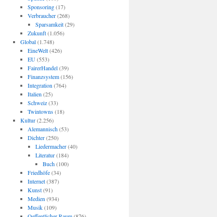
Sponsoring
(17)
Verbraucher
(268)
Sparsamkeit
(29)
Zukunft
(1.056)
Global
(1.748)
EineWelt
(426)
EU
(553)
FairerHandel
(39)
Finanzsystem
(156)
Integration
(764)
Italien
(25)
Schweiz
(33)
Twintowns
(18)
Kultur
(2.256)
Alemannisch
(53)
Dichter
(250)
Liedermacher
(40)
Literatur
(184)
Buch
(100)
Friedhöfe
(34)
Internet
(387)
Kunst
(91)
Medien
(934)
Musik
(109)
Oeffentlicher Raum
(876)