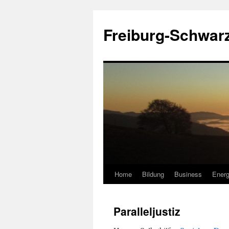
Zum
Inhalt
Freiburg-Schwar
springen
Home
Bildung
Business
Energ
Paralleljustiz