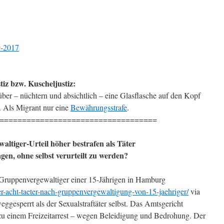
9-2017
tiz bzw. Kuscheljustiz:
er – nüchtern und absichtlich – eine Glasflasche auf den Kopf
fe. Als Migrant nur eine
Bewährungsstrafe
.
===================================
waltiger-Urteil höher bestrafen als Täter
gen, ohne selbst verurteilt zu werden?
r Gruppenvergewaltiger einer 15-Jährigen in Hamburg
fuer-acht-taeter-nach-gruppenvergewaltigung-von-15-jaehriger/
via
eggesperrt als der Sexualstraftäter selbst. Das Amtsgericht
zu einem Freizeitarrest – wegen Beleidigung und Bedrohung. Der