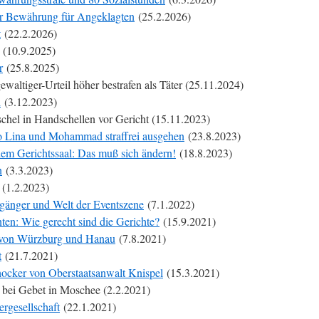
Jahr Bewährung für Angeklagten
(25.2.2026)
t
(22.2.2026)
(10.9.2025)
r
(25.8.2025)
ewaltiger-Urteil höher bestrafen als Täter (25.11.2024)
i
(3.12.2023)
chel in Handschellen vor Gericht (15.11.2023)
wo Lina und Mohammad straffrei ausgehen
(23.8.2023)
 dem Gerichtssaal: Das muß sich ändern!
(18.8.2023)
n
(3.3.2023)
(1.2.2023)
rgänger und Welt der Eventszene
(7.1.2022)
en: Wie gerecht sind die Gerichte?
(15.9.2021)
r von Würzburg und Hanau
(7.8.2021)
t
(21.7.2021)
ocker von Oberstaatsanwalt Knispel
(15.3.2021)
bei Gebet in Moschee (2.2.2021)
ergesellschaft
(22.1.2021)