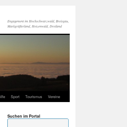
Engagement im Hochschwarzwald, Breisgau,
Markgräflerland, Hotzenwald, Dreiland
ilfe
Sport
Tourismus
Vereine
Suchen im Portal