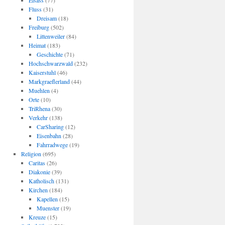
Elsass
(77)
Fluss
(31)
Dreisam
(18)
Freiburg
(502)
Littenweiler
(84)
Heimat
(183)
Geschichte
(71)
Hochschwarzwald
(232)
Kaiserstuhl
(46)
Markgraeflerland
(44)
Muehlen
(4)
Orte
(10)
TriRhena
(30)
Verkehr
(138)
CarSharing
(12)
Eisenbahn
(28)
Fahrradwege
(19)
Religion
(695)
Caritas
(26)
Diakonie
(39)
Katholisch
(131)
Kirchen
(184)
Kapellen
(15)
Muenster
(19)
Kreuze
(15)