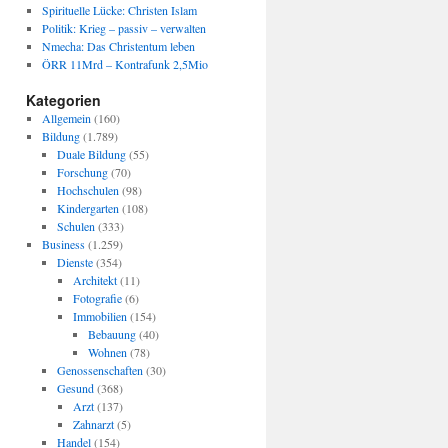
Spirituelle Lücke: Christen Islam
Politik: Krieg – passiv – verwalten
Nmecha: Das Christentum leben
ÖRR 11Mrd – Kontrafunk 2,5Mio
Kategorien
Allgemein
(160)
Bildung
(1.789)
Duale Bildung
(55)
Forschung
(70)
Hochschulen
(98)
Kindergarten
(108)
Schulen
(333)
Business
(1.259)
Dienste
(354)
Architekt
(11)
Fotografie
(6)
Immobilien
(154)
Bebauung
(40)
Wohnen
(78)
Genossenschaften
(30)
Gesund
(368)
Arzt
(137)
Zahnarzt
(5)
Handel
(154)