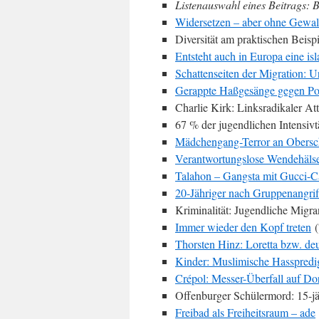
Listenauswahl eines Beitrags: B
Widersetzen – aber ohne Gewal
Diversität am praktischen Beisp
Entsteht auch in Europa eine i
Schattenseiten der Migration: U
Gerappte Haßgesänge gegen Pol
Charlie Kirk: Linksradikaler At
67 % der jugendlichen Intensiv
Mädchengang-Terror an Obersc
Verantwortungslose Wendehäls
Talahon – Gangsta mit Gucci-C
20-Jähriger nach Gruppenangrif
Kriminalität: Jugendliche Migra
Immer wieder den Kopf treten
(
Thorsten Hinz: Loretta bzw. deu
Kinder: Muslimische Hasspredi
Crépol: Messer-Überfall auf Dor
Offenburger Schülermord: 15-j
Freibad als Freiheitsraum – ade