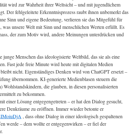
ität wird zur Wahrheit ihrer Weltsicht – und mit jugendlichem
igt. Der fehlgeleitete Erkenntnisprozess raubt ihnen unbemerkt das
hne Sinn und eigene Bedeutung, verlieren sie das Mitgefühl für
, was unsere Welt mit Sinn und menschlichen Werten erfüllt. Es
bsthass, der zum Motiv wird, andere Meinungen unterdrücken und
le junge Menschen das ideologisierte Weltbild, das sie als eine
llen. Fast jede freie Minute wird heute mit digitalen Medien
bleibt nicht. Eigenständiges Denken wird von ChatGPT ersetzt –
üfung übernommen. KI-generierte Medienblasen steuern die
n) Wohlstandskindern, die glauben, in diesen personalisierten
vermittelt zu bekommen.
 mit einer Lösung entgegengetreten – er hat den Dialog gesucht,
re Denkräume zu eröffnen. Immer wieder betonte er
lSIMoiuDjA
, dass ohne Dialog in einer ideologisch gespaltenen
en werde – dem wollte er entgegenwirken – er fiel der
r.