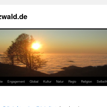
zwald.de
ie
Engagement
Global
Kultur
Natur
Regio
Religion
Selbsth