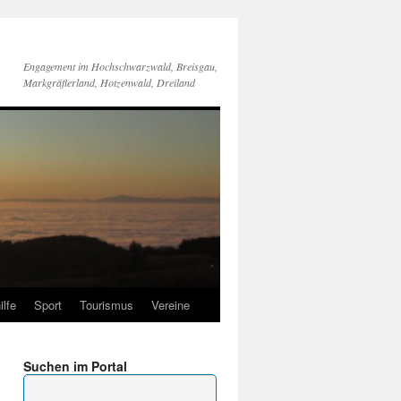
Engagement im Hochschwarzwald, Breisgau,
Markgräflerland, Hotzenwald, Dreiland
ilfe
Sport
Tourismus
Vereine
Suchen im Portal