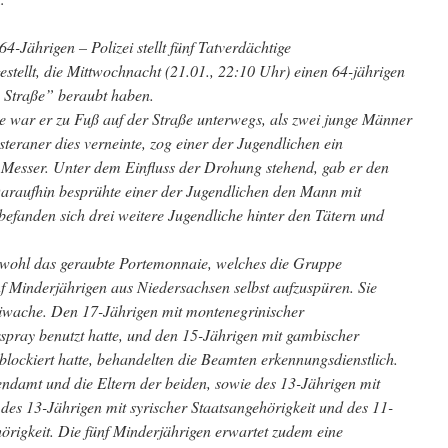
Jährigen – Polizei stellt fünf Tatverdächtige
gestellt, die Mittwochnacht (21.01., 22:10 Uhr) einen 64-jährigen
 Straße” beraubt haben.
e war er zu Fuß auf der Straße unterwegs, als zwei junge Männer
teraner dies verneinte, zog einer der Jugendlichen ein
n Messer. Unter dem Einfluss der Drohung stehend, gab er den
raufhin besprühte einer der Jugendlichen den Mann mit
efanden sich drei weitere Jugendliche hinter den Tätern und
sowohl das geraubte Portemonnaie, welches die Gruppe
nf Minderjährigen aus Niedersachsen selbst aufzuspüren. Sie
eiwache. Den 17-Jährigen mit montenegrinischer
rspray benutzt hatte, und den 15-Jährigen mit gambischer
 blockiert hatte, behandelten die Beamten erkennungsdienstlich.
ndamt und die Eltern der beiden, sowie des 13-Jährigen mit
 des 13-Jährigen mit syrischer Staatsangehörigkeit und des 11-
hörigkeit. Die fünf Minderjährigen erwartet zudem eine