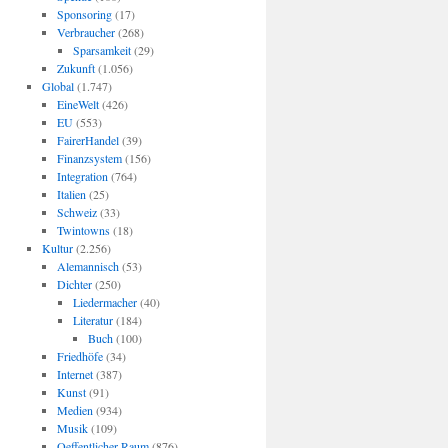
Sponsoring
(17)
Verbraucher
(268)
Sparsamkeit
(29)
Zukunft
(1.056)
Global
(1.747)
EineWelt
(426)
EU
(553)
FairerHandel
(39)
Finanzsystem
(156)
Integration
(764)
Italien
(25)
Schweiz
(33)
Twintowns
(18)
Kultur
(2.256)
Alemannisch
(53)
Dichter
(250)
Liedermacher
(40)
Literatur
(184)
Buch
(100)
Friedhöfe
(34)
Internet
(387)
Kunst
(91)
Medien
(934)
Musik
(109)
Oeffentlicher Raum
(876)