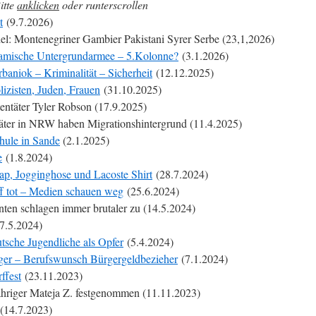
itte
anklicken
oder runterscrollen
t
(9.7.2026)
iel: Montenegriner Gambier Pakistani Syrer Serbe (23,1,2026)
slamische Untergrundarmee – 5.Kolonne?
(3.1.2026)
rbaniok – Kriminalität – Sicherheit
(12.12.2025)
izisten, Juden, Frauen
(31.10.2025)
tentäter Tyler Robson (17.9.2025)
täter in NRW haben Migrationshintergrund (11.4.2025)
hule in Sande
(2.1.2025)
e
(1.8.2024)
ap, Jogginghose und Lacoste Shirt
(28.7.2024)
f tot – Medien schauen weg
(25.6.2024)
nten schlagen immer brutaler zu (14.5.2024)
7.5.2024)
tsche Jugendliche als Opfer
(5.4.2024)
ger – Berufswunsch Bürgergeldbezieher
(7.1.2024)
ffest
(23.11.2023)
ähriger Mateja Z. festgenommen (11.11.2023)
(14.7.2023)