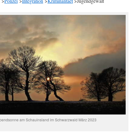
>
Polizei
>
Integration
>
Kriminalitaet
>Jugendgewalt
Abendsonne am Schauinsland im Schwarzwald März 2023