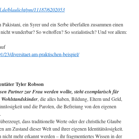
al.de/blaulicht/pm/11187/6202053
n Pakistani, ein Syrer und ein Serbe überfallen zusammen einen
t nicht wunderbar? So weltoffen? So sozialistisch? Und vor allem:
auf
/23/diversitaet-am-praktischen-beispiel/
entäter Tyler Robson
sen Partner zur Frau werden wollte, steht exemplarisch für
ge Wohlstandskinder
, die alles haben, Bildung, Eltern und Geld,
innlosigkeit und die Parolen, die Befreiung von den eigenen
.
 überzeugt, dass traditionelle Werte oder der christliche Glaube
en am Zustand dieser Welt und ihrer eigenen Identitätslosigkeit.
nicht mehr erkannt werden – ihr fragmentiertes Wissen in der