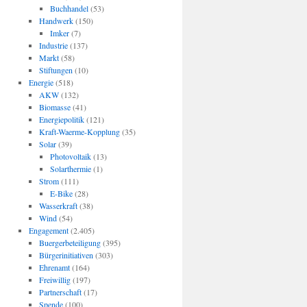
Buchhandel
(53)
Handwerk
(150)
Imker
(7)
Industrie
(137)
Markt
(58)
Stiftungen
(10)
Energie
(518)
AKW
(132)
Biomasse
(41)
Energiepolitik
(121)
Kraft-Waerme-Kopplung
(35)
Solar
(39)
Photovoltaik
(13)
Solarthermie
(1)
Strom
(111)
E-Bike
(28)
Wasserkraft
(38)
Wind
(54)
Engagement
(2.405)
Buergerbeteiligung
(395)
Bürgerinitiativen
(303)
Ehrenamt
(164)
Freiwillig
(197)
Partnerschaft
(17)
Spende
(100)