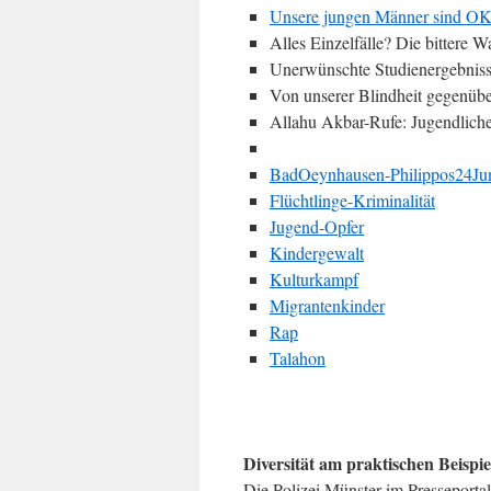
Unsere jungen Männer sind O
Alles Einzelfälle? Die bittere W
Unerwünschte Studienergebnisse
Von unserer Blindheit gegenübe
Allahu Akbar-Rufe: Jugendlich
BadOeynhausen-Philippos24Ju
Flüchtlinge-Kriminalität
Jugend-Opfer
Kindergewalt
Kulturkampf
Migrantenkinder
Rap
Talahon
Diversität am praktischen Beispi
Die Polizei Münster im Presseportal