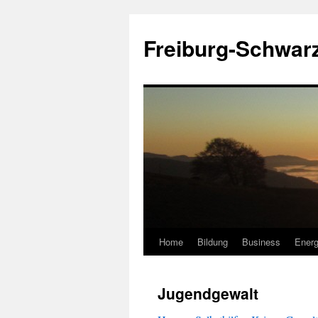
Zum
Inhalt
Freiburg-Schwar
springen
Home
Bildung
Business
Energ
Jugendgewalt