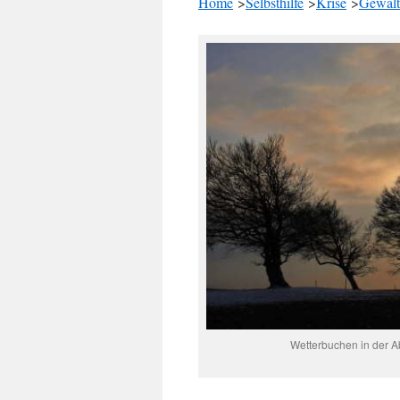
Home
>
Selbsthilfe
>
Krise
>
Gewalt
Wetterbuchen in der 