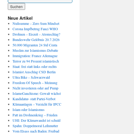
Wenn die Ergebnisse der automatischen Vervollständigung verfügbar sind, benutze die P
Neue Artikel
Nullsumme – Zero Sum Mindset
Corona Impfbetrug Fauci WHO
Drohnen – Eiszeit – Atomschlag?
Bundeswehr Gelöbnis 20.7.2026
50.000 Migranten 24 Std Ceuta
Muslim zur Islamismus-Debatte
Immigration: France Allemagne
Terror zu 94 Prozent islamistisch
Staat: frei statt links oder rechts
Islamist Anschlag CSD Berlin
Ultra Bike – Schwarzwald
Freedom Of Speech – Meinung
Nicht investieren oder auf Pump
IslamoGauchisme: Gewalt wächst
Kandidatur- statt Partei-Verbot
Klimaanlagen – Verzicht für IPCC
Islam oder Islamismus
Patt im Drohnenkrieg – Frieden
UHI: Der Klimawandel ist schuld
Spahn: Doppelmoral Leihmutter
Vom Elsass nach Baden: Freibad