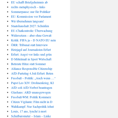
EU schafft Briefgeheimnis ab
rechts metaphysisch – links
Sommerpause: nur für Politiker
EU: Kommission vor Parlament
Wir übernehmen langsam!
Staatshaushalt 2027: Schulden
EU-Chatkontrolle: Überwachung
Widersetzen – aber ohne Gewalt
Kritik: FIFA ja – D NATO EU nein
ÖRR: Tribunal statt Interview
Hetzjagd auf Journalisten Erfurt
Erfurt: Angst vor links und grün
D Mittelmaß in Sport Wirtschaft
Betreute Hitze statt Sommer
Alliance Responsible Citizenship
AfD-Parteitag 4.Juli Erfurt: Beten
Fussball – Politik: „Auch wenn …“
Papst Leo XIV: Drohnenkrieg, KI
AfD soll AfD-Verbot beantragen
Glashaus: ARD unausgewogen
Fussball-WM: Politik Kommerz
Citizen Vigilante: Film nicht in D
Wahlkampf: Nur Sachpolitik lohnt
Louis, 17 ans, lynché à mort
Schulbarometer – Islam – Linke