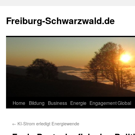
Zum
Inhalt
Freiburg-Schwarzwald.de
springen
Home
Bildung
Business
Energie
Engagement
Global
←
KI-Strom erledigt Energiewende