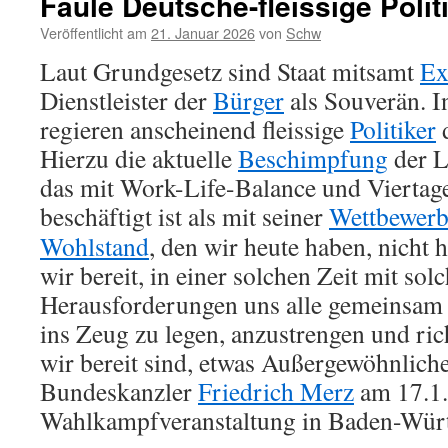
Faule Deutsche-fleissige Polit
Veröffentlicht am
21. Januar 2026
von
Schw
Laut Grundgesetz sind Staat mitsamt
Ex
Dienstleister der
Bürger
als Souverän. I
regieren anscheinend fleissige
Politiker
d
Hierzu die aktuelle
Beschimpfung
der L
das mit Work-Life-Balance und Vierta
beschäftigt ist als mit seiner
Wettbewerb
Wohlstand
, den wir heute haben, nicht
wir bereit, in einer solchen Zeit mit sol
Herausforderungen uns alle gemeinsam 
ins Zeug zu legen, anzustrengen und rich
wir bereit sind, etwas Außergewöhnliche
Bundeskanzler
Friedrich Merz
am 17.1.
Wahlkampfveranstaltung in Baden-Wür