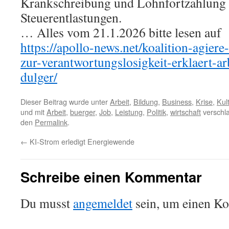
Krankschreibung und Lohnfortzahlung
Steuerentlastungen.
… Alles vom 21.1.2026 bitte lesen auf
https://apollo-news.net/koalition-agiere
zur-verantwortungslosigkeit-erklaert-ar
dulger/
Dieser Beitrag wurde unter
Arbeit
,
Bildung
,
Business
,
Krise
,
Kul
und mit
Arbeit
,
buerger
,
Job
,
Leistung
,
Politik
,
wirtschaft
verschla
den
Permalink
.
←
KI-Strom erledigt Energiewende
Schreibe einen Kommentar
Du musst
angemeldet
sein, um einen K