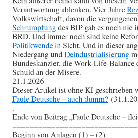
Kein äußerer Feind kann von diesem Ve
Verantwortung ablenken. Vier Jahre
Rez
Volkswirtschaft, davon die vergangenen
Schrumpfung
des BIP gab es noch nie i
BRD. Und immer noch sind keine Refo
Politikwende
in Sicht. Und in dieser an
Niedergang und
Deindustrialisierung
me
Bundeskanzler, die Work-Life-Balance 
Schuld an der Misere.
21.1.2026
Dieser Artikel ist ohne KI geschrieben 
Faule Deutsche – auch dumm?
(31.1.20
.
Ende von Beitrag „Faule Deutsche – fleis
=============================
Beginn von Anlagen (1) – (2)