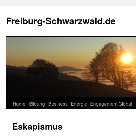
Zum
Inhalt
Freiburg-Schwarzwald.de
springen
Home
Bildung
Business
Energie
Engagement
Global
Eskapismus