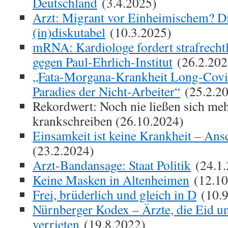
Deutschland
(3.4.2025)
Arzt: Migrant vor Einheimischem? D
(in)diskutabel
(10.3.2025)
mRNA: Kardiologe fordert strafrecht
gegen Paul-Ehrlich-Institut
(26.2.202
„Fata-Morgana-Krankheit Long-Covid:
Paradies der Nicht-Arbeiter“
(25.2.2
Rekordwert: Noch nie ließen sich me
krankschreiben (26.10.2024)
Einsamkeit ist keine Krankheit – Ans
(23.2.2024)
Arzt-Bandansage: Staat Politik
(24.1.
Keine Masken in Altenheimen
(12.10
Frei, brüderlich und gleich in D
(10.9
Nürnberger Kodex – Ärzte, die Eid u
verrieten
(19.8.2022)