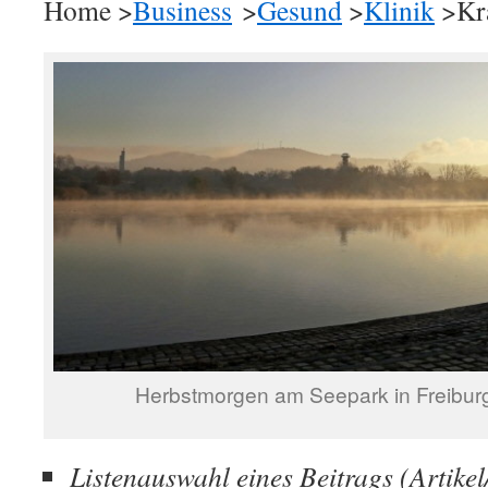
Home >
Business
>
Gesund
>
Klinik
>Kra
Herbstmorgen am Seepark in Freibu
Listenauswahl eines Beitrags (Artike