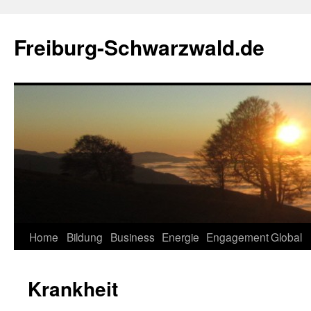
Zum
Inhalt
Freiburg-Schwarzwald.de
springen
Home
Bildung
Business
Energie
Engagement
Global
Krankheit