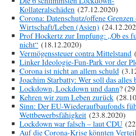
Die 6 schlimmsten Lockdown-
Kollateralschäden
(27.12.2020)
Corona: Datenschutz/offene Grenzen 
Wirtschaft/Leben (Asien)
(24.12.202
Prof Hockertz zur Impfung: „Ob es fu
nicht“
(18.12.2020)
Vermögenssteuer contra Mittelstand
(
Linker Ideologie-Fun-Park vor der Pl
Corona ist nicht an allem schuld
(3.1
Joachim Starbatty: Wer soll das alles
Lockdown, Lockdown und dann
? (29
Kehren wir zum Leben zurück
(28.10
Sinn: Der EU-Wiederaufbaufonds füh
Wettbewerbsfähigkeit
(23.8.2020)
Lockdown war falsch – laut CDU
(22
Auf die Corona-Krise könnten Verte