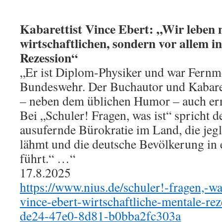
Kabarettist Vince Ebert: „Wir leben n
wirtschaftlichen, sondern vor allem i
Rezession“
„Er ist Diplom-Physiker und war Fernme
Bundeswehr. Der Buchautor und Kabaret
– neben dem üblichen Humor – auch ern
Bei „Schuler! Fragen, was ist“ spricht d
ausufernde Bürokratie im Land, die je
lähmt und die deutsche Bevölkerung in 
führt.“ …“
17.8.2025
https://www.nius.de/schuler!-fragen,-was
vince-ebert-wirtschaftliche-mentale-re
de24-47e0-8d81-b0bba2fc303a