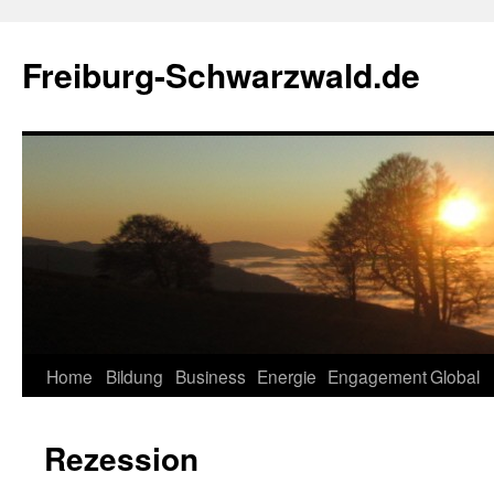
Zum
Inhalt
Freiburg-Schwarzwald.de
springen
Home
Bildung
Business
Energie
Engagement
Global
Rezession