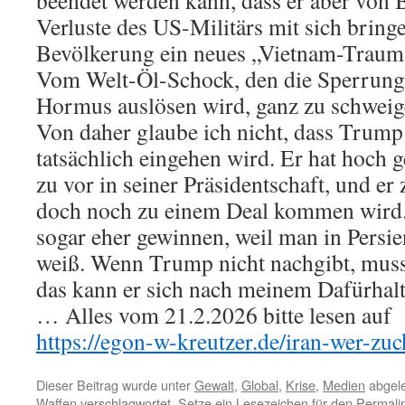
Verluste des US-Militärs mit sich bringe
Bevölkerung ein neues „Vietnam-Trauma
Vom Welt-Öl-Schock, den die Sperrung 
Hormus auslösen wird, ganz zu schweig
Von daher glaube ich nicht, dass Trump
tatsächlich eingehen wird. Er hat hoch g
zu vor in seiner Präsidentschaft, und er z
doch noch zu einem Deal kommen wird. 
sogar eher gewinnen, weil man in Persi
weiß. Wenn Trump nicht nachgibt, muss
das kann er sich nach meinem Dafürhalte
… Alles vom 21.2.2026 bitte lesen auf
https://egon-w-kreutzer.de/iran-wer-zuc
Dieser Beitrag wurde unter
Gewalt
,
Global
,
Krise
,
Medien
abgele
Waffen
verschlagwortet. Setze ein Lesezeichen für den
Permali