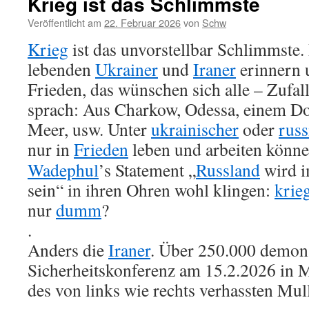
Krieg ist das Schlimmste
Veröffentlicht am
22. Februar 2026
von
Schw
Krieg
ist das unvorstellbar Schlimmste. 
lebenden
Ukrainer
und
Iraner
erinnern u
Frieden, das wünschen sich alle – Zufal
sprach: Aus Charkow, Odessa, einem D
Meer, usw. Unter
ukrainischer
oder
russ
nur in
Frieden
leben und arbeiten könn
Wadephul
’s Statement „
Russland
wird i
sein“ in ihren Ohren wohl klingen:
krie
nur
dumm
?
.
Anders die
Iraner
. Über 250.000 demon
Sicherheitskonferenz am 15.2.2026 in 
des von links wie rechts verhassten Mu