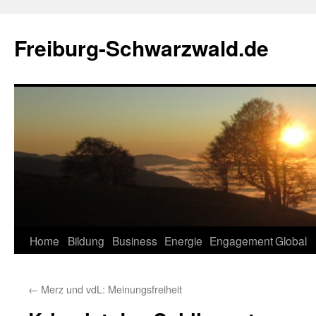
Zum
Inhalt
Freiburg-Schwarzwald.de
springen
Home
Bildung
Business
Energie
Engagement
Global
←
Merz und vdL: Meinungsfreiheit