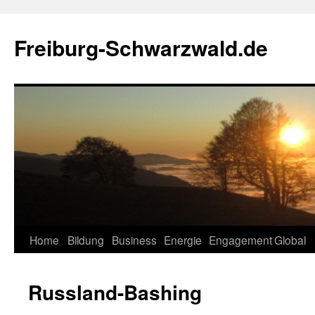
Zum
Inhalt
Freiburg-Schwarzwald.de
springen
Home
Bildung
Business
Energie
Engagement
Global
Russland-Bashing