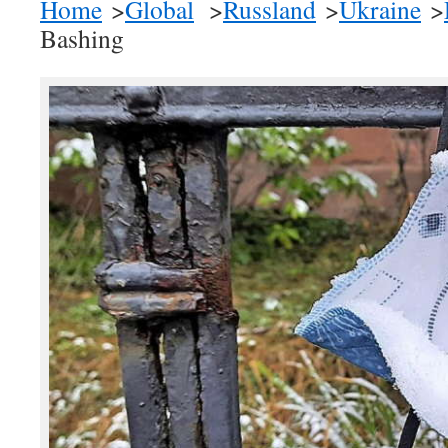
Home
>
Global
>
Russland
>
Ukraine
>
Bashing