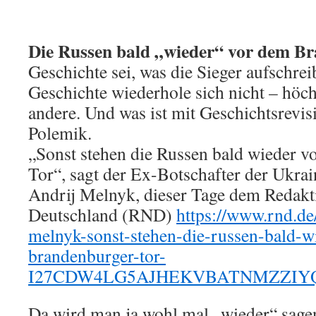
Die Russen bald „wieder“ vor dem B
Geschichte sei, was die Sieger aufschre
Geschichte wiederhole sich nicht – höch
andere. Und was ist mit Geschichtsrevi
Polemik.
„Sonst stehen die Russen bald wieder 
Tor“, sagt der Ex-Botschafter der Ukrai
Andrij Melnyk, dieser Tage dem Redak
Deutschland (RND)
https://www.rnd.de/
melnyk-sonst-stehen-die-russen-bald-w
brandenburger-tor-
I27CDW4LG5AJHEKVBATNMZZIYQ
Da wird man ja wohl mal „wieder“ sage