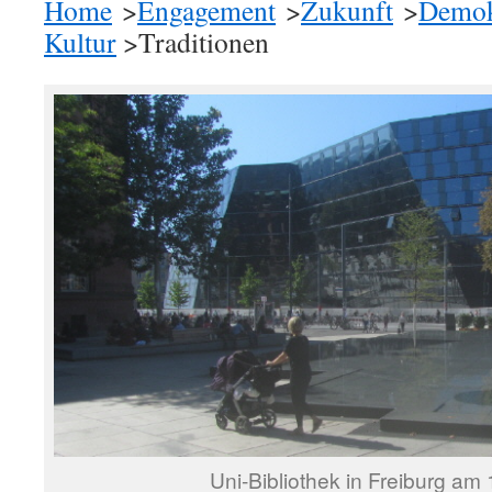
Home
>
Engagement
>
Zukunft
>
Demok
Kultur
>Traditionen
Uni-Bibliothek in Freiburg am