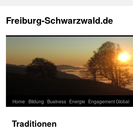
Zum
Inhalt
Freiburg-Schwarzwald.de
springen
Home
Bildung
Business
Energie
Engagement
Global
Traditionen