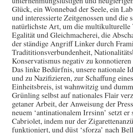
unternehmungslustigen und neugierigen
Glück, ein Wonnebad der Seele, ein Labsa
und interessierte Zeitgenossen und die 
natürlichste Art, um die multikulturelle
Egalität und Gleichmacherei, die Absch
der ständige Angriff Linker durch Fram
Tradititionsverbundenheit, Nationalitä
Konservatismus negativ zu konnotieren i
Das linke Bedürfnis, unsere nationale I
und zu Nazifizieren, zur Schaffung eine
Einheitsbreis, ist wahnwitzig und dumm.
Grünling selbst auf nationales Flair ver
getaner Arbeit, der Anweisung der Pre
neuem ‘antinationalem Irrsinn’ setzt er 
Cabriolet, indem nur der Zigarettenanzü
funktioniert, und düst ‘sforza’ nach Bella