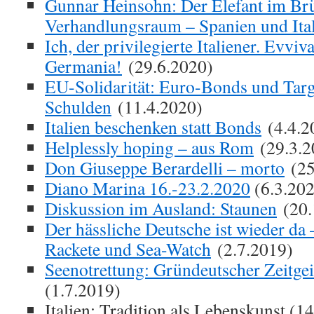
Gunnar Heinsohn: Der Elefant im Brü
Verhandlungsraum – Spanien und Ita
Ich, der privilegierte Italiener. Evviva
Germania!
(29.6.2020)
EU-Solidarität: Euro-Bonds und Targ
Schulden
(11.4.2020)
Italien beschenken statt Bonds
(4.4.2
Helplessly hoping – aus Rom
(29.3.2
Don Giuseppe Berardelli – morto
(25
Diano Marina 16.-23.2.2020
(6.3.20
Diskussion im Ausland: Staunen
(20.
Der hässliche Deutsche ist wieder da –
Rackete und Sea-Watch
(2.7.2019)
Seenotrettung: Gründeutscher Zeitgeis
(1.7.2019)
Italien: Tradition als Lebenskunst (1