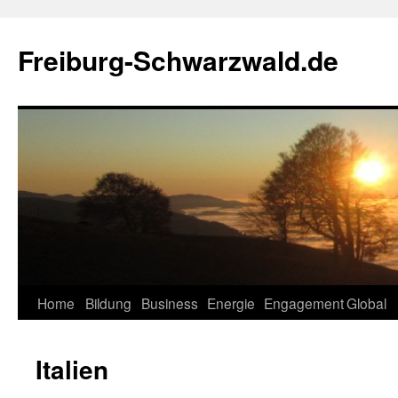
Zum
Inhalt
Freiburg-Schwarzwald.de
springen
Home
Bildung
Business
Energie
Engagement
Global
Italien