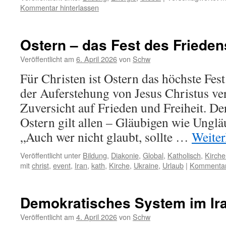
Kommentar hinterlassen
Ostern – das Fest des Frieden
Veröffentlicht am
6. April 2026
von
Schw
Für Christen ist Ostern das höchste Fest
der Auferstehung von Jesus Christus ve
Zuversicht auf Frieden und Freiheit. D
Ostern gilt allen – Gläubigen wie Unglä
„Auch wer nicht glaubt, sollte …
Weiter
Veröffentlicht unter
Bildung
,
Diakonie
,
Global
,
Katholisch
,
Kirche
mit
christ
,
event
,
Iran
,
kath
,
Kirche
,
Ukraine
,
Urlaub
|
Kommentar 
Demokratisches System im Ir
Veröffentlicht am
4. April 2026
von
Schw