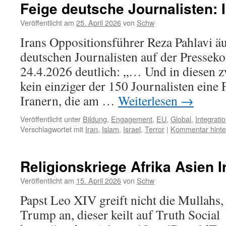
Feige deutsche Journalisten: 
Veröffentlicht am
25. April 2026
von
Schw
Irans Oppositionsführer Reza Pahlavi äu
deutschen Journalisten auf der Presseko
24.4.2026 deutlich: „… Und in diesen zw
kein einziger der 150 Journalisten eine
Iranern, die am …
Weiterlesen
→
Veröffentlicht unter
Bildung
,
Engagement
,
EU
,
Global
,
Integrati
Verschlagwortet mit
Iran
,
Islam
,
Israel
,
Terror
|
Kommentar hinte
Religionskriege Afrika Asien I
Veröffentlicht am
15. April 2026
von
Schw
Papst Leo XIV greift nicht die Mullahs,
Trump an, dieser keilt auf Truth Social