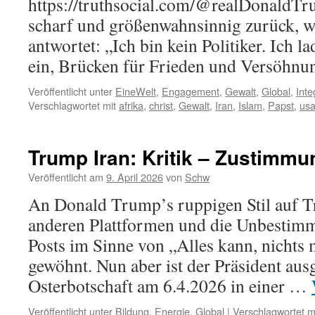
https://truthsocial.com/@realDonald
scharf und größenwahnsinnig zurück, w
antwortet: „Ich bin kein Politiker. Ich 
ein, Brücken für Frieden und Versöhn
Veröffentlicht unter
EineWelt
,
Engagement
,
Gewalt
,
Global
,
Inte
Verschlagwortet mit
afrika
,
christ
,
Gewalt
,
Iran
,
Islam
,
Papst
,
us
Trump Iran: Kritik – Zustimmu
Veröffentlicht am
9. April 2026
von
Schw
An Donald Trump’s ruppigen Stil auf T
anderen Plattformen und die Unbestimmt
Posts im Sinne von „Alles kann, nichts
gewöhnt. Nun aber ist der Präsident aus
Osterbotschaft am 6.4.2026 in einer …
Veröffentlicht unter
Bildung
,
Energie
,
Global
|
Verschlagwortet m