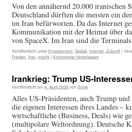
Von den annähernd 20.000 iranischen S
Deutschland dürften die meisten ein d
im Iran befürworten. Da das Internet gesp
Kommunikation mit der Heimat über da
von SpaceX. Im Iran sind die Terminals
Veröffentlicht unter
Engagement
,
Global
,
Internet
,
Zukunft
|
Vers
Frieden
,
Iran
,
macht
|
Kommentar hinterlassen
Irankrieg: Trump US-Interesse
Veröffentlicht am
4. April 2026
von
Schw
Alles US-Präsidenten, auch Trump und B
die eigenen Interessen ihres Landes – ku
wirtschaftliche (Business, Deals) wie ge
(multipolare Weltordnung). Deutsche K