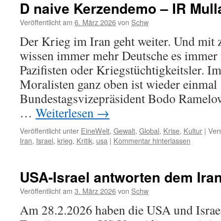
D naive Kerzendemo – IR Mull
Veröffentlicht am
6. März 2026
von
Schw
Der Krieg im Iran geht weiter. Und mi
wissen immer mehr Deutsche es immer n
Pazifisten oder Kriegstüchtigkeitsler. 
Moralisten ganz oben ist wieder einmal
Bundestagsvizepräsident Bodo Ramelow 
…
Weiterlesen
→
Veröffentlicht unter
EineWelt
,
Gewalt
,
Global
,
Krise
,
Kultur
|
Ver
Iran
,
Israel
,
krieg
,
Kritik
,
usa
|
Kommentar hinterlassen
USA-Israel antworten dem Ira
Veröffentlicht am
3. März 2026
von
Schw
Am 28.2.2026 haben die USA und Israel