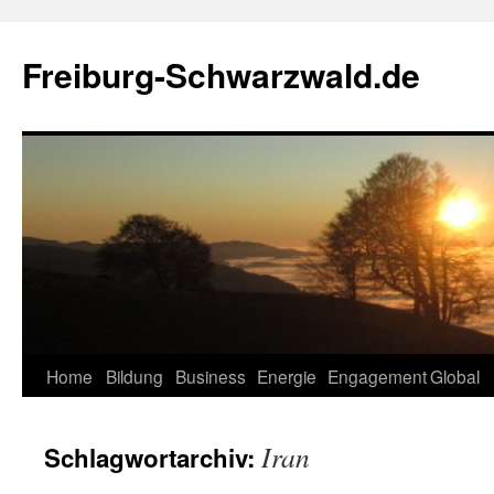
Zum
Inhalt
Freiburg-Schwarzwald.de
springen
Home
Bildung
Business
Energie
Engagement
Global
Iran
Schlagwortarchiv: