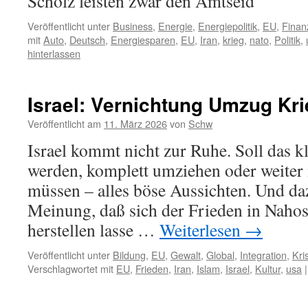
Scholz leisten zwar den Amtseid
Veröffentlicht unter
Business
,
Energie
,
Energiepolitik
,
EU
,
Finan
mit
Auto
,
Deutsch
,
Energiesparen
,
EU
,
Iran
,
krieg
,
nato
,
Politik
,
hinterlassen
Israel: Vernichtung Umzug Kri
Veröffentlicht am
11. März 2026
von
Schw
Israel kommt nicht zur Ruhe. Soll das k
werden, komplett umziehen oder weiter
müssen – alles böse Aussichten. Und daz
Meinung, daß sich der Frieden in Nahost
herstellen lasse …
Weiterlesen
→
Veröffentlicht unter
Bildung
,
EU
,
Gewalt
,
Global
,
Integration
,
Kri
Verschlagwortet mit
EU
,
Frieden
,
Iran
,
Islam
,
Israel
,
Kultur
,
usa
|