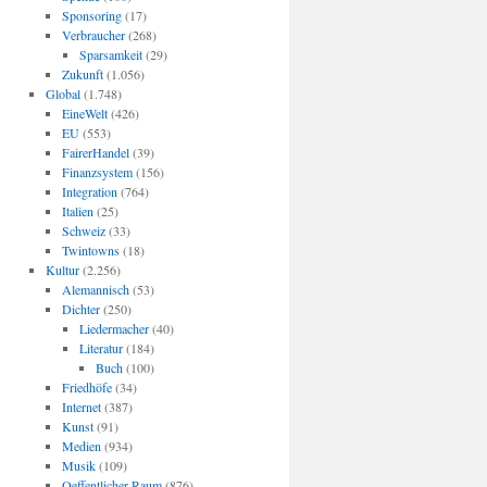
Sponsoring
(17)
Verbraucher
(268)
Sparsamkeit
(29)
Zukunft
(1.056)
Global
(1.748)
EineWelt
(426)
EU
(553)
FairerHandel
(39)
Finanzsystem
(156)
Integration
(764)
Italien
(25)
Schweiz
(33)
Twintowns
(18)
Kultur
(2.256)
Alemannisch
(53)
Dichter
(250)
Liedermacher
(40)
Literatur
(184)
Buch
(100)
Friedhöfe
(34)
Internet
(387)
Kunst
(91)
Medien
(934)
Musik
(109)
Oeffentlicher Raum
(876)