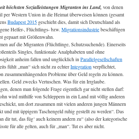
weit höchsten Sozialleistungen Migranten ins Land,
von denen
eil per Western Union in die Heimat überweisen können (gesamt
tens
Budapest 2015
geschieht dies, damit sich Deutschland als
gene Helfer-, Flüchtlings- bzw.
Migrationsindustrie
beschäftigen
ht gepaart mit Größenwahn.
n auf die Migranten (Flüchtlinge, Schutzsuchende). Einerseits
oßenteils Singles, funktionale Analphabeten und ohne
osigkeit anheim fallen und unglücklich in
Parallelgesellschaften
eits fühlt „man“ sich nicht zu echter
Integration
verpflichtet,
ation zusammenhängenden Probleme über Geld regeln zu können.
ellen. Geld zwecks Vertuschen. Was für ein Irrglaube.
gen, denen man folgende Frage eigentlich gar nicht stellen darf:
Sohn wird mithilfe von Schleppern in ein Land mit völlig anderen
 geschickt, um dort zusammen mit vielen anderen jungen Männern
ckt und mit üppigem Taschengeld ruhig gestellt zu werden“. Das
n dir tut, das füg‘ auch keinem andern zu“ (also der kategorische
te für alle gelten, auch für „man“. Tut es aber nicht.