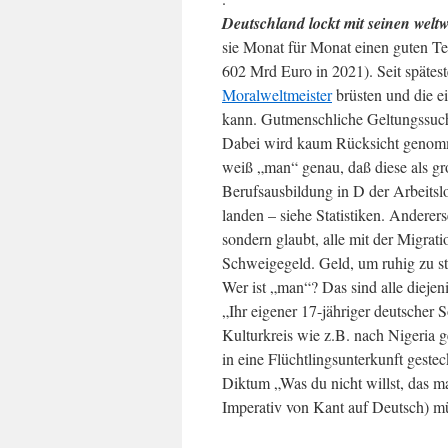
Deutschland lockt mit seinen welt
sie Monat für Monat einen guten T
602 Mrd Euro in 2021). Seit spätes
Moralweltmeister
brüsten und die ei
kann. Gutmenschliche Geltungssuc
Dabei wird kaum Rücksicht genomme
weiß „man“ genau, daß diese als gr
Berufsausbildung in D der Arbeitsl
landen – siehe Statistiken. Anderers
sondern glaubt, alle mit der Migr
Schweigegeld. Geld, um ruhig zu st
Wer ist „man“? Das sind alle diejeni
„Ihr eigener 17-jähriger deutscher 
Kulturkreis wie z.B. nach Nigeria
in eine Flüchtlingsunterkunft geste
Diktum „Was du nicht willst, das ma
Imperativ von Kant auf Deutsch) müss