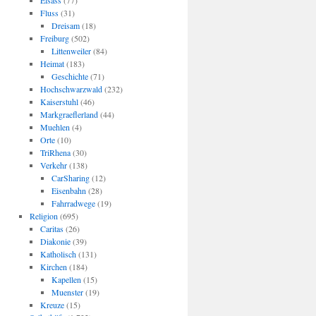
Elsass
(77)
Fluss
(31)
Dreisam
(18)
Freiburg
(502)
Littenweiler
(84)
Heimat
(183)
Geschichte
(71)
Hochschwarzwald
(232)
Kaiserstuhl
(46)
Markgraeflerland
(44)
Muehlen
(4)
Orte
(10)
TriRhena
(30)
Verkehr
(138)
CarSharing
(12)
Eisenbahn
(28)
Fahrradwege
(19)
Religion
(695)
Caritas
(26)
Diakonie
(39)
Katholisch
(131)
Kirchen
(184)
Kapellen
(15)
Muenster
(19)
Kreuze
(15)