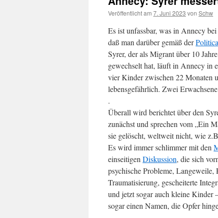
Annecy: Syrer messer
Veröffentlicht am
7. Juni 2023
von
Schw
Es ist unfassbar, was in Annecy bei
daß man darüber gemäß der
Politic
Syrer, der als Migrant über 10 Jah
gewechselt hat,
läuft in Annecy in
vier Kinder zwischen 22 Monaten un
lebensgefährlich. Zwei Erwachsene
.
Überall wird berichtet über den Sy
zunächst und sprechen vom „Ein Ma
sie gelöscht, weltweit nicht, wie z.
Es wird immer schlimmer mit den
M
einseitigen
Diskussion
, die sich vo
psychische Probleme, Langeweile, E
Traumatisierung, gescheiterte Inte
und jetzt sogar auch kleine Kinder –
sogar einen Namen, die Opfer hing
.