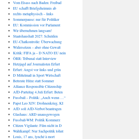
Vom Elsass nach Baden: Freibad
EU schafft Briefgeheimnis ab
rechts metaphysisch – links
Sommerpause: nur für Politiker
EU: Kommission vor Parlament
Wir übernehmen langsam!
Staatshaushalt 2027: Schulden
EU-Chatkontrolle: Überwachung
Widersetzen – aber ohne Gewalt
Kritik: FIFA ja – D NATO EU nein
ÖRR: Tribunal statt Interview
Hetzjagd auf Journalisten Erfurt
Erfurt: Angst vor links und grün
D Mittelmaß in Sport Wirtschaft
Betreute Hitze statt Sommer
Alliance Responsible Citizenship
AfD-Parteitag 4.Juli Erfurt: Beten
Fussball – Politik: „Auch wenn …“
Papst Leo XIV: Drohnenkrieg, KI
AfD soll AfD-Verbot beantragen
Glashaus: ARD unausgewogen
Fussball-WM: Politik Kommerz
Citizen Vigilante: Film nicht in D
Wahlkampf: Nur Sachpolitik lohnt
Louis, 17 ans, lynché à mort