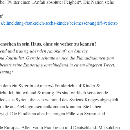
i Twitter einen „Anfall absoluter Feigheit“. Die Nation stehe
uf
/eilmeldung-frankreich-sechs-kinder-bei-messer-angriff-verletzt-
enschen in sein Haus, ohne sie vorher zu kennen?
ütend und traurig über den Amoklauf von Annecy.
und Journalist. Gerade schaute er sich die Filmaufnahmen zum
eitete seine Empörung anschließend in einem längeren Tweet.
assung:
n dem ein Syrer in #Annecy/#Frankreich auf Kinder &
ht. Ich bin wütend & traurig. Es sind wirklich verstörende
os aus Syrien, die sich während des Syriens-Krieges abgespielt
rn, die aus Gefängnissen entkommen konnten. Sie haben
gt. Die Parallelen aller bisherigen Fälle von Syrern sind
de Europas. Allen voran Frankreich und Deutschland. Mit solchen