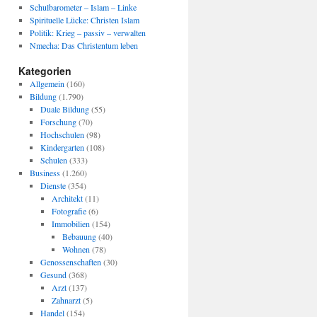
Schulbarometer – Islam – Linke
Spirituelle Lücke: Christen Islam
Politik: Krieg – passiv – verwalten
Nmecha: Das Christentum leben
Kategorien
Allgemein
(160)
Bildung
(1.790)
Duale Bildung
(55)
Forschung
(70)
Hochschulen
(98)
Kindergarten
(108)
Schulen
(333)
Business
(1.260)
Dienste
(354)
Architekt
(11)
Fotografie
(6)
Immobilien
(154)
Bebauung
(40)
Wohnen
(78)
Genossenschaften
(30)
Gesund
(368)
Arzt
(137)
Zahnarzt
(5)
Handel
(154)