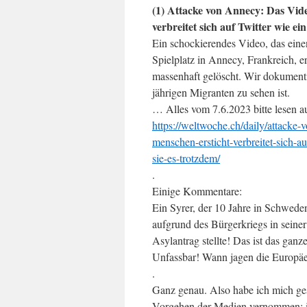
(1) Attacke von Annecy: Das Vide
verbreitet sich auf Twitter wie ei
Ein schockierendes Video, das eine
Spielplatz in Annecy, Frankreich, er
massenhaft gelöscht. Wir dokumenti
jährigen Migranten zu sehen ist.
… Alles vom 7.6.2023 bitte lesen a
https://weltwoche.ch/daily/attacke
menschen-ersticht-verbreitet-sich-auf
sie-es-trotzdem/
.
Einige Kommentare:
Ein Syrer, der 10 Jahre in Schweden 
aufgrund des Bürgerkriegs in seine
Asylantrag stellte! Das ist das ganz
Unfassbar! Wann jagen die Europäer
.
Ganz genau. Also habe ich mich gest
Vorgehen der Medien vernommen; ir