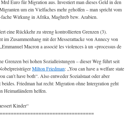
0 Mrd Euro für Migration aus. Investiert man dieses Geld in den
Migranten um ein Vielfaches mehr geholfen – man spricht vom
0-fache Wirkung in Afrika, Maghreb bzw. Arabien.
dert eine Rückkehr zu streng kontrollierten Grenzen (3).
cht im Zusammenhang mit der Messerattacke von Annecy von
: „Emmanuel Macron a associé les violences à un «processus de
ne Grenzen bei hohen Sozialleistungen – dieser Weg führt seit
Nobelpreisträger
Milton Friedman
: „You can have a welfare state
ou can’t have both“. Also entweder Sozialstaat oder aber
t beides. Friedman hat recht: Migration ohne Intergration geht
en Heimatländern helfen.
essert Kinder“
==================================