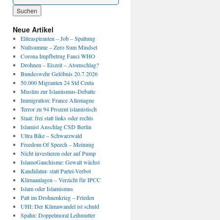
Wenn die Ergebnisse der automatischen Vervollständigung verfügbar sind, benutze die P
Neue Artikel
Eliteaspiranten – Job – Spaltung
Nullsumme – Zero Sum Mindset
Corona Impfbetrug Fauci WHO
Drohnen – Eiszeit – Atomschlag?
Bundeswehr Gelöbnis 20.7.2026
50.000 Migranten 24 Std Ceuta
Muslim zur Islamismus-Debatte
Immigration: France Allemagne
Terror zu 94 Prozent islamistisch
Staat: frei statt links oder rechts
Islamist Anschlag CSD Berlin
Ultra Bike – Schwarzwald
Freedom Of Speech – Meinung
Nicht investieren oder auf Pump
IslamoGauchisme: Gewalt wächst
Kandidatur- statt Partei-Verbot
Klimaanlagen – Verzicht für IPCC
Islam oder Islamismus
Patt im Drohnenkrieg – Frieden
UHI: Der Klimawandel ist schuld
Spahn: Doppelmoral Leihmutter