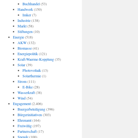
Buchhandel
(53)
Handwerk
(150)
Imker
(7)
Industrie
(138)
Markt
(58)
Stiftungen
(10)
Energie
(518)
AKW
(132)
Biomasse
(41)
Energiepolitik
(121)
Kraft-Waerme-Kopplung
(35)
Solar
(39)
Photovoltaik
(13)
Solarthermie
(1)
Strom
(111)
E-Bike
(28)
Wasserkraft
(38)
Wind
(54)
Engagement
(2.406)
Buergerbeteiligung
(396)
Bürgerinitiativen
(303)
Ehrenamt
(164)
Freiwillig
(197)
Partnerschaft
(17)
Spende
(100)