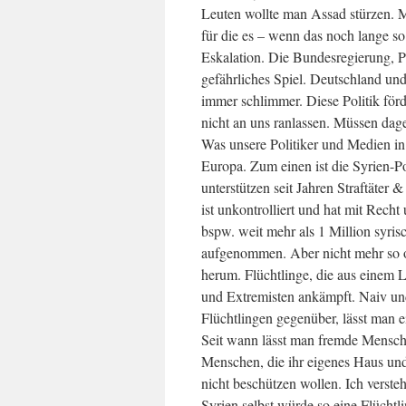
Leuten wollte man Assad stürzen. Mi
für die es – wenn das noch lange s
Eskalation. Die Bundesregierung, Po
gefährliches Spiel. Deutschland un
immer schlimmer. Diese Politik för
nicht an uns ranlassen. Müssen dag
Was unsere Politiker und Medien in
Europa. Zum einen ist die Syrien-P
unterstützen seit Jahren Straftäter &
ist unkontrolliert und hat mit Rech
bspw. weit mehr als 1 Million syris
aufgenommen. Aber nicht mehr so off
herum. Flüchtlinge, die aus einem 
und Extremisten ankämpft. Naiv un
Flüchtlingen gegenüber, lässt man e
Seit wann lässt man fremde Mensche
Menschen, die ihr eigenes Haus und 
nicht beschützen wollen. Ich verste
Syrien selbst würde so eine Flüchtl