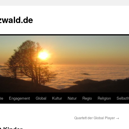
zwald.de
ie
Engagement
Global
Kultur
Natur
Regio
Religion
Selbsth
Quartett der Global Player
→