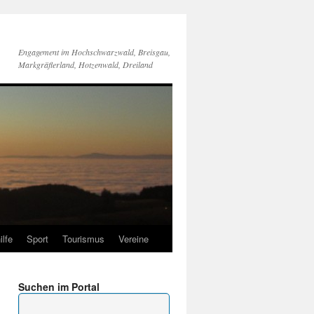
Engagement im Hochschwarzwald, Breisgau,
Markgräflerland, Hotzenwald, Dreiland
ilfe
Sport
Tourismus
Vereine
Suchen im Portal