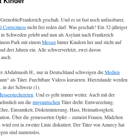
t Kinder
 Grenoble/Frankreich geschah. Und es ist fast noch unfassbarer,
al Correctness
nicht frei reden darf. Was geschah? Ein 32-jähriger
re in Schweden gelebt und nun als Asylant nach Frankreich
 einem Park mit einem
Messer
hinter Kindern her und sticht auf
d drei Jahren ein. Alle schwerverletzt, zwei davon
 auch.
rer Abdalmasih H., nur in Deutschland schweigen die
Medien
nn“ als Täter. Furchtbare Videos kursieren. Hierzulande werden
B. in der Schweiz (1).
esserstechereien
. Und es geht immer weiter. Auch mit der
rnehmlich um die
migrantischen
Täter dreht: Entwurzelung,
hre, Einsamkeit, Diskriminierung, Hass, Heimatlosigkeit,
gration. Über die gemesserten Opfer – zumeist Frauen, Mädchen
 wird erst in zweiter Linie diskutiert. Der Täter von Annecy hat
egen sind namenslos.