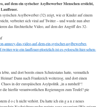
o, auf dem ein syrischer Asylbewerber Menschen ersticht,
n Lauffeuer.
n syrischen Asylbewerber (32) zeigt, wie er Kinder auf einem
sticht, verbreitet sich viral auf Twitter – und wurde nun aber
eren das fürchterliche Video, auf dem der Angriff des 32-
uf
-von-annecy-das-video-auf-dem-ein-syrischer-asylbewerber-
-twitter-wie-ein-lauffeuer-ploetzlich-ist-es-geloescht-hier-sehen-
lebte, und dort bereits einen Schutzstatus hatte, vermutlich
r Heimat! Dann nach Frankreich weiterzog, und dort einen
e Chaos in der europäischen Asylpolitik „in a nutshell“!
 die hierfür verantwortlichen Regierungen zum Teufel? pie
ern d o c h nicht verhört. Da hatte ich ein g a n z neues
gendein Nachrichtensender meinte ganz ungeniert:“Wir zeigen