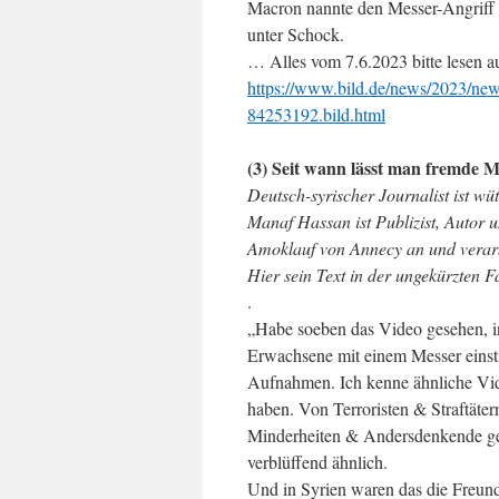
Macron nannte den Messer-Angriff be
unter Schock.
… Alles vom 7.6.2023 bitte lesen a
https://www.bild.de/news/2023/news
84253192.bild.html
(3) Seit wann lässt man fremde M
Deutsch-syrischer Journalist ist w
Manaf Hassan ist Publizist, Autor 
Amoklauf von Annecy an und verarb
Hier sein Text in der ungekürzten F
.
„Habe soeben das Video gesehen, i
Erwachsene mit einem Messer einstic
Aufnahmen. Ich kenne ähnliche Vide
haben. Von Terroristen & Straftäte
Minderheiten & Andersdenkende geja
verblüffend ähnlich.
Und in Syrien waren das die Freun