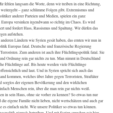
r fehlen langsam die Worte, denn wir treiben in eine Richtung,
o weitergeht – ganz schlimme Folgen gibt. Extremismus und
litiker anderer Parteien und Medien, spielen ein ganz
d Europa versinken irgendwann so richtig im Chaos. Es wird
dert und fordert Hass, Rassismus und Spaltung. Wir dürfen das
egen aufstehen.
 anderen Ländern wie Syrien gesät haben, das ernten wir nun in
olitik Europas fatal. Deutsche und französische Regierung
 Terroristen. Zum anderen ist auch ihre Flüchtlingspolitik fatal. Sie
t und Ordnung rein gar nichts zu tun. Man nimmt in Deutschland
che Flüchtlinge auf. Bis heute werden viele Flüchtlinge
ensichtlich und laut. Und in Syrien spricht sich auch das
Land kommen, welches über Jahre gegen Terroristen, Straftäter
d sorglos der eigenen Bevölkerung und den wirklichen
infach Menschen rein, über die man rein gar nichts weiß.
n in sein Haus, ohne sie vorher zu kennen? So etwas tun nur
die eigene Familie nicht lieben, nicht wertschätzen und auch gar
he es einfach nicht. Wie unsere Politiker so etwas tun können.
ingspolitik niemals betreiben. Und mit Syrien sprechen wir hier