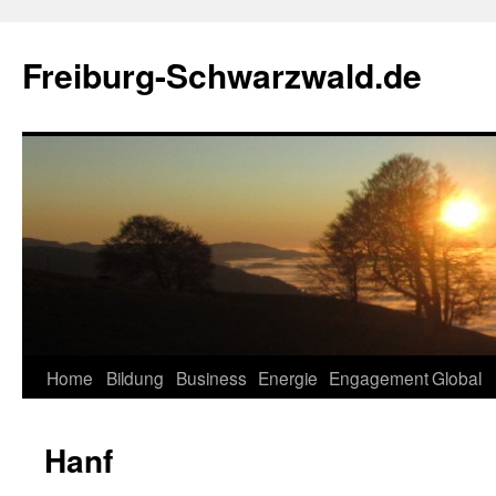
Zum
Inhalt
Freiburg-Schwarzwald.de
springen
Home
Bildung
Business
Energie
Engagement
Global
Hanf