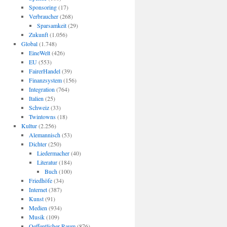
Sponsoring
(17)
Verbraucher
(268)
Sparsamkeit
(29)
Zukunft
(1.056)
Global
(1.748)
EineWelt
(426)
EU
(553)
FairerHandel
(39)
Finanzsystem
(156)
Integration
(764)
Italien
(25)
Schweiz
(33)
Twintowns
(18)
Kultur
(2.256)
Alemannisch
(53)
Dichter
(250)
Liedermacher
(40)
Literatur
(184)
Buch
(100)
Friedhöfe
(34)
Internet
(387)
Kunst
(91)
Medien
(934)
Musik
(109)
Oeffentlicher Raum
(876)