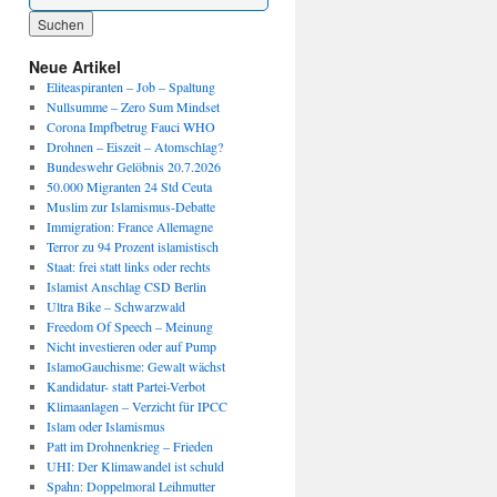
Wenn die Ergebnisse der automatischen Vervollständigung verfügbar sind, benutze die P
Neue Artikel
Eliteaspiranten – Job – Spaltung
Nullsumme – Zero Sum Mindset
Corona Impfbetrug Fauci WHO
Drohnen – Eiszeit – Atomschlag?
Bundeswehr Gelöbnis 20.7.2026
50.000 Migranten 24 Std Ceuta
Muslim zur Islamismus-Debatte
Immigration: France Allemagne
Terror zu 94 Prozent islamistisch
Staat: frei statt links oder rechts
Islamist Anschlag CSD Berlin
Ultra Bike – Schwarzwald
Freedom Of Speech – Meinung
Nicht investieren oder auf Pump
IslamoGauchisme: Gewalt wächst
Kandidatur- statt Partei-Verbot
Klimaanlagen – Verzicht für IPCC
Islam oder Islamismus
Patt im Drohnenkrieg – Frieden
UHI: Der Klimawandel ist schuld
Spahn: Doppelmoral Leihmutter