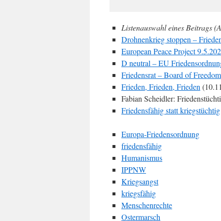
Listenauswahl eines Beitrags (A
Drohnenkrieg stoppen – Friede
European Peace Project 9.5.20
D neutral – EU Friedensordnun
Friedensrat – Board of Freedom
Frieden, Frieden, Frieden
(10.1
Fabian Scheidler: Friedenstücht
Friedensfähig statt kriegstüchtig
Europa-Friedensordnung
friedensfähig
Humanismus
IPPNW
Kriegsangst
kriegsfähig
Menschenrechte
Ostermarsch