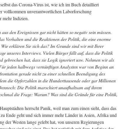
 selbst das Corona-Virus ist, wie ich im Buch detailliert
ner vollkommen unverantwortlichen Laborforschung
r mehr Indizien.
n aus den Ereignissen gar nicht hätten so negativ sein müssen.
as Verhalten und die Reaktionen der Politik, die eine enorme
n. Wie erklären Sie sich das? Im Grunde sind wir mit Ihrer
ge unseres Interviews. Vielen Bürger fällt auf, dass die Politik
 gebrochen hat, dass sie Logik ignoriert usw. Nehmen wir als
 Für jeden halbwegs vernünftigen Analysten war von Beginn an
frontation gerade nicht zu einer schnellen Beendigung des
dem die Opferzahlen in die Hunderttausende oder gar Millionen
. Dennoch: Die Politik marschiert unaufhaltsam auf ihrem
ochmal die Frage: Warum? Was sind die Gründe für eine Politik,
Hauptstädten herrscht Panik, weil man zum einen sieht, dass das
 zu Ende geht und sich immer mehr Länder in Asien, Afrika und
ng der Westen lange gelebt hat, von unseren Regierungen
pressbar sind wie einst. Das hat natürlich mit dem Aufstieg der