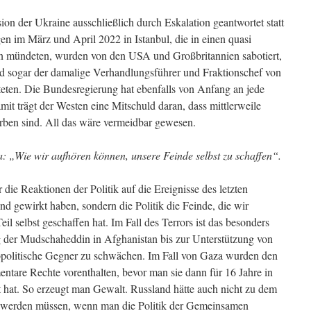
ion der Ukraine ausschließlich durch Eskalation geantwortet statt
n im März und April 2022 in Istanbul, die in einen quasi
lan mündeten, wurden von den USA und Großbritannien sabotiert,
d sogar der damalige Verhandlungsführer und Fraktionschef von
hteten. Die Bundesregierung hat ebenfalls von Anfang an jede
it trägt der Westen eine Mitschuld daran, dass mittlerweile
rben sind. All das wäre vermeidbar gewesen.
ja: „Wie wir aufhören können, unsere Feinde selbst zu schaffen“.
 die Reaktionen der Politik auf die Ereignisse des letzten
end gewirkt haben, sondern die Politik die Feinde, die wir
l selbst geschaffen hat. Im Fall des Terrors ist das besonders
ng der Mudschaheddin in Afghanistan bis zur Unterstützung von
geopolitische Gegner zu schwächen. Im Fall von Gaza wurden den
entare Rechte vorenthalten, bevor man sie dann für 16 Jahre in
t hat. So erzeugt man Gewalt. Russland hätte auch nicht zu dem
t, werden müssen, wenn man die Politik der Gemeinsamen