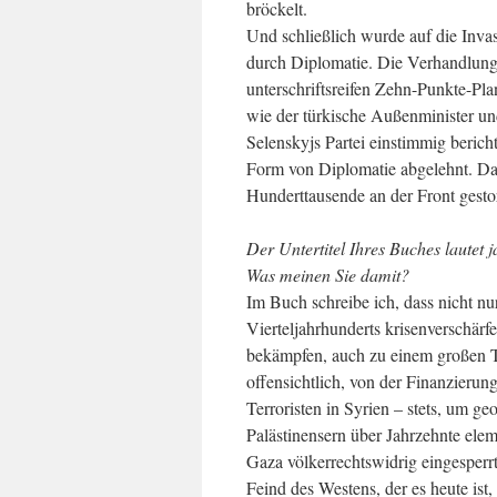
bröckelt.
Und schließlich wurde auf die Invas
durch Diplomatie. Die Verhandlunge
unterschriftsreifen Zehn-Punkte-P
wie der türkische Außenminister un
Selenskyjs Partei einstimmig beric
Form von Diplomatie abgelehnt. Dam
Hunderttausende an der Front gesto
Der Untertitel Ihres Buches lautet 
Was meinen Sie damit?
Im Buch schreibe ich, dass nicht nur
Vierteljahrhunderts krisenverschärf
bekämpfen, auch zu einem großen Tei
offensichtlich, von der Finanzieru
Terroristen in Syrien – stets, um 
Palästinensern über Jahrzehnte elem
Gaza völkerrechtswidrig eingesperr
Feind des Westens, der es heute is