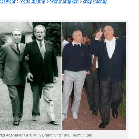
deswehr
>
Verteidigung
>
Wehrhaftigkeit
>
kriegstüchtig
nrad Adenauer 1970 Willy Brandt und 1990 Helmut Kohl