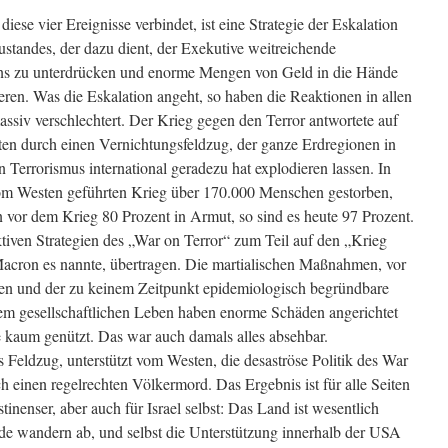
iese vier Ereignisse verbindet, ist eine Strategie der Eskalation
tandes, der dazu dient, der Exekutive weitreichende
sens zu unterdrücken und enorme Mengen von Geld in die Hände
eren. Was die Eskalation angeht, so haben die Reaktionen in allen
assiv verschlechtert. Der Krieg gegen den Terror antwortete auf
en durch einen Vernichtungsfeldzug, der ganze Erdregionen in
 Terrorismus international geradezu hat explodieren lassen. In
om Westen geführten Krieg über 170.000 Menschen gestorben,
vor dem Krieg 80 Prozent in Armut, so sind es heute 97 Prozent.
tiven Strategien des „War on Terror“ zum Teil auf den „Krieg
cron es nannte, übertragen. Die martialischen Maßnahmen, vor
n und der zu keinem Zeitpunkt epidemiologisch begründbare
m gesellschaftlichen Leben haben enorme Schäden angerichtet
aum genützt. Das war auch damals alles absehbar.
s Feldzug, unterstützt vom Westen, die desaströse Politik des War
h einen regelrechten Völkermord. Das Ergebnis ist für alle Seiten
tinenser, aber auch für Israel selbst: Das Land ist wesentlich
nde wandern ab, und selbst die Unterstützung innerhalb der USA