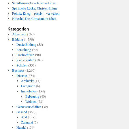
Schulbarometer – Islam – Linke
Spirituelle Lücke: Christen Islam
Politik: Krieg – passiv – verwalten
Nmecha: Das Christentum leben
Kategorien
Allgemein
(160)
Bildung
(1.790)
Duale Bildung
(55)
Forschung
(70)
Hochschulen
(98)
Kindergarten
(108)
Schulen
(333)
Business
(1.260)
Dienste
(354)
Architekt
(11)
Fotografie
(6)
Immobilien
(154)
Bebauung
(40)
Wohnen
(78)
Genossenschaften
(30)
Gesund
(368)
Arzt
(137)
Zahnarzt
(5)
Handel
(154)