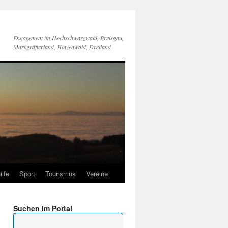
Engagement im Hochschwarzwald, Breisgau,
Markgräflerland, Hotzenwald, Dreiland
ilfe
Sport
Tourismus
Vereine
Suchen im Portal