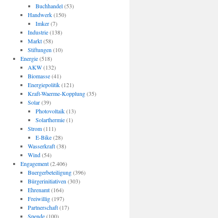
Buchhandel
(53)
Handwerk
(150)
Imker
(7)
Industrie
(138)
Markt
(58)
Stiftungen
(10)
Energie
(518)
AKW
(132)
Biomasse
(41)
Energiepolitik
(121)
Kraft-Waerme-Kopplung
(35)
Solar
(39)
Photovoltaik
(13)
Solarthermie
(1)
Strom
(111)
E-Bike
(28)
Wasserkraft
(38)
Wind
(54)
Engagement
(2.406)
Buergerbeteiligung
(396)
Bürgerinitiativen
(303)
Ehrenamt
(164)
Freiwillig
(197)
Partnerschaft
(17)
Spende
(100)