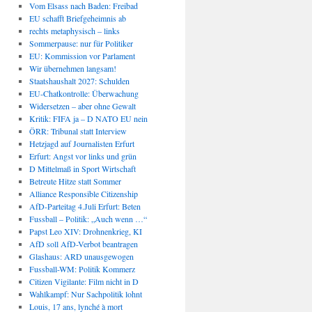
Vom Elsass nach Baden: Freibad
EU schafft Briefgeheimnis ab
rechts metaphysisch – links
Sommerpause: nur für Politiker
EU: Kommission vor Parlament
Wir übernehmen langsam!
Staatshaushalt 2027: Schulden
EU-Chatkontrolle: Überwachung
Widersetzen – aber ohne Gewalt
Kritik: FIFA ja – D NATO EU nein
ÖRR: Tribunal statt Interview
Hetzjagd auf Journalisten Erfurt
Erfurt: Angst vor links und grün
D Mittelmaß in Sport Wirtschaft
Betreute Hitze statt Sommer
Alliance Responsible Citizenship
AfD-Parteitag 4.Juli Erfurt: Beten
Fussball – Politik: „Auch wenn …“
Papst Leo XIV: Drohnenkrieg, KI
AfD soll AfD-Verbot beantragen
Glashaus: ARD unausgewogen
Fussball-WM: Politik Kommerz
Citizen Vigilante: Film nicht in D
Wahlkampf: Nur Sachpolitik lohnt
Louis, 17 ans, lynché à mort