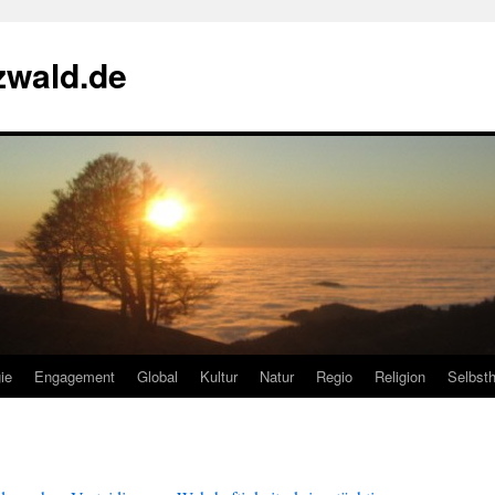
zwald.de
ie
Engagement
Global
Kultur
Natur
Regio
Religion
Selbsth