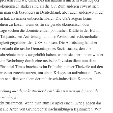
ökonomisch stärker sind als die G7. Zum anderen erweist sich
m man sich besonders in Deutschland, aber auch anderswo in der
en hat, als immer unberechenbarer. Die USA zögern keine
hren zu lassen, wenn es für sie gerade ökonomisch oder
r Lage suchen die dominierenden politischen Kräfte in der EU ihr
r Tat panischen Aufrüstung, um ihre Position aufrechtzuerhalten,
figkeit gegenüber den USA zu lösen. Die Aufrüstung hat aber
 erlaubt die rasche Demontage des Sozialstaates, den alle
Jahrzehnte bereits ausgehöhlt haben, wobei sie aber immer wieder
iche Bedrohung durch eine russische Invasion dient nun dazu,
inancial Times brachte es im Frühjahr in einer Titelzeile auf den
tsstaat zurechtstutzen, um einen Kriegsstaat aufzubauen“. Das
rt natürlich vor allem der militärisch-industrielle Komplex.
cklung aus demokratischer Sicht? Was passiert im Inneren der
berwachung?
echt zusammen. Wenn man zum Beispiel einen „Krieg gegen das
t alle Arten von Grundrechtseinschränkungen legitimieren. Wir