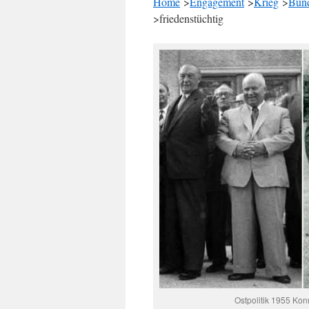
Home
>
Engagement
>
Krieg
>
Bun
>friedenstüchtig
Ostpolitik 1955 Ko