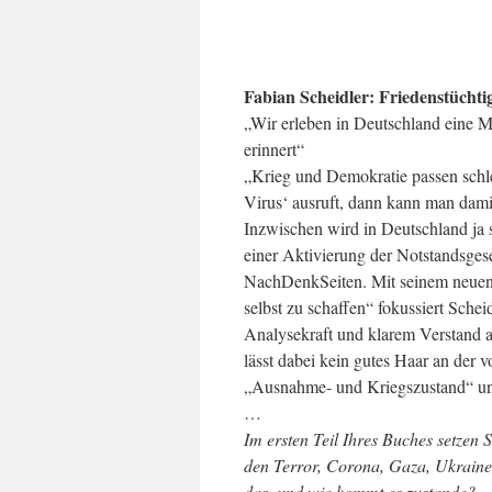
Fabian Scheidler: Friedenstüchti
„Wir erleben in Deutschland eine Mi
erinnert“
„Krieg und Demokratie passen sch
Virus‘ ausruft, dann kann man dami
Inzwischen wird in Deutschland ja s
einer Aktivierung der Notstandsges
NachDenkSeiten. Mit seinem neuen 
selbst zu schaffen“ fokussiert Schei
Analysekraft und klarem Verstand a
lässt dabei kein gutes Haar an der 
„Ausnahme- und Kriegszustand“ und 
…
Im ersten Teil Ihres Buches setzen 
den Terror, Corona, Gaza, Ukraine-
das, und wie kommt es zustande?