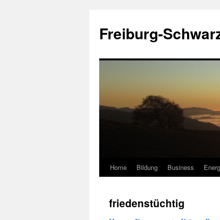
Zum
Inhalt
Freiburg-Schwar
springen
Home
Bildung
Business
Energ
friedenstüchtig