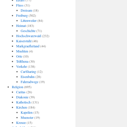
Elsass
(77)
Fluss
(31)
Dreisam
(18)
Freiburg
(502)
Littenweiler
(84)
Heimat
(183)
Geschichte
(71)
Hochschwarzwald
(232)
Kaiserstuhl
(46)
Markgraeflerland
(44)
Muehlen
(4)
Orte
(10)
TriRhena
(30)
Verkehr
(138)
CarSharing
(12)
Eisenbahn
(28)
Fahrradwege
(19)
Religion
(695)
Caritas
(26)
Diakonie
(39)
Katholisch
(131)
Kirchen
(184)
Kapellen
(15)
Muenster
(19)
Kreuze
(15)