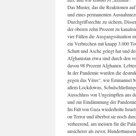
Das Muster, das die Reaktionen auf d
und eines permanenten Ausnahmezus
Durchgriffsrechte zu sichern, Dis
der oberen zehn Prozent zu kanalisi
vier Fällen die Ausgangssituation m
ein Verbrechen mit knapp 3.000 Tot
Schutt und Asche gelegt hat und den
Afghanistan etwa sind durch den v
davon 98 Prozent Afghanen. Lebten 
In der Pandemie wurden die destruk
gegen das Virus“, wie Emmanuel Ma
allem Lockdowns, Schulschließunge
Ausschluss von Ungeimpften aus de
und zur Eindämmung der Pandemie k
Im Fall von Gaza wiederholte Israel
on Terror und überbot sie noch durc
verheerend, am meisten für die Paläs
unsicherer als zuvor, Hunderttause