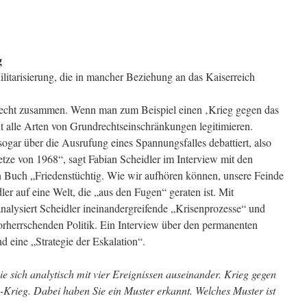
g
litarisierung, die in mancher Beziehung an das Kaiserreich
lecht zusammen. Wenn man zum Beispiel einen ‚Krieg gegen das
t alle Arten von Grundrechtseinschränkungen legitimieren.
ogar über die Ausrufung eines Spannungsfalles debattiert, also
etze von 1968“, sagt Fabian Scheidler im Interview mit den
Buch „Friedenstüchtig. Wie wir aufhören können, unsere Feinde
dler auf eine Welt, die „aus den Fugen“ geraten ist. Mit
nalysiert Scheidler ineinandergreifende „Krisenprozesse“ und
vorherrschenden Politik. Ein Interview über den permanenten
eine „Strategie der Eskalation“.
Sie sich analytisch mit vier Ereignissen auseinander. Krieg gegen
Krieg. Dabei haben Sie ein Muster erkannt. Welches Muster ist