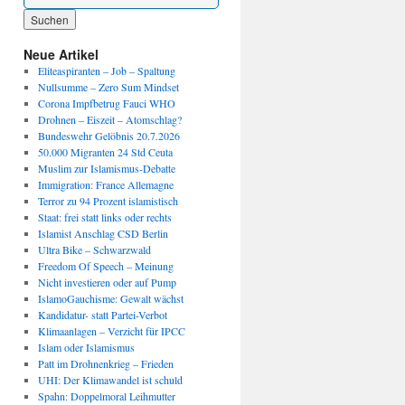
Wenn die Ergebnisse der automatischen Vervollständigung verfügbar sind, benutze die P
Neue Artikel
Eliteaspiranten – Job – Spaltung
Nullsumme – Zero Sum Mindset
Corona Impfbetrug Fauci WHO
Drohnen – Eiszeit – Atomschlag?
Bundeswehr Gelöbnis 20.7.2026
50.000 Migranten 24 Std Ceuta
Muslim zur Islamismus-Debatte
Immigration: France Allemagne
Terror zu 94 Prozent islamistisch
Staat: frei statt links oder rechts
Islamist Anschlag CSD Berlin
Ultra Bike – Schwarzwald
Freedom Of Speech – Meinung
Nicht investieren oder auf Pump
IslamoGauchisme: Gewalt wächst
Kandidatur- statt Partei-Verbot
Klimaanlagen – Verzicht für IPCC
Islam oder Islamismus
Patt im Drohnenkrieg – Frieden
UHI: Der Klimawandel ist schuld
Spahn: Doppelmoral Leihmutter