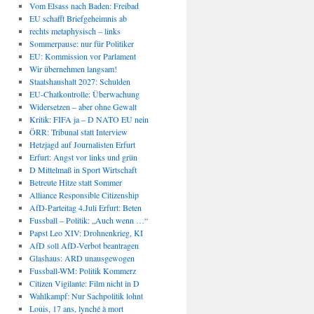
Vom Elsass nach Baden: Freibad
EU schafft Briefgeheimnis ab
rechts metaphysisch – links
Sommerpause: nur für Politiker
EU: Kommission vor Parlament
Wir übernehmen langsam!
Staatshaushalt 2027: Schulden
EU-Chatkontrolle: Überwachung
Widersetzen – aber ohne Gewalt
Kritik: FIFA ja – D NATO EU nein
ÖRR: Tribunal statt Interview
Hetzjagd auf Journalisten Erfurt
Erfurt: Angst vor links und grün
D Mittelmaß in Sport Wirtschaft
Betreute Hitze statt Sommer
Alliance Responsible Citizenship
AfD-Parteitag 4.Juli Erfurt: Beten
Fussball – Politik: „Auch wenn …“
Papst Leo XIV: Drohnenkrieg, KI
AfD soll AfD-Verbot beantragen
Glashaus: ARD unausgewogen
Fussball-WM: Politik Kommerz
Citizen Vigilante: Film nicht in D
Wahlkampf: Nur Sachpolitik lohnt
Louis, 17 ans, lynché à mort