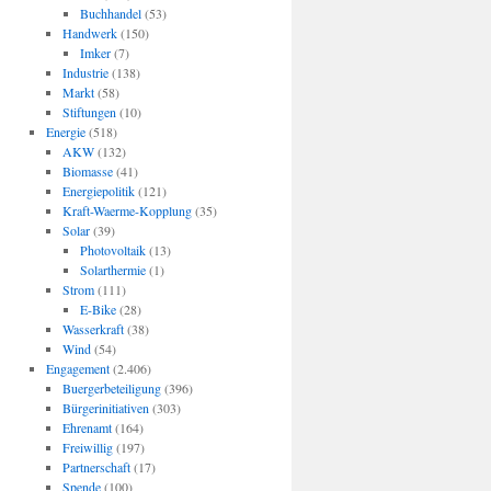
Buchhandel
(53)
Handwerk
(150)
Imker
(7)
Industrie
(138)
Markt
(58)
Stiftungen
(10)
Energie
(518)
AKW
(132)
Biomasse
(41)
Energiepolitik
(121)
Kraft-Waerme-Kopplung
(35)
Solar
(39)
Photovoltaik
(13)
Solarthermie
(1)
Strom
(111)
E-Bike
(28)
Wasserkraft
(38)
Wind
(54)
Engagement
(2.406)
Buergerbeteiligung
(396)
Bürgerinitiativen
(303)
Ehrenamt
(164)
Freiwillig
(197)
Partnerschaft
(17)
Spende
(100)