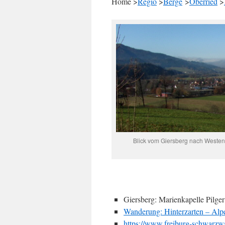
Home >
Regio
>
Berge
>
Oberried
>
Blick vom Giersberg nach Westen 
Giersberg: Marienkapelle Pilger
Wanderung: Hinterzarten – Alp
https://www.freiburg-schwarzwa