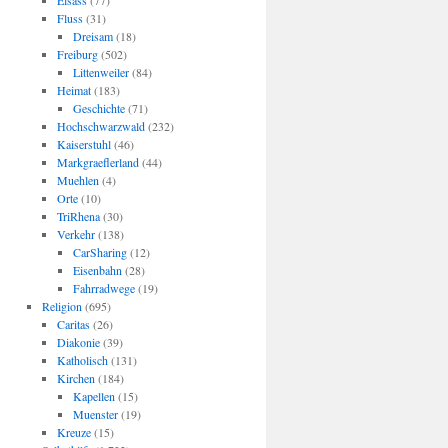
Elsass
(77)
Fluss
(31)
Dreisam
(18)
Freiburg
(502)
Littenweiler
(84)
Heimat
(183)
Geschichte
(71)
Hochschwarzwald
(232)
Kaiserstuhl
(46)
Markgraeflerland
(44)
Muehlen
(4)
Orte
(10)
TriRhena
(30)
Verkehr
(138)
CarSharing
(12)
Eisenbahn
(28)
Fahrradwege
(19)
Religion
(695)
Caritas
(26)
Diakonie
(39)
Katholisch
(131)
Kirchen
(184)
Kapellen
(15)
Muenster
(19)
Kreuze
(15)