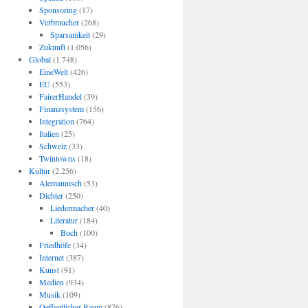
Sponsoring
(17)
Verbraucher
(268)
Sparsamkeit
(29)
Zukunft
(1.056)
Global
(1.748)
EineWelt
(426)
EU
(553)
FairerHandel
(39)
Finanzsystem
(156)
Integration
(764)
Italien
(25)
Schweiz
(33)
Twintowns
(18)
Kultur
(2.256)
Alemannisch
(53)
Dichter
(250)
Liedermacher
(40)
Literatur
(184)
Buch
(100)
Friedhöfe
(34)
Internet
(387)
Kunst
(91)
Medien
(934)
Musik
(109)
Oeffentlicher Raum
(876)