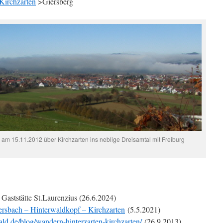
Kirchzarten
>Giersberg
am 15.11.2012 über Kirchzarten ins neblige Dreisamtal mit Freiburg
 Gaststätte St.Laurenzius (26.6.2024)
ersbach – Hinterwaldkopf – Kirchzarten
(5.5.2021)
ld.de/blog/wandern-hinterzarten-kirchzarten/
(26.9.2013)