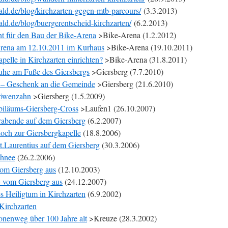
ld.de/blog/kirchzarten-gegen-mtb-parcours/
(3.3.2013)
ld.de/blog/buergerentscheid-kirchzarten/
(6.2.2013)
 für den Bau der Bike-Arena
>Bike-Arena (1.2.2012)
rena am 12.10.2011 im Kurhaus
>Bike-Arena (19.10.2011)
elle in Kirchzarten einrichten?
>Bike-Arena (31.8.2011)
uhe am Fuße des Giersbergs
>Giersberg (7.7.2010)
 – Geschenk an die Gemeinde
>Giersberg (21.6.2010)
Löwenzahn
>Giersberg (1.5.2009)
biläums-Giersberg-Cross
>Laufen1 (26.10.2007)
rabende auf dem Giersberg
(6.2.2007)
och zur Giersbergkapelle
(18.8.2006)
St.Laurentius auf dem Giersberg
(30.3.2006)
chnee
(26.2.2006)
vom Giersberg aus
(12.10.2003)
 vom Giersberg aus
(24.12.2007)
 Heiligtum in Kirchzarten
(6.9.2002)
Kirchzarten
onenweg über 100 Jahre alt
>Kreuze (28.3.2002)