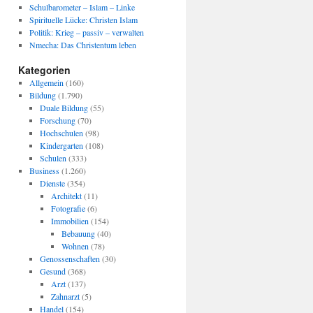
Schulbarometer – Islam – Linke
Spirituelle Lücke: Christen Islam
Politik: Krieg – passiv – verwalten
Nmecha: Das Christentum leben
Kategorien
Allgemein
(160)
Bildung
(1.790)
Duale Bildung
(55)
Forschung
(70)
Hochschulen
(98)
Kindergarten
(108)
Schulen
(333)
Business
(1.260)
Dienste
(354)
Architekt
(11)
Fotografie
(6)
Immobilien
(154)
Bebauung
(40)
Wohnen
(78)
Genossenschaften
(30)
Gesund
(368)
Arzt
(137)
Zahnarzt
(5)
Handel
(154)