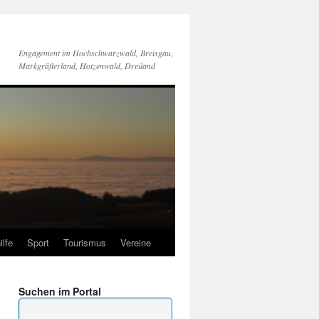
Engagement im Hochschwarzwald, Breisgau,
Markgräflerland, Hotzenwald, Dreiland
ilfe
Sport
Tourismus
Vereine
Suchen im Portal