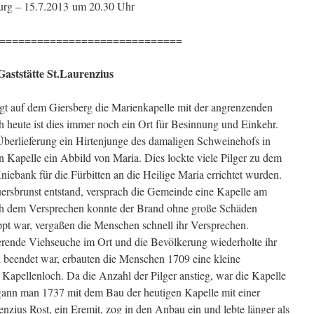
burg – 15.7.2013 um 20.30 Uhr
=============================
Gaststätte St.Laurenzius
gt auf dem Giersberg die Marienkapelle mit der angrenzenden
ch heute ist dies immer noch ein Ort für Besinnung und Einkehr.
 Überlieferung ein Hirtenjunge des damaligen Schweinehofs in
n Kapelle ein Abbild von Maria. Dies lockte viele Pilger zu dem
niebank für die Fürbitten an die Heilige Maria errichtet wurden.
ersbrunst entstand, versprach die Gemeinde eine Kapelle am
ch dem Versprechen konnte der Brand ohne große Schäden
ppt war, vergaßen die Menschen schnell ihr Versprechen.
vierende Viehseuche im Ort und die Bevölkerung wiederholte ihr
l beendet war, erbauten die Menschen 1709 eine kleine
Kapellenloch. Da die Anzahl der Pilger anstieg, war die Kapelle
begann man 1737 mit dem Bau der heutigen Kapelle mit einer
zius Rost, ein Eremit, zog in den Anbau ein und lebte länger als