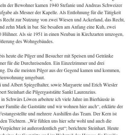
hseln der Bewohner kamen 1940 Stefanie und Andreas Schweizer
gabe als Mesner der Kapelle. Als Entlohnung für die Tätigkeit
das Recht zur Nutzung von zwei Wiesen und Ackerland, das Recht,
und zehn Mark in bar. Sie besaßen am Anfang eine Kuh, zwei
 Hühner. Als sie 1951 in einen Neubau in Kirchzarten umzogen,
rößerung des Wohngebäudes.
e bis heute die Pilger und Besucher mit Speisen und Getränke
mer für die Durchreisenden. Ein Einzelzimmer und drei
ng. Da die meisten Pilger aus der Gegend kamen und kommen,
erienwohnung umgebaut.
 und Albert Spiegelhalter, sowie Margarete und Erich Wiesler
 Steinhart die Pilgergaststätte Sankt Laurenzius.
n Schwärs Löwen arbeitete ich viele Jahre im Bierhäusle in
r Familie die Gaststätte und wir wohnen hier auch“, erklärte der
 Festangestellte und mehrere Aushilfen das Team. Der Kern ist
iden Töchtern. „Wir fühlen uns hier sehr wohl und auch die
erpächter ist außerordentlich gut“; berichtete Steinhart. Heute