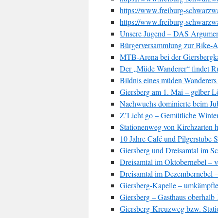
https://www.freiburg-schwarzwa
https://www.freiburg-schwarzwa
Unsere Jugend – DAS Argument
Bürgerversammlung zur Bike-A
MTB-Arena bei der Giersbergkap
Der „Müde Wanderer“ findet R
Bildnis eines müden Wanderers
Giersberg am 1. Mai – gelber 
Nachwuchs dominierte beim Ju
Z’Licht go – Gemütliche Winte
Stationenweg von Kirchzarten h
10 Jahre Café und Pilgerstube 
Giersberg und Dreisamtal im S
Dreisamtal im Oktobernebel – 
Dreisamtal im Dezembernebel –
Giersberg-Kapelle – umkämpftes
Giersberg – Gasthaus oberhalb 
Giersberg-Kreuzweg bzw. Stati