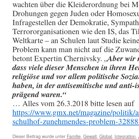
wachten über die Kleiderordnung bei M
Drohungen gegen Juden oder Homosexue
Infragestellen der Demokratie, Sympath
Terrororganisationen wie den IS, das Ti
Weltkarte – an Schulen laut Studie keine
Problem kann man nicht auf die Zuwand
Aber wir 
betont Expertin Chernivsky. „
dass viele dieser Menschen in ihren H
religiöse und vor allem politische Sozi
haben, in der antisemitische und anti-
prägend waren.“
… Alles vom 26.3.2018 bitte lesen auf
https://www.gmx.net/magazine/politik/a
schulhof-zunehmendes-problem-3288
Dieser Beitrag wurde unter
Familie
,
Gewalt
,
Global
,
Integration
,