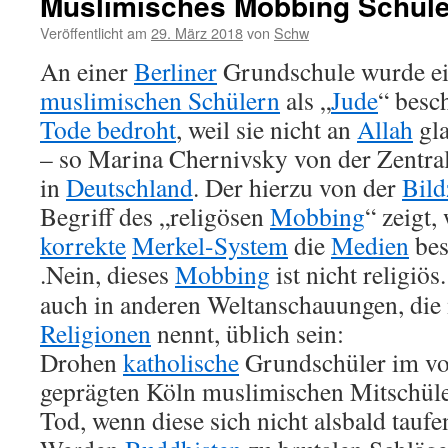
Muslimisches Mobbing Schul
Veröffentlicht am
29. März 2018
von
Schw
An einer
Berliner
Grundschule wurde ei
muslimischen Schülern
als „
Jude
“ besc
Tode bedroht
, weil sie nicht an
Allah
gla
– so Marina Chernivsky von der Zentra
in
Deutschland
. Der hierzu von der
Bild
Begriff des „religösen
Mobbing
“ zeigt,
korrekte
Merkel-System
die
Medien
bes
.
Nein, dieses
Mobbing
ist nicht religiö
auch in anderen Weltanschauungen, die
Religionen
nennt, üblich sein:
Drohen
katholische
Grundschüler im v
geprägten Köln muslimischen Mitschüle
Tod, wenn diese sich nicht alsbald taufe