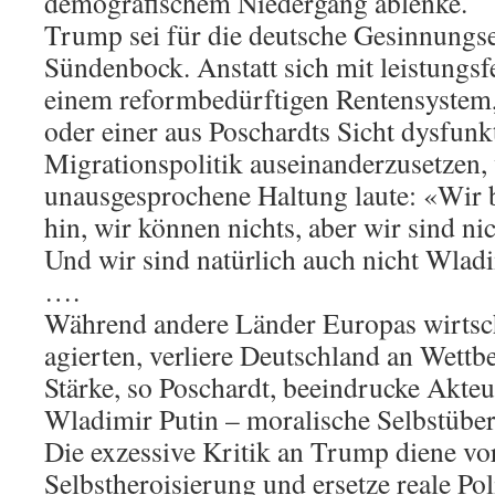
demografischem Niedergang ablenke.
Trump sei für die deutsche Gesinnungsel
Sündenbock. Anstatt sich mit leistungsf
einem reformbedürftigen Rentensystem
oder einer aus Poschardts Sicht dysfunk
Migrationspolitik auseinanderzusetzen, 
unausgesprochene Haltung laute: «Wir
hin, wir können nichts, aber wir sind n
Und wir sind natürlich auch nicht Wla
….
Während andere Länder Europas wirtsch
agierten, verliere Deutschland an Wettb
Stärke, so Poschardt, beeindrucke Akte
Wladimir Putin – moralische Selbstübe
Die exzessive Kritik an Trump diene vo
Selbstheroisierung und ersetze reale Po