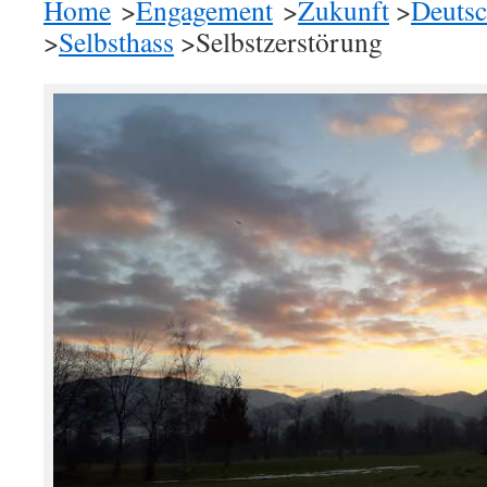
Home
>
Engagement
>
Zukunft
>
Deutsc
>
Selbsthass
>Selbstzerstörung