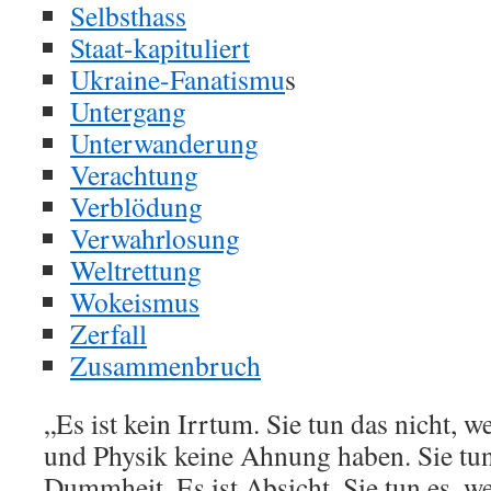
Selbsthass
Staat-kapituliert
Ukraine-Fanatismu
s
Untergang
Unterwanderung
Verachtung
Verblödung
Verwahrlosung
Weltrettung
Wokeismus
Zerfall
Zusammenbruch
„Es ist kein Irrtum. Sie tun das nicht, w
und Physik keine Ahnung haben. Sie tun
Dummheit. Es ist Absicht. Sie tun es, we