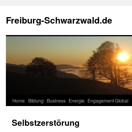
Zum
Inhalt
Freiburg-Schwarzwald.de
springen
Home
Bildung
Business
Energie
Engagement
Global
Selbstzerstörung