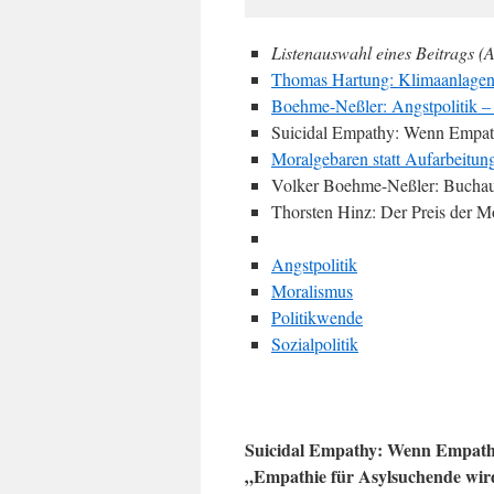
Listenauswahl eines Beitrags (A
Thomas Hartung: Klimaanlagen 
Boehme-Neßler: Angstpolitik – 
Suicidal Empathy: Wenn Empathi
Moralgebaren statt Aufarbeitun
Volker Boehme-Neßler: Buchaus
Thorsten Hinz: Der Preis der Mo
Angstpolitik
Moralismus
Politikwende
Sozialpolitik
Suicidal Empathy: Wenn Empathie
„Empathie für Asylsuchende wird