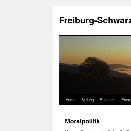
Zum
Inhalt
Freiburg-Schwar
springen
Home
Bildung
Business
Energ
Moralpolitik