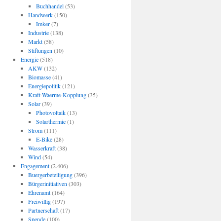
Buchhandel
(53)
Handwerk
(150)
Imker
(7)
Industrie
(138)
Markt
(58)
Stiftungen
(10)
Energie
(518)
AKW
(132)
Biomasse
(41)
Energiepolitik
(121)
Kraft-Waerme-Kopplung
(35)
Solar
(39)
Photovoltaik
(13)
Solarthermie
(1)
Strom
(111)
E-Bike
(28)
Wasserkraft
(38)
Wind
(54)
Engagement
(2.406)
Buergerbeteiligung
(396)
Bürgerinitiativen
(303)
Ehrenamt
(164)
Freiwillig
(197)
Partnerschaft
(17)
Spende
(100)