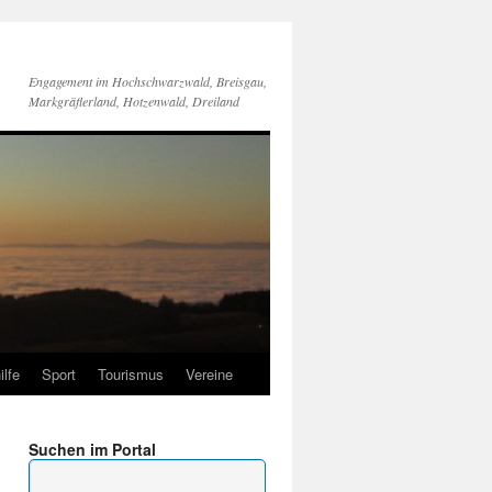
Engagement im Hochschwarzwald, Breisgau,
Markgräflerland, Hotzenwald, Dreiland
ilfe
Sport
Tourismus
Vereine
Suchen im Portal