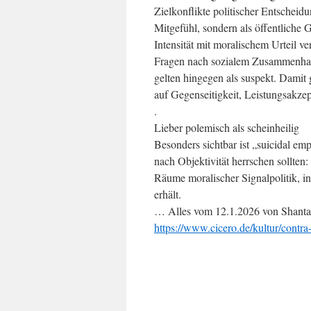
Zielkonflikte politischer Entscheid
Mitgefühl, sondern als öffentliche
Intensität mit moralischem Urteil v
Fragen nach sozialem Zusammenhalt, 
gelten hingegen als suspekt. Damit 
auf Gegenseitigkeit, Leistungsakze
.
Lieber polemisch als scheinheilig
Besonders sichtbar ist „suicidal em
nach Objektivität herrschen sollten: 
Räume moralischer Signalpolitik, 
erhält.
… Alles vom 12.1.2026 von Shantanu
https://www.cicero.de/kultur/contr