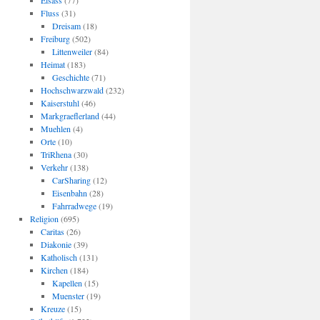
Elsass
(77)
Fluss
(31)
Dreisam
(18)
Freiburg
(502)
Littenweiler
(84)
Heimat
(183)
Geschichte
(71)
Hochschwarzwald
(232)
Kaiserstuhl
(46)
Markgraeflerland
(44)
Muehlen
(4)
Orte
(10)
TriRhena
(30)
Verkehr
(138)
CarSharing
(12)
Eisenbahn
(28)
Fahrradwege
(19)
Religion
(695)
Caritas
(26)
Diakonie
(39)
Katholisch
(131)
Kirchen
(184)
Kapellen
(15)
Muenster
(19)
Kreuze
(15)