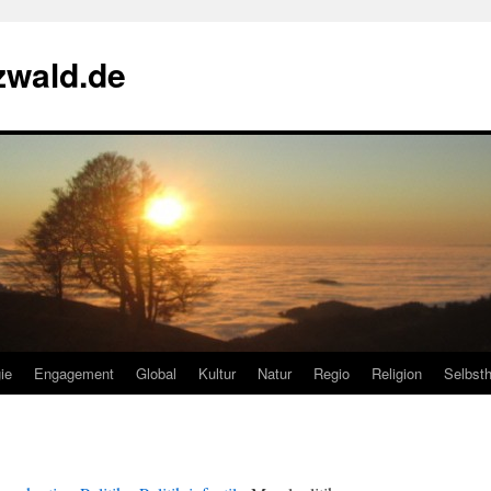
zwald.de
ie
Engagement
Global
Kultur
Natur
Regio
Religion
Selbsth