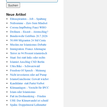
Wenn die Ergebnisse der automatischen Vervollständigung verfügbar sind, benutze die P
Neue Artikel
Eliteaspiranten – Job – Spaltung
Nullsumme – Zero Sum Mindset
Corona Impfbetrug Fauci WHO
Drohnen – Eiszeit – Atomschlag?
Bundeswehr Gelöbnis 20.7.2026
50.000 Migranten 24 Std Ceuta
Muslim zur Islamismus-Debatte
Immigration: France Allemagne
Terror zu 94 Prozent islamistisch
Staat: frei statt links oder rechts
Islamist Anschlag CSD Berlin
Ultra Bike – Schwarzwald
Freedom Of Speech – Meinung
Nicht investieren oder auf Pump
IslamoGauchisme: Gewalt wächst
Kandidatur- statt Partei-Verbot
Klimaanlagen – Verzicht für IPCC
Islam oder Islamismus
Patt im Drohnenkrieg – Frieden
UHI: Der Klimawandel ist schuld
Spahn: Doppelmoral Leihmutter