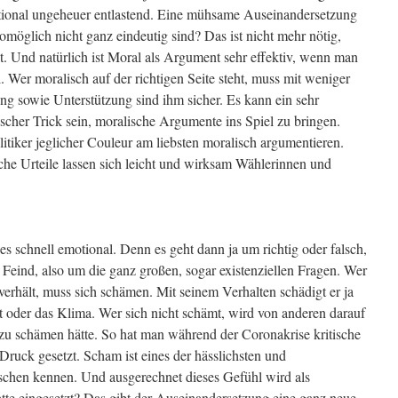
tional ungeheuer entlastend. Eine mühsame Auseinandersetzung
möglich nicht ganz eindeutig sind? Das ist nicht mehr nötig,
t. Und natürlich ist Moral als Argument sehr effektiv, wenn man
l. Wer moralisch auf der richtigen Seite steht, muss mit weniger
g sowie Unterstützung sind ihm sicher. Es kann ein sehr
rischer Trick sein, moralische Argumente ins Spiel zu bringen.
itiker jeglicher Couleur am liebsten moralisch argumentieren.
che Urteile lassen sich leicht und wirksam Wählerinnen und
 schnell emotional. Denn es geht dann ja um richtig oder falsch,
eind, also um die ganz großen, sogar existenziellen Fragen. Wer
 verhält, muss sich schämen. Mit seinem Verhalten schädigt er ja
t oder das Klima. Wer sich nicht schämt, wird von anderen darauf
t zu schämen hätte. So hat man während der Coronakrise kritische
ruck gesetzt. Scham ist eines der hässlichsten und
hen kennen. Und ausgerechnet dieses Gefühl wird als
atte eingesetzt? Das gibt der Auseinandersetzung eine ganz neue,