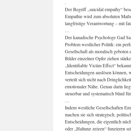
.
Der Begriff „suicidal empathy“ besc
Empathie wird zum absoluten Maßst
langfristige Verantwortung – mit fat
…
Der kanadische Psychologe Gad Saad
Problem westlicher Politik: ein per
Gesellschaft als moralisch geboten e
Bilder einzelner Opfer ziehen stärker
„Identifiable Victim Effect“ bekann
Entscheidungen auslösen können, w
verteilt sich nicht nach Dringlichk
emotionaler Nähe. Genau darin liegt i
steuerbar und systematisch blind für
…
Indem westliche Gesellschaften Em
machen sie sich strategisch, politi
Entscheidungen, die eigentlich nüch
oder „Haltung zeigen“ fungieren sei