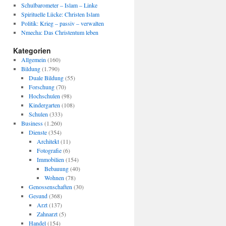
Schulbarometer – Islam – Linke
Spirituelle Lücke: Christen Islam
Politik: Krieg – passiv – verwalten
Nmecha: Das Christentum leben
Kategorien
Allgemein
(160)
Bildung
(1.790)
Duale Bildung
(55)
Forschung
(70)
Hochschulen
(98)
Kindergarten
(108)
Schulen
(333)
Business
(1.260)
Dienste
(354)
Architekt
(11)
Fotografie
(6)
Immobilien
(154)
Bebauung
(40)
Wohnen
(78)
Genossenschaften
(30)
Gesund
(368)
Arzt
(137)
Zahnarzt
(5)
Handel
(154)