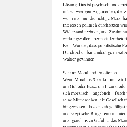
Lösung. Das ist psychisch und emo
mit schwierigen Argumenten, die wo
wenn man nur die richtige Moral ha
Interessen politisch durchsetzen wil
Widerstand rechnen, und Zustimmun
wirkungsvoller, aber perfider rheto
Kein Wunder, dass populistische Pol
Durch scheinbar eindeutige moralis
Wähler gewinnen.
Scham: Moral und Emotionen
Wenn Moral ins Spiel kommt, wird es
um Gut oder Böse, um Freund oder F
sich moralisch – angeblich – falsch
seine Mitmenschen, die Gesellschaf
hingewiesen, dass er sich gefälligs
und skeptische Bürger enorm unter D
unangenehmsten Gefühle, das Mensc
Instrument in einer politischen Deb