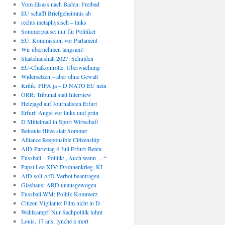
Vom Elsass nach Baden: Freibad
EU schafft Briefgeheimnis ab
rechts metaphysisch – links
Sommerpause: nur für Politiker
EU: Kommission vor Parlament
Wir übernehmen langsam!
Staatshaushalt 2027: Schulden
EU-Chatkontrolle: Überwachung
Widersetzen – aber ohne Gewalt
Kritik: FIFA ja – D NATO EU nein
ÖRR: Tribunal statt Interview
Hetzjagd auf Journalisten Erfurt
Erfurt: Angst vor links und grün
D Mittelmaß in Sport Wirtschaft
Betreute Hitze statt Sommer
Alliance Responsible Citizenship
AfD-Parteitag 4.Juli Erfurt: Beten
Fussball – Politik: „Auch wenn …“
Papst Leo XIV: Drohnenkrieg, KI
AfD soll AfD-Verbot beantragen
Glashaus: ARD unausgewogen
Fussball-WM: Politik Kommerz
Citizen Vigilante: Film nicht in D
Wahlkampf: Nur Sachpolitik lohnt
Louis, 17 ans, lynché à mort