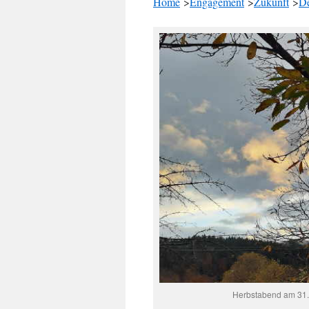
Home
>
Engagement
>
Zukunft
>
De
Herbstabend am 31.