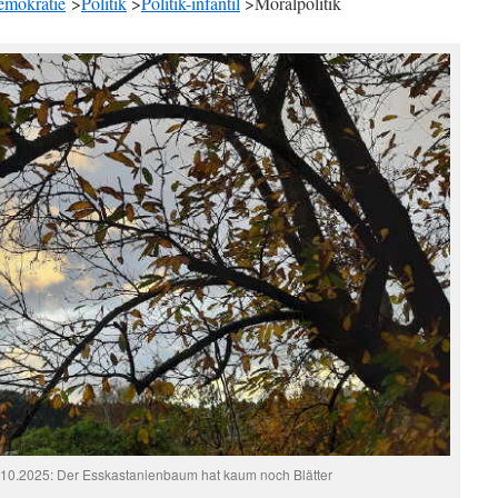
mokratie
>
Politik
>
Politik-infantil
>Moralpolitik
10.2025: Der Esskastanienbaum hat kaum noch Blätter