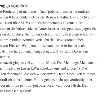
ug „Angstpolitik“
he Forderungen nicht mehr (nur) politisch, sondern moralisch
 den Klimaschutz bietet viele Beispiele dafür. Das gilt etwa für
skussion über SUVs und Verbrennerautos allgemein. Mit
rden die Fahrer solcher Autos kritisiert, oft geradezu gegeißelt.
ten Autofahrer. Sie fühlen sich in ihrer Freiheit eingeschränkt –
 ihre Kritiker. Ähnlich verlaufen die Diskussionen über
 von Fleisch. Wer genau hinschaut, findet in immer mehr
 den Sachargumenten entgegengestellt werden. Das ist ein
en ist.
oronazeit ging es viel zu oft um Moral. Der Meinungs-Mainstream
 sich impfen zu lassen („Wir schützen uns und andere“). Das
ngen derjenigen, die sich widersetzten. Denn Moral liefert immer
ralisch unterfütterten Politik geht es nicht um vernünftig oder
oder nicht. Es geht um gut oder böse, wahr oder falsch. Das
re Durchschlagskraft.