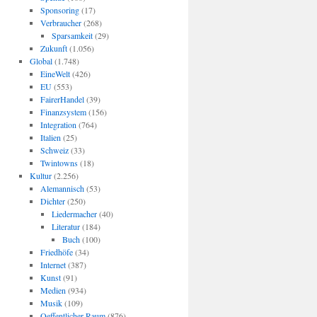
Sponsoring
(17)
Verbraucher
(268)
Sparsamkeit
(29)
Zukunft
(1.056)
Global
(1.748)
EineWelt
(426)
EU
(553)
FairerHandel
(39)
Finanzsystem
(156)
Integration
(764)
Italien
(25)
Schweiz
(33)
Twintowns
(18)
Kultur
(2.256)
Alemannisch
(53)
Dichter
(250)
Liedermacher
(40)
Literatur
(184)
Buch
(100)
Friedhöfe
(34)
Internet
(387)
Kunst
(91)
Medien
(934)
Musik
(109)
Oeffentlicher Raum
(876)