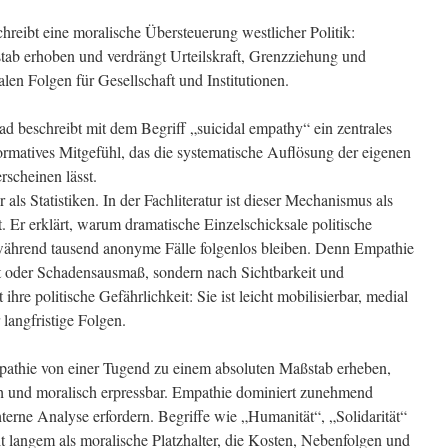
hreibt eine moralische Übersteuerung westlicher Politik:
ab erhoben und verdrängt Urteilskraft, Grenzziehung und
alen Folgen für Gesellschaft und Institutionen.
 beschreibt mit dem Begriff „suicidal empathy“ ein zentrales
formatives Mitgefühl, das die systematische Auflösung der eigenen
rscheinen lässt.
 als Statistiken. In der Fachliteratur ist dieser Mechanismus als
t. Er erklärt, warum dramatische Einzelschicksale politische
ährend tausend anonyme Fälle folgenlos bleiben. Denn Empathie
eit oder Schadensausmaß, sondern nach Sichtbarkeit und
hre politische Gefährlichkeit: Sie ist leicht mobilisierbar, medial
 langfristige Folgen.
pathie von einer Tugend zu einem absoluten Maßstab erheben,
sch und moralisch erpressbar. Empathie dominiert zunehmend
terne Analyse erfordern. Begriffe wie „Humanität“, „Solidarität“
t langem als moralische Platzhalter, die Kosten, Nebenfolgen und