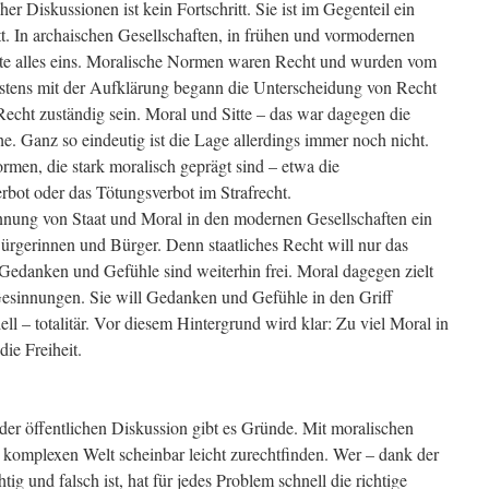
er Diskussionen ist kein Fortschritt. Sie ist im Gegenteil ein
itt. In archaischen Gesellschaften, in frühen und vormodernen
tte alles eins. Moralische Normen waren Recht und wurden vom
estens mit der Aufklärung begann die Unterscheidung von Recht
 Recht zuständig sein. Moral und Sitte – das war dagegen die
. Ganz so eindeutig ist die Lage allerdings immer noch nicht.
ormen, die stark moralisch geprägt sind – etwa die
bot oder das Tötungsverbot im Strafrecht.
ennung von Staat und Moral in den modernen Gesellschaften ein
ürgerinnen und Bürger. Denn staatliches Recht will nur das
 Gedanken und Gefühle sind weiterhin frei. Moral dagegen zielt
Gesinnungen. Sie will Gedanken und Gefühle in den Griff
ell – totalitär. Vor diesem Hintergrund wird klar: Zu viel Moral in
die Freiheit.
er öffentlichen Diskussion gibt es Gründe. Mit moralischen
komplexen Welt scheinbar leicht zurechtfinden. Wer – dank der
g und falsch ist, hat für jedes Problem schnell die richtige