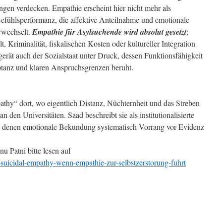
ungen verdecken. Empathie erscheint hier nicht mehr als
 Gefühlsperformanz, die affektive Anteilnahme und emotionale
erwechselt.
Empathie für Asylsuchende wird absolut gesetzt
;
Kriminalität, fiskalischen Kosten oder kultureller Integration
gerät auch der Sozialstaat unter Druck, dessen Funktionsfähigkeit
ptanz und klaren Anspruchsgrenzen beruht.
pathy“ dort, wo eigentlich Distanz, Nüchternheit und das Streben
an den Universitäten. Saad beschreibt sie als institutionalisierte
in denen emotionale Bekundung systematisch Vorrang vor Evidenz
 Patni bitte lesen auf
a-suicidal-empathy-wenn-empathie-zur-selbstzerstorung-fuhrt