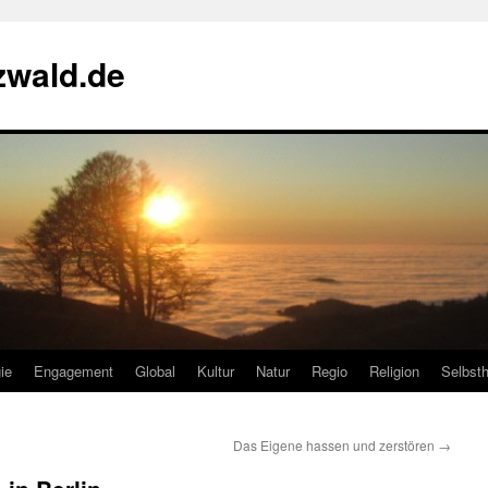
zwald.de
ie
Engagement
Global
Kultur
Natur
Regio
Religion
Selbsth
Das Eigene hassen und zerstören
→