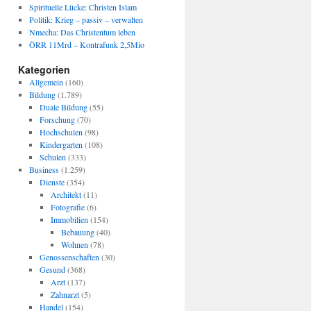
Spirituelle Lücke: Christen Islam
Politik: Krieg – passiv – verwalten
Nmecha: Das Christentum leben
ÖRR 11Mrd – Kontrafunk 2,5Mio
Kategorien
Allgemein
(160)
Bildung
(1.789)
Duale Bildung
(55)
Forschung
(70)
Hochschulen
(98)
Kindergarten
(108)
Schulen
(333)
Business
(1.259)
Dienste
(354)
Architekt
(11)
Fotografie
(6)
Immobilien
(154)
Bebauung
(40)
Wohnen
(78)
Genossenschaften
(30)
Gesund
(368)
Arzt
(137)
Zahnarzt
(5)
Handel
(154)