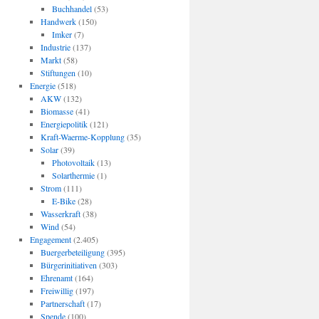
Buchhandel
(53)
Handwerk
(150)
Imker
(7)
Industrie
(137)
Markt
(58)
Stiftungen
(10)
Energie
(518)
AKW
(132)
Biomasse
(41)
Energiepolitik
(121)
Kraft-Waerme-Kopplung
(35)
Solar
(39)
Photovoltaik
(13)
Solarthermie
(1)
Strom
(111)
E-Bike
(28)
Wasserkraft
(38)
Wind
(54)
Engagement
(2.405)
Buergerbeteiligung
(395)
Bürgerinitiativen
(303)
Ehrenamt
(164)
Freiwillig
(197)
Partnerschaft
(17)
Spende
(100)