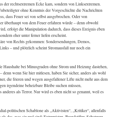
aus der rechtsextremen Ecke kam, sondern von Linksextremen.
nbeteiligter ohne Kenntnis der Vorgeschichte die Nachrichten
s, dass Feuer sei von selbst ausgebrochen. Oder von
er überhaupt von dem Feuer erfahren würde – denn obwohl
ird, erfolgt die Manipulation dadurch, dass dieses Ereignis eben
ondern eher unter ferner liefen erscheint.
g wäre von Rechts gekommen: Sondersendungen, Demos,
nks – und plötzlich scheint Stromausfall nur noch ein
de Haushalte bei Minusgraden ohne Strom und Heizung dastehen,
 – denn wenn Sie hier mitlesen, haben Sie sicher, anders als wohl
er, die frieren und wegen ausgefallener Lifte nicht mehr aus dem
gen irgendeine beheizbare Bleibe suchen müssen,
s anderes als Terror. Nur wird es eben nicht so genannt, weil es
ial-politischen Schablone als „Aktivisten“, „Kritiker“, allenfalls
als das, was sie real sind: Extremisten, Brandstifter, Saboteure.