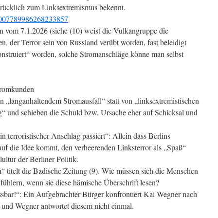
rücklich zum Linksextremismus bekennt.
/2007789986268233857
n vom 7.1.2026 (siehe (10) weist die Vulkangruppe die
, der Terror sein von Russland verübt worden, fast beleidigt
konstruiert“ worden, solche Stromanschläge könne man selbst
Stromkunden
„langanhaltendem Stromausfall“ statt von „linksextremistischen
g“ und schieben die Schuld bzw. Ursache eher auf Schicksal und
in terroristischer Anschlag passiert“: Allein dass Berlins
f die Idee kommt, den verheerenden Linksterror als „Spaß“
ultur der Berliner Politik.
“ titelt die Badische Zeitung (9). Wie müssen sich die Menschen
fühlern, wenn sie diese hämische Überschrift lesen?
assbar!“: Ein Aufgebrachter Bürger konfrontiert Kai Wegner nach
, und Wegner antwortet diesem nicht einmal.