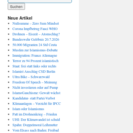
Wenn die Ergebnisse der automatischen Vervollständigung verfügbar sind, benutze die P
Neue Artikel
Nullsumme – Zero Sum Mindset
Corona Impfbetrug Fauci WHO
Drohnen – Eiszeit – Atomschlag?
Bundeswehr Gelöbnis 20.7.2026
50.000 Migranten 24 Std Ceuta
Muslim zur Islamismus-Debatte
Immigration: France Allemagne
Terror zu 94 Prozent islamistisch
Staat: frei statt links oder rechts
Islamist Anschlag CSD Berlin
Ultra Bike – Schwarzwald
Freedom Of Speech – Meinung
Nicht investieren oder auf Pump
IslamoGauchisme: Gewalt wächst
Kandidatur- statt Partei-Verbot
Klimaanlagen – Verzicht für IPCC
Islam oder Islamismus
Patt im Drohnenkrieg – Frieden
UHI: Der Klimawandel ist schuld
Spahn: Doppelmoral Leihmutter
Vom Elsass nach Baden: Freibad