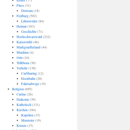
Elsass
(77)
Fluss
(31)
Dreisam
(18)
Freiburg
(502)
Littenweiler
(84)
Heimat
(183)
Geschichte
(71)
Hochschwarzwald
(232)
Kaiserstuhl
(46)
Markgraeflerland
(44)
Muehlen
(4)
Orte
(10)
TriRhena
(30)
Verkehr
(138)
CarSharing
(12)
Eisenbahn
(28)
Fahrradwege
(19)
Religion
(695)
Caritas
(26)
Diakonie
(39)
Katholisch
(131)
Kirchen
(184)
Kapellen
(15)
Muenster
(19)
Kreuze
(15)