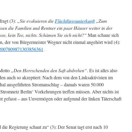
ragt (3):
„Sie evakuieren die
Flüchtlingsunterkunft
„Zum
sen die Familien und Rentner ein paar Häuser weiter in der
se, kein Tee, nichts. Schämen Sie sich nicht?“
Man schaue sich
n, der von Bürgermeister Wegner nicht einmal angehört wird (4):
us/2007809871303856361
 Motto
„Den Herrschenden den Saft abdrehen“
. Es ist alles also
den auch so akzeptiert: Nach dem von den Linksaktivisten im
thal ausgeführten Stromanschlag – damals waren 50.000
‚Stromnetz Berlin‘ Vorkehrungen treffen müssen. Aber nichts ist
icht gefasst – aus Unvermögen oder aufgrund der linken Täterschaft
 die Regierung schaut zu“ (3): Der Senat tagt erst nach 10