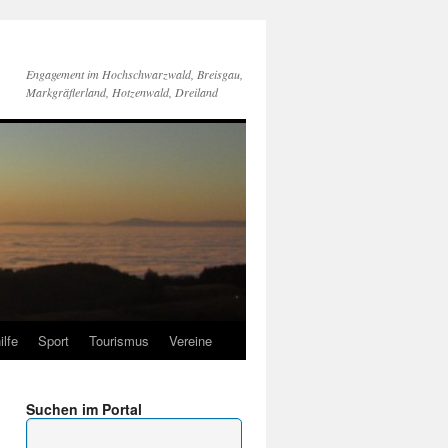
Engagement im Hochschwarzwald, Breisgau,
Markgräflerland, Hotzenwald, Dreiland
ilfe
Sport
Tourismus
Vereine
Suchen im Portal