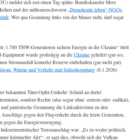
U) meldet sich erst einen Tag später. Bundeskanzler Merz
Medien und der millionenschweren „
Demokratie leben“-NGOs
.
litik
: Wer qua Gesinnung links von der Mauer steht, darf sogar
ht: 1.700 THW-Generatoren sichern Energie in der Ukraine“ titelt
all-Equipment wurde großzügig an die
Ukraine
geliefert (gut so),
nen Stromausfall keinerlei Reserve einbehalten (gar nicht gut).
 Strom, Wärme und Verkehr statt Sektorkopplung
(8.1.2026)
der bekannten Täter-Opfer-Umkehr: Schuld an derlei
tremisten, sondern Rechte (also sogar ohne -extrem oder -radikal),
und patriotische Gesinnung die Linksaktivisten zu den
 Anschläge gegen den Flugverkehr durch die letzte Generation,
n gegen die Energieversorgung.
inksextremistischer Terroranschlag war: „Es ist weder politisch,
immer krimineller Akt!“. er sagt dies, obwohl sich die Vulkan-