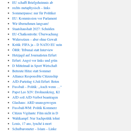
EU schafft Briefgeheimnis ab
rechts metaphysisch – links
Sommerpause: nur für Politiker
EU: Kommission vor Parlament
Wir übernehmen langsam!
Staatshaushalt 2027: Schulden
EU-Chatkontrolle: Überwachung
Widersetzen – aber ohne Gewalt
Kritik: FIFA ja – D NATO EU nein
ÖRR: Tribunal statt Interview
Hetzjagd auf Journalisten Erfurt
Erfurt: Angst vor links und grün
D Mittelmaß in Sport Wirtschaft
Betreute Hitze statt Sommer
Alliance Responsible Citizenship
AfD-Parteitag 4.Juli Erfurt: Beten
Fussball – Politik: „Auch wenn …“
Papst Leo XIV: Drohnenkrieg, KI
AfD soll AfD-Verbot beantragen
Glashaus: ARD unausgewogen
Fussball-WM: Politik Kommerz
Citizen Vigilante: Film nicht in D
Wahlkampf: Nur Sachpolitik lohnt
Louis, 17 ans, lynché à mort
Schulbarometer – Islam – Linke