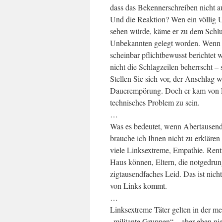
dass das Bekennerschreiben nicht 
Und die Reaktion? Wen ein völlig U
sehen würde, käme er zu dem Schlus
Unbekannten gelegt worden. Wenn 
scheinbar pflichtbewusst berichtet w
nicht die Schlagzeilen beherrscht – s
Stellen Sie sich vor, der Anschla
Dauerempörung. Doch er kam von Li
technisches Problem zu sein.
…
Was es bedeutet, wenn Abertausen
brauche ich Ihnen nicht zu erklären
viele Linksextreme, Empathie. Rentn
Haus können, Eltern, die notgedrun
zigtausendfaches Leid. Das ist nicht
von Links kommt.
…
Linksextreme Täter gelten in der med
„militante Gruppen“ – aber eben nie 