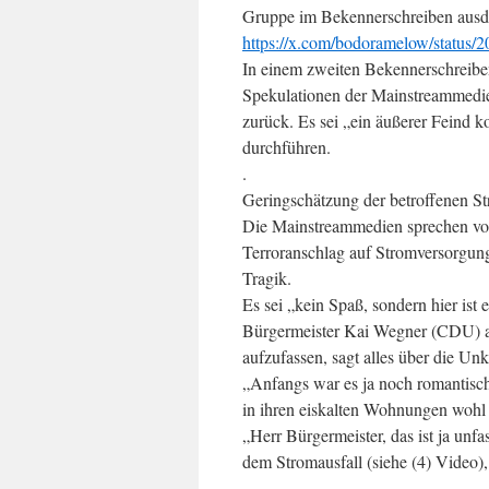
Gruppe im Bekennerschreiben ausd
https://x.com/bodoramelow/status
In einem zweiten Bekennerschreibe
Spekulationen der Mainstreammedien
zurück. Es sei „ein äußerer Feind 
durchführen.
.
Geringschätzung der betroffenen 
Die Mainstreammedien sprechen von 
Terroranschlag auf Stromversorgun
Tragik.
Es sei „kein Spaß, sondern hier ist e
Bürgermeister Kai Wegner (CDU) au
aufzufassen, sagt alles über die Unkl
„Anfangs war es ja noch romantisch
in ihren eiskalten Wohnungen wohl 
„Herr Bürgermeister, das ist ja unf
dem Stromausfall (siehe (4) Video)
.