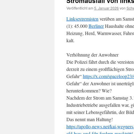
Stromausfall von links
Veröffentlicht am
5. Januar 2026
von
Sch
Linksextremisten
verüben am Samst
(1): 45.000
Berliner
Haushalte ohne 
Heizung, Herd, Warmwasser, Fahrst
kalt.
Verhöhnung der Anwohner
Die Polizei fährt durch die vereist
derzeit zu einem großflächigen Str
Gefahr“
https://x.com/spaceloop2
Gefahr“ der Anwohner ist unerträgli
herunterkommen? Wie?
Nachdem der Strom am Samstag 3.
Industriebetriebe ausgefallen war
mit seiner Lebensgefährtin, der Bi
Das nennt man Haltung!
https://apollo-news.net/kai-wegners
afd-bsw-und-fdp-fordern-ruecktritt/