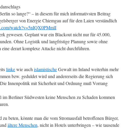
ndanschlags
erlin so lange?“ – in diesem für mich informativsten Beitrag
iegelsberger von Energie Chiemgau auf für den Laien verständlich
be.com/watch?v=5nIQX0PMmlI
erk gewesen. Geplant war ein Blackout nicht nur für 45.000,
nden. Ohne Logistik und langfristige Planung sowie ohne
eine derart komplexe Attacke nicht durchführen.
eits
linke
wie auch
islamistische
Gewalt im Inland weiterhin mehr
mmen bzw. geduldet wird und andererseits die Regierung sich
 Die Innenpolitik mit Sicherheit und Ordnung muß Vorrang
aß im Berliner Südwesten keine Menschen zu Schaden kommen
uren.
nd zu beten, könnte man die vom Stromausfall betroffenen Bürger,
und
ältere Menschen
, nicht in Hotels unterbringen – wie tausende