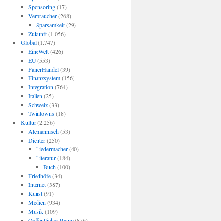
Sponsoring
(17)
Verbraucher
(268)
Sparsamkeit
(29)
Zukunft
(1.056)
Global
(1.747)
EineWelt
(426)
EU
(553)
FairerHandel
(39)
Finanzsystem
(156)
Integration
(764)
Italien
(25)
Schweiz
(33)
Twintowns
(18)
Kultur
(2.256)
Alemannisch
(53)
Dichter
(250)
Liedermacher
(40)
Literatur
(184)
Buch
(100)
Friedhöfe
(34)
Internet
(387)
Kunst
(91)
Medien
(934)
Musik
(109)
Oeffentlicher Raum
(876)