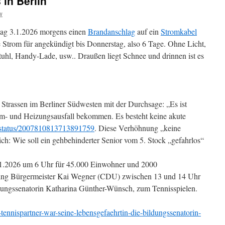
 in Berlin
w
ag 3.1.2026 morgens einen
Brandanschlag
auf ein
Stromkabel
Strom für angekündigt bis Donnerstag, also 6 Tage. Ohne Licht,
uhl, Handy-Lade, usw.. Draußen liegt Schnee und drinnen ist es
en Strassen im Berliner Südwesten mit der Durchsage: „Es ist
om- und Heizungsausfall bekommen. Es besteht keine akute
3/status/2007810813713891759
. Diese Verhöhnung „keine
ch: Wie soll ein gehbehinderter Senior vom 5. Stock „gefahrlos“
1.2026 um 6 Uhr für 45.000 Einwohner und 2000
, ging Bürgermeister Kai Wegner (CDU) zwischen 13 und 14 Uhr
ldungssenatorin Katharina Günther-Wünsch, zum Tennisspielen.
-tennispartner-war-seine-lebensgefaehrtin-die-bildungssenatorin-