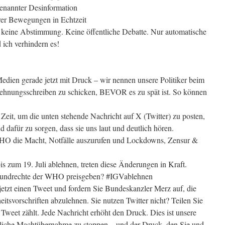
enannter Desinformation
er Bewegungen in Echtzeit
 keine Abstimmung. Keine öffentliche Debatte. Nur automatische
 ich verhindern es!
dien gerade jetzt mit Druck – wir nennen unsere Politiker beim
lehnungsschreiben zu schicken, BEVOR es zu spät ist. So können
Zeit, um die unten stehende Nachricht auf X (Twitter) zu posten,
dafür zu sorgen, dass sie uns laut und deutlich hören.
O die Macht, Notfälle auszurufen und Lockdowns, Zensur &
s zum 19. Juli ablehnen, treten diese Änderungen in Kraft.
Grundrechte der WHO preisgeben? #IGVablehnen
jetzt einen Tweet und fordern Sie Bundeskanzler Merz auf, die
itsvorschriften abzulehnen. Sie nutzen Twitter nicht? Teilen Sie
Tweet zählt. Jede Nachricht erhöht den Druck. Dies ist unsere
rliche Machtübernahme zu stoppen – und der Druck, den Sie und