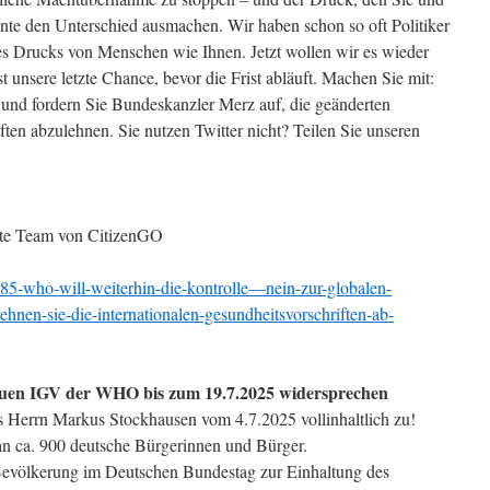
te den Unterschied ausmachen. Wir haben schon so oft Politiker
 Drucks von Menschen wie Ihnen. Jetzt wollen wir es wieder
st unsere letzte Chance, bevor die Frist abläuft. Machen Sie mit:
t und fordern Sie Bundeskanzler Merz auf, die geänderten
ften abzulehnen. Sie nutzen Twitter nicht? Teilen Sie unseren
mte Team von CitizenGO
885-who-will-weiterhin-die-kontrolle—nein-zur-globalen-
hnen-sie-die-internationalen-gesundheitsvorschriften-ab-
euen IGV der WHO bis zum 19.7.2025 widersprechen
 Herrn Markus Stockhausen vom 4.7.2025 vollinhaltlich zu!
 an ca. 900 deutsche Bürgerinnen und Bürger.
 Bevölkerung im Deutschen Bundestag zur Einhaltung des