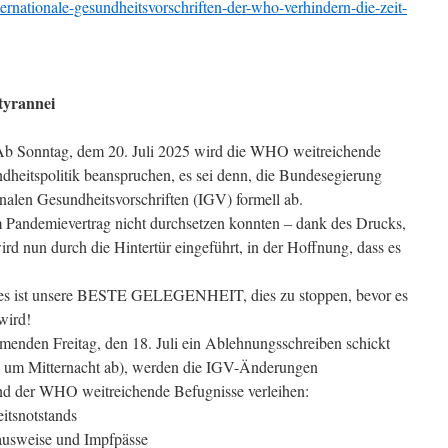
rnationale-gesundheitsvorschriften-der-who-verhindern-die-zeit-
tyrannei
 Ab Sonntag, dem 20. Juli 2025 wird die WHO weitreichende
dheitspolitik beanspruchen, es sei denn, die Bundesegierung
nalen Gesundheitsvorschriften (IGV) formell ab.
 Pandemievertrag nicht durchsetzen konnten – dank des Drucks,
rd nun durch die Hintertür eingeführt, in der Hoffnung, dass es
ies ist unsere BESTE GELEGENHEIT, dies zu stoppen, bevor es
wird!
enden Freitag, den 18. Juli ein Ablehnungsschreiben schickt
stag um Mitternacht ab), werden die IGV-Änderungen
 der WHO weitreichende Befugnisse verleihen:
itsnotstands
sausweise und Impfpässe