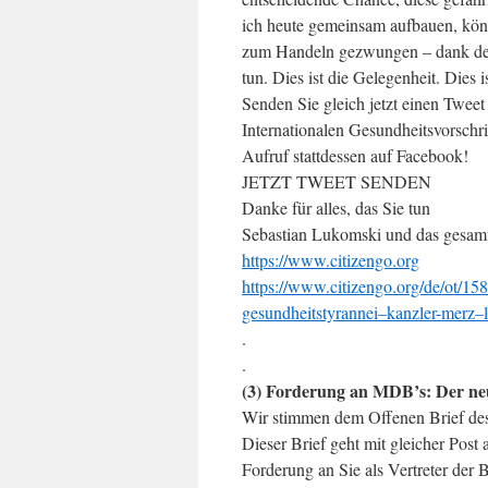
ich heute gemeinsam aufbauen, könn
zum Handeln gezwungen – dank des
tun. Dies ist die Gelegenheit. Dies i
Senden Sie gleich jetzt einen Twee
Internationalen Gesundheitsvorschri
Aufruf stattdessen auf Facebook!
JETZT TWEET SENDEN
Danke für alles, das Sie tun
Sebastian Lukomski und das gesa
https://www.citizengo.org
https://www.citizengo.org/de/ot/15
gesundheitstyrannei–kanzler-merz–le
.
.
(3) Forderung an MDB’s: Der n
Wir stimmen dem Offenen Brief des
Dieser Brief geht mit gleicher Post
Forderung an Sie als Vertreter der