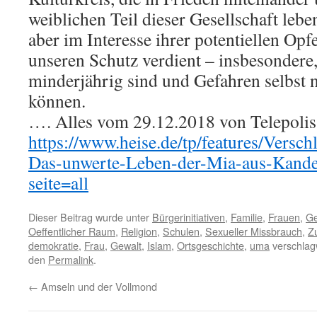
weiblichen Teil dieser Gesellschaft leb
aber im Interesse ihrer potentiellen Opf
unseren Schutz verdient – insbesondere
minderjährig sind und Gefahren selbst 
können.
…. Alles vom 29.12.2018 von Telepolis 
https://www.heise.de/tp/features/Versc
Das-unwerte-Leben-der-Mia-aus-Kande
seite=all
Dieser Beitrag wurde unter
Bürgerinitiativen
,
Familie
,
Frauen
,
Ge
Oeffentlicher Raum
,
Religion
,
Schulen
,
Sexueller Missbrauch
,
Z
demokratie
,
Frau
,
Gewalt
,
Islam
,
Ortsgeschichte
,
uma
verschlagw
den
Permalink
.
←
Amseln und der Vollmond