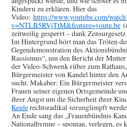
angespuckt wurde, und wie schwer es ihr 
Kindern zu erklären. Hier das
Video:
https://www.youtube.com/watch
v=NTLB5RVjTtM&feature=youtu.be
(d
zeitweilig gesperrt – dank Zensurgeset
Im Hintergrund hört man das Tröten der
Gegendemonstration des Aktionsbündni
Rassismus“, um den Bericht der Mutter
der Video-Schwenk rüber zum Rathaus,
Bürgermeister von Kandel hinter den A
sucht. Makaber: Ein Bürgermeister verst
Frauen seiner eigenen Ortsgemeinde und 
ihrer Angst um die Sicherheit ihrer Kin
Keule
rechtsradikal verunglimpft werde
An Ende sang das „Frauenbündnis Kand
Nationalhymne – spontan, verlegen, es k