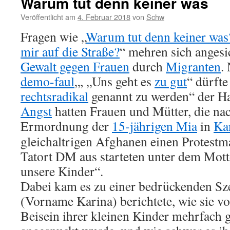
Warum tut denn keiner was
Veröffentlicht am
4. Februar 2018
von
Schw
Fragen wie „
Warum tut denn keiner was
mir auf die Straße?
“ mehren sich angesi
Gewalt gegen Frauen
durch
Migranten
.
demo-faul
„, „Uns geht es
zu gut
“ dürft
rechtsradikal
genannt zu werden“ der Ha
Angst
hatten Frauen und Mütter, die n
Ermordnung der
15-jährigen Mia
in
Ka
gleichaltrigen Afghanen einen Protest
Tatort DM aus starteten unter dem Mott
unsere Kinder“.
Dabei kam es zu einer bedrückenden Sz
(Vorname Karina) berichtete, wie sie v
Beisein ihrer kleinen Kinder mehrfach 