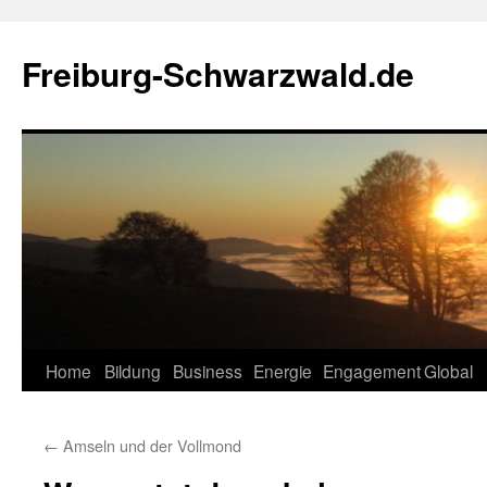
Zum
Inhalt
Freiburg-Schwarzwald.de
springen
Home
Bildung
Business
Energie
Engagement
Global
←
Amseln und der Vollmond