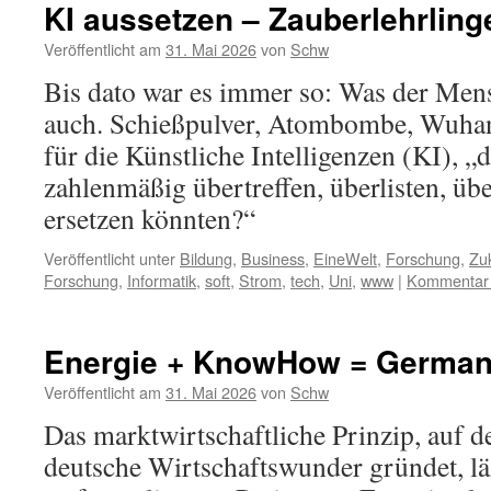
KI aussetzen – Zauberlehrling
Veröffentlicht am
31. Mai 2026
von
Schw
Bis dato war es immer so: Was der Mens
auch. Schießpulver, Atombombe, Wuhan-
für die Künstliche Intelligenzen (KI), „d
zahlenmäßig übertreffen, überlisten, üb
ersetzen könnten?“
Veröffentlicht unter
Bildung
,
Business
,
EineWelt
,
Forschung
,
Zu
Forschung
,
Informatik
,
soft
,
Strom
,
tech
,
Uni
,
www
|
Kommentar 
Energie + KnowHow = Germa
Veröffentlicht am
31. Mai 2026
von
Schw
Das marktwirtschaftliche Prinzip, auf d
deutsche Wirtschaftswunder gründet, lä