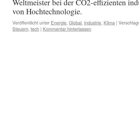
Weltmeister bei der CO2-effizienten ind
von Hochtechnologie.
Veröffentlicht unter
Energie
,
Global
,
Industrie
,
Klima
|
Verschlagw
Steuern
,
tech
|
Kommentar hinterlassen