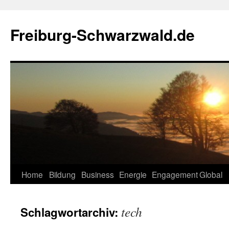
Zum
Inhalt
Freiburg-Schwarzwald.de
springen
Home
Bildung
Business
Energie
Engagement
Global
tech
Schlagwortarchiv: