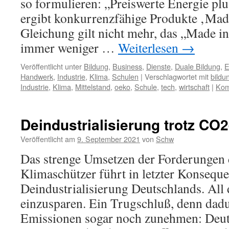
so formulieren: „Preiswerte Energie p
ergibt konkurrenzfähige Produkte ‚Mad
Gleichung gilt nicht mehr, das „Made 
immer weniger …
Weiterlesen
→
Veröffentlicht unter
Bildung
,
Business
,
Dienste
,
Duale Bildung
,
E
Handwerk
,
Industrie
,
Klima
,
Schulen
|
Verschlagwortet mit
bildu
Industrie
,
Klima
,
Mittelstand
,
oeko
,
Schule
,
tech
,
wirtschaft
|
Kom
Deindustrialisierung trotz CO2
Veröffentlicht am
9. September 2021
von
Schw
Das strenge Umsetzen der Forderungen 
Klimaschützer führt in letzter Konsequ
Deindustrialisierung Deutschlands. All
einzusparen. Ein Trugschluß, denn dad
Emissionen sogar noch zunehmen: Deuts