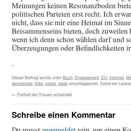
Meinungen keinen Resonanzboden bietet.
politischen Parteien erst recht. Ich erw
nicht, dass sie mir eine Heimat im Sinne
Beisammenseins bieten, doch zuweilen hä
wenn ich denn schon wählen darf und so
Überzeugungen oder Befindlichkeiten i
.
Dieser Beitrag wurde unter
Buch
,
Engagement
,
EU
,
Internet
,
Me
demokratie
,
links
,
partei
,
staat
verschlagwortet. Setze ein Lesez
←
Freiheit der Frauen schwindet
Schreibe einen Kommentar
Du musst
angemeldet
sein, um einen K