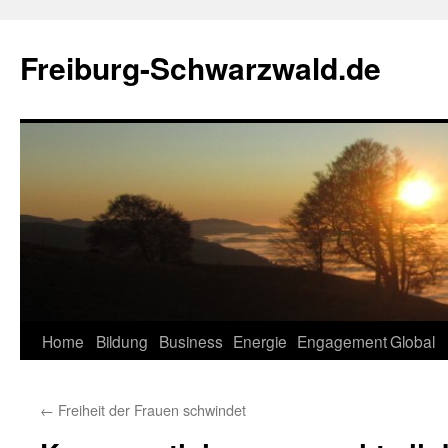
Zum
Inhalt
Freiburg-Schwarzwald.de
springen
Home
Bildung
Business
Energie
Engagement
Global
←
Freiheit der Frauen schwindet