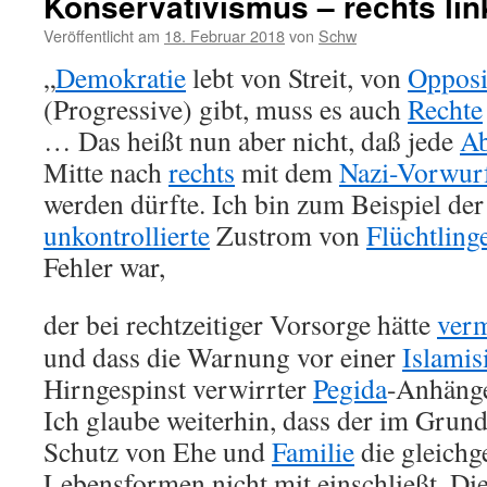
Konservativismus – rechts lin
Veröffentlicht am
18. Februar 2018
von
Schw
„
Demokratie
lebt von Streit, von
Opposi
(Progressive) gibt, muss es auch
Rechte
… Das heißt nun aber nicht, daß jede
A
Mitte nach
rechts
mit dem
Nazi-Vorwur
werden dürfte. Ich bin zum Beispiel de
unkontrollierte
Zustrom von
Flüchtling
Fehler war,
der bei rechtzeitiger Vorsorge hätte
ver
und dass die Warnung vor einer
Islamis
Hirngespinst verwirrter
Pegida
-Anhänge
Ich glaube weiterhin, dass der im Grund
Schutz von Ehe und
Familie
die gleichg
Lebensformen nicht mit einschließt. Die