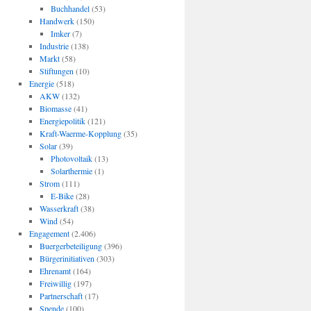
Buchhandel
(53)
Handwerk
(150)
Imker
(7)
Industrie
(138)
Markt
(58)
Stiftungen
(10)
Energie
(518)
AKW
(132)
Biomasse
(41)
Energiepolitik
(121)
Kraft-Waerme-Kopplung
(35)
Solar
(39)
Photovoltaik
(13)
Solarthermie
(1)
Strom
(111)
E-Bike
(28)
Wasserkraft
(38)
Wind
(54)
Engagement
(2.406)
Buergerbeteiligung
(396)
Bürgerinitiativen
(303)
Ehrenamt
(164)
Freiwillig
(197)
Partnerschaft
(17)
Spende
(100)