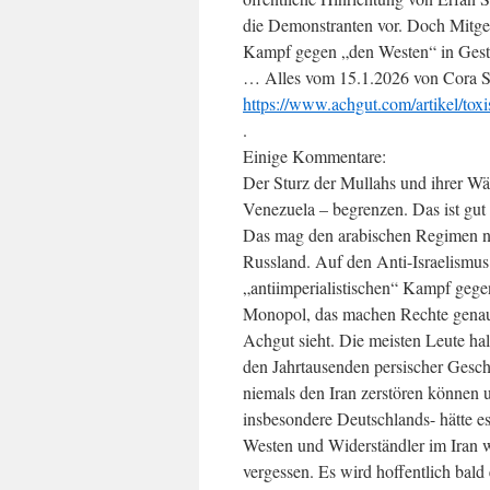
die Demonstranten vor. Doch Mitgef
Kampf gegen „den Westen“ in Gesta
… Alles vom 15.1.2026 von Cora St
https://www.achgut.com/artikel/tox
.
Einige Kommentare:
Der Sturz der Mullahs und ihrer Wäc
Venezuela – begrenzen. Das ist gut 
Das mag den arabischen Regimen nich
Russland. Auf den Anti-Israelismu
„antiimperialistischen“ Kampf gege
Monopol, das machen Rechte genau
Achgut sieht. Die meisten Leute ha
den Jahrtausenden persischer Gesch
niemals den Iran zerstören können
insbesondere Deutschlands- hätte es
Westen und Widerständler im Iran wer
vergessen. Es wird hoffentlich bal