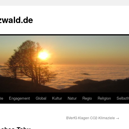
zwald.de
ie
Engagement
Global
Kultur
Natur
Regio
Religion
Selbsth
BVerfG Klagen CO2-Klimaziele
→