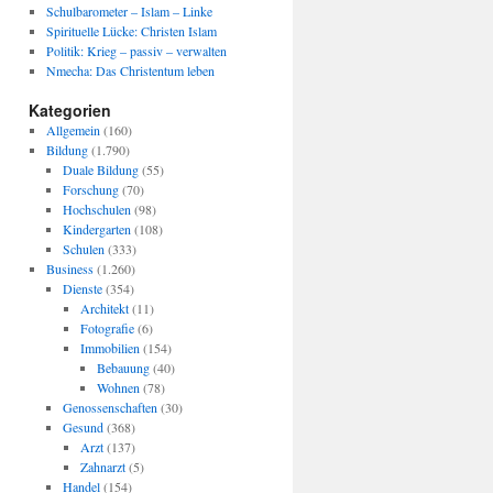
Schulbarometer – Islam – Linke
Spirituelle Lücke: Christen Islam
Politik: Krieg – passiv – verwalten
Nmecha: Das Christentum leben
Kategorien
Allgemein
(160)
Bildung
(1.790)
Duale Bildung
(55)
Forschung
(70)
Hochschulen
(98)
Kindergarten
(108)
Schulen
(333)
Business
(1.260)
Dienste
(354)
Architekt
(11)
Fotografie
(6)
Immobilien
(154)
Bebauung
(40)
Wohnen
(78)
Genossenschaften
(30)
Gesund
(368)
Arzt
(137)
Zahnarzt
(5)
Handel
(154)