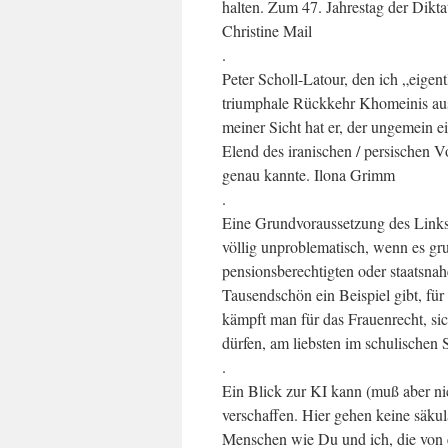
halten. Zum 47. Jahrestag der Dik
Christine Mail
.
Peter Scholl-Latour, den ich „eigentl
triumphale Rückkehr Khomeinis aus 
meiner Sicht hat er, der ungemein 
Elend des iranischen / persischen 
genau kannte. Ilona Grimm
.
Eine Grundvoraussetzung des Linkss
völlig unproblematisch, wenn es gru
pensionsberechtigten oder staatsnah
Tausendschön ein Beispiel gibt, für
kämpft man für das Frauenrecht, s
dürfen, am liebsten im schulischen
.
Ein Blick zur KI kann (muß aber nic
verschaffen. Hier gehen keine säkul
Menschen wie Du und ich, die von ei