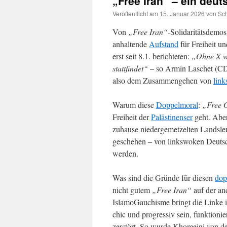
„Free Iran“ – ein deu
Veröffentlicht am
15. Januar 2026
von
Sc
Von
„Free Iran“
-Solidaritätsdemos
anhaltende
Aufstand
für Freiheit u
erst seit 8.1. berichteten:
„Ohne X wü
stattfindet“
– so Armin Laschet (C
also dem Zusammengehen von
lin
Warum diese
Doppelmoral
:
„Free 
Freiheit der
Palästinenser
geht. Abe
zuhause niedergemetzelten Landsleu
geschehen – von linkswoken Deutsc
werden.
Was sind die Gründe für diesen
dop
nicht gutem
„Free Iran“
auf der an
IslamoGauchisme bringt die Linke 
chic und progressiv sein, funktionier
zerstört. So wurde Khomeini von de