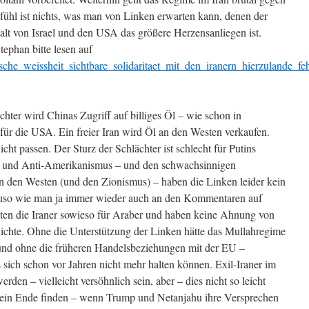
ühl ist nichts, was man von Linken erwarten kann, denen der
lt von Israel und den USA das größere Herzensanliegen ist.
ephan bitte lesen auf
ische_weissheit_sichtbare_solidaritaet_mit_den_iranern_hierzulande_fe
hter wird Chinas Zugriff auf billiges Öl – wie schon in
für die USA. Ein freier Iran wird Öl an den Westen verkaufen.
t passen. Der Sturz der Schlächter ist schlecht für Putins
s und Anti-Amerikanismus – und den schwachsinnigen
n den Westen (und den Zionismus) – haben die Linken leider kein
so wie man ja immer wieder auch an den Kommentaren auf
lten die Iraner sowieso für Araber und haben keine Ahnung von
ichte. Ohne die Unterstützung der Linken hätte das Mullahregime
 und ohne die früheren Handelsbeziehungen mit der EU –
 sich schon vor Jahren nicht mehr halten können. Exil-Iraner im
den – vielleicht versöhnlich sein, aber – dies nicht so leicht
d ein Ende finden – wenn Trump und Netanjahu ihre Versprechen