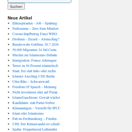
Wenn die Ergebnisse der automatischen Vervollständigung verfügbar sind, benutze die P
Neue Artikel
Eliteaspiranten – Job – Spaltung
Nullsumme – Zero Sum Mindset
Corona Impfbetrug Fauci WHO
Drohnen – Eiszeit – Atomschlag?
Bundeswehr Gelöbnis 20.7.2026
50.000 Migranten 24 Std Ceuta
Muslim zur Islamismus-Debatte
Immigration: France Allemagne
Terror zu 94 Prozent islamistisch
Staat: frei statt links oder rechts
Islamist Anschlag CSD Berlin
Ultra Bike – Schwarzwald
Freedom Of Speech – Meinung
Nicht investieren oder auf Pump
IslamoGauchisme: Gewalt wächst
Kandidatur- statt Partei-Verbot
Klimaanlagen – Verzicht für IPCC
Islam oder Islamismus
Patt im Drohnenkrieg – Frieden
UHI: Der Klimawandel ist schuld
Spahn: Doppelmoral Leihmutter