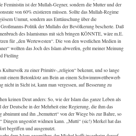
 Feministin ist der Mullah-Gegner, sondern die Mutter und der
lationsrate von 60% existieren müssen. Sollte das Mullah-Regime
ligiösem Unmut, sondern aus Enttäuschung über die
e Großmanns-Politik der Mullahs der Bevölkerung bescherte. Daß
mmenbruch des Islamismus mit sich bringen KÖNNTE, wäre m.E.
Nutzen für „den Wertewesten“. Die von den westlichen Medien in
Iraner“ wollten das Joch des Islam abwerfen, geht meiner Meinung
d Fteiling
tes Kulturvolk zu einer Primitiv-„religion“ bekennt, und so lange
ch, mit einem Betonklotz am Bein an einem Schwimmwettbewerb
 nicht in Sicht ist, kann man vergessen, auf Besserung zu
en keinen Deut anders: So, wie der Islam das ganze Leben als
l der Deutsche in der Mehrheit eine Regierung, die ihm das
 abnimmt und ihn „bemuttert“ von der Wiege bis zur Bahre, so
n“ Dingen ungestört widmen kann. „Mutti“ (sic!) Merkel hat das
rt begriffen und ausgenutzt.
wehr dem Islam gegenüber: der Michel hofft insgeheim darauf,