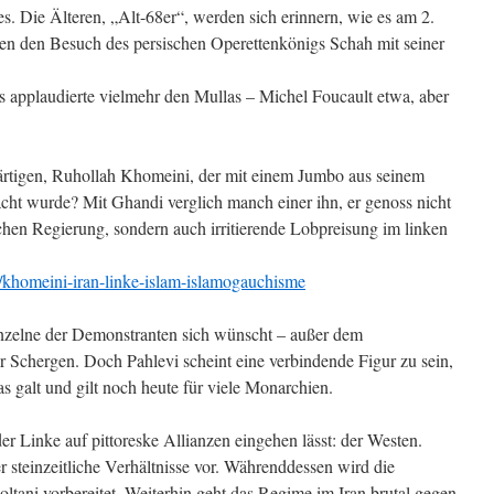
es. Die Älteren, „Alt-68er“, werden sich erinnern, wie es am 2.
gen den Besuch des persischen Operettenkönigs Schah mit seiner
pas applaudierte vielmehr den Mullas – Michel Foucault etwa, aber
rtigen, Ruhollah Khomeini, der mit einem Jumbo aus seinem
acht wurde? Mit Ghandi verglich manch einer ihn, er genoss nicht
chen Regierung, sondern auch irritierende Lobpreisung im linken
k/khomeini-iran-linke-islam-islamogauchisme
inzelne der Demonstranten sich wünscht – außer dem
 Schergen. Doch Pahlevi scheint eine verbindende Figur zu sein,
as galt und gilt noch heute für viele Monarchien.
der Linke auf pittoreske Allianzen eingehen lässt: der Westen.
steinzeitliche Verhältnisse vor. Währenddessen wird die
oltani vorbereitet. Weiterhin geht das Regime im Iran brutal gegen