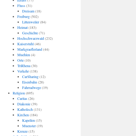
Elsass
(77)
Fluss
(31)
Dreisam
(18)
Freiburg
(502)
Littenweiler
(84)
Heimat
(183)
Geschichte
(71)
Hochschwarzwald
(232)
Kaiserstuhl
(46)
Markgraeflerland
(44)
Muehlen
(4)
Orte
(10)
TriRhena
(30)
Verkehr
(138)
CarSharing
(12)
Eisenbahn
(28)
Fahrradwege
(19)
Religion
(695)
Caritas
(26)
Diakonie
(39)
Katholisch
(131)
Kirchen
(184)
Kapellen
(15)
Muenster
(19)
Kreuze
(15)