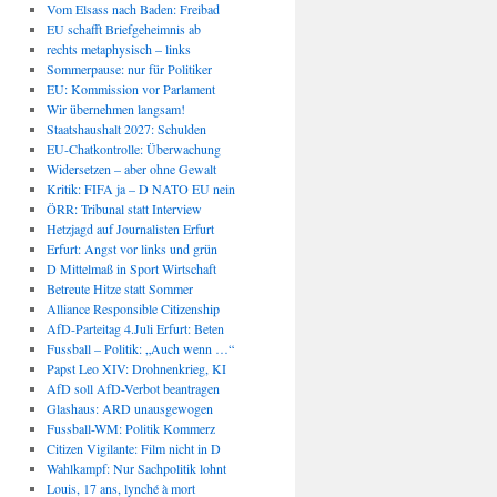
Vom Elsass nach Baden: Freibad
EU schafft Briefgeheimnis ab
rechts metaphysisch – links
Sommerpause: nur für Politiker
EU: Kommission vor Parlament
Wir übernehmen langsam!
Staatshaushalt 2027: Schulden
EU-Chatkontrolle: Überwachung
Widersetzen – aber ohne Gewalt
Kritik: FIFA ja – D NATO EU nein
ÖRR: Tribunal statt Interview
Hetzjagd auf Journalisten Erfurt
Erfurt: Angst vor links und grün
D Mittelmaß in Sport Wirtschaft
Betreute Hitze statt Sommer
Alliance Responsible Citizenship
AfD-Parteitag 4.Juli Erfurt: Beten
Fussball – Politik: „Auch wenn …“
Papst Leo XIV: Drohnenkrieg, KI
AfD soll AfD-Verbot beantragen
Glashaus: ARD unausgewogen
Fussball-WM: Politik Kommerz
Citizen Vigilante: Film nicht in D
Wahlkampf: Nur Sachpolitik lohnt
Louis, 17 ans, lynché à mort