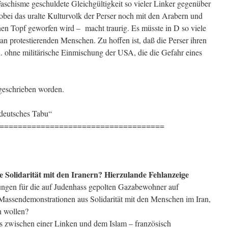
Faschisme geschuldete Gleichgültigkeit so vieler Linker gegenüber
bei das uralte Kulturvolk der Perser noch mit den Arabern und
inen Topf geworfen wird – macht traurig. Es müsste in D so viele
 protestierenden Menschen. Zu hoffen ist, daß die Perser ihren
h. ohne militärische Einmischung der USA, die die Gefahr eines
 geschrieben worden.
 deutsches Tabu“
====================================
re Solidarität mit den Iranern? Hierzulande Fehlanzeige
en für die auf Judenhass gepolten Gazabewohner auf
Massendemonstrationen aus Solidarität mit den Menschen im Iran,
n wollen?
s zwischen einer Linken und dem Islam – französisch