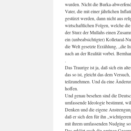
wurden. Nicht die Burka-abwerfende
Vater, die mit einer jährlichen Inf
gestürzt werden, dann nicht aus re
wirtschaftlichen Folgen, welche di
der Sturz der Mullahs einen Zusa
ein (unbeabsichtigter) Kolletaral-
die Welt gesetzte Erzählung, „die 
nach an der Realität vorbei. Bernhar
.
Das Traurige ist ja, daß sich ein al
das so ist, gleicht das dem Versu
teilzunehmen. Und da eine Änderung
hoffen.
Und genau besehen sind die Deutsch
umfassende Ideologie bestimmt, wil
Denken und die eigene Anstrengung
daß er sich den für ihn „wichtigere
mit ihrem umfassenden Nudging sofo
Das erklärt auch die geringe Gegen