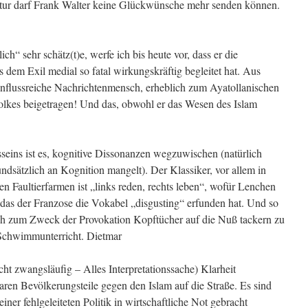
tatur darf Frank Walter keine Glückwünsche mehr senden können.
ich“ sehr schätz(t)e, werfe ich bis heute vor, dass er die
dem Exil medial so fatal wirkungskräftig begleitet hat. Aus
einflussreiche Nachrichtenmensch, erheblich zum Ayatollanischen
Volkes beigetragen! Und das, obwohl er das Wesen des Islam
eins ist es, kognitive Dissonanzen wegzuwischen (natürlich
ndsätzlich an Kognition mangelt). Der Klassiker, vor allem in
en Faultierfarmen ist „links reden, rechts leben“, wofür Lenchen
 das der Franzose die Vokabel „disgusting“ erfunden hat. Und so
ich zum Zweck der Provokation Kopftücher auf die Nuß tackern zu
 Schwimmunterricht. Dietmar
ht zwangsläufig – Alles Interpretationssache) Klarheit
aren Bevölkerungsteile gegen den Islam auf die Straße. Es sind
ner fehlgeleiteten Politik in wirtschaftliche Not gebracht