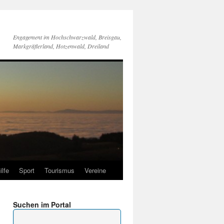
Engagement im Hochschwarzwald, Breisgau,
Markgräflerland, Hotzenwald, Dreiland
ilfe
Sport
Tourismus
Vereine
Suchen im Portal