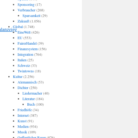
Sponsoring
(17)
Verbraucher
(268)
Sparsamkeit
(29)
Zukunft
(1.056)
Global
(1.748)
hlanzeige
EineWelt
(426)
EU
(553)
FairerHandel
(39)
Finanzsystem
(156)
Integration
(764)
Italien
(25)
Schweiz
(33)
Twintowns
(18)
Kultur
(2.256)
Alemannisch
(53)
Dichter
(250)
Liedermacher
(40)
Literatur
(184)
Buch
(100)
Friedhöfe
(34)
Internet
(387)
Kunst
(91)
Medien
(934)
Musik
(109)
Oeffentlicher Raum
(876)