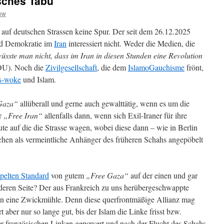
tsches Tabu
hw
 auf deutschen Strassen keine Spur. Der seit dem 26.12.2025
nd Demokratie im
Iran
interessiert nicht. Weder die Medien, die
sste man nicht, dass im Iran in diesen Stunden eine Revolution
DU).
Noch die
Zivilgesellschaft
, die dem
IslamoGauchisme
frönt,
ks-woke
und Islam.
Gaza“
allüberall und gerne auch gewalttätig, wenn es um die
r
„Free Iran“
allenfalls dann, wenn sich Exil-Iraner für ihre
te auf die die Strasse wagen, wobei diese dann – wie in Berlin
hen als vermeintliche Anhänger des früheren Schahs angepöbelt
pelten Standard
von gutem
„Free Gaza“
auf der einen und gar
deren Seite? Der aus Frankreich zu uns herübergeschwappte
in eine Zwickmühle. Denn diese querfrontmäßige Allianz mag
t aber nur so lange gut, bis der Islam die Linke frisst bzw.
r französischen Linken gepowert und nach der Flucht des Schahs