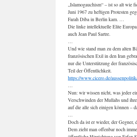
„Islamogauchism“ – ist so alt wie fi
Juni 1967 zu heftigen Protesten ge
Farah Diba in Berlin kam. …
Die linke intellektuelle Elite Euro
auch Jean Paul Sartre.
…
Und wie stand man zu dem alten Bä
französischen Exil in den Iran gebr
nur die Unterstützung der französis
Teil der Öffentlichkeit.
https://www.cicero.de/aussenpoliti
…
Nun: wir wissen nicht, was jeder e
Verschwinden der Mullahs und ihrer
auf die alle sich einigen können – d
…
Doch da ist er wieder, der Gegner, 
Dem zieht man offenbar noch immer 
öffentliche Hinrichtung von Erfan S