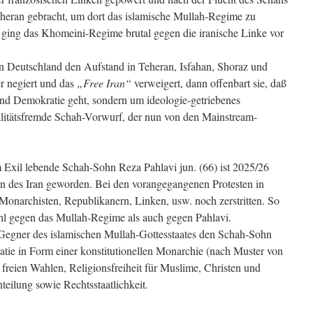
eheran gebracht, um dort das islamische Mullah-Regime zu
 ging das Khomeini-Regime brutal gegen die iranische Linke vor
n Deutschland den Aufstand in Teheran, Isfahan, Shoraz und
r negiert und das
„Free Iran“
verweigert, dann offenbart sie, daß
und Demokratie geht, sondern um ideologie-getriebenes
alitätsfremde Schah-Vorwurf, der nun von den Mainstream-
Exil lebende Schah-Sohn Reza Pahlavi jun. (66) ist 2025/26
n des Iran geworden. Bei den vorangegangenen Protesten in
onarchisten, Republikanern, Linken, usw. noch zerstritten. So
ohl gegen das Mullah-Regime als auch gegen Pahlavi.
egner des islamischen Mullah-Gottesstaates den Schah-Sohn
tie in Form einer konstitutionellen Monarchie (nach Muster von
freien Wahlen, Religionsfreiheit für Muslime, Christen und
eilung sowie Rechtsstaatlichkeit.