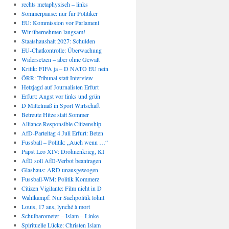
rechts metaphysisch – links
Sommerpause: nur für Politiker
EU: Kommission vor Parlament
Wir übernehmen langsam!
Staatshaushalt 2027: Schulden
EU-Chatkontrolle: Überwachung
Widersetzen – aber ohne Gewalt
Kritik: FIFA ja – D NATO EU nein
ÖRR: Tribunal statt Interview
Hetzjagd auf Journalisten Erfurt
Erfurt: Angst vor links und grün
D Mittelmaß in Sport Wirtschaft
Betreute Hitze statt Sommer
Alliance Responsible Citizenship
AfD-Parteitag 4.Juli Erfurt: Beten
Fussball – Politik: „Auch wenn …“
Papst Leo XIV: Drohnenkrieg, KI
AfD soll AfD-Verbot beantragen
Glashaus: ARD unausgewogen
Fussball-WM: Politik Kommerz
Citizen Vigilante: Film nicht in D
Wahlkampf: Nur Sachpolitik lohnt
Louis, 17 ans, lynché à mort
Schulbarometer – Islam – Linke
Spirituelle Lücke: Christen Islam