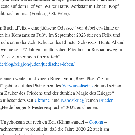
 Szene auf dem Hof von Walter Hättis Werkstatt in Ebnet). Kopf
ht noch einmal (Freiburg / St. Peter).
em Buch „Felix – eine jüdische Odyssee“ vor, dabei erwähnte er
 bis Konstanz zu Fuß“. Im September 2023 feierten Felix und
Hochzeit in der Zehntscheuer des Ebneter Schlosses. Heute Abend
h wohne seit 57 Jahren am jüdischen Friedhof im Rosbaumweg in
usatz „aber noch überirdisch“.
e/blog/religion/juden/juedisches-leben/
nte einen weiten und vagen Bogen vom „Bewußtsein“ zum
t“ geht er auf das Phänomen des
Verwurzeltseins
ein und seinen
om Zauber des Friedens und der dunklen Magie des Krieges“
 wir besonders seit
Ukraine-
und
Nahostkrieg
keinen
Frieden
 „Heidelberger Silvestergespräche“ 2022 erschienen.
r Ungehorsam zur rechten Zeit (Klimawandel –
Corona
–
rnehmertum“ verdeutlicht, daß die Jahre 2020-22 auch am