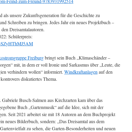
/Vom-Feind-zum-Freund-9783931992514
nd als unsere Zukunftsgeneration für die Geschichte zu
und Schreiben zu bringen. Jedes Jahr ein neues Projektbuch –
u den Dreisamtalautoren.
22: Schülerpreis:
h?v=SZyHThMJ5AM
ostromgruppe Freiburg
bringt sein Buch „Klimaschänder –
rgen“ mit, in dem er voll Ironie und Sarkasmus über „Leute, die
en verhindern wollen“ informiert.
Windkraftanlagen
auf den
kontrovers diskutiertes Thema.
Dr. Gabriele Busch-Salmen aus Kirchzarten kam über das
gebene Buch „Gartenmusik“ auf die Idee, sich mit der
gen. Seit 2021 arbeitet sie mit 18 Autoren an dem Buchprojekt
ein neues Bilderbuch, sondern: „Das Dreisamtal aus dem
 Gartenvielfalt zu sehen, die Garten-Besonderheiten und neuen