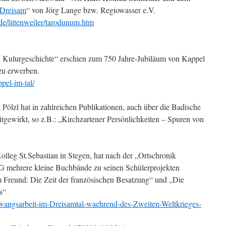
Dreisam
“ von Jörg Lange bzw. Regiowasser e.V.
e/littenweiler/tarodunum.htm
d Kulurgeschichte“ erschien zum 750 Jahre-Jubiläum von Kappel
u erwerben.
pel-im-tal/
Pölzl hat in zahlreichen Publikationen, auch über die Badische
tgewirkt, so z.B.: „Kirchzartener Persönlichkeiten – Spuren von
olleg St.Sebastian in Stegen, hat nach der „Ortschronik
 mehrere kleine Buchbände zu seinen Schülerprojekten
m Freund: Die Zeit der französischen Besatzung“ und „Die
s“
wangsarbeit-im-Dreisamtal-waehrend-des-Zweiten-Weltkrieges-