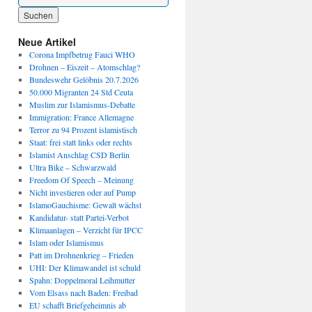
Wenn die Ergebnisse der automatischen Vervollständigung verfügbar sind, benutze die P
Neue Artikel
Corona Impfbetrug Fauci WHO
Drohnen – Eiszeit – Atomschlag?
Bundeswehr Gelöbnis 20.7.2026
50.000 Migranten 24 Std Ceuta
Muslim zur Islamismus-Debatte
Immigration: France Allemagne
Terror zu 94 Prozent islamistisch
Staat: frei statt links oder rechts
Islamist Anschlag CSD Berlin
Ultra Bike – Schwarzwald
Freedom Of Speech – Meinung
Nicht investieren oder auf Pump
IslamoGauchisme: Gewalt wächst
Kandidatur- statt Partei-Verbot
Klimaanlagen – Verzicht für IPCC
Islam oder Islamismus
Patt im Drohnenkrieg – Frieden
UHI: Der Klimawandel ist schuld
Spahn: Doppelmoral Leihmutter
Vom Elsass nach Baden: Freibad
EU schafft Briefgeheimnis ab