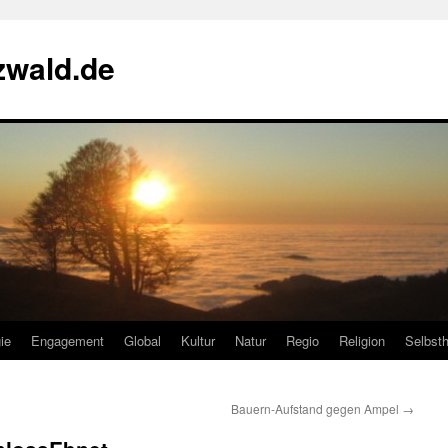
zwald.de
ie
Engagement
Global
Kultur
Natur
Regio
Religion
Selbsth
Bauern-Aufstand gegen Ampel
→