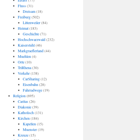
Elsass
(77)
Fluss
(31)
Dreisam
(18)
Freiburg
(502)
Littenweiler
(84)
Heimat
(183)
Geschichte
(71)
Hochschwarzwald
(232)
Kaiserstuhl
(46)
Markgraeflerland
(44)
Muehlen
(4)
Orte
(10)
TriRhena
(30)
Verkehr
(138)
CarSharing
(12)
Eisenbahn
(28)
Fahrradwege
(19)
Religion
(695)
Caritas
(26)
Diakonie
(39)
Katholisch
(131)
Kirchen
(184)
Kapellen
(15)
Muenster
(19)
Kreuze
(15)