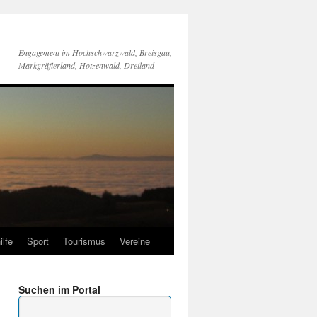
Engagement im Hochschwarzwald, Breisgau,
Markgräflerland, Hotzenwald, Dreiland
ilfe
Sport
Tourismus
Vereine
Suchen im Portal