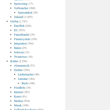
Sponsoring
(17)
Verbraucher
(268)
Sparsamkeit
(29)
Zukunft
(1.055)
Global
(1.747)
EineWelt
(426)
EU
(553)
FairerHandel
(39)
Finanzsystem
(156)
Integration
(764)
Italien
(25)
Schweiz
(33)
Twintowns
(18)
Kultur
(2.256)
Alemannisch
(53)
Dichter
(250)
Liedermacher
(40)
Literatur
(184)
Buch
(100)
Friedhöfe
(34)
Internet
(387)
Kunst
(91)
Medien
(934)
Musik
(109)
Oeffentlicher Raum
(876)