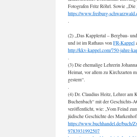
Fotografen Fritz Röhrl. Sowie „Die
https://www.freiburg-schwarzwald.d
.
(2) „Das Kapplertal – Bergbau- un
und ist im Rathaus von
FR-Kappel
z
http://kkv-kappel.com/750-jahre-kap
.
(3) Die ehemalige Lehrerin Johanna 
Heimat, vor allem zu Kirchzarten mi
gestern“.
.
(4) Dr. Claudius Heitz, Lehrer am K
Buchenbach“ mit der Geschichts-AG
veröffentlicht, wie: „Vom Feind zu
jüdische Geschichte des Markenhof
https://www.buchhandel.de/buch/Z
9783931992507