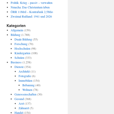
Politik: Krieg – passiv – verwalten
Nmecha: Das Christentum leben
ÖRR 11Mrd – Kontrafunk 2,5Mio
Zweimal Rußland: 1941 und 2026
Kategorien
Allgemein
(159)
Bildung
(1.788)
Duale Bildung
(55)
Forschung
(70)
Hochschulen
(98)
Kindergarten
(108)
Schulen
(333)
Business
(1.258)
Dienste
(354)
Architekt
(11)
Fotografie
(6)
Immobilien
(154)
Bebauung
(40)
Wohnen
(78)
Genossenschaften
(30)
Gesund
(368)
Arzt
(137)
Zahnarzt
(5)
Handel
(154)