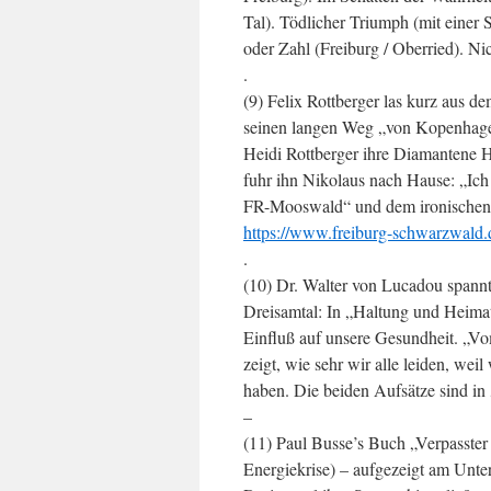
Tal). Tödlicher Triumph (mit einer
oder Zahl (Freiburg / Oberried). Nic
.
(9) Felix Rottberger las kurz aus d
seinen langen Weg „von Kopenhagen
Heidi Rottberger ihre Diamantene 
fuhr ihn Nikolaus nach Hause: „Ic
FR-Mooswald“ und dem ironischen Z
https://www.freiburg-schwarzwald.d
.
(10) Dr. Walter von Lucadou span
Dreisamtal: In „Haltung und Heima
Einfluß auf unsere Gesundheit. „V
zeigt, wie sehr wir alle leiden, weil
haben. Die beiden Aufsätze sind in
–
(11) Paul Busse’s Buch „Verpasste
Energiekrise) – aufgezeigt am Unte