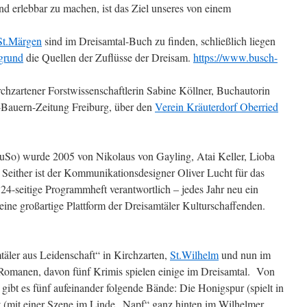
 erlebbar zu machen, ist das Ziel unseres von einem
St.Märgen
sind im Dreisamtal-Buch zu finden, schließlich liegen
grund
die Quellen der Zuflüsse der Dreisam.
https://www.busch-
rchzartener Forstwissenschaftlerin Sabine Köllner, Buchautorin
-Bauern-Zeitung Freiburg, über den
Verein Kräuterdorf Oberried
So) wurde 2005 von Nikolaus von Gayling, Atai Keller, Lioba
 Seither ist der Kommunikationsdesigner Oliver Lucht für das
 24-seitige Programmheft verantwortlich – jedes Jahr neu ein
ine großartige Plattform der Dreisamtäler Kulturschaffenden.
mtäler aus Leidenschaft“ in Kirchzarten,
St.Wilhelm
und nun im
 Romanen, davon fünf Krimis spielen einige im Dreisamtal. Von
bt es fünf aufeinander folgende Bände: Die Honigspur (spielt in
t (mit einer Szene im Linde „Napf“ ganz hinten im Wilhelmer