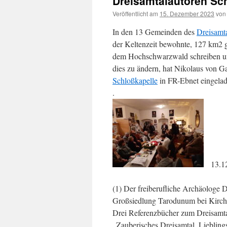
Dreisamtalautoren Sc
Veröffentlicht am
15. Dezember 2023
von
In den 13 Gemeinden des
Dreisamt
der Keltenzeit bewohnte, 127 km2 g
dem Hochschwarzwald schreiben und
dies zu ändern, hat Nikolaus von G
Schloßkapelle
in FR-Ebnet eingelad
.
13.12.
(1) Der freiberufliche Archäologe D
Großsiedlung Tarodunum bei Kirch
Drei Referenzbücher zum Dreisamta
„Zauberisches Dreisamtal. Liebli