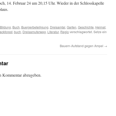
ch, 14. Februar 24 um 20,15 Uhr. Wieder in der Schlosskapelle
laus.
Bildung
,
Buch
,
Buergerbeteiligung
,
Dreisamtal
,
Garten
,
Geschichte
,
Heimat
,
ackforest
,
buch
,
Dreisamuferweg
,
Literatur
,
Regio
verschlagwortet. Setze ein
Bauern-Aufstand gegen Ampel
→
tar
en Kommentar abzugeben.