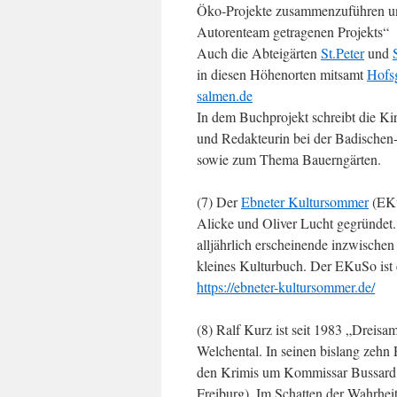
Öko-Projekte zusammenzuführen und
Autorenteam getragenen Projekts“
Auch die Abteigärten
St.Peter
und
in diesen Höhenorten mitsamt
Hofs
salmen.de
In dem Buchprojekt schreibt die Ki
und Redakteurin bei der Badischen
sowie zum Thema Bauerngärten.
(7) Der
Ebneter Kultursommer
(EKu
Alicke und Oliver Lucht gegründet.
alljährlich erscheinende inzwischen
kleines Kulturbuch. Der EKuSo ist e
https://ebneter-kultursommer.de/
(8) Ralf Kurz ist seit 1983 „Dreisa
Welchental. In seinen bislang zehn
den Krimis um Kommissar Bussard gi
Freiburg). Im Schatten der Wahrhei