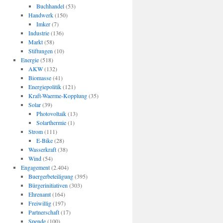
Buchhandel
(53)
Handwerk
(150)
Imker
(7)
Industrie
(136)
Markt
(58)
Stiftungen
(10)
Energie
(518)
AKW
(132)
Biomasse
(41)
Energiepolitik
(121)
Kraft-Waerme-Kopplung
(35)
Solar
(39)
Photovoltaik
(13)
Solarthermie
(1)
Strom
(111)
E-Bike
(28)
Wasserkraft
(38)
Wind
(54)
Engagement
(2.404)
Buergerbeteiligung
(395)
Bürgerinitiativen
(303)
Ehrenamt
(164)
Freiwillig
(197)
Partnerschaft
(17)
Spende
(100)