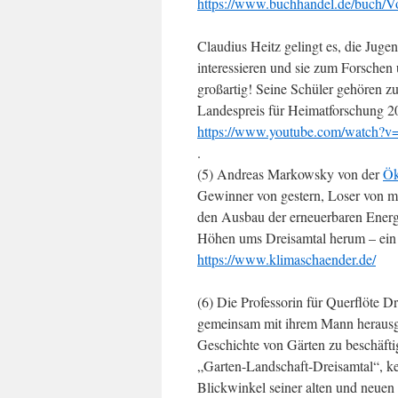
https://www.buchhandel.de/buch
Claudius Heitz gelingt es, die Juge
interessieren und sie zum Forschen 
großartig! Seine Schüler gehören z
Landespreis für Heimatforschung 20
https://www.youtube.com/watc
.
(5) Andreas Markowsky von der
Ök
Gewinner von gestern, Loser von mo
den Ausbau der erneuerbaren Energi
Höhen ums Dreisamtal herum – ein 
https://www.klimaschaender.de/
(6) Die Professorin für Querflöte 
gemeinsam mit ihrem Mann herausge
Geschichte von Gärten zu beschäfti
„Garten-Landschaft-Dreisamtal“, k
Blickwinkel seiner alten und neuen