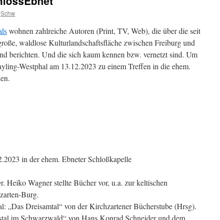
hlossEbnet
Schw
als
wohnen zahlreiche Autoren (Print, TV, Web), die über die seit
roße, waldlose Kulturlandschaftsfläche zwischen Freiburg und
 berichten. Und die sich kaum kennen bzw. vernetzt sind.
Um
ayling-Westphal am 13.12.2023 zu einem Treffen in die ehem.
en.
2023 in der ehem. Ebneter Schloßkapelle
r. Heiko Wagner stellte Bücher vor, u.a. zur keltischen
zarten-Burg.
l: „Das Dreisamtal“ von der Kirchzartener Bücherstube (Hrsg).
ngstal im Schwarzwald“ von Hans Konrad Schneider und dem