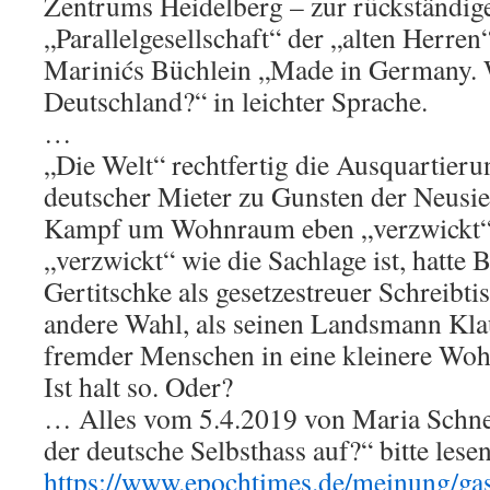
Zentrums Heidelberg – zur rückständig
„Parallelgesellschaft“ der „alten Herre
Marinićs Büchlein „Made in Germany. W
Deutschland?“ in leichter Sprache.
…
„Die Welt“ rechtfertig die Ausquartieru
deutscher Mieter zu Gunsten der Neusie
Kampf um Wohnraum eben „verzwickt“ 
„verzwickt“ wie die Sachlage ist, hatte
Gertitschke als gesetzestreuer Schreibtis
andere Wahl, als seinen Landsmann Kla
fremder Menschen in eine kleinere Woh
Ist halt so. Oder?
… Alles vom 5.4.2019 von Maria Schne
der deutsche Selbsthass auf?“ bitte lese
https://www.epochtimes.de/meinung/ga