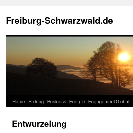
Zum
Inhalt
Freiburg-Schwarzwald.de
springen
Home
Bildung
Business
Energie
Engagement
Global
Entwurzelung