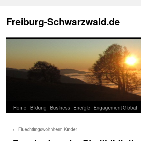
Zum
Inhalt
Freiburg-Schwarzwald.de
springen
Home
Bildung
Business
Energie
Engagement
Global
←
Fluechtlingswohnheim Kinder