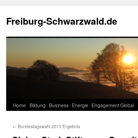
Zum
Inhalt
Freiburg-Schwarzwald.de
springen
Home
Bildung
Business
Energie
Engagement
Global
←
Bundestagswahl 2013 Ergebnis