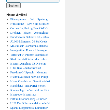
Wenn die Ergebnisse der automatischen Vervollständigung verfügbar sind, benutze die P
Neue Artikel
Eliteaspiranten – Job – Spaltung
Nullsumme – Zero Sum Mindset
Corona Impfbetrug Fauci WHO
Drohnen – Eiszeit – Atomschlag?
Bundeswehr Gelöbnis 20.7.2026
50.000 Migranten 24 Std Ceuta
Muslim zur Islamismus-Debatte
Immigration: France Allemagne
Terror zu 94 Prozent islamistisch
Staat: frei statt links oder rechts
Islamist Anschlag CSD Berlin
Ultra Bike – Schwarzwald
Freedom Of Speech – Meinung
Nicht investieren oder auf Pump
IslamoGauchisme: Gewalt wächst
Kandidatur- statt Partei-Verbot
Klimaanlagen – Verzicht für IPCC
Islam oder Islamismus
Patt im Drohnenkrieg – Frieden
UHI: Der Klimawandel ist schuld
Spahn: Doppelmoral Leihmutter