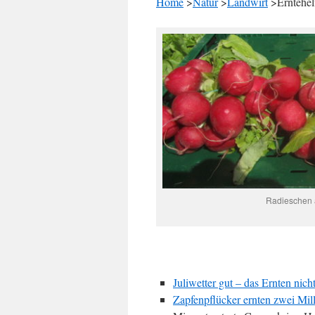
Home
>
Natur
>
Landwirt
>Erntehel
Radieschen 
Juliwetter gut – das Ernten nich
Zapfenpflücker ernten zwei Mil