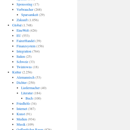
Sponsoring
(17)
Verbraucher
(268)
Sparsamkeit
(29)
Zukunft
(1.056)
Global
(1.748)
EineWelt
(426)
EU
(553)
FairerHandel
(39)
Finanzsystem
(156)
Integration
(764)
Italien
(25)
Schweiz
(33)
Twintowns
(18)
Kultur
(2.256)
Alemannisch
(53)
Dichter
(250)
Liedermacher
(40)
Literatur
(184)
Buch
(100)
Friedhöfe
(34)
Internet
(387)
Kunst
(91)
Medien
(934)
Musik
(109)
Oeffentlicher Raum
(876)