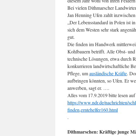
diesem Jahr wohl von ihren Feldern
Bei vielen Dithmarscher Landwirten 
Jan Henning Ufen zahlt inzwischen 
„Der Lebensstandard in Polen ist in
sich dem Westen sehr stark angenähe
gut.
Die finden im Handwerk mittlerweil
Kohlbauern betrifft. Alle Obst- und
technische Lösungen, etwa durch R
konkurrieren landwirtschaftliche 
Pflege, um
ausländische Kräfte
. Do
aufbringen könnten, so Ufen. Er we
anwerben, sagt er. ….
Alles vom 17.9.2019 bitte lesen auf
https://www.ndr.de/nachrichten/sch
finden,erntehelfer160.html
.
Dithmarschen: Kräftige junge Mä