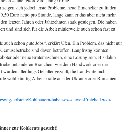
 holen – eine rekordverdächtige Ernte. ….
zeigen sich jedoch erste Probleme, neue Erntehelfer zu finden.
9,50 Euro netto pro Stunde, lange kann er das aber nicht mehr.
 den letzten Jahren oder Jahrzehnten stark gestiegen. Die haben
rt und sind sich für die Arbeit mittlerweile auch schon fast zu
e auch schon gute Jobs“, erklärt Ufen. Ein Problem, das nicht nur
 Gemüsebetriebe sind davon betroffen. Langfristig könnten
oboter oder neue Erntemaschinen, eine Lösung sein. Bis dahin
Betriebe mit anderen Branchen, wie dem Handwerk oder der
rt würden allerdings Gehälter gezahlt, die Landwirte nicht
rde wohl künftig Arbeitskräfte aus der Ukraine oder Rumänien
leswig-holstein/Kohlbauern-haben-es-schwer-Erntehelfer-zu-
nner zur Kohlernte gesucht!