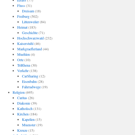
Elsass
(77)
Fluss
(31)
Dreisam
(18)
Freiburg
(502)
Littenweiler
(84)
Heimat
(183)
Geschichte
(71)
Hochschwarzwald
(232)
Kaiserstuhl
(46)
Markgraeflerland
(44)
Muehlen
(4)
Orte
(10)
TriRhena
(30)
Verkehr
(138)
CarSharing
(12)
Eisenbahn
(28)
Fahrradwege
(19)
Religion
(695)
Caritas
(26)
Diakonie
(39)
Katholisch
(131)
Kirchen
(184)
Kapellen
(15)
Muenster
(19)
Kreuze
(15)