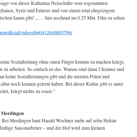
ssage von dieser Katharina Neuschäfer vom sogenannten
anen, Syrer und Eritreer sind von einem total ehrgeizigem
eutschen kaum gibt! „ … hier nochmal im 0.25 Min. Film zu sehen
ertofficial/videos/660412640805796/
seine Sozialleistung ohne einen Finger krumm zu machen kriegt,
r zu arbeiten. So einfach ist das. Warum sind dann Ukrainer und
mat keine Sozialleistungen gibt und die meisten Polen und
ltur noch kennen gelernt haben. Bei dieser Kultur gibt es unter
itet, kriegt nichts zu essen.“
ei Merdingen
d: Bei Merdingen baut Harald Wochner mehr auf zehn Hektar
fleißige Saisonarbeiter – und der Hof wird zum kleinen