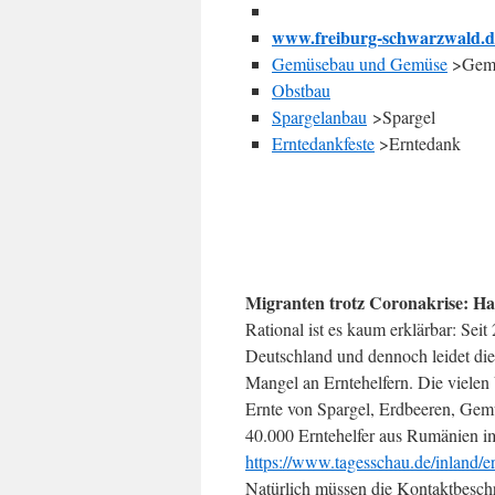
www.freiburg-schwarzwald.de
Gemüsebau und Gemüse
>Gem
Obstbau
Spargelanbau
>Spargel
Erntedankfeste
>Erntedank
Migranten trotz Coronakrise: Har
Rational ist es kaum erklärbar: Se
Deutschland und dennoch leidet die
Mangel an Erntehelfern. Die vielen
Ernte von Spargel, Erdbeeren, Gemüs
40.000 Erntehelfer aus Rumänien im
https://www.tagesschau.de/inland/e
Natürlich müssen die Kontaktbesch