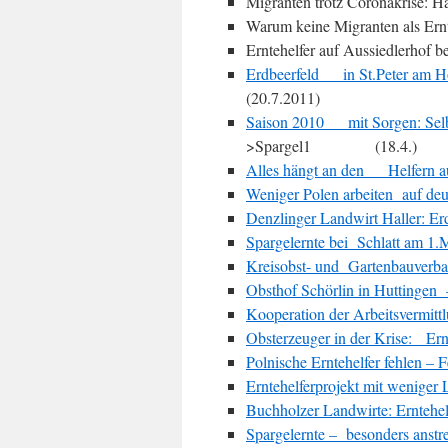
Migranten trotz Coronakrise: Ha
Warum keine Migranten als Ernt
Erntehelfer auf Aussiedlerhof b
Erdbeerfeld in St.Peter am H
(20.7.2011)
Saison 2010 mit Sorgen: Selbs
>Spargel1 (18.4.)
Alles hängt an den Helfern a
Weniger Polen arbeiten auf deu
Denzlinger Landwirt Haller: Er
Spargelernte bei Schlatt am 1.
Kreisobst- und Gartenbauverban
Obsthof Schörlin in Huttingen 
Kooperation der Arbeitsvermit
Obsterzeuger in der Krise: Ern
Polnische Erntehelfer fehlen – 
Erntehelferprojekt mit weniger 
Buchholzer Landwirte: Erntehel
Spargelernte – besonders anstr