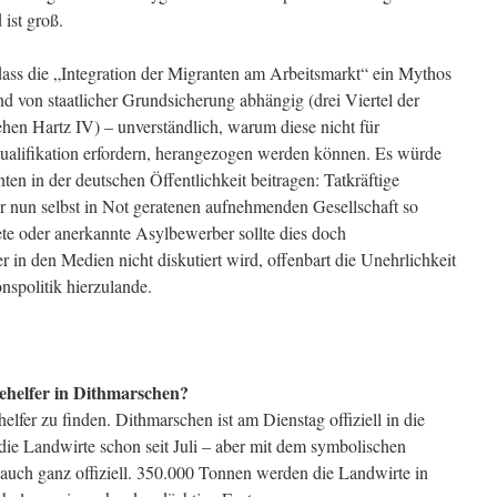
ist groß.
dass die „Integration der Migranten am Arbeitsmarkt“ ein Mythos
d von staatlicher Grundsicherung abhängig (drei Viertel der
hen Hartz IV) – unverständlich, warum diese nicht für
 Qualifikation erfordern, herangezogen werden können. Es würde
en in der deutschen Öffentlichkeit beitragen: Tatkräftige
er nun selbst in Not geratenen aufnehmenden Gesellschaft so
e oder anerkannte Asylbewerber sollte dies doch
er in den Medien nicht diskutiert wird, offenbart die Unehrlichkeit
nspolitik hierzulande.
ehelfer in Dithmarschen?
lfer zu finden. Dithmarschen ist am Dienstag offiziell in die
die Landwirte schon seit Juli – aber mit dem symbolischen
 auch ganz offiziell. 350.000 Tonnen werden die Landwirte in