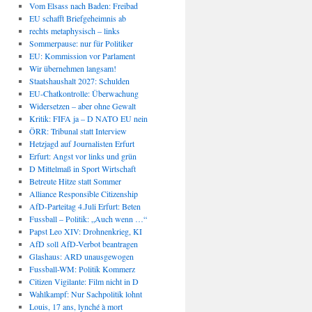
Vom Elsass nach Baden: Freibad
EU schafft Briefgeheimnis ab
rechts metaphysisch – links
Sommerpause: nur für Politiker
EU: Kommission vor Parlament
Wir übernehmen langsam!
Staatshaushalt 2027: Schulden
EU-Chatkontrolle: Überwachung
Widersetzen – aber ohne Gewalt
Kritik: FIFA ja – D NATO EU nein
ÖRR: Tribunal statt Interview
Hetzjagd auf Journalisten Erfurt
Erfurt: Angst vor links und grün
D Mittelmaß in Sport Wirtschaft
Betreute Hitze statt Sommer
Alliance Responsible Citizenship
AfD-Parteitag 4.Juli Erfurt: Beten
Fussball – Politik: „Auch wenn …“
Papst Leo XIV: Drohnenkrieg, KI
AfD soll AfD-Verbot beantragen
Glashaus: ARD unausgewogen
Fussball-WM: Politik Kommerz
Citizen Vigilante: Film nicht in D
Wahlkampf: Nur Sachpolitik lohnt
Louis, 17 ans, lynché à mort