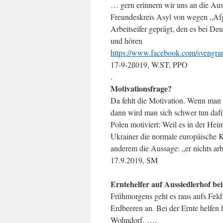
… gern erinnern wir uns an die Au
Freundeskreis Asyl von wegen „Afgh
Arbeitseifer geprägt, den es bei D
und hören
https://www.facebook.com/svengran
17-9-2ß019, W.ST, PPO
.
Motivationsfrage?
Da fehlt die Motivation. Wenn man 
dann wird man sich schwer tun dafü
Polen motiviert: Weil es in der Hei
Ukrainer die normale europäische Ku
anderem die Aussage: „er nichts arbe
17.9.2019, SM
Erntehelfer auf Aussiedlerhof b
Frühmorgens geht es raus aufs Fel
Erdbeeren an. Bei der Ernte helfen 
Wohndorf. ….