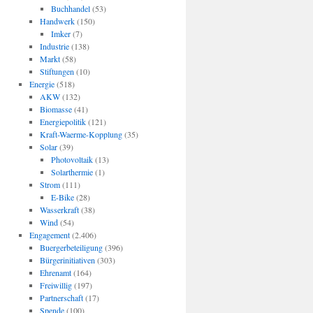
Buchhandel
(53)
Handwerk
(150)
Imker
(7)
Industrie
(138)
Markt
(58)
Stiftungen
(10)
Energie
(518)
AKW
(132)
Biomasse
(41)
Energiepolitik
(121)
Kraft-Waerme-Kopplung
(35)
Solar
(39)
Photovoltaik
(13)
Solarthermie
(1)
Strom
(111)
E-Bike
(28)
Wasserkraft
(38)
Wind
(54)
Engagement
(2.406)
Buergerbeteiligung
(396)
Bürgerinitiativen
(303)
Ehrenamt
(164)
Freiwillig
(197)
Partnerschaft
(17)
Spende
(100)