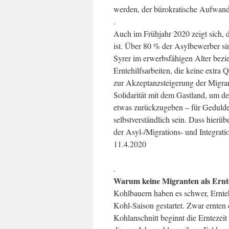
werden, der bürokratische Aufwand 
.
Auch im Frühjahr 2020 zeigt sich, 
ist. Über 80 % der Asylbewerber sin
Syrer im erwerbsfähigen Alter bezie
Erntehilfsarbeiten, die keine extra
zur Akzeptanzsteigerung der Migrant
Solidarität mit dem Gastland, um d
etwas zurückzugeben – für Geduldet
selbstverständlich sein. Dass hierüb
der Asyl-/Migrations- und Integratio
11.4.2020
.
Warum keine Migranten als Ernt
Kohlbauern haben es schwer, Erntehe
Kohl-Saison gestartet. Zwar ernten 
Kohlanschnitt beginnt die Erntezeit