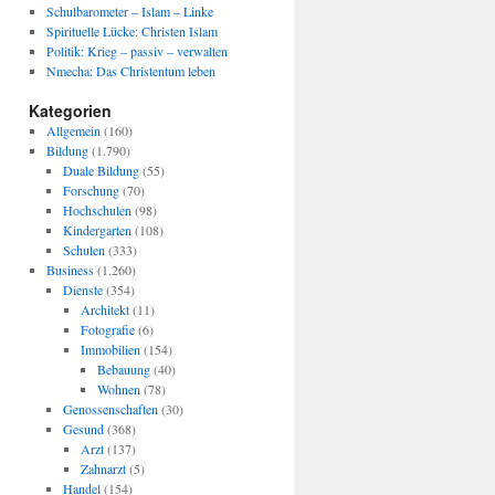
Schulbarometer – Islam – Linke
Spirituelle Lücke: Christen Islam
Politik: Krieg – passiv – verwalten
Nmecha: Das Christentum leben
Kategorien
Allgemein
(160)
Bildung
(1.790)
Duale Bildung
(55)
Forschung
(70)
Hochschulen
(98)
Kindergarten
(108)
Schulen
(333)
Business
(1.260)
Dienste
(354)
Architekt
(11)
Fotografie
(6)
Immobilien
(154)
Bebauung
(40)
Wohnen
(78)
Genossenschaften
(30)
Gesund
(368)
Arzt
(137)
Zahnarzt
(5)
Handel
(154)