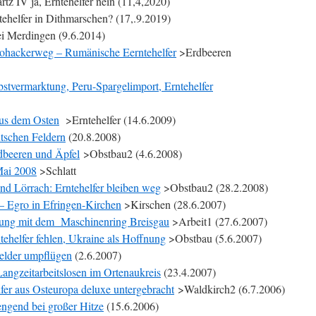
rtz IV ja, Erntehelfer nein (11,4,2020)
ehelfer in Dithmarschen? (17,.9.2019)
ei Merdingen (9.6.2014)
ohackerweg – Rumänische Eerntehelfer
>Erdbeeren
tvermarktung, Peru-Spargelimport, Erntehelfer
us dem Osten
>Erntehelfer (14.6.2009)
tschen Feldern
(20.8.2008)
dbeeren und Äpfel
>Obstbau2 (4.6.2008)
Mai 2008
>Schlatt
d Lörrach: Erntehelfer bleiben weg
>Obstbau2 (28.2.2008)
– Egro in Efringen-Kirchen
>Kirschen (28.6.2007)
tlung mit dem Maschinenring Breisgau
>Arbeit1 (27.6.2007)
tehelfer fehlen, Ukraine als Hoffnung
>Obstbau (5.6.2007)
Felder umpflügen
(2.6.2007)
Langzeitarbeitslosen im Ortenaukreis
(23.4.2007)
fer aus Osteuropa deluxe untergebracht
>Waldkirch2 (6.7.2006)
engend bei großer Hitze
(15.6.2006)