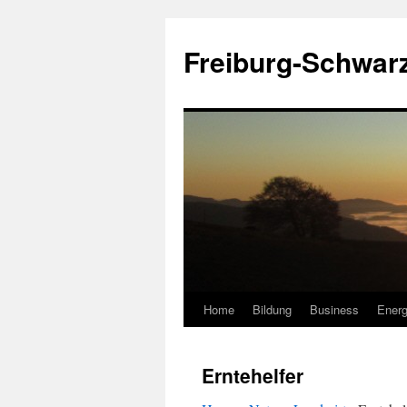
Zum
Inhalt
Freiburg-Schwar
springen
Home
Bildung
Business
Energ
Erntehelfer