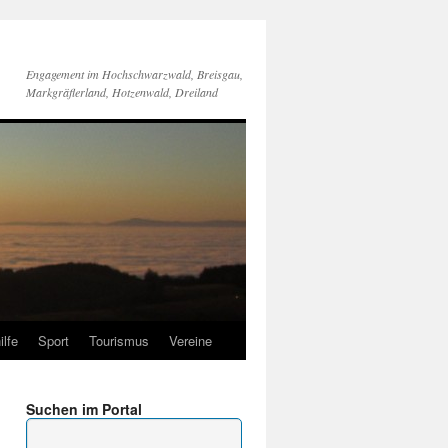
Engagement im Hochschwarzwald, Breisgau,
Markgräflerland, Hotzenwald, Dreiland
ilfe
Sport
Tourismus
Vereine
Suchen im Portal