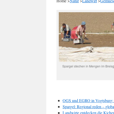
Home >
Natur
>
Landwirt
>
Gemues
Spargel stechen in Mengen im Breis
OGS und EGRO in Vogtsburg: U
Spargel: Regional reden – globa
Landwirte entdecken die Kicher