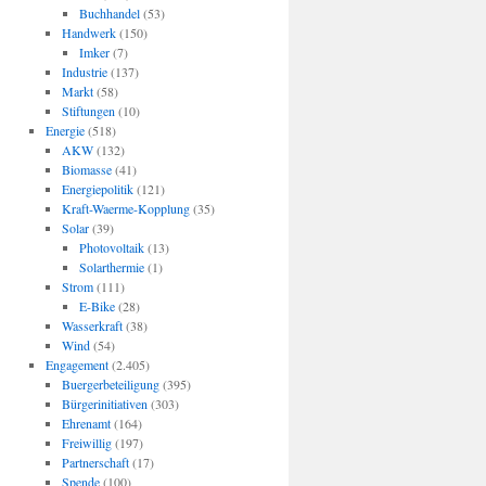
Buchhandel
(53)
Handwerk
(150)
Imker
(7)
Industrie
(137)
Markt
(58)
Stiftungen
(10)
Energie
(518)
AKW
(132)
Biomasse
(41)
Energiepolitik
(121)
Kraft-Waerme-Kopplung
(35)
Solar
(39)
Photovoltaik
(13)
Solarthermie
(1)
Strom
(111)
E-Bike
(28)
Wasserkraft
(38)
Wind
(54)
Engagement
(2.405)
Buergerbeteiligung
(395)
Bürgerinitiativen
(303)
Ehrenamt
(164)
Freiwillig
(197)
Partnerschaft
(17)
Spende
(100)