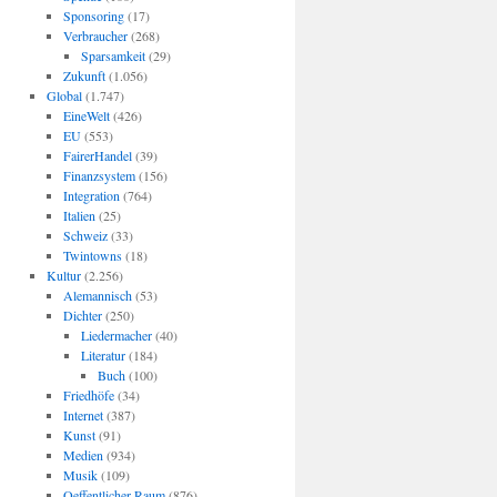
Sponsoring
(17)
Verbraucher
(268)
Sparsamkeit
(29)
Zukunft
(1.056)
Global
(1.747)
EineWelt
(426)
EU
(553)
FairerHandel
(39)
Finanzsystem
(156)
Integration
(764)
Italien
(25)
Schweiz
(33)
Twintowns
(18)
Kultur
(2.256)
Alemannisch
(53)
Dichter
(250)
Liedermacher
(40)
Literatur
(184)
Buch
(100)
Friedhöfe
(34)
Internet
(387)
Kunst
(91)
Medien
(934)
Musik
(109)
Oeffentlicher Raum
(876)