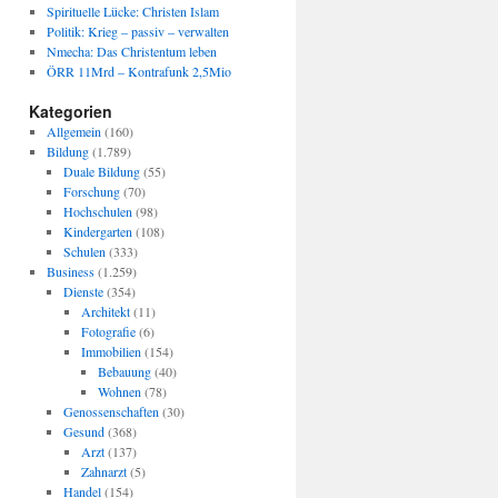
Spirituelle Lücke: Christen Islam
Politik: Krieg – passiv – verwalten
Nmecha: Das Christentum leben
ÖRR 11Mrd – Kontrafunk 2,5Mio
Kategorien
Allgemein
(160)
Bildung
(1.789)
Duale Bildung
(55)
Forschung
(70)
Hochschulen
(98)
Kindergarten
(108)
Schulen
(333)
Business
(1.259)
Dienste
(354)
Architekt
(11)
Fotografie
(6)
Immobilien
(154)
Bebauung
(40)
Wohnen
(78)
Genossenschaften
(30)
Gesund
(368)
Arzt
(137)
Zahnarzt
(5)
Handel
(154)