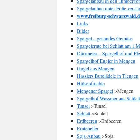
Spargelanbau in den Tunibergo
Spargelanbau unter Folie vers
www.freiburg-schwarzwald.d
Links
Bilder
Spargel – gesundes Gemüse
Spargelernte bei Schlatt am 1.
Dürrmeier – Spargelhof und Pf
Spargelhof Engler in Mengen
Gugel aus Mengen
Hasslers Burelädele in Tiengen
Hülsenfrüchte
Mengener Spargel
>Mengen
Spargelhof Wassmer aus Schlatt
Tunsel
>Tunsel
Schlatt
>Schlatt
Erdbeeren
>Erdbeeren
Erntehelfer
Soja-Anbau
>Soja