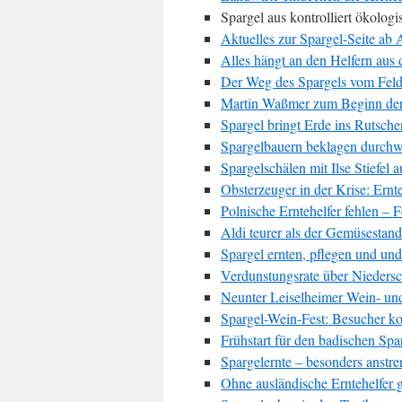
Spargel aus kontrolliert ökolo
Aktuelles zur Spargel-Seite ab 
Alles hängt an den Helfern aus
Der Weg des Spargels vom Feld
Martin Waßmer zum Beginn der
Spargel bringt Erde ins Rutsch
Spargelbauern beklagen durch
Spargelschälen mit Ilse Stiefel
Obsterzeuger in der Krise: Ernt
Polnische Erntehelfer fehlen – 
Aldi teurer als der Gemüsestand?
Spargel ernten, pflegen und un
Verdunstungsrate über Nieders
Neunter Leiselheimer Wein- un
Spargel-Wein-Fest: Besucher ko
Frühstart für den badischen Spa
Spargelernte – besonders anstre
Ohne ausländische Erntehelfer g