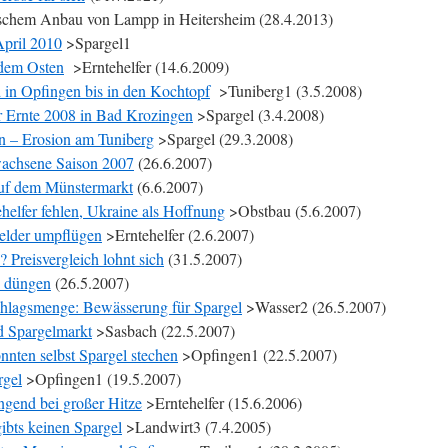
gischem Anbau von Lampp in Heitersheim (28.4.2013)
April 2010
>Spargel1
 dem Osten
>Erntehelfer (14.6.2009)
 in Opfingen bis in den Kochtopf
>Tuniberg1 (3.5.2008)
 Ernte 2008 in Bad Krozingen
>Spargel (3.4.2008)
en – Erosion am Tuniberg
>Spargel (29.3.2008)
wachsene Saison 2007
(26.6.2007)
 auf dem Münstermarkt
(6.6.2007)
ehelfer fehlen, Ukraine als Hoffnung
>Obstbau (5.6.2007)
Felder umpflügen
>Erntehelfer (2.6.2007)
 Preisvergleich lohnt sich
(31.5.2007)
d düngen
(26.5.2007)
chlagsmenge: Bewässerung für Spargel
>Wasser2 (26.5.2007)
d Spargelmarkt
>Sasbach (22.5.2007)
nnten selbst Spargel stechen
>Opfingen1 (22.5.2007)
rgel
>Opfingen1 (19.5.2007)
ngend bei großer Hitze
>Erntehelfer (15.6.2006)
ibts keinen Spargel
>Landwirt3 (7.4.2005)