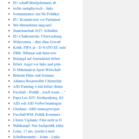
EU schafft Briefgeheimnis ab
rechts metaphysisch – links
Sommerpause: nur für Politiker
EU: Kommission vor Parlament
Wir übernehmen langsam!
Staatshaushalt 2027: Schulden
EU-Chatkontrolle: Überwachung
Widersetzen – aber ohne Gewalt
Kritik: FIFA ja – D NATO EU nein
ÖRR: Tribunal statt Interview
Hetzjagd auf Journalisten Erfurt
Erfurt: Angst vor links und grün
D Mittelmaß in Sport Wirtschaft
Betreute Hitze statt Sommer
Alliance Responsible Citizenship
AfD-Parteitag 4.Juli Erfurt: Beten
Fussball – Politik: „Auch wenn …“
Papst Leo XIV: Drohnenkrieg, KI
AfD soll AfD-Verbot beantragen
Glashaus: ARD unausgewogen
Fussball-WM: Politik Kommerz
Citizen Vigilante: Film nicht in D
Wahlkampf: Nur Sachpolitik lohnt
Louis, 17 ans, lynché à mort
Schulbarometer – Islam – Linke