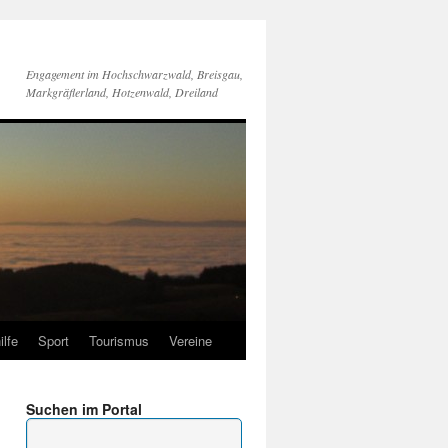
Engagement im Hochschwarzwald, Breisgau,
Markgräflerland, Hotzenwald, Dreiland
ilfe
Sport
Tourismus
Vereine
Suchen im Portal