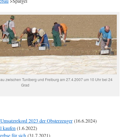
ebau
>Spargel
gau zwischen Tuniberg und Freiburg am 27.4.2007 um 10 Uhr bei 24
Grad
msatzrekord 2023 der Obsterzeuger
(16.6.2024)
l kaufen
(1.6.2022)
erbse für sich
(31.7.2021)