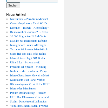
Wenn die Ergebnisse der automatischen Vervollständigung verfügbar sind, benutze die P
Neue Artikel
Nullsumme – Zero Sum Mindset
Corona Impfbetrug Fauci WHO
Drohnen – Eiszeit – Atomschlag?
Bundeswehr Gelöbnis 20.7.2026
50.000 Migranten 24 Std Ceuta
Muslim zur Islamismus-Debatte
Immigration: France Allemagne
Terror zu 94 Prozent islamistisch
Staat: frei statt links oder rechts
Islamist Anschlag CSD Berlin
Ultra Bike – Schwarzwald
Freedom Of Speech – Meinung
Nicht investieren oder auf Pump
IslamoGauchisme: Gewalt wächst
Kandidatur- statt Partei-Verbot
Klimaanlagen – Verzicht für IPCC
Islam oder Islamismus
Patt im Drohnenkrieg – Frieden
UHI: Der Klimawandel ist schuld
Spahn: Doppelmoral Leihmutter
Vom Elsass nach Baden: Freibad