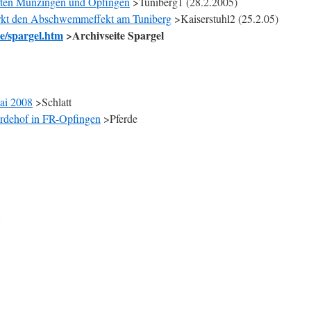
rten Munzingen und Opfingen
>Tuniberg1 (28.2.2005)
tärkt den Abschwemmeffekt am Tuniberg
>Kaiserstuhl2 (25.2.05)
e/spargel.htm
>Archivseite Spargel
Mai 2008
>Schlatt
erdehof in FR-Opfingen
>Pferde