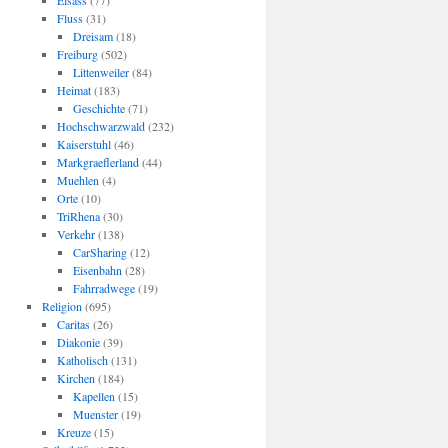
Elsass
(77)
Fluss
(31)
Dreisam
(18)
Freiburg
(502)
Littenweiler
(84)
Heimat
(183)
Geschichte
(71)
Hochschwarzwald
(232)
Kaiserstuhl
(46)
Markgraeflerland
(44)
Muehlen
(4)
Orte
(10)
TriRhena
(30)
Verkehr
(138)
CarSharing
(12)
Eisenbahn
(28)
Fahrradwege
(19)
Religion
(695)
Caritas
(26)
Diakonie
(39)
Katholisch
(131)
Kirchen
(184)
Kapellen
(15)
Muenster
(19)
Kreuze
(15)