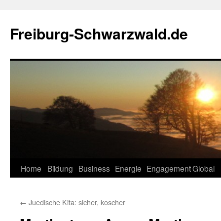
Zum
Inhalt
Freiburg-Schwarzwald.de
springen
Home
Bildung
Business
Energie
Engagement
Global
←
Juedische Kita: sicher, koscher