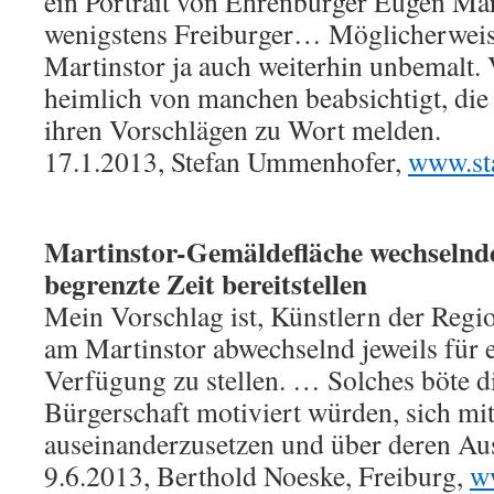
ein Portrait von Ehrenbürger Eugen Ma
wenigstens Freiburger… Möglicherweise
Martinstor ja auch weiterhin unbemalt. V
heimlich von manchen beabsichtigt, die 
ihren Vorschlägen zu Wort melden.
17.1.2013, Stefan Ummenhofer,
www.sta
Martinstor-Gemäldefläche wechselnde
begrenzte Zeit bereitstellen
Mein Vorschlag ist, Künstlern der Regi
am Martinstor abwechselnd jeweils für e
Verfügung zu stellen. … Solches böte d
Bürgerschaft motiviert würden, sich mi
auseinanderzusetzen und über deren Aus
9.6.2013, Berthold Noeske, Freiburg,
w