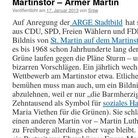
Martinstor – Armer Martin
Veröffentlicht am
17. Januar 2013
von
Srsw
Auf Anregung der
ARGE Stadtbild
hat 
aus CDU, SPD, Freien Wählern und FDP
Bildnis von
St. Martin auf dem Martins
es bis 1968 schon Jahrhunderte lang der
Grüne laufen gegen die Pläne Sturm – un
bizarren Vorschlägen. Ein jährlich wechs
Wettbewerb am Martinstor etwa.
Etlich
bemühen muss man auch, um ein Bildnis
abzulehnen, weil er nur „die Barmherzi
Zehntausend als Symbol für
soziales H
Maria Viethen für die Grünen). Sie sch
einen anderen Martin vor – Martin Lut
zu Freiburg allerdings eher vage bleibt