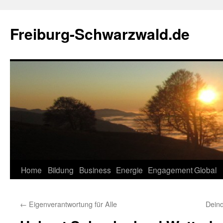
Zum
Inhalt
Freiburg-Schwarzwald.de
springen
Home
Bildung
Business
Energie
Engagement
Global
←
Eigenverantwortung für Alle
Deind