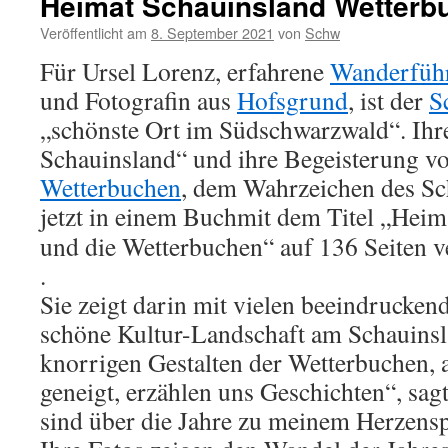
Heimat Schauinsland Wetterb
Veröffentlicht am
8. September 2021
von
Schw
Für Ursel Lorenz, erfahrene
Wanderführ
und Fotografin aus
Hofsgrund
, ist der
S
„schönste Ort im Südschwarzwald“. Ihre
Schauinsland“ und ihre Begeisterung vo
Wetterbuchen
, dem Wahrzeichen des Sch
jetzt in einem Buch
mit dem Titel „Hei
und die Wetterbuchen“ auf 136 Seiten ve
.
Sie zeigt darin mit vielen beeindrucken
schöne Kultur-Landschaft am Schauinsla
knorrigen Gestalten der Wetterbuchen, 
geneigt, erzählen uns Geschichten“, sag
sind über die Jahre zu meinem Herzens