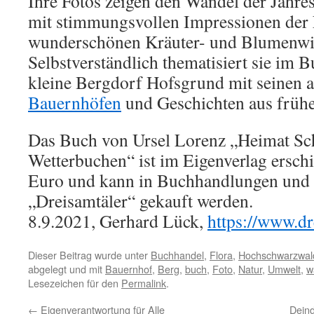
Ihre Fotos zeigen den Wandel der Jahres
mit stimmungsvollen Impressionen der 
wunderschönen Kräuter- und Blumenwi
Selbstverständlich thematisiert sie im B
kleine Bergdorf Hofsgrund mit seinen a
Bauernhöfen
und Geschichten aus frühe
Das Buch von Ursel Lorenz „Heimat Sc
Wetterbuchen“ ist im Eigenverlag erschi
Euro und kann in Buchhandlungen und 
„Dreisamtäler“ gekauft werden.
8.9.2021, Gerhard Lück,
https://www.dr
Dieser Beitrag wurde unter
Buchhandel
,
Flora
,
Hochschwarzwal
abgelegt und mit
Bauernhof
,
Berg
,
buch
,
Foto
,
Natur
,
Umwelt
,
w
Lesezeichen für den
Permalink
.
←
Eigenverantwortung für Alle
Deind