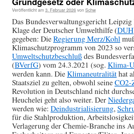
Grundgesetz oder Klimaschut
Veröffentlicht am
3. Februar 2026
von
Schw
Das Bundesverwaltungsgericht Leipzig 
Klage der Deutscher Umwelthilfe (
DUH
gegeben: Die
Regierung Merz/Kohl
muß
Klimaschutzprogramm von 2023 so vers
Umweltschutzbeschluß
des Bundesverfa
(
BVerfG
) vom 24.3.2021 (sog.
Klima-Ur
werden kann. Die
Klimaneutralität
hat a
Staatsziel zu gelten, obwohl seine
CO2-Z
Revolution in Deutschland nicht durchse
Heuchelei geht also weiter. Der
Niederg
werden wie:
Deindustrialisierung
,
Schr
für die Stahlproduktion, Arbeitslosigkei
Verlagerung der Chemie-Branche ins A