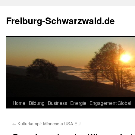
Zum
Inhalt
Freiburg-Schwarzwald.de
springen
Home
Bildung
Business
Energie
Engagement
Global
←
Kulturkampf: Minnesota USA EU