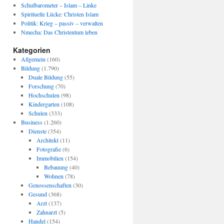
Schulbarometer – Islam – Linke
Spirituelle Lücke: Christen Islam
Politik: Krieg – passiv – verwalten
Nmecha: Das Christentum leben
Kategorien
Allgemein
(160)
Bildung
(1.790)
Duale Bildung
(55)
Forschung
(70)
Hochschulen
(98)
Kindergarten
(108)
Schulen
(333)
Business
(1.260)
Dienste
(354)
Architekt
(11)
Fotografie
(6)
Immobilien
(154)
Bebauung
(40)
Wohnen
(78)
Genossenschaften
(30)
Gesund
(368)
Arzt
(137)
Zahnarzt
(5)
Handel
(154)