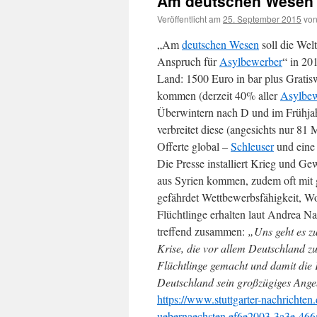
Am deutschen Wesen s
Veröffentlicht am
25. September 2015
vo
„Am
deutschen Wesen
soll die Wel
Anspruch für
Asylbewerber
“ in 20
Land: 1500 Euro in bar plus Gratis
kommen (derzeit 40% aller
Asylbew
Überwintern nach D und im Frühjah
verbreitet diese (angesichts nur 8
Offerte global –
Schleuser
und eine 
Die Presse installiert Krieg und Ge
aus Syrien kommen, zudem oft mit 
gefährdet Wettbewerbsfähigkeit, W
Flüchtlinge erhalten laut Andrea N
treffend zusammen:
„Uns geht es zu 
Krise, die vor allem Deutschland zu
Flüchtlinge gemacht und damit die 
Deutschland sein großzügiges Ange
https://www.stuttgarter-nachrichten.d
uebernaechsten.ef6e2003-3a3e-466