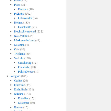
Elsass
(77)
Fluss
(31)
Dreisam
(18)
Freiburg
(502)
Littenweiler
(84)
Heimat
(183)
Geschichte
(71)
Hochschwarzwald
(232)
Kaiserstuhl
(46)
Markgraeflerland
(44)
Muehlen
(4)
Orte
(10)
TriRhena
(30)
Verkehr
(138)
CarSharing
(12)
Eisenbahn
(28)
Fahrradwege
(19)
Religion
(695)
Caritas
(26)
Diakonie
(39)
Katholisch
(131)
Kirchen
(184)
Kapellen
(15)
Muenster
(19)
Kreuze
(15)