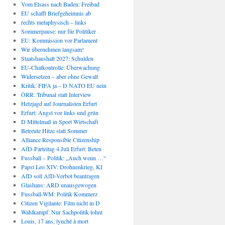
Vom Elsass nach Baden: Freibad
EU schafft Briefgeheimnis ab
rechts metaphysisch – links
Sommerpause: nur für Politiker
EU: Kommission vor Parlament
Wir übernehmen langsam!
Staatshaushalt 2027: Schulden
EU-Chatkontrolle: Überwachung
Widersetzen – aber ohne Gewalt
Kritik: FIFA ja – D NATO EU nein
ÖRR: Tribunal statt Interview
Hetzjagd auf Journalisten Erfurt
Erfurt: Angst vor links und grün
D Mittelmaß in Sport Wirtschaft
Betreute Hitze statt Sommer
Alliance Responsible Citizenship
AfD-Parteitag 4.Juli Erfurt: Beten
Fussball – Politik: „Auch wenn …“
Papst Leo XIV: Drohnenkrieg, KI
AfD soll AfD-Verbot beantragen
Glashaus: ARD unausgewogen
Fussball-WM: Politik Kommerz
Citizen Vigilante: Film nicht in D
Wahlkampf: Nur Sachpolitik lohnt
Louis, 17 ans, lynché à mort