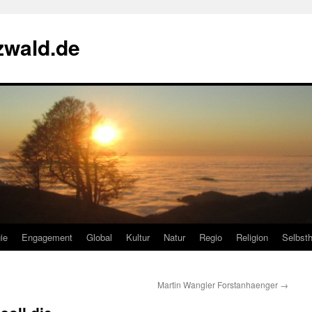
zwald.de
ie
Engagement
Global
Kultur
Natur
Regio
Religion
Selbsth
Martin Wangler Forstanhaenger
→