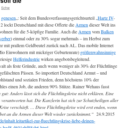
oll die
n
Schw
t
genesen
„: Seit dem Bundesverfassungsgerichtsurteil „
Hartz IV
-
12 lockt Deutschland mit diese Offerte die
Armen
dieser Welt ins
wohnen für die 5-köpfige Familie. Auch die
Armen
vom
Balken
erber
) einmal oder zu 30% sogar mehrmals –
im Herbst zum
r mit prallem Geldbeutel zurück nach AL. Das mobile Internet
1 Mio Einwohnern mit mickriger Geburtenrate)
größenwahnsinnige
riesige
Helferindustrie
wirken angebotsbegleitend.
walt als feste Gründe, auch wenn weniger als 30% der Flüchtlinge
gefälschten Pässen. So importiert Deutschland Armut – und
ohlstand und sozialen Frieden, denn höchstens 10% der
ahles einen Job, die anderen 90% Stütze. Rainer Wehaus fasst
gut: Anders lässt sich die Flüchtlingskrise nicht erklären. Eine
 verantworten hat. Die Kanzlerin hat sich zur Schutzheiligen aller
Krise verschärft. … Diese Flüchtlingskrise wird erst enden, wenn
bot an die Armen dieser Welt wieder zurücknimmt.“
24.9.2015
e/inhalt.leitartikel-zur-fluechtlingskrise-liebe-deinen-
a-bed8-d601ebf88cb6.html