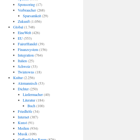
Sponsoring
(17)
Verbraucher
(268)
Sparsamkeit
(29)
Zukunft
(1.056)
Global
(1.748)
EineWelt
(426)
EU
(553)
FairerHandel
(39)
Finanzsystem
(156)
Integration
(764)
Italien
(25)
Schweiz
(33)
Twintowns
(18)
Kultur
(2.256)
Alemannisch
(53)
Dichter
(250)
Liedermacher
(40)
Literatur
(184)
Buch
(100)
Friedhöfe
(34)
Internet
(387)
Kunst
(91)
Medien
(934)
Musik
(109)
Oeffentlicher Raum
(876)