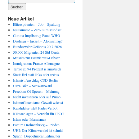
Wenn die Ergebnisse der automatischen Vervollständigung verfügbar sind, benutze die P
Neue Artikel
Eliteaspiranten – Job – Spaltung
Nullsumme – Zero Sum Mindset
Corona Impfbetrug Fauci WHO
Drohnen – Eiszeit – Atomschlag?
Bundeswehr Gelöbnis 20.7.2026
50.000 Migranten 24 Std Ceuta
Muslim zur Islamismus-Debatte
Immigration: France Allemagne
Terror zu 94 Prozent islamistisch
Staat: frei statt links oder rechts
Islamist Anschlag CSD Berlin
Ultra Bike – Schwarzwald
Freedom Of Speech – Meinung
Nicht investieren oder auf Pump
IslamoGauchisme: Gewalt wächst
Kandidatur- statt Partei-Verbot
Klimaanlagen – Verzicht für IPCC
Islam oder Islamismus
Patt im Drohnenkrieg – Frieden
UHI: Der Klimawandel ist schuld
Spahn: Doppelmoral Leihmutter