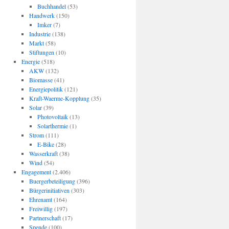
Buchhandel
(53)
Handwerk
(150)
Imker
(7)
Industrie
(138)
Markt
(58)
Stiftungen
(10)
Energie
(518)
AKW
(132)
Biomasse
(41)
Energiepolitik
(121)
Kraft-Waerme-Kopplung
(35)
Solar
(39)
Photovoltaik
(13)
Solarthermie
(1)
Strom
(111)
E-Bike
(28)
Wasserkraft
(38)
Wind
(54)
Engagement
(2.406)
Buergerbeteiligung
(396)
Bürgerinitiativen
(303)
Ehrenamt
(164)
Freiwillig
(197)
Partnerschaft
(17)
Spende
(100)