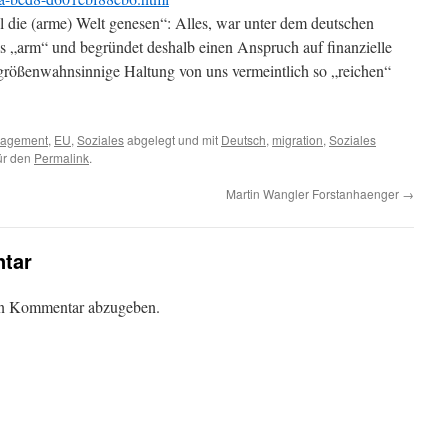
 die (arme) Welt genesen“: Alles, war unter dem deutschen
als „arm“ und begründet deshalb einen Anspruch auf finanzielle
 größenwahnsinnige Haltung von uns vermeintlich so „reichen“
agement
,
EU
,
Soziales
abgelegt und mit
Deutsch
,
migration
,
Soziales
für den
Permalink
.
Martin Wangler Forstanhaenger
→
tar
en Kommentar abzugeben.