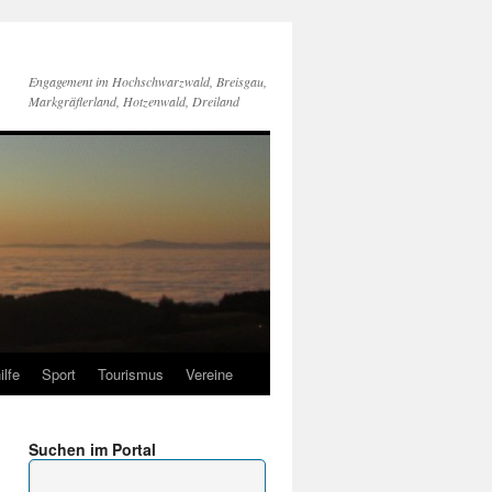
Engagement im Hochschwarzwald, Breisgau,
Markgräflerland, Hotzenwald, Dreiland
ilfe
Sport
Tourismus
Vereine
Suchen im Portal