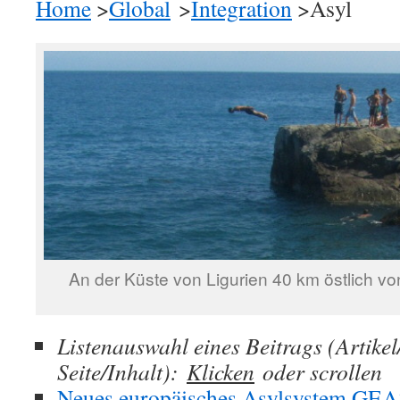
Home
>
Global
>
Integration
>Asyl
An der Küste von Ligurien 40 km östlich 
Listenauswahl eines Beitrags (Artike
Seite/Inhalt):
Klicken
oder scrollen
Neues europäisches Asylsystem GEA