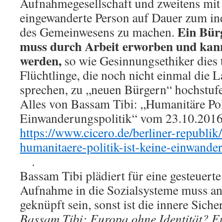
Aufnahmegesellschaft und zweitens mit 
eingewanderte Person auf Dauer zum in
Ein Bürg
des Gemeinwesens zu machen.
muss durch Arbeit erworben und kann
werden,
so wie Gesinnungsethiker dies 
Flüchtlinge, die noch nicht einmal die 
sprechen, zu „neuen Bürgern“ hochstuf
Alles von Bassam Tibi: „Humanitäre Poli
Einwanderungspolitik“ vom 23.10.2016 b
https://www.cicero.de/berliner-republik
humanitaere-politik-ist-keine-einwande
.
Bassam Tibi plädiert für eine gesteuer
Aufnahme in die Sozialsysteme muss a
geknüpft sein, sonst ist die innere Siche
Bassam Tibi: Europa ohne Identität? E