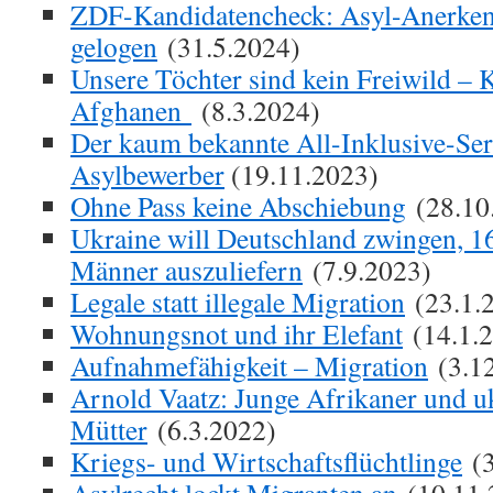
ZDF-Kandidatencheck: Asyl-Anerke
gelogen
(31.5.2024)
Unsere Töchter sind kein Freiwild – 
Afghanen
(8.3.2024)
Der kaum bekannte All-Inklusive-Ser
Asylbewerber
(19.11.2023)
Ohne Pass keine Abschiebung
(28.10
Ukraine will Deutschland zwingen, 1
Männer auszuliefern
(7.9.2023)
Legale statt illegale Migration
(23.1.
Wohnungsnot und ihr Elefant
(14.1.
Aufnahmefähigkeit – Migration
(3.1
Arnold Vaatz: Junge Afrikaner und u
Mütter
(6.3.2022)
Kriegs- und Wirtschaftsflüchtlinge
(3
Asylrecht lockt Migranten an
(10.11.