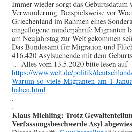
Immer wieder sorgt das Geburtsdatum 
Verwunderung. Beispielsweise vor Woch
Griechenland im Rahmen eines Sonde
eingeflogene minderjährife Migranten la
am Neujahrstag zur Welt gekommen sein
Das Bundesamt für Migration und Flüc
416.420 Asylsuchende mit dem Geburts
… Alles vom 13.5.2020 bitte lesen auf
https://www.welt.de/politik/deutschl
Warum-so-viele-Migranten-am-1-Janua
haben.html
.
.
Klaus Miehling: Trotz Gewaltenteilu
Verfassungsbeschwerde Asyl abgewie
Dieser Begriff „
Gewaltenteilung
“ bedeut