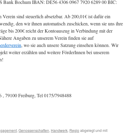
GLS Bank Bochum IBAN: DE56 4306 0967 7920 6289 00 BIC:
Verein sind steuerlich absetzbar. Ab 200,01€ ist dafür ein
endig, den wir ihnen automatisch zuschicken, wenn sie uns ihre
äge bis 200€ reicht der Kontoauszug in Verbindung mit der
Nähere Angaben zu unserem Verein finden sie auf
erderverein
, wo sie auch unsere Satzung einsehen können. Wir
ojekt weiter erzählen und weitere FörderInnen bei unserem
n!
.
 , 79100 Freiburg, Tel 0175/7948488
gagement
,
Genossenschaften
,
Handwerk
,
Regio
abgelegt und mit