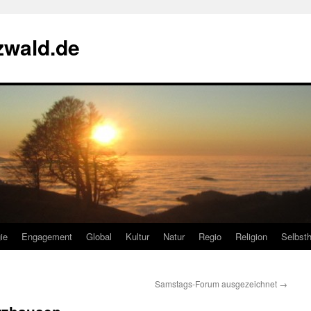
zwald.de
ie
Engagement
Global
Kultur
Natur
Regio
Religion
Selbsth
Samstags-Forum ausgezeichnet
→