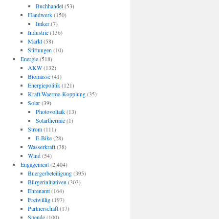
Buchhandel
(53)
Handwerk
(150)
Imker
(7)
Industrie
(136)
Markt
(58)
Stiftungen
(10)
Energie
(518)
AKW
(132)
Biomasse
(41)
Energiepolitik
(121)
Kraft-Waerme-Kopplung
(35)
Solar
(39)
Photovoltaik
(13)
Solarthermie
(1)
Strom
(111)
E-Bike
(28)
Wasserkraft
(38)
Wind
(54)
Engagement
(2.404)
Buergerbeteiligung
(395)
Bürgerinitiativen
(303)
Ehrenamt
(164)
Freiwillig
(197)
Partnerschaft
(17)
Spende
(100)