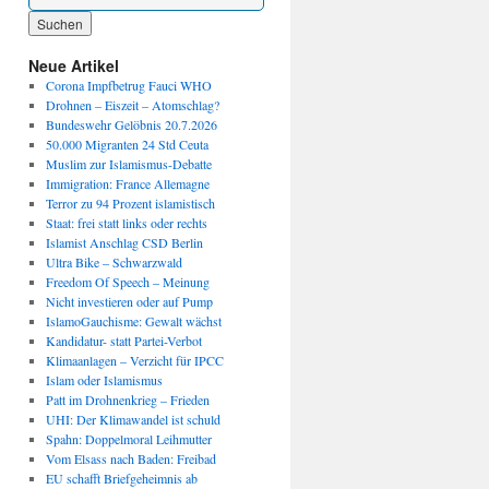
Wenn die Ergebnisse der automatischen Vervollständigung verfügbar sind, benutze die P
Neue Artikel
Corona Impfbetrug Fauci WHO
Drohnen – Eiszeit – Atomschlag?
Bundeswehr Gelöbnis 20.7.2026
50.000 Migranten 24 Std Ceuta
Muslim zur Islamismus-Debatte
Immigration: France Allemagne
Terror zu 94 Prozent islamistisch
Staat: frei statt links oder rechts
Islamist Anschlag CSD Berlin
Ultra Bike – Schwarzwald
Freedom Of Speech – Meinung
Nicht investieren oder auf Pump
IslamoGauchisme: Gewalt wächst
Kandidatur- statt Partei-Verbot
Klimaanlagen – Verzicht für IPCC
Islam oder Islamismus
Patt im Drohnenkrieg – Frieden
UHI: Der Klimawandel ist schuld
Spahn: Doppelmoral Leihmutter
Vom Elsass nach Baden: Freibad
EU schafft Briefgeheimnis ab