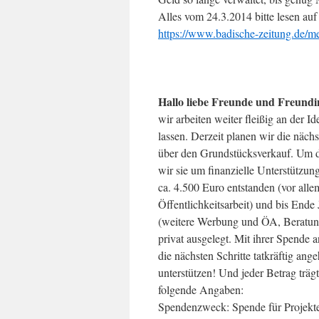
Alles vom 24.3.2014 bitte lesen auf
https://www.badische-zeitung.de/
Hallo liebe Freunde und Freundin
wir arbeiten weiter fleißig an der
lassen. Derzeit planen wir die näch
über den Grundstücksverkauf. Um d
wir sie um finanzielle Unterstützun
ca. 4.500 Euro entstanden (vor alle
Öffentlichkeitsarbeit) und bis Ende
(weitere Werbung und ÖA, Beratung
privat ausgelegt. Mit ihrer Spende
die nächsten Schritte tatkräftig an
unterstützen! Und jeder Betrag trägt
folgende Angaben:
Spendenzweck: Spende für Projekt