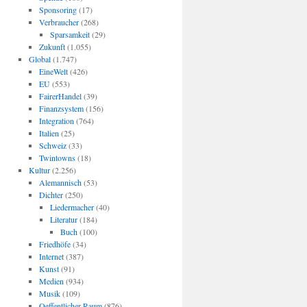
Sponsoring
(17)
Verbraucher
(268)
Sparsamkeit
(29)
Zukunft
(1.055)
Global
(1.747)
EineWelt
(426)
EU
(553)
FairerHandel
(39)
Finanzsystem
(156)
Integration
(764)
Italien
(25)
Schweiz
(33)
Twintowns
(18)
Kultur
(2.256)
Alemannisch
(53)
Dichter
(250)
Liedermacher
(40)
Literatur
(184)
Buch
(100)
Friedhöfe
(34)
Internet
(387)
Kunst
(91)
Medien
(934)
Musik
(109)
Oeffentlicher Raum
(876)