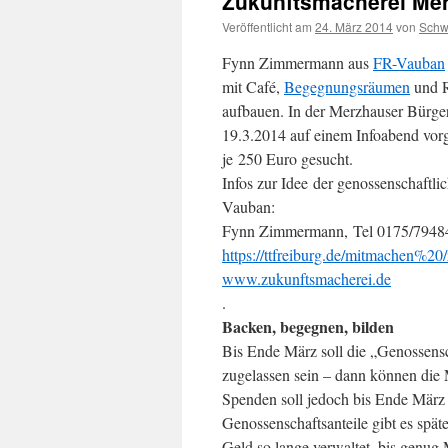
Zukunftsmacherei Me
Veröffentlicht am
24. März 2014
von
Sch
Fynn Zimmermann aus
FR-Vauban
mit Café,
Begegnungsräumen
und R
aufbauen. In der Merzhauser Bürge
19.3.2014 auf einem Infoabend vor
je 250 Euro gesucht.
Infos zur Idee der genossenschaft
Vauban:
Fynn Zimmermann, Tel 0175/7948
https://ttfreiburg.de/mitmachen%2
www.zukunftsmacherei.de
.
Backen, begegnen, bilden
Bis Ende März soll die „Genossens
zugelassen sein – dann können die 
Spenden soll jedoch bis Ende März
Genossenschaftsanteile gibt es spä
Geld so lange verwaltet, bis genug