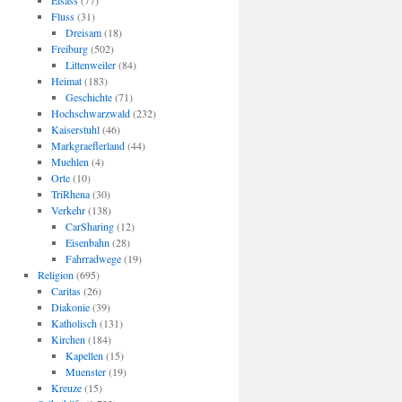
Elsass
(77)
Fluss
(31)
Dreisam
(18)
Freiburg
(502)
Littenweiler
(84)
Heimat
(183)
Geschichte
(71)
Hochschwarzwald
(232)
Kaiserstuhl
(46)
Markgraeflerland
(44)
Muehlen
(4)
Orte
(10)
TriRhena
(30)
Verkehr
(138)
CarSharing
(12)
Eisenbahn
(28)
Fahrradwege
(19)
Religion
(695)
Caritas
(26)
Diakonie
(39)
Katholisch
(131)
Kirchen
(184)
Kapellen
(15)
Muenster
(19)
Kreuze
(15)