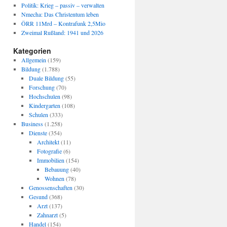
Politik: Krieg – passiv – verwalten
Nmecha: Das Christentum leben
ÖRR 11Mrd – Kontrafunk 2,5Mio
Zweimal Rußland: 1941 und 2026
Kategorien
Allgemein
(159)
Bildung
(1.788)
Duale Bildung
(55)
Forschung
(70)
Hochschulen
(98)
Kindergarten
(108)
Schulen
(333)
Business
(1.258)
Dienste
(354)
Architekt
(11)
Fotografie
(6)
Immobilien
(154)
Bebauung
(40)
Wohnen
(78)
Genossenschaften
(30)
Gesund
(368)
Arzt
(137)
Zahnarzt
(5)
Handel
(154)