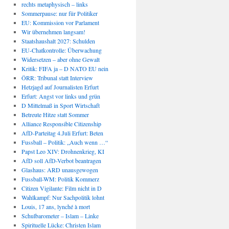
rechts metaphysisch – links
Sommerpause: nur für Politiker
EU: Kommission vor Parlament
Wir übernehmen langsam!
Staatshaushalt 2027: Schulden
EU-Chatkontrolle: Überwachung
Widersetzen – aber ohne Gewalt
Kritik: FIFA ja – D NATO EU nein
ÖRR: Tribunal statt Interview
Hetzjagd auf Journalisten Erfurt
Erfurt: Angst vor links und grün
D Mittelmaß in Sport Wirtschaft
Betreute Hitze statt Sommer
Alliance Responsible Citizenship
AfD-Parteitag 4.Juli Erfurt: Beten
Fussball – Politik: „Auch wenn …“
Papst Leo XIV: Drohnenkrieg, KI
AfD soll AfD-Verbot beantragen
Glashaus: ARD unausgewogen
Fussball-WM: Politik Kommerz
Citizen Vigilante: Film nicht in D
Wahlkampf: Nur Sachpolitik lohnt
Louis, 17 ans, lynché à mort
Schulbarometer – Islam – Linke
Spirituelle Lücke: Christen Islam