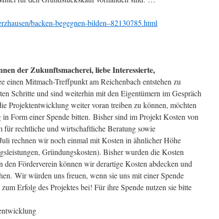
merzhausen/backen-begegnen-bilden–82130785.html
nen der Zukunftsmacherei, liebe Interessierte,
 Idee einen Mitmach-Treffpunkt am Reichenbach entstehen zu
sten Schritte und sind weiterhin mit den Eigentümern im Gespräch
ie Projektentwicklung weiter voran treiben zu können, möchten
g in Form einer Spende bitten. Bisher sind im Projekt Kosten von
m für rechtliche und wirtschaftliche Beratung sowie
 Juli rechnen wir noch einmal mit Kosten in ähnlicher Höhe
sleistungen, Gründungskosten). Bisher wurden die Kosten
 an den Förderverein können wir derartige Kosten abdecken und
gehen. Wir würden uns freuen, wenn sie uns mit einer Spende
 zum Erfolg des Projektes bei! Für ihre Spende nutzen sie bitte
entwicklung