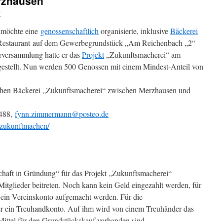
rzhausen
w
möchte eine
genossenschaftlich
organisierte, inklusive
Bäckerei
estaurant auf dem Gewerbegrundstück „Am Reichenbach „2“
rversammlung hatte er das
Projekt
„Zukunftsmacherei“ am
gestellt. Nun werden 500 Genossen mit einem Mindest-Anteil von
lichen Bäckerei „Zukunftsmacherei“ zwischen Merzhausen und
488,
fynn.zimmermann@posteo.de
0/zukunftmachen/
chaft in Gründung“ für das Projekt „Zukunftsmacherei“
Mitglieder beitreten. Noch kann kein Geld eingezahlt werden, für
 ein Vereinskonto aufgemacht werden. Für die
ter ein Treuhandkonto. Auf ihm wird von einem Treuhänder das
 Mittel für den Grundstückskauf vorhanden sind. …