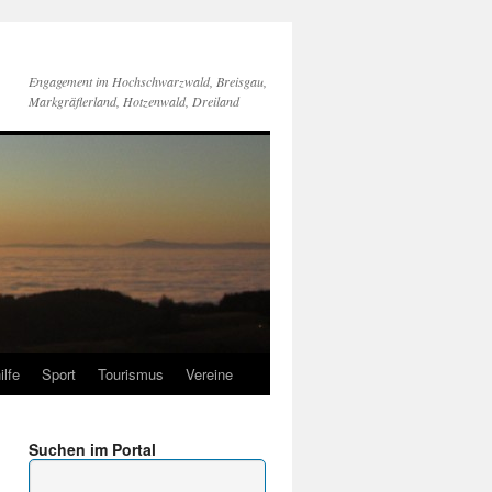
Engagement im Hochschwarzwald, Breisgau,
Markgräflerland, Hotzenwald, Dreiland
ilfe
Sport
Tourismus
Vereine
Suchen im Portal