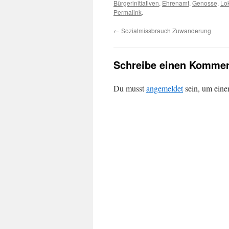
Bürgerinitiativen
,
Ehrenamt
,
Genosse
,
Lo
Permalink
.
←
Sozialmissbrauch Zuwanderung
Schreibe einen Kommen
Du musst
angemeldet
sein, um ein