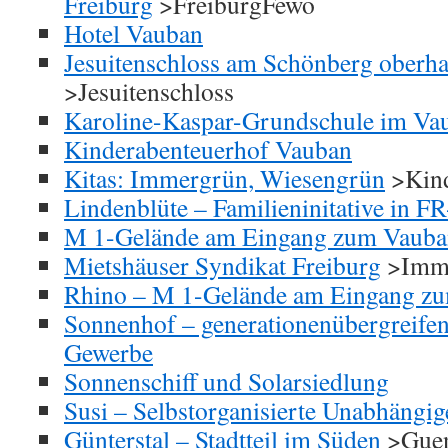
Freiburg
>FreiburgFewo
Hotel Vauban
Jesuitenschloss am Schönberg oberh
>Jesuitenschloss
Karoline-Kaspar-Grundschule im Va
Kinderabenteuerhof Vauban
Kitas: Immergrün, Wiesengrün
>Kind
Lindenblüte – Familieninitative in F
M 1-Gelände am Eingang zum Vauba
Mietshäuser Syndikat Freiburg
>Immo
Rhino – M 1-Gelände am Eingang z
Sonnenhof – generationenübergreife
Gewerbe
Sonnenschiff und Solarsiedlung
Susi – Selbstorganisierte Unabhängige
Günterstal – Stadtteil im Süden
>Guen