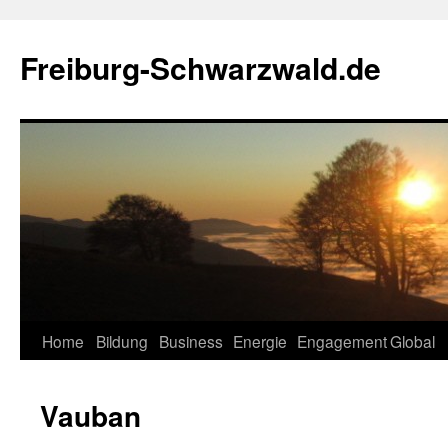
Zum
Inhalt
Freiburg-Schwarzwald.de
springen
Home
Bildung
Business
Energie
Engagement
Global
Vauban