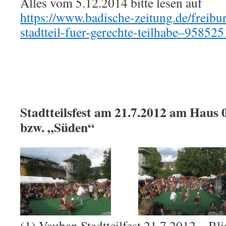
Alles vom 5.12.2014 bitte lesen auf
https://www.badische-zeitung.de/freibu
stadtteil-fuer-gerechte-teilhabe–95852
Stadtteilsfest am 21.7.2012 am Haus 
bzw. „Süden“
(1) Vauban Stadtteilfest 21.7.2012 – Bl