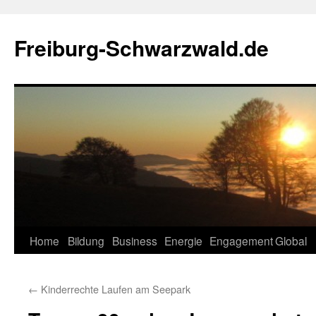
Zum
Inhalt
Freiburg-Schwarzwald.de
springen
Home
Bildung
Business
Energie
Engagement
Global
←
Kinderrechte Laufen am Seepark